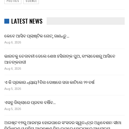
POLITICS
SCIENCE
LATEST NEWS
କେବେ ଆସିବ ପ୍ଲାଷ୍ଟିକ ନୋଟ୍, ଜାଣନ୍ତୁ…
Aug 6, 2026
ଭାରତକୁ ଚେତାବନୀ ଦେଲେ ଶେଖ ହସିନାଙ୍କ ପୁଅ, ବାଂଲାଦେଶରୁ ଆସିବେ
ଆତଙ୍କବାଦୀ
Aug 6, 2026
ଏ କି ପ୍ରକାର ନ୍ୟାୟ ! ବିନା ଦୋଷରେ ସଜା କାଟିଲେ ୨୨ ବର୍ଷ
Aug 5, 2026
ଏସବୁ ଜିଲ୍ଲାରେ ପ୍ରବଳ ବର୍ଷିବ…
Aug 5, 2026
ଅଗଷ୍ଟ ୧୭ରୁ ଆରମ୍ଭ ହୋଇପାରେ ସଂସଦର ସ୍ୱତନ୍ତ୍ର ଅଧିବେଶନ: ସୀମା
ନିର୍ଦ୍ଧାରଣ ଓ ମହିଳା ଆରକ୍ଷଣ ବିଲ୍ ଉପରେ ହୋଇପାରେ ଆଲୋଚନା