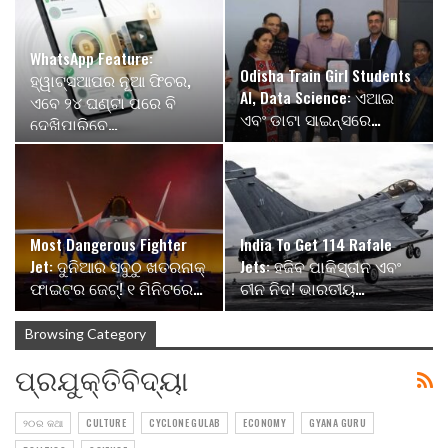
WhatsApp Feature:
Odisha Train Girl Students
ହ୍ୱାଟ୍ସଆପର ନୂଆ ଫିଚର,
AI, Data Science: ଏଆଇ
ଏବେ ୨୪ ଘଣ୍ଟା ପରେ ବି
ଏବଂ ଡାଟା ସାଇନ୍ସରେ…
ଦେଖିପାରିବେ…
Most Dangerous Fighter
India To Get 114 Rafale
Jet: ଦୁନିଆର ସବୁଠୁ ଖତରନାକ୍
Jets: ହଜିବ ପାକିସ୍ତାନ ଏବଂ
ଫାଇଟର ଜେଟ୍! ୧ ମିନିଟରେ…
ଚୀନ ନିଦ! ଭାରତୀୟ…
Browsing Category
ପ୍ରଯୁକ୍ତିବିଦ୍ୟା
୨୦ର କଥା
CULTURE
CYCLONE GULAB
ECONOMY
GYANA GURU