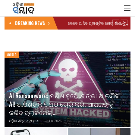
BREAKING NEWS
କେବେ ଆସିବ ପ୍ଲାଷ୍ଟିକ ନୋଟ୍, ଜାଣନ୍ତୁ…
WORLD
AI Ransomware: ମଣିଷ ନୁହେଁ…ଟଙ୍କା ଖାଇଯିବ
AI! ଆପଣଙ୍କ ତଥ୍ୟ ଚୋରି କରି, ଆପଣଙ୍କୁ
କରିବ ବ୍ଲାକମେଲ୍…
ଓଡ଼ିଶା ସମ୍ବାଦ ବ୍ୟୁରୋ
Jul 8, 2026