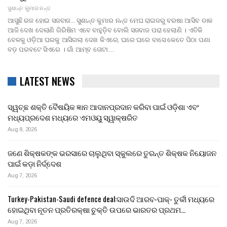
ସୁଶାନ୍ତ କୁମାର ନନ୍ଦ
ଆସୁଛି ରଜ ହୋଇ ସଜବାଜ... ସୁଶାନ୍ତ କୁମାର ନନ୍ଦ ମେଘ ରାଇଜରୁ ବରଷା ଆସିବ ଡାକ
ଆଜି ଦେଖ ଦେଲାଣି ଗିରିଷିମ ଏବେ ବାହୁଡ଼ିବ ବୋଲି ସଜବାଜ ପରା ହେଲାଣି । ଏତିକି
ବେଳକୁ ଓଡ଼ିଆ ଘରକୁ ଆସିଗଲା ଦେଖ କିଏରେ, ଘରେ ଘରେ ବାସେ କେତେ ପିଠା ପଣା
ବଡ଼ ପରବଟେ ସିଏରେ । ଗାଁ ଆମ୍ବ ତୋଟା…
LATEST NEWS
ସ୍ୱଚ୍ଛ ଶକ୍ତି ବୈଷୟିକ ଜ୍ଞାନ ଆଦାନପ୍ରଦାନ କରିବା ପାଇଁ ଓଡ଼ିଶା ଏବଂ
ମଧ୍ୟପ୍ରଦେଶ ମଧ୍ୟରେ ଏମଓୟୁ ସ୍ୱାକ୍ଷରିତ
Aug 8, 2026
ଜଣେ ଶିକ୍ଷକଙ୍କ ଭରସାରେ ଚାଲୁଥିବା ସ୍କୁଲରେ ତୁରନ୍ତ ଶିକ୍ଷକ ନିୟୋଜନ
ପାଇଁ କଡ଼ା ନିର୍ଦ୍ଦେଶ
Aug 7, 2026
Turkey-Pakistan-Saudi defence deal:ସାଉଦି ଆରବ-ପାକ୍- ତୁର୍କୀ ମଧ୍ୟରେ
ହୋଇଥିବା ନୂତନ ପ୍ରତିରକ୍ଷା ଚୁକ୍ତି ଉପରେ ଭାରତର ପ୍ରଥମ…
Aug 7, 2026