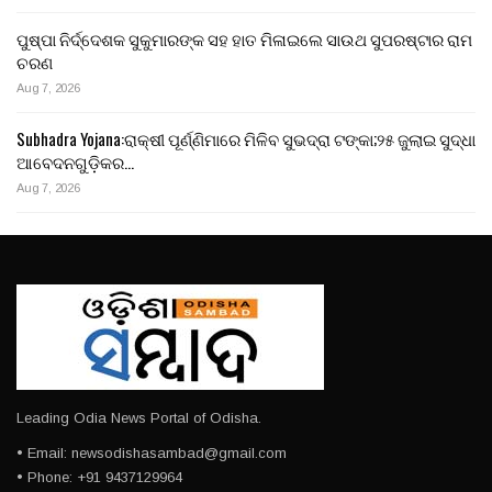
ପୁଷ୍ପା ନିର୍ଦ୍ଦେଶକ ସୁକୁମାରଙ୍କ ସହ ହାତ ମିଳାଇଲେ ସାଉଥ ସୁପରଷ୍ଟାର ରାମ
ଚରଣ
Aug 7, 2026
Subhadra Yojana:ରାକ୍ଷୀ ପୂର୍ଣ୍ଣିମାରେ ମିଳିବ ସୁଭଦ୍ରା ଟଙ୍କା;୨୫ ଜୁଲାଇ ସୁଦ୍ଧା
ଆବେଦନଗୁଡ଼ିକର…
Aug 7, 2026
Leading Odia News Portal of Odisha.
• Email: newsodishasambad@gmail.com
• Phone: +91 9437129964