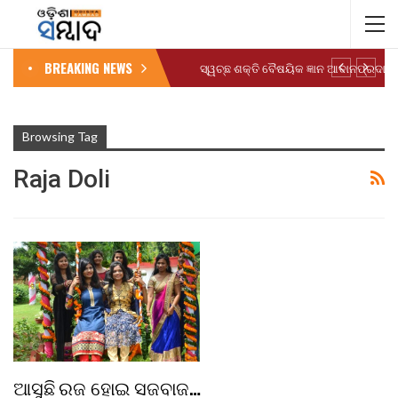
BREAKING NEWS
Browsing Tag
Raja Doli
ଆସୁଛି ରଜ ହୋଇ ସଜବାଜ…