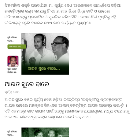
ସିଂହବାହିନୀ ଶକ୍ତି ପ୍ରଦାୟିନୀ ମା’ ସୂର୍ଯ୍ୟ ଦେଓ ଆପଣମାନେ ଜାଣନ୍ତିଯେ ଓଡ଼ିଆ
ଚଳଚ୍ଚିତ୍ରର ଜନ୍ମ ସମୟରୁ ହିଁ ଏହାର ଗୀତ ଭିନ୍ନ ଭିନ୍ନ ଭାତି ଓ ଭାବରେ
ଓଡ଼ିଆମାନଙ୍କୁ ପ୍ରଭାବିତ ଓ ପୁଲକିତ କରିଆସିଛି । ଭାଷାଶୈଳୀ ଦୃଷ୍ଟିରୁ ଏହି
ଗୀତିଧାରାକୁ ସତୁରି ଦଶକର ଶେଷ ଭାଗ ପର୍ଯ୍ୟନ୍ତ ମୁଖ୍ୟତଃ…
ଆରତ ସୁରେ ବାରେ
ସୂର୍ଯ୍ୟ ଦେଓ
ଆରତ ସୁରେ ବାରେ ସୂର୍ଯ୍ୟ ଦେଓ ଓଡ଼ିଆ ଚଳଚ୍ଚିତ୍ର ‘ଲକ୍ଷ୍ମୀ’ରୁ ପ୍ରଚ୍ଛଦପଟ୍ଟ
ଗାୟକ ଭାବରେ ମହମ୍ମଦ ସିକନ୍ଦର ଆଲାମ୍ ଚଳଚ୍ଚିତ୍ର ଗାୟକ ଆରମ୍ଭ କରନ୍ତି ।
ଏହି ଏକମାତ୍ର ଗୀତ ଗାୟନ ପାଇଁ ତାଙ୍କୁ ମନୋନୀତ କରାଯାଇଥିଲେ ମଧ୍ୟ ସଂଯୋଗକୁ
ଆଉ ଏକ ଗୀତ ମଧ୍ୟ ତାଙ୍କ କଣ୍ଠରେ ରେକର୍ଡ କରାଯାଏ ।…