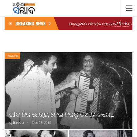
BREAKING NEWS
ଆଲେଖ
ଗୀତ ନିଜ ଭାଗ୍ୟ ନେଇ ନିଜକୁ ତିଆରି କରେ…
ସୂର୍ଯ୍ୟ ଦେଓ
Dec 28, 2019