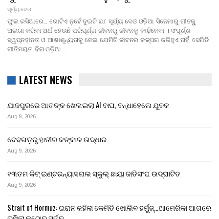
ସୂର୍ଯ୍ୟ ଦେଓ
ଫୁଲ ରସିଆରେ... ଗୋଟିଏ ନୁହେଁ ଦୁଇଟି ଯା’ ସୂର୍ଯ୍ୟ ଦେଓ ଓଡ଼ିଆ ସିନେମାରୁ ଗୀତକୁୁ
ଅଲଗା କରିବା ଅର୍ଥ ହେଉଛି ପରିପୂର୍ଣ୍ଣ ଜୀବନରୁ ଜୀବନକୁ କାଢ଼ିନେବା । ସଂପୂର୍ଣ୍ଣ
ସ୍ୱପ୍ନହୀନତା ଓ ଆଶାଶୂନ୍ୟତାକୁ ନେଇ ଯେମିତି ଜୀବନର କଳ୍ପନା କରିହୁଏ ନାହିଁ, ସେମିତି
ଗୀତିମୟତା ବିନା ଓଡ଼ିଆ…
LATEST NEWS
ଯାଜପୁରରେ ଆତଙ୍କ ଖେଳାଇଲା AI ବାଘ, ବନ୍ଧାହେଲେ ଯୁବକ
Aug 9, 2026
ଦେବଗଡ଼ରୁ ହାତୀର କଙ୍କାଳ ଉଦ୍ଧାର
Aug 9, 2026
୧୩ତମ କିଟ୍ ଇଣ୍ଟରନ୍ୟାସନାଲ ସ୍କୁଲ୍ ଛାୟା ଜାତିସଂଘ ଉଦ୍‍ଘାଟିତ
Aug 9, 2026
Strait of Hormuz: ଇରାନ କହିଲା କେମିତି ଖୋଲିବ ହର୍ମୁଜ୍…ଆମେରିକା ଆଗରେ
ରଖିଲା କଠୋର ସର୍ତ୍ତ