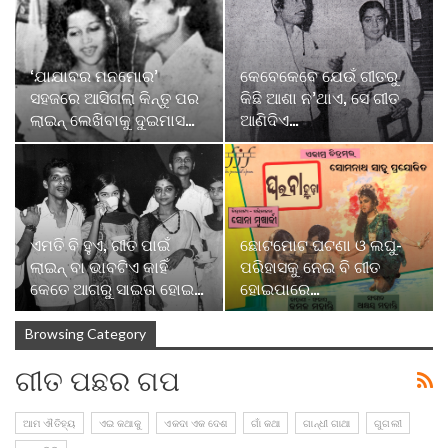
‘ଯାଯାବର ମନମୋର’
କେବେକେବେ ଯେଉଁ ଗୀତରୁ
ସହଜରେ ଆସିଗଲା କିନ୍ତୁ ପର
କିଛି ଆଶା ନ’ଥାଏ, ସେ ଗୀତ
ଲାଇନ୍ ଲେଖିବାକୁ ଦୁଇମାସ…
ଆଣିଦିଏ…
ଏମତି ବି ହୁଏ, ଗୀତ ପାଇଁ
ଛୋଟମୋଟ ଘଟଣା ଓ ଲଘୁ-
ଲାଇନ୍ ବା ଭାବଟିଏ କାହିଁ
ପରିହାସକୁ ନେଇ ବି ଗୀତ
କେତେ ଆଗରୁ ସାଇତା ହୋଇ…
ହୋଇପାରେ…
Browsing Category
ଗୀତ ପଛର ଗପ
ଆମ ଐତିହ୍ୟ
ଏଇ କଥାକୁ
ଏକଦା ଏକ ଦେଶ
ଗାଁ କଥା
ଗାନ୍ଧୀ ଗାଥା
ଗୁଗଲୀ