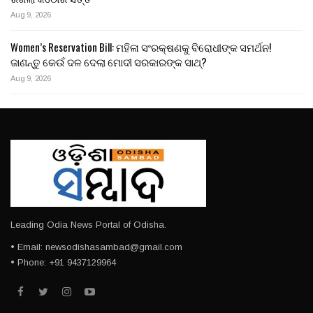
Aug 9, 2026
Women’s Reservation Bill: ମହିଳା ସଂରକ୍ଷଣକୁ ବିରୋଧୀଙ୍କ ସମର୍ଥନ!
ଜାଣନ୍ତୁ କେଉଁ ଦଳ ଦେଲା ମୋଦୀ ସରକାରଙ୍କ ସାଥ୍?
Aug 9, 2026
Leading Odia News Portal of Odisha.
• Email: newsodishasambad@gmail.com
• Phone: +91 9437129964