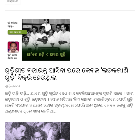
ଛାୟାଲିପି
ଗୁଡ଼ିଗୀତ ବଜାରକୁ ଆସିବା ପରେ କେବଳ ‘ଲଚକମାଣି
ଗୁଡ଼ି’ ବିକ୍ରି ହେଉଥିଲା
ସୂର୍ଯ୍ୟ ଦେଓ
ଉଡ଼ି ଉଡ଼ି ଉଡ଼ି... ଯା’ରେ ଗୁଡ଼ି ସୂର୍ଯ୍ୟ ଦେଓ ଖାସ କଟକିଆମାନଙ୍କ ଦୁଇଟି ସଉକ । ପାରା
ଉଡ଼ାଇବା ଓ ଗୁଡ଼ି ଉଡ଼ାଇବା । ୧୯୮୬ ମସିହାର ‘କିଏ କାହାର’ ଚଳଚ୍ଚିତ୍ରରେ ଯେଉଁ ଗୁଡ଼ି
ଗୀତଟି ସଂଯୋଗ କରାଗଲା ତାହାର ପ୍ରଚ୍ଛଦରେ ଯେଉଁମାନେ ଥିଲେ, କେବଳ ଜଣକୁ ଛାଡ଼ି
ଅନ୍ୟମାନେ ଥିଲେ ଖାସ୍ କଟକିଆ…