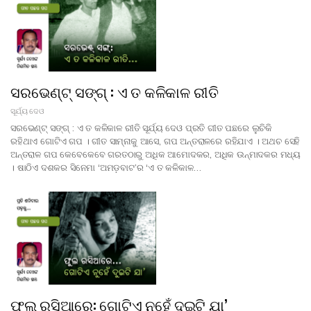
ସରଭେଣ୍ଟ୍ ସଙ୍ଗ୍‍ : ଏ ତ କଳିକାଳ ରୀତି
ସୂର୍ଯ୍ୟ ଦେଓ
ସରଭେଣ୍ଟ୍ ସଙ୍ଗ୍‍ : ଏ ତ କଳିକାଳ ରୀତି ସୂର୍ଯ୍ୟ ଦେଓ ପ୍ରତି ଗୀତ ପଛରେ ଲୁଚିକି
ରହିଥାଏ ଗୋଟିଏ ଗପ । ଗୀତ ସାମ୍ନାକୁ ଆସେ, ଗପ ଅନ୍ତରାଳରେ ରହିଯାଏ । ଅଥଚ ସେହି
ଅନ୍ତରାଳ ଗପ କେବେକେବେ ଗରତଠାରୁ ଅଧିକ ଆମୋଦକର, ଅଧିକ ଉନ୍ମାଦକର ମଧ୍ୟ
। ଷାଠିଏ ଦଶକର ସିନେମା ‘ଅମଡ଼ବାଟ’ର ‘ଏ ତ କଳିକାଳ…
ଫୁଲ ରସିଆରେ: ଗୋଟିଏ ନୁହେଁ ଦୁଇଟି ଯା’