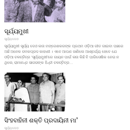
ସୂର୍ଯ୍ୟମୁଖୀ
ସୂର୍ଯ୍ୟ ଦେଓ
ସୂର୍ଯ୍ୟମୁଖୀ ସୂର୍ଯ୍ୟ ଦେଓ ଲତା ମଙ୍ଗେଶକରଙ୍କ ପ୍ରଥମ ଓଡ଼ିଆ ଗୀତ ଗାଇବା ପଛରେ
ଅଛି ଅନେକ ଚମକପ୍ରଦ କାହାଣୀ । ଏବେ ଆପଣ ଜାଣିଲେ ଆଶ୍ଚର୍ଯ୍ୟ ହେବେ ଯେ
ଓଡ଼ିଆ ଚଳଚ୍ଚିତ୍ର ‘ସୂର୍ଯ୍ୟମୁଖୀ’ରେ ଗାୟନ ପାଇଁ ଲତା କିଛି ବି ପାରିତୋଷିକ ନେଇ ନ
ଥିଲେ, ରାମାନନ୍ଦ ସାଗରଙ୍କ ହିନ୍ଦୀ ଚଳଚ୍ଚିତ୍ର…
ସିଂହବାହିନୀ ଶକ୍ତି ପ୍ରଦାୟିନୀ ମା’
ସୂର୍ଯ୍ୟ ଦେଓ