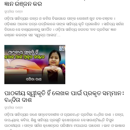
ଜ୍ଞାନ ରଞ୍ଜନ କର
ସୁପ୍ରିୟା ପଣ୍ଡା
ଓଡ଼ିଆ ସାହିତ୍ୟର ଗଳ୍ପ ଓ କବିତା ବିଭାଗରେ ତାଙ୍କ ଲେଖନୀ ଖୁବ ଚଳ-ଚଞ୍ଚଳ ।
ଓଡ଼ିଶାର ଅନେକ ପତ୍ର-ପତ୍ରିକାରେ ତାଙ୍କ ସାହିତ୍ୟ କୃତି ପ୍ରକାଶିତ । ସାହିତ୍ୟ ସର୍ଜନା
ଦିଗରେ ସେ ବାଲ୍ୟକାଳରୁ ସମର୍ପିତ । ଓଡ଼ିଆ ସାହିତ୍ୟ ଜଗତର ‘ନବ ପ୍ରତିଭା’ ଜ୍ଞାନ
ରଞ୍ଜନ କରଙ୍କ ସହ ‘ସ୍ୱଳ୍ପ ଆଳାପ’…
ପାଠକୀୟ ସ୍ୱୀକୃତି ହିଁ ଲେଖକ ପାଇଁ ପ୍ରକୃତ ସମ୍ମାନ :
ବନ୍ଦିତା ଦାଶ
ସୁପ୍ରିୟା ପଣ୍ଡା
ଓଡ଼ିଆ ସାହିତ୍ୟର ଜଣେ ସମ୍ବେଦନଶୀଳ ଓ ପ୍ରାଣବନ୍ତ ପ୍ରତିଭା ବନ୍ଦିତା ଦାଶ । ଗଳ୍ପ,
ଉପନ୍ୟାସ, କବିତା, ଶିଶୁ ସାହିତ୍ୟ ପ୍ରଭୃତି କ୍ଷେତ୍ରରେ ସେ ସାଉଣ୍ଟିଛନ୍ତି ବିପୁଳ
ପାଠକୀୟତା । ତାଙ୍କ ସର୍ଜନା କ୍ଷେତ୍ରର ପରିସୀମା ମପାଯାଇ ପାରେନା । ଭାବ ଓ ଭାଷାର