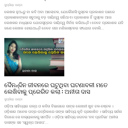
ସୁପ୍ରିୟା ପଣ୍ଡା
ଲେଖକ ହୁଅନ୍ତୁ ବା କବି ଅବା ଆଲୋଚକ, ଯେକୌଣସି ପୁସ୍ତକ ପ୍ରକାଶନ ପଛରେ
ପ୍ରକାଶକଙ୍କର ସବୁଠାରୁ ବଡ଼ ଦାୟିତ୍ୱ ରହିଥାଏ। ପ୍ରକାଶକ ହିଁ ପୁସ୍ତକ ଆଉ
ଲେଖକର ମଧ୍ୟରେ ଯୋଗସୂତ୍ରର ଦାୟିତ୍ୱ ନିର୍ବାହ କରିଥାନ୍ତି। ତେବେ ପ୍ରକାଶକ ଯଦି
ଜଣେ ଲେଖକ ହୋଇଥାନ୍ତି ତେବେ ତାହା ମଣିକାଞ୍ଚନର ସଂଯୋଗ ବୋଲି…
ଦୈନନ୍ଦିନ ଜୀବନରେ ଘଟୁଥିବା ଘଟଣାବଳୀ ମତେ
ଲେଖିବାକୁ ପ୍ରେରିତ କଲା : ଅନୀତା ଦାସ
ସୁପ୍ରିୟା ପଣ୍ଡା
ଓଡ଼ିଆ ସାହିତ୍ୟର ଗଳ୍ପ ଓ କବିତା ବିଭାଗରେ ତାଙ୍କ ଲେଖନୀ ଖୁବ ଚଳ-ଚଞ୍ଚଳ ।
ଓଡ଼ିଶାର ଅନେକ ପତ୍ର-ପତ୍ରିକାରେ ତାଙ୍କ ସାହିତ୍ୟ କୃତି ପ୍ରକାଶିତ । ସାହିତ୍ୟ ସର୍ଜନା
ଦିଗରେ ସେ ବାଲ୍ୟକାଳରୁ ସମର୍ପିତ । ଓଡ଼ିଆ ସାହିତ୍ୟ ଜଗତର ‘ନବ ପ୍ରତିଭା’ ଅନୀତା
ଦାସଙ୍କ ସହ ‘ସ୍ୱଳ୍ପ ଆଳାପ’…