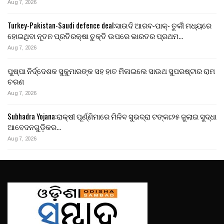
Aug 7, 2026
Turkey-Pakistan-Saudi defence deal:ସାଉଦି ଆରବ-ପାକ୍- ତୁର୍କୀ ମଧ୍ୟରେ
ହୋଇଥିବା ନୂତନ ପ୍ରତିରକ୍ଷା ଚୁକ୍ତି ଉପରେ ଭାରତର ପ୍ରଥମ…
Aug 7, 2026
ପୁଷ୍ପା ନିର୍ଦ୍ଦେଶକ ସୁକୁମାରଙ୍କ ସହ ହାତ ମିଳାଇଲେ ସାଉଥ ସୁପରଷ୍ଟାର ରାମ
ଚରଣ
Aug 7, 2026
Subhadra Yojana:ରାକ୍ଷୀ ପୂର୍ଣ୍ଣିମାରେ ମିଳିବ ସୁଭଦ୍ରା ଟଙ୍କା;୨୫ ଜୁଲାଇ ସୁଦ୍ଧା
ଆବେଦନଗୁଡ଼ିକର…
Aug 7, 2026