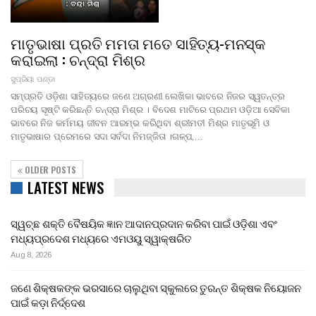
ମାତୃଭାଷା ପ୍ରତି ମମତା ମତେ ସାହିତ୍ୟ-ମନସ୍କ
କରାଇଲା : ଚନ୍ଦ୍ରା ମିଶ୍ର
ସୁପ୍ରିୟା ପଣ୍ଡା
ସମ୍ପ୍ରତି ଓଡ଼ିଶା ସାହିତ୍ୟରେ ଜଣେ ଅଗ୍ରଣୀ ଲେଖିକା ଭାବରେ ନିଜର ସ୍ୱତନ୍ତ୍ର
ପରିଚୟ ସୃଷ୍ଟି କରିଛନ୍ତି ଚନ୍ଦ୍ରା ମିଶ୍ର । ବିଦେଶ ମାଟିରେ ପ୍ରଥମ ଓଡ଼ିଆ ସେବିକା
ଭାବରେ ନିଜ କର୍ମମୟ ଜୀବନ ଆରମ୍ଭ କରିଥିବା ଶ୍ରୀମତୀ ମିଶ୍ର ମାତୃଭୂମି ଓ
ମାତୃଭାଷାର ପ୍ରେମରେ ସଦା ସର୍ବଦା ନିମଜ୍ଜିତା ।ଗଳ୍ପ,…
OLDER POSTS
LATEST NEWS
ସ୍ୱଚ୍ଛ ଶକ୍ତି ବୈଷୟିକ ଜ୍ଞାନ ଆଦାନପ୍ରଦାନ କରିବା ପାଇଁ ଓଡ଼ିଶା ଏବଂ
ମଧ୍ୟପ୍ରଦେଶ ମଧ୍ୟରେ ଏମଓୟୁ ସ୍ୱାକ୍ଷରିତ
Aug 8, 2026
ଜଣେ ଶିକ୍ଷକଙ୍କ ଭରସାରେ ଚାଲୁଥିବା ସ୍କୁଲରେ ତୁରନ୍ତ ଶିକ୍ଷକ ନିୟୋଜନ
ପାଇଁ କଡ଼ା ନିର୍ଦ୍ଦେଶ