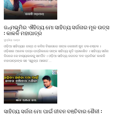
ଜନ୍ମଭୂମିର ଐହିତ୍ୟ ମୋ ସାହିତ୍ୟ ସର୍ଜନାର ମୂଳ ଉତ୍ସ
: କାକଳି ମହାପାତ୍ର
ସୁପ୍ରିୟା ପଣ୍ଡା
ଓଡ଼ିଆ ସାହିତ୍ୟର ଗଳ୍ପ ଓ କବିତା ବିଭାଗରେ ତାଙ୍କ ଲେଖନୀ ଖୁବ ଚଳ-ଚଞ୍ଚଳ ।
ଓଡ଼ିଶାର ଅନେକ ପତ୍ର-ପତ୍ରିକାରେ ତାଙ୍କ ସାହିତ୍ୟ କୃତି ପ୍ରକାଶିତ । ସାହିତ୍ୟ ସର୍ଜନା
ଦିଗରେ ସେ ବାଲ୍ୟକାଳରୁ ସମର୍ପିତ । ଓଡ଼ିଆ ସାହିତ୍ୟ ଜଗତର ‘ନବ ପ୍ରତିଭା’ କାକଳି
ମହାପାତ୍ରଙ୍କ ସହ ‘ସ୍ୱଳ୍ପ ଆଳାପ’…
ସାହିତ୍ୟ ସର୍ଜନା ମୋ ପାଇଁ ଜୀବନ ବଞ୍ଚିବାର ଶୈଳୀ :