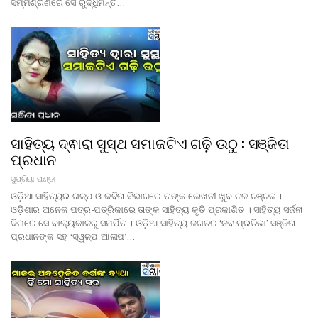
ସମ୍ମିଶ୍ରଣରେ ସେ ରୁଦ୍ଧିମନ୍ତ…
ସାହିତ୍ୟ ଦ୍ଵାରା ସୁସ୍ଥ ସମାଜଟିଏ ଗଢ଼ି ଉଠୁ : ସଞ୍ଜିତା
ପ୍ରଧାନ
ସୁପ୍ରିୟା ପଣ୍ଡା
ଓଡ଼ିଆ ସାହିତ୍ୟର ଗଳ୍ପ ଓ କବିତା ବିଭାଗରେ ତାଙ୍କ ଲେଖନୀ ଖୁବ ଚଳ-ଚଞ୍ଚଳ ।
ଓଡ଼ିଶାର ଅନେକ ପତ୍ର-ପତ୍ରିକାରେ ତାଙ୍କ ସାହିତ୍ୟ କୃତି ପ୍ରକାଶିତ । ସାହିତ୍ୟ ସର୍ଜନା
ଦିଗରେ ସେ ବାଲ୍ୟକାଳରୁ ସମର୍ପିତ । ଓଡ଼ିଆ ସାହିତ୍ୟ ଜଗତର ‘ନବ ପ୍ରତିଭା’ ସଞ୍ଜିତା
ପ୍ରଧାନଙ୍କ ସହ ‘ସ୍ୱଳ୍ପ ଆଳାପ’…