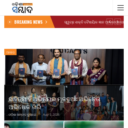
BREAKING NEWS
ଆଳାପ
ସାହିତ୍ୟ ହିଁ ଅଭିନୟର ମୂଳଦୁଆ: ଅଭିନେତା
ଅଭିଷେକ ଗିରି
ଓଡ଼ିଶା ସମ୍ବାଦ ବ୍ୟୁରୋ
Aug 3, 2026