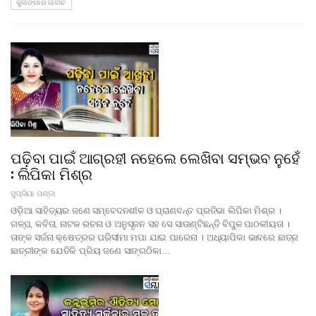
କୁଳାଙ୍ଗାର ଉବାଚ
ପଢ଼ିବା ପାଇଁ ଆଗ୍ରହୀ ନହେଲେ ଲେଖିବା ସମ୍ଭବ ନୁହେଁ
: ଲିପିକା ମିଶ୍ର
ସୁପ୍ରିୟା ପଣ୍ଡା
ଓଡ଼ିଆ ସାହିତ୍ୟର ଜଣେ ସମ୍ବେଦନଶୀଳ ଓ ପ୍ରାଣବନ୍ତ ପ୍ରତିଭା ଲିପିକା ମିଶ୍ର ।
ଗଳ୍ପ, କବିତା, ନାଟକ ରଚନା ଓ ଅନୁସୃଜନ ସହ ସେ ସାଉଣ୍ଟିଛନ୍ତି ବିପୁଳ ପାଠକୀୟତା ।
ତାଙ୍କ ସର୍ଜନା କ୍ଷେତ୍ରର ପରିସୀମା ମପା ଯାଇ ପାରେନା । ଅଧ୍ୟାପିକା ଭାବରେ ଛାତ୍ର
ଛାତ୍ରୀଙ୍କ ଯେତିକି ପ୍ରିୟ ଜଣେ ସାଙ୍ଗଠିକା…