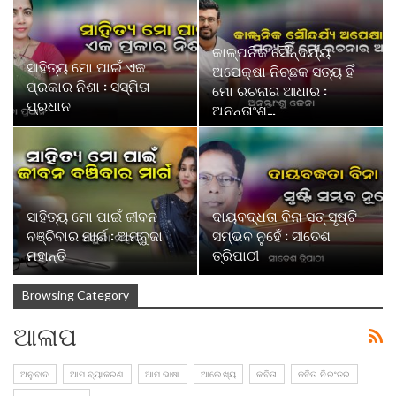
କାଳ୍ପନିକ ସୌନ୍ଦର୍ଯ୍ୟ
ସାହିତ୍ୟ ମୋ ପାଇଁ ଏକ
ଅପେକ୍ଷା ନିଚ୍ଛକ ସତ୍ୟ ହିଁ
ପ୍ରକାର ନିଶା : ସସ୍ମିତା
ମୋ ରଚନାର ଆଧାର :
ପ୍ରଧାନ
ଅନନ୍ତାଂଶୁ…
ସାହିତ୍ୟ ମୋ ପାଇଁ ଜୀବନ
ଦାୟବଦ୍ଧତା ବିନା ସତ୍ ସୃଷ୍ଟି
ବଞ୍ଚିବାର ମାର୍ଗ : ଅମ୍ବୁଜା
ସମ୍ଭବ ନୁହେଁ : ସୀତେଶ
ମହାନ୍ତି
ତ୍ରିପାଠୀ
Browsing Category
ଆଳାପ
ଅନୁବାଦ
ଆମ ବ୍ୟାକରଣ
ଆମ ଭାଷା
ଆଲେଖ୍ୟ
କବିତା
କବିତା ନିରଂତର