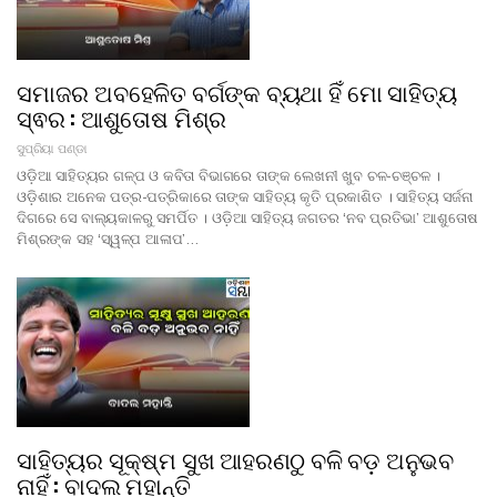
ସମାଜର ଅବହେଳିତ ବର୍ଗଙ୍କ ବ୍ୟଥା ହିଁ ମୋ ସାହିତ୍ୟ
ସ୍ଵର : ଆଶୁତୋଷ ମିଶ୍ର
ସୁପ୍ରିୟା ପଣ୍ଡା
ଓଡ଼ିଆ ସାହିତ୍ୟର ଗଳ୍ପ ଓ କବିତା ବିଭାଗରେ ତାଙ୍କ ଲେଖନୀ ଖୁବ ଚଳ-ଚଞ୍ଚଳ ।
ଓଡ଼ିଶାର ଅନେକ ପତ୍ର-ପତ୍ରିକାରେ ତାଙ୍କ ସାହିତ୍ୟ କୃତି ପ୍ରକାଶିତ । ସାହିତ୍ୟ ସର୍ଜନା
ଦିଗରେ ସେ ବାଲ୍ୟକାଳରୁ ସମର୍ପିତ । ଓଡ଼ିଆ ସାହିତ୍ୟ ଜଗତର ‘ନବ ପ୍ରତିଭା’ ଆଶୁତୋଷ
ମିଶ୍ରଙ୍କ ସହ ‘ସ୍ୱଳ୍ପ ଆଳାପ’…
ସାହିତ୍ୟର ସୂକ୍ଷ୍ମ ସୁଖ ଆହରଣଠୁ ବଳି ବଡ଼ ଅନୁଭବ
ନାହିଁ : ବାଦଲ ମହାନ୍ତି