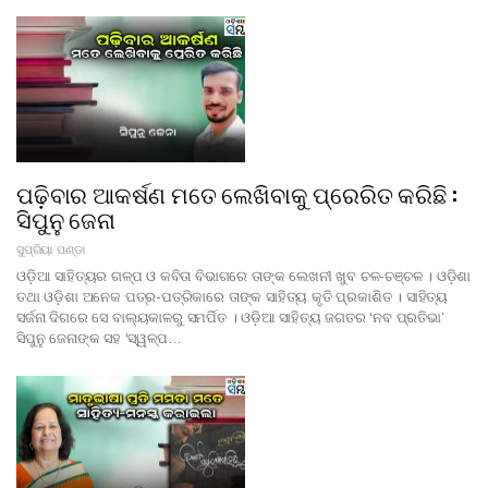
ପଢ଼ିବାର ଆକର୍ଷଣ ମତେ ଲେଖିବାକୁ ପ୍ରେରିତ କରିଛି :
ସିପୁନୁ ଜେନା
ସୁପ୍ରିୟା ପଣ୍ଡା
ଓଡ଼ିଆ ସାହିତ୍ୟର ଗଳ୍ପ ଓ କବିତା ବିଭାଗରେ ତାଙ୍କ ଲେଖନୀ ଖୁବ ଚଳ-ଚଞ୍ଚଳ । ଓଡ଼ିଶା
ତଥା ଓଡ଼ିଶା ଅନେକ ପତ୍ର-ପତ୍ରିକାରେ ତାଙ୍କ ସାହିତ୍ୟ କୃତି ପ୍ରକାଶିତ । ସାହିତ୍ୟ
ସର୍ଜନା ଦିଗରେ ସେ ବାଲ୍ୟକାଳରୁ ସମର୍ପିତ । ଓଡ଼ିଆ ସାହିତ୍ୟ ଜଗତର ‘ନବ ପ୍ରତିଭା’
ସିପୁନୁ ଜେନାଙ୍କ ସହ ‘ସ୍ୱଳ୍ପ…