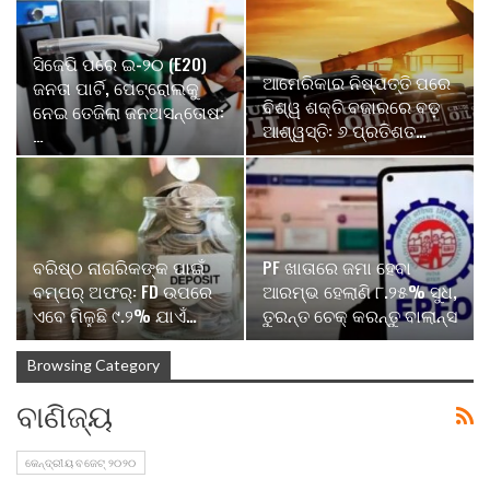
ସିଜେପି ପରେ ଇ-୨୦ (E20)
ଆମେରିକାର ନିଷ୍ପତ୍ତି ପରେ
ଜନତା ପାର୍ଟି, ପେଟ୍ରୋଲକୁ
ବିଶ୍ୱ ଶକ୍ତି ବଜାରରେ ବଡ଼
ନେଇ ତେଜିଲା ଜନଅସନ୍ତୋଷ:
ଆଶ୍ୱସ୍ତି: ୬ ପ୍ରତିଶତ…
…
ବରିଷ୍ଠ ନାଗରିକଙ୍କ ପାଇଁ
PF ଖାତାରେ ଜମା ହେବା
ବମ୍ପର୍ ଅଫର୍: FD ଉପରେ
ଆରମ୍ଭ ହେଲାଣି ୮.୨୫% ସୁଧ,
ଏବେ ମିଳୁଛି ୯.୨% ଯାଏଁ…
ତୁରନ୍ତ ଚେକ୍ କରନ୍ତୁ ବାଲାନ୍ସ
Browsing Category
ବାଣିଜ୍ୟ
କେନ୍ଦ୍ରୀୟ ବଜେଟ୍ ୨୦୨୦