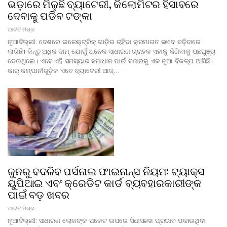
ଭଡ଼ାରେ ମିଳୁଛି ବ୍ୟାଟେରୀ, କିଲୋମିଟର ହିସାବରେ
ଦେବାକୁ ପଡିବ ଟଙ୍କା
ଆଦିତି ମିଶ୍ର
ନୂଆଦିଲ୍ଲୀ: ଦେଶରେ ଇଲେକ୍ଟ୍ରିକ୍ ଗାଡ଼ିର ଚାହିଦା କ୍ରମାଗତ ଭାବେ ବଢ଼ିବାରେ
ଲାଗିଛି। କିନ୍ତୁ ଅଧିକ ଦାମ୍ ଯୋଗୁଁ ଅନେକ ସାଧାରଣ ଗ୍ରାହକ ଏହାକୁ କିଣିବାକୁ ପଛଘୁଞ୍ଚା
ଦେଉଥିଲେ। ଏବେ ଏହି ସମସ୍ୟାର ସମାଧାନ ପାଇଁ ବଜାରକୁ ଏକ ନୂଆ ବିକଳ୍ପ ଆସିଛି।
କାର୍ କମ୍ପାନୀଗୁଡ଼ିକ ଏବେ ବ୍ୟାଟେରୀ ଆଜ୍…
ଜୁନରୁ ବଦଳିବ ପର୍ସନାଲ ଫାଇନାନ୍ସ ନିୟମ: ଟ୍ୟାକ୍ସ
ୟୁପିଆଇ ଏବଂ କ୍ରେଡିଟ କାର୍ଡ ବ୍ୟବହାରକାରୀଙ୍କ
ପାଇଁ ବଡ଼ ଖବର
ଆଦିତି ମିଶ୍ର
ନୂଆଦିଲ୍ଲୀ: ସାଧାରଣ ଲୋକଙ୍କ ପକେଟ ଉପରେ ସିଧାସଳଖ ପ୍ରଭାବ ପକାଉଥିବା