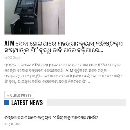
ATM ସେବା ହୋଇପାରେ ମହଙ୍ଗା; କ୍ୟାସ୍ ଲଜିଷ୍ଟିକ୍ସ
ସଂସ୍ଥାଙ୍କ ଫି’ ବୃଦ୍ଧି ଦାବି ପରେ ବଢ଼ିପାରେ…
ଆଦିତି ମିଶ୍ର
ମୁମ୍ବାଇ: ଦେଶରେ ATM ମାଧ୍ୟମରେ ନଗଦ ଟଙ୍କା ଉଠାଣ ଆଗାମୀ ଦିନରେ ଅଧିକ
ମହଙ୍ଗା ହେବାର ସମ୍ଭାବନା ଦେଖାଦେଇଛି। ATM ଗୁଡ଼ିକରେ ନଗଦ ଟଙ୍କା
ପହଞ୍ଚାଉଥିବା ସଂସ୍ଥାଗୁଡ଼ିକ ସେମାନଙ୍କର କାର୍ଯ୍ୟକ୍ଷମ ଖର୍ଚ୍ଚ ବା ଅପରେସନ ଖର୍ଚ୍ଚ
ଫି ବୃଦ୍ଧି ପାଇଥିବା ଦର୍ଶାଇ ବ୍ୟାଙ୍କମାନଙ୍କ ନିକଟରେ ଫି'…
OLDER POSTS
LATEST NEWS
ବଙ୍ଗୋପସାଗରରେ ଲଘୁଚାପ; ୪ ଜିଲ୍ଲାକୁ ଅରେଞ୍ଜ ଆର୍ଲଟ
Aug 8, 2026