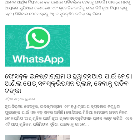
ଅନେକ ଆର୍ଥିକ ନିୟମରେ ବଡ଼ ଧରଣର ପରିବର୍ତ୍ତନ ହେବାକୁ ଯାଉଛି। ଆସନ୍ତା ମାସରୁ
ଆୟକର ୟୁପିଆଇ ଦେଣନେଣ ଏବଂ କ୍ରେଡିଟ କାର୍ଡକୁ ନେଇ କିଛି ନୂଆ ନିୟମ ଲାଗୁ
ହେବ। ଡିଜିଟାଲ ପେମେଣ୍ଟକୁ ଅଧିକ ସୁରକ୍ଷିତ କରିବା ସହ ଟିକସ…
ଫେସବୁକ ଇନଷ୍ଟାଗ୍ରାମ ଓ ହ୍ୱାଟ୍ସଆପ ପାଇଁ ମେଟା
ଆଣିଲା ପେଡ୍ ସବସ୍କ୍ରିପସନ ପ୍ଲାନ, ଦେବାକୁ ପଡିବ
ଟଙ୍କା
ଓଡ଼ିଶା ସମ୍ବାଦ ବ୍ୟୁରୋ
ନୂଆଦିଲ୍ଲୀ: ଫେସବୁକ, ଇନଷ୍ଟାଗ୍ରାମ ଏବଂ ହ୍ୱାଟ୍ସଆପ ବ୍ୟବହାର କରୁଥିବା
ୟୁଜରଙ୍କ ପାଇଁ ଏକ ବଡ଼ ଖବର ଆସିଛି। ସୋସିଆଲ ମିଡିଆ କମ୍ପାନୀ ମେଟା ନିଜର
ଲୋକପ୍ରିୟ ଆପ୍ ଗୁଡିକ ପାଇଁ ନୂଆ ପ୍ଲସ ସବସ୍କ୍ରିପସନ ପ୍ଲାନ ଲଞ୍ଚ କରିଛି। ଏବେ
ଏହି ଆପ୍ ଗୁଡିକର ପ୍ରିମିୟମ ସୁବିଧା ପାଇବାକୁ ହେଲେ…