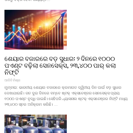
ଶେୟାର ବଜାରରେ ବଡ଼ ସୁଧାର: ୨ ଦିନରେ ୧୦୦୦
ପଏଣ୍ଟ ବଢ଼ିଲା ସେନସେକ୍ସ, ୨୩,୪୦୦ ପାର୍ କଲା
ନିଫ୍ଟି
ଆଦିତି ମିଶ୍ର
ମୁମ୍ବାଇ: ଭାରତୀୟ ଶେୟାର ବଜାରରେ କ୍ରମାଗତ ଦ୍ୱିତୀୟ ଦିନ ପାଇଁ ବଡ଼ ସୁଧାର
ଦେଖାଯାଇଛି। ଗତ ଦୁଇ ଦିନରେ ବମ୍ବେ ଷ୍ଟକ୍ ଏକ୍ସଚେଞ୍ଜର ସେନସେକ୍ସ ପ୍ରାୟ
୧୦୦୦ ପଏଣ୍ଟ ବୃଦ୍ଧି ପାଇଛି। ସେହିପରି ନ୍ୟାସନାଲ ଷ୍ଟକ୍ ଏକ୍ସଚେଞ୍ଜର ନିଫ୍ଟି ମଧ୍ୟ
୨୩,୪୦୦ ସ୍ତର ଅତିକ୍ରମ କରିଛି। …