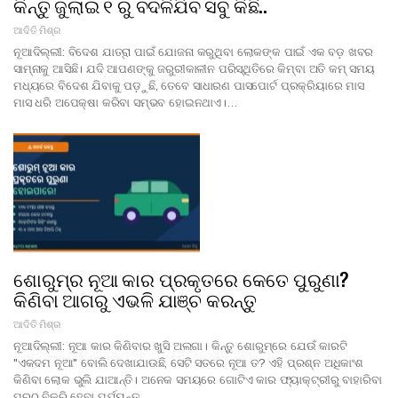
କିନ୍ତୁ ଜୁଲାଇ ୧ ରୁ ବଦଳିଯିବ ସବୁ କିଛି..
ଆଦିତି ମିଶ୍ର
ନୂଆଦିଲ୍ଲୀ: ବିଦେଶ ଯାତ୍ରା ପାଇଁ ଯୋଜନା କରୁଥିବା ଲୋକଙ୍କ ପାଇଁ ଏକ ବଡ଼ ଖବର
ସାମ୍ନାକୁ ଆସିଛି। ଯଦି ଆପଣଙ୍କୁ ଜରୁରୀକାଳୀନ ପରିସ୍ଥିତିରେ କିମ୍ବା ଅତି କମ୍ ସମୟ
ମଧ୍ୟରେ ବିଦେଶ ଯିବାକୁ ପଡ଼ୁଛି, ତେବେ ସାଧାରଣ ପାସପୋର୍ଟ ପ୍ରକ୍ରିୟାରେ ମାସ
ମାସ ଧରି ଅପେକ୍ଷା କରିବା ସମ୍ଭବ ହୋଇନଥାଏ।…
ଶୋରୁମ୍‌ର ନୂଆ କାର ପ୍ରକୃତରେ କେତେ ପୁରୁଣା?
କିଣିବା ଆଗରୁ ଏଭଳି ଯାଞ୍ଚ କରନ୍ତୁ
ଆଦିତି ମିଶ୍ର
ନୂଆଦିଲ୍ଲୀ: ନୂଆ କାର କିଣିବାର ଖୁସି ଅଲଗା। କିନ୍ତୁ ଶୋରୁମ୍‌ରେ ଯେଉଁ କାରଟି
"ଏକଦମ ନୂଆ" ବୋଲି ଦେଖାଯାଉଛି, ସେଟି ସତରେ ନୂଆ ତ? ଏହି ପ୍ରଶ୍ନ ଅଧିକାଂଶ
କିଣିବା ଲୋକ ଭୁଲି ଯାଆନ୍ତି। ଅନେକ ସମୟରେ ଗୋଟିଏ କାର ଫ୍ୟାକ୍ଟ୍ରୀରୁ ବାହାରିବା
ପରଠୁ ବିକ୍ରି ହେବା ପର୍ଯ୍ୟନ୍ତ…