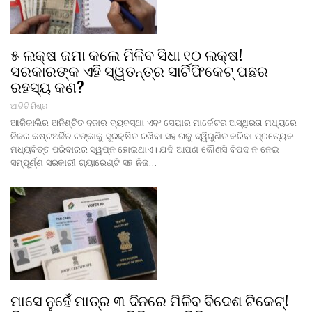
୫ ଲକ୍ଷ ଜମା କଲେ ମିଳିବ ସିଧା ୧୦ ଲକ୍ଷ!
ସରକାରଙ୍କ ଏହି ସ୍ୱତନ୍ତ୍ର ସାର୍ଟିଫିକେଟ୍ ପଛର
ରହସ୍ୟ କଣ?
ଆଦିତି ମିଶ୍ର
ଆଜିକାଲିର ଅନିଶ୍ଚିତ ବଜାର ବ୍ୟବସ୍ଥା ଏବଂ ସେୟାର ମାର୍କେଟର ଅସ୍ଥିରତା ମଧ୍ୟରେ
ନିଜର କଷ୍ଟଅର୍ଜିତ ଟଙ୍କାକୁ ସୁରକ୍ଷିତ ରଖିବା ସହ ତାକୁ ଦ୍ୱିଗୁଣିତ କରିବା ପ୍ରତ୍ୟେକ
ମଧ୍ୟବିତ୍ତ ପରିବାରର ସ୍ୱପ୍ନ ହୋଇଥାଏ। ଯଦି ଆପଣ କୌଣସି ବିପଦ ନ ନେଇ
ସମ୍ପୂର୍ଣ୍ଣ ସରକାରୀ ଗ୍ୟାରେଣ୍ଟି ସହ ନିଜ…
ମାସେ ନୁହେଁ ମାତ୍ର ୩ ଦିନରେ ମିଳିବ ବିଦେଶ ଟିକେଟ୍!