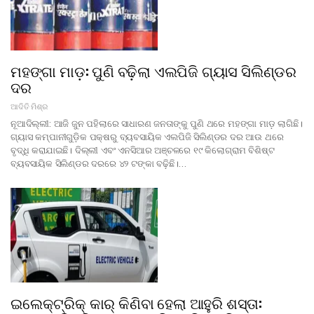
ମହଙ୍ଗା ମାଡ଼: ପୁଣି ବଢ଼ିଲା ଏଲପିଜି ଗ୍ୟାସ ସିଲିଣ୍ଡର
ଦର
ଆଦିତି ମିଶ୍ର
ନୂଆଦିଲ୍ଲୀ: ଆଜି ଜୁନ ପହିଲାରେ ସାଧାରଣ ଜନତାଙ୍କୁ ପୁଣି ଥରେ ମହଙ୍ଗା ମାଡ଼ ଲାଗିଛି।
ଗ୍ୟାସ କମ୍ପାନୀଗୁଡ଼ିକ ପକ୍ଷରୁ ବ୍ୟବସାୟିକ ଏଲପିଜି ସିଲିଣ୍ଡର ଦର ଆଉ ଥରେ
ବୃଦ୍ଧି କରାଯାଇଛି। ଦିଲ୍ଲୀ ଏବଂ ଏନସିଆର ଅଞ୍ଚଳରେ ୧୯ କିଲୋଗ୍ରାମ ବିଶିଷ୍ଟ
ବ୍ୟବସାୟିକ ସିଲିଣ୍ଡର ଦରରେ ୪୨ ଟଙ୍କା ବଢ଼ିଛି।…
ଇଲେକ୍ଟ୍ରିକ୍ କାର୍ କିଣିବା ହେଲା ଆହୁରି ଶସ୍ତା: