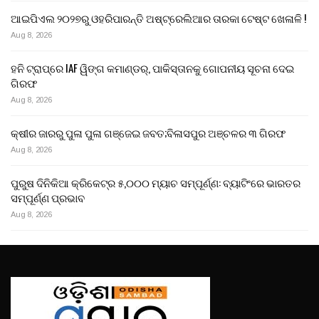
ଆଇପିଏଲ ୨୦୨୭ରୁ ଓହରିପାରନ୍ତି ଅଷ୍ଟ୍ରେଲିଆର ତାରକା ଟେଷ୍ଟ ଖେଳାଳି !
Aug 8, 2026
ହନି ଟ୍ରାପ୍‌ରେ IAF ୱିଙ୍ଗ କମାଣ୍ଡର୍, ପାକିସ୍ତାନକୁ ଗୋପନୀୟ ସୂଚନା ଦେଇ
ଗିରଫ
Aug 8, 2026
କ୍ଷୀର ଜାରରୁ ପୁଳା ପୁଳା ଗଞ୍ଜେଇ ଜବତ;ବିଳାସପୁର ଅଞ୍ଚଳର ୩ ଗିରଫ
Aug 8, 2026
ପୁରୁଷ ଦିନିକିଆ କ୍ରିକେଟ୍‌ର ୫,୦୦୦ ମ୍ୟାଚ ସମ୍ପୂର୍ଣ୍ଣ: ବ୍ୟାଟିଂରେ ଭାରତର
ସମ୍ପୂର୍ଣ୍ଣ ପ୍ରଭାବ
Aug 8, 2026