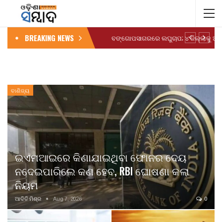
BREAKING NEWS
ବାଣିଜ୍ୟ
ଇଏମଆଇରେ କିଣାଯାଇଥିବା ଫୋନର ଦେୟ
ନଦେଇପାରିଲେ କଣ ହେବ, RBI ଘୋଷଣା କଲା
ନିୟମ
ଆଦିତି ମିଶ୍ର
Aug 7, 2026
0