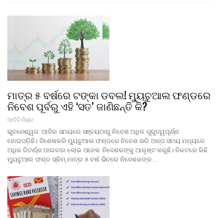
ମାତ୍ର ୫ ବର୍ଷରେ ଟଙ୍କା ଡବଲ! ମ୍ୟୁଚୁଆଲ ଫଣ୍ଡରେ
ନିବେଶ ପୂର୍ବରୁ ଏହି ‘ସତ’ ଜାଣିଛନ୍ତି କି?
ଆଦିତି ମିଶ୍ର
ଭୁବନେଶ୍ୱର: ଆଜିର ସମୟରେ ସଞ୍ଚୟଠାରୁ ନିବେଶ ଅଧିକ ଗୁରୁତ୍ୱପୂର୍ଣ୍ଣ
ହୋଇପଡ଼ିଛି। ବିଶେଷକରି ମ୍ୟୁଚୁଆଲ ଫଣ୍ଡରେ ନିବେଶ କରି ଅଳ୍ପ ସମୟ ମଧ୍ୟରେ
ଅଧିକ ରିଟର୍ଣ୍ଣ ପାଇବାର ଲୋଭ ଅନେକ ନିବେଶକଙ୍କୁ ଆକୃଷ୍ଟ କରୁଛି। ନିକଟରେ କିଛି
ମ୍ୟୁଚୁଆଲ ଫଣ୍ଡ ସ୍କିମ୍ ମାତ୍ର ୫ ବର୍ଷ ଭିତରେ ନିବେଶକଙ୍କ…