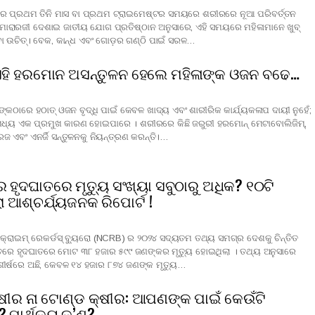
୍ଥାର ପ୍ରଥମ ତିନି ମାସ ବା ପ୍ରଥମ ଟ୍ରାଇମେଷ୍ଟର ସମୟରେ ଶରୀରରେ ନୂଆ ପରିବର୍ତ୍ତନ
ାରଜୀ ଦେଶାଇ ଜାତୀୟ ଯୋଗ ପ୍ରତିଷ୍ଠାନ ଅନୁସାରେ, ଏହି ସମୟରେ ମହିଳାମାନେ ଖୁବ୍
ବା ଉଚିତ୍। ବେକ, କାନ୍ଧ ଏବଂ ଗୋଡ଼ର ଗଣ୍ଠି ପାଇଁ ସରଳ…
:ଏହି ହରମୋନ ଅସନ୍ତୁଳନ ହେଲେ ମହିଳାଙ୍କ ଓଜନ ବଢେ…
ଙ୍କଠାରେ ହଠାତ୍ ଓଜନ ବୃଦ୍ଧି ପାଇଁ କେବଳ ଖାଦ୍ୟ ଏବଂ ଶାରୀରିକ କାର୍ଯ୍ୟକଳାପ ଦାୟୀ ନୁହେଁ;
 ମଧ୍ୟ ଏକ ପ୍ରମୁଖ କାରଣ ହୋଇପାରେ । ଶରୀରରେ କିଛି ଜରୁରୀ ହରମୋନ୍ ମେଟାବୋଲିଜିମ୍,
 ଏବଂ ଏନର୍ଜି ସନ୍ତୁଳନକୁ ନିୟନ୍ତ୍ରଣ କରନ୍ତି।…
 ହୃଦଘାତରେ ମୃତ୍ୟୁ ସଂଖ୍ୟା ସବୁଠାରୁ ଅଧିକ? ୧୦ଟି
ା ଆଶ୍ଚର୍ଯ୍ୟଜନକ ରିପୋର୍ଟ !
ଲ କ୍ରାଇମ୍ ରେକର୍ଡସ୍ ବ୍ୟୁରୋ (NCRB) ର ୨୦୨୪ ସଦ୍ୟତମ ତଥ୍ୟ ସମଗ୍ର ଦେଶକୁ ଚିନ୍ତିତ
ାରତରେ ହୃଦଘାତରେ ମୋଟ ୩୮ ହଜାର ୫୯୯ ଜଣଙ୍କର ମୃତ୍ୟୁ ହୋଇଥିଲା । ତଥ୍ୟ ଅନୁସାରେ
 ଶୀର୍ଷରେ ଅଛି, କେବଳ ୧୪ ହଜାର ୮୭୪ ଜଣଙ୍କ ମୃତ୍ୟୁ…
କ୍ଷୀର ନା ଟୋଣ୍ଡ କ୍ଷୀର: ଆପଣଙ୍କ ପାଇଁ କେଉଁଟି
? ପାର୍ଥକ୍ୟ କ’ଣ?