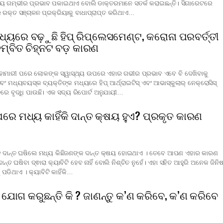
୍ୟ ଗମ୍ଭୀର ପ୍ରଭାବ ପକାଇଥାଏ ବୋଲି ଡାକ୍ତରମାନେ ସତର୍କ କରାଇଛନ୍ତି। ସିଗାରେଟରେ
ର ରକ୍ତ ସଞ୍ଚାଳନ ପ୍ରକ୍ରିୟାକୁ ବାଧାପ୍ରାପ୍ତ କରିଥାଏ…
ମଧ୍ୟରେ ବଢ଼ୁଛି ହିପ୍ ରିପ୍ଲେସମେଣ୍ଟ, କରୋନା ପରବର୍ତ୍ତୀ
ମ୍ବିତ ଚିହ୍ନଟ ବଡ଼ କାରଣ
ମହାମାରୀ ପରେ ଲୋକଙ୍କ ସ୍ୱାସ୍ଥ୍ୟ ଉପରେ ଏହାର ଗଭୀର ପ୍ରଭାବ ଏବେ ବି ଦେଖିବାକୁ
ବଂ ମଧ୍ୟବୟସ୍କ ବ୍ୟକ୍ତିଙ୍କ ମଧ୍ୟରେ ହିପ୍ ଆର୍ଥ୍ରାଇଟିସ୍ ଏବଂ ଆଭାସ୍କୁଲାର୍ ନେକ୍ରୋସିସ୍
ିରେ ବୃଦ୍ଧି ପାଉଛି। ଏକ ସଦ୍ୟ ରିପୋର୍ଟ ଅନୁଯାୟୀ…
ପରେ ମଧ୍ୟ କାହିଁକି ଦାନ୍ତ କ୍ଷୟ ହୁଏ? ପ୍ରକୃତ କାରଣ
ିନ ଦାନ୍ତ ଘଷିଲେ ମଧ୍ୟ କିଛିଜଣଙ୍କ ଦାନ୍ତ କ୍ଷୟ ହୋଇଥାଏ । ତେବେ ଆପଣ ଏହାର କାରଣ
ଦାନ୍ତ ଘଷିବା ଦ୍ଵାରା କ୍ୟାବିଟି ହେବ ନାହିଁ ବୋଲି ନିଶ୍ଚିତ ନୁହେଁ। ଏହା ସହିତ ଆହୁରି ଅନେକ ଜିନି
ଡିଥାଏ । କ୍ୟାବିଟି କାହିଁକି…
 ଯୋଗ କରୁଛନ୍ତି କି ? ଜାଣନ୍ତୁ କ’ଣ କରିବେ, କ’ଣ କରିବେ