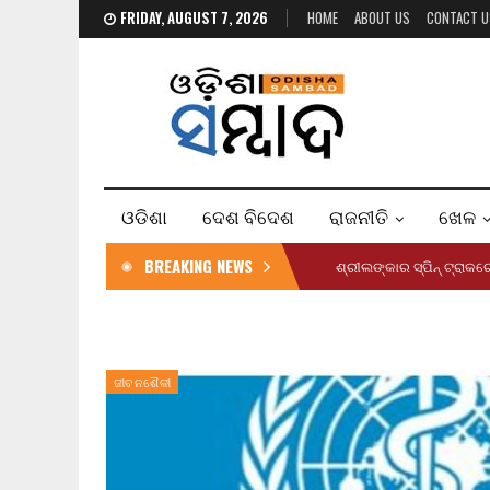
FRIDAY, AUGUST 7, 2026
HOME
ABOUT US
CONTACT U
ଓଡିଶା
ଦେଶ ବିଦେଶ
ରାଜନୀତି
ଖେଳ
BREAKING NEWS
ଶ୍ରୀଲଙ୍କାର ସ୍ପିନ୍ ଟ୍ରାକ
ଜୀବନଶୈଳୀ