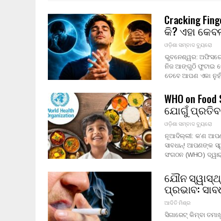
Cracking Fin
କି? ଏହା କେବ
ଓଡ଼ିଶା ସମ୍ବାଦ ବ୍ୟୁରୋ
ଭୁବନେଶ୍ୱର: ଅଫିସରେ 
ନିଜ ଆଙ୍ଗୁଠି ଫୁଟାଇ 
ତେବେ ଆପଣ ଏକା ନୁହଁ
WHO on Food 
ଯୋଗୁଁ ପ୍ରତି
ଓଡ଼ିଶା ସମ୍ବାଦ ବ୍ୟୁରୋ
ନୂଆଦିଲ୍ଲୀ: କ’ଣ ଆପଣ
ସାବଧାନ୍! ଆପଣଙ୍କ ସ୍
ସଂଗଠନ (WHO) ଦ୍ୱା
ଯୌନ ସ୍ୱାସ୍ଥ
ପ୍ରଭାବ: ସା
ଆଦିତି ମିଶ୍ର
ସିଗାରେଟ୍ କିମ୍ବା ତମ