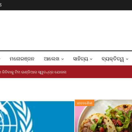
S
ମନୋରଞ୍ଜନ
ଆଲେଖ
ସାହିତ୍ୟ
ବ୍ୟକ୍ତିତ୍ୱ
ରେ ଜିତିବାକୁ ଟିମ ଇଣ୍ଡିଆର ସ୍ୱତନ୍ତ୍ର ଯୋଜନା
ଜୀବନଶୈଳୀ