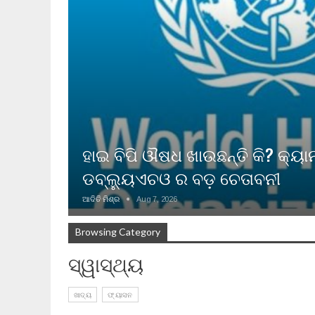
ହାଇ ବିପି ଔଷଧ ଖାଉଛନ୍ତି କି? କ୍
ଡବ୍ଲ୍ୟୁଏଚଓ ର ବଡ଼ ଚେତାବନୀ
ଆଦିତି ମିଶ୍ର
Aug 7, 2026
Browsing Category
ସ୍ୱାସ୍ଥ୍ୟ
ଖାଦ୍ୟ
ଫ୍ୟାସନ