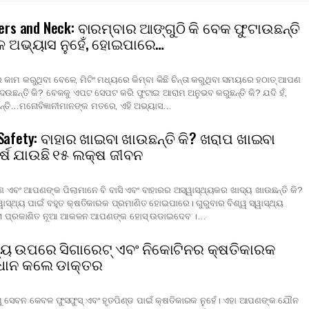
gers and Neck: ବାରମ୍ବାର ଆଙ୍ଗୁଠି କି ବେକ ଫୁଟାଉଛନ୍ତି
ଳ ଅଭ୍ୟାସ ନୁହେଁ, ହୋଇପାରେ…
କାମ କରୁଥିବା ବେଳେ, ମିଟିଂ ମଧ୍ୟରେ କିମ୍ବା କିଛି ଚିନ୍ତା କରୁଥିବା ସମୟରେ ହଠାତ୍ ଆପଣ
ଦେଉଛନ୍ତି କି? ବେକକୁ ଏପଟ ସେପଟ କରି ଫୁଟାଇ ଆରାମ ଅନୁଭବ କରୁଛନ୍ତି କି? ଯଦି ହଁ,
ନ୍ତି…ମନୋବିଜ୍ଞାନୀମାନଙ୍କ ମତରେ, ଏହି ଅଭ୍ୟାସ…
Safety: ବାହାର ଖାଇବା ଖାଉଛନ୍ତି କି? ଖରାପ ଖାଇବା
ବର୍ଷ ଯାଉଛି ୧୫ ଲକ୍ଷ ଜୀବନ
 ଏବଂ ଆପଣଙ୍କ ପିଲାମାନେ ବି ବାସି ଏବଂ ବାହାରର ଅସ୍ୱାସ୍ଥ୍ୟକର ଖାଦ୍ୟ ଖାଉଛନ୍ତି କି?
ୱାସ୍ଥ୍ୟ ପାଇଁ ବହୁତ କ୍ଷତିକାରକ ପ୍ରମାଣିତ ହୋଇପାରେ। ଗୁରୁବାର ବିଶ୍ୱ ସ୍ୱାସ୍ଥ୍ୟ
ରା ପ୍ରକାଶିତ ନୂଆ ଆକଳନ ଆପଣଙ୍କ ହୋସ୍ ଉଡାଇଦେବ ।…
୍ୟ ଉପରେ ସିଗାରେଟ୍ ଏବଂ ନିକୋଟିନର କ୍ଷତିକାରକ
ବଧାନ କଲେ ଡାକ୍ତର
ାଖୁ ସେବନ କେବଳ ଫୁସଫୁସ୍ ଏବଂ ହୃତପିଣ୍ଡ ପାଇଁ କ୍ଷତିକାରକ ନୁହେଁ। ଏହା ଆପଣଙ୍କ ଯୌନ