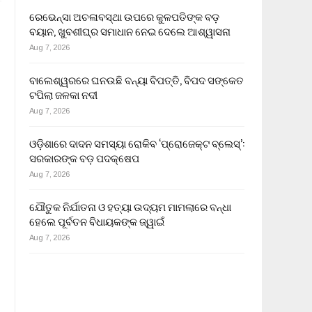
ରେଭେନ୍ସା ଅଚଳାବସ୍ଥା ଉପରେ କୁଳପତିଙ୍କ ବଡ଼
ବୟାନ, ଖୁବଶୀଘ୍ର ସମାଧାନ ନେଇ ଦେଲେ ଆଶ୍ୱାସନା
Aug 7, 2026
ବାଲେଶ୍ୱରରେ ଘନଉଛି ବନ୍ୟା ବିପତ୍ତି, ବିପଦ ସଙ୍କେତ
ଟପିଲା ଜଳକା ନଦୀ
Aug 7, 2026
ଓଡ଼ିଶାରେ ଦାଦନ ସମସ୍ୟା ରୋକିବ ‘ପ୍ରୋଜେକ୍ଟ ବ୍ଲେସ୍’:
ସରକାରଙ୍କ ବଡ଼ ପଦକ୍ଷେପ
Aug 7, 2026
ଯୌତୁକ ନିର୍ଯାତନା ଓ ହତ୍ୟା ଉଦ୍ୟମ ମାମଲାରେ ବନ୍ଧା
ହେଲେ ପୂର୍ବତନ ବିଧାୟକଙ୍କ ଜ୍ୱାଇଁ
Aug 7, 2026