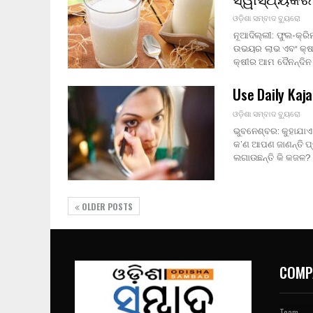
ଓଡ଼ିଶା ସମ୍ବାଦ ବ୍ୟୁରୋ
ନୂଆଦିଲ୍ଲୀ: ଫୁଲ-କ୍ର
ଉଭୟର ଲାଭ ଏବଂ କ୍ଷତି
କ୍ଷୀର ଆମ ଦୈନନ୍ଦି
Use Daily Ka
ଓଡ଼ିଶା ସମ୍ବାଦ ବ୍ୟୁରୋ
ଭୁବନେଶ୍ବର: କୁହାଯାଏ
କ’ଣ ଆପଣ ଜାଣନ୍ତି 
ଲଗାଉଛନ୍ତି କି କଜଳ? 
OLDER POSTS
COMP
Team