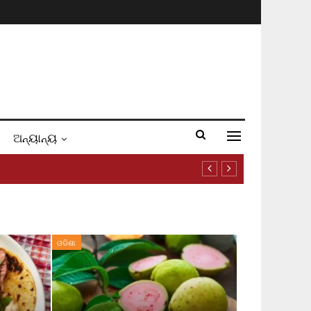
ଅନ୍ୟାନ୍ୟ
ଓଡିଶା