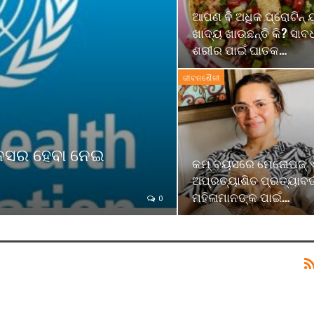
ଆପଣ ବି ଅଧିକ ପ୍ରୋଟିନ୍ ଯ
ଖାଦ୍ୟ ଖାଉଛନ୍ତି କି? ସାବ
ଶରୀର ପାଇଁ ଘାତକ…
ଜୀବନଶୈଳୀ
ୟାନସର ହେବା ନେଇ
କମ୍ ବୟସରେ ମେନୋପଜ୍ 
ଅପ୍ରତ୍ୟାଶିତ ପ୍ରତ୍ୟାବର୍
ମହିଳାମାନଙ୍କ ପାଇଁ…
0