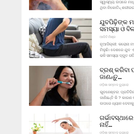
ସ୍ୱାସ୍ଥ୍ୟ ଉପରେ ମଧ
ଥିବା ନିକୋଟିନ୍ ଶରୀର
ଯୁବପିଢ଼ିଙ୍କ 
ସମସ୍ୟା ଓ ବିଳ
ଆଦିତି ମିଶ୍ର
ନୂଆଦିଲ୍ଲୀ: କରୋନା 
ମିଳୁଛି। ଦେଶରେ ଯୁବ ଏ
ଭଳି ସମସ୍ୟା ଦ୍ରୁତ ଗତ
ବ୍ରଶ୍ କରିବା 
ଜାଣନ୍ତୁ…
ଓଡ଼ିଶା ସମ୍ବାଦ ବ୍ୟୁରୋ
ଭୁବନେଶ୍ବର: ପ୍ରତିଦ
ଜାଣିଛନ୍ତି କି ? କାରଣ 
ଉପରେ ଧ୍ୟାନ ଦେବାକୁ ପ
ଗର୍ଭାବସ୍ଥାରେ
ନାହିଁ…
ଓଡ଼ିଶା ସମ୍ବାଦ ବ୍ୟୁରୋ