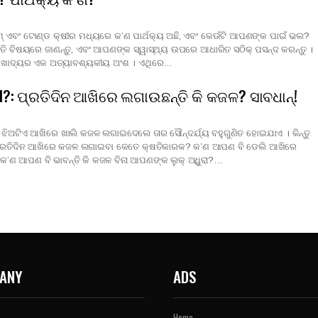
ିମ୍ ଏବଂ ଟୋଣ୍ଡ କ୍ଷୀର ମଧ୍ୟରେ କ’ଣ ପାର୍ଥକ୍ୟ ଅଛି, ଏବଂ କେଉଁଟି ଆପଣଙ୍କ ପାଇଁ ଭଲ?
 ବିଷୟରେ ଜାଣନ୍ତୁ, ଏବଂ ଆପଣଙ୍କ ସ୍ୱାସ୍ଥ୍ୟ ଉପରେ ଆଧାରିତ ସଠିକ୍ ପସନ୍ଦ କରନ୍ତୁ ।
ନ ଖାଦ୍ୟର ଏକ ଅତ୍ୟାବଶ୍ୟକୀୟ ଅଂଶ । ଏଥିରେ…
jal?: ପ୍ରତିଦିନ ଆଖିରେ ଲଗାଉଛନ୍ତି କି କଜଳ? ସାବଧାନ୍!
 ଝିଅଟିଏ ଆଖିରେ ଖାଲି କଜଳ ଲଗାଇଦେଲେ ତାର ସୌନ୍ଦର୍ଯ୍ୟ ବହୁଗୁଣିତ ହୋଇଯାଏ । କିନ୍ତୁ
ପ୍ରତିଦିନ ଆଖିରେ କଜଳ ଲଗାଇବା କେତେ କ୍ଷତିକାରକ? କ’ଣ ଆପଣ ବି ଡେଲି ଆଖିରେ
କ’ଣ ଆପଣ ବି ଭାବନ୍ତି କି କଜଳ ବିନା ଆପଣଙ୍କ ଲୁକ୍ ଅଧିୁରା?…
ANY
ADS
Home