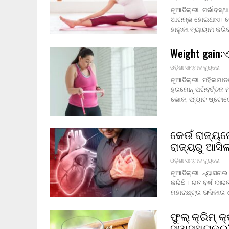
ନୂଆଦିଲ୍ଲୀ: ଗର୍ଭାବସ
ଆରମ୍ଭ ହୋଇଥାଏ। ମୋର
ହାଲୁକା ବ୍ୟାୟାମ କରି
Weight gain
ଓଡ଼ିଶା ସମ୍ବାଦ ବ୍ୟୁରୋ
ନୂଆଦିଲ୍ଲୀ: ମହିଳାମାନ
ହରମୋନ୍ ପରିବର୍ତ୍ତନ
ଭୋକ, ଫ୍ୟାଟ ଷ୍ଟୋରେଜ
କେଉଁ ରାଜ୍ୟରେ
ରାଜ୍ୟରୁ ଆସିଲ
ଓଡ଼ିଶା ସମ୍ବାଦ ବ୍ୟୁରୋ
ନୂଆଦିଲ୍ଲୀ: ନ୍ୟାସନା
କରିଛି । ଗତ ବର୍ଷ ଭ
ମହାରାଷ୍ଟ୍ର ତାଲିକାର
ଫୁଲ୍ କ୍ରିମ୍ 
ସ୍ୱାସ୍ଥ୍ୟକର