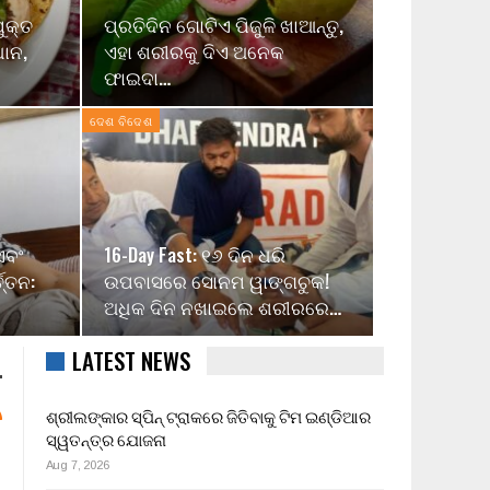
ୁକ୍ତ
ପ୍ରତିଦିନ ଗୋଟିଏ ପିଜୁଳି ଖାଆନ୍ତୁ,
ଧାନ,
ଏହା ଶରୀରକୁ ଦିଏ ଅନେକ
ଫାଇଦା…
ଦେଶ ବିଦେଶ
ଏବଂ
16-Day Fast: ୧୬ ଦିନ ଧରି
ତ୍ତନ:
ଉପବାସରେ ସୋନମ ୱାଙ୍ଗଚୁକ!
ଅଧିକ ଦିନ ନଖାଇଲେ ଶରୀରରେ…
LATEST NEWS
ଶ୍ରୀଲଙ୍କାର ସ୍ପିନ୍ ଟ୍ରାକରେ ଜିତିବାକୁ ଟିମ ଇଣ୍ଡିଆର
ସ୍ୱତନ୍ତ୍ର ଯୋଜନା
Aug 7, 2026