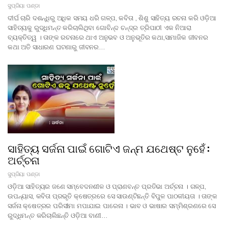
ସୁପ୍ରିୟା ପଣ୍ଡା
ଦୀର୍ଘ ଚାରି ଦଶନ୍ଧିରୁ ଅଧିକ ସମୟ ଧରି ଗଳ୍ପ, କବିତା , ଶିଶୁ ସାହିତ୍ୟ ରଚନା କରି ଓଡ଼ିଆ
ସାହିତ୍ୟକୁ ରୁଦ୍ଧିମନ୍ତ କରିଚାଲିଥିବା ଗୋବିନ୍ଦ ଚନ୍ଦ୍ର ତ୍ରିପାଠୀ ଏକ ନିଆରା
ବ୍ୟକ୍ତିତ୍ୱ । ତାଙ୍କ ରଚନାରେ ଥାଏ ଅନୁଭବ ଓ ଅନୁଭୂତିର କଥା,ସାମାଜିକ ଜୀବନର
କଥା ଅତି ସାଧାରଣ ଘଟଣାରୁ ଜୀବନର…
ସାହିତ୍ୟ ସର୍ଜନା ପାଇଁ ଗୋଟିଏ ଜନ୍ମ ଯଥେଷ୍ଟ ନୁହେଁ :
ଅର୍ଚ୍ଚନା
ସୁପ୍ରିୟା ପଣ୍ଡା
ଓଡ଼ିଆ ସାହିତ୍ୟର ଜଣେ ସମ୍ବେଦନଶୀଳ ଓ ପ୍ରାଣବନ୍ତ ପ୍ରତିଭା ଅର୍ଚ୍ଚନା । ଗଳ୍ପ,
ଉପନ୍ୟାସ, କବିତା ପ୍ରଭୃତି କ୍ଷେତ୍ରରେ ସେ ସାଉଣ୍ଟିଛନ୍ତି ବିପୁଳ ପାଠକୀୟତା । ତାଙ୍କ
ସର୍ଜନା କ୍ଷେତ୍ରର ପରିସୀମା ମପାଯାଇ ପାରେନା । ଭାବ ଓ ଭାଷାର ସମ୍ମିଶ୍ରଣରେ ସେ
ରୁଦ୍ଧିମନ୍ତ କରିଚାଲିଛନ୍ତି ଓଡ଼ିଆ ବାଣୀ…