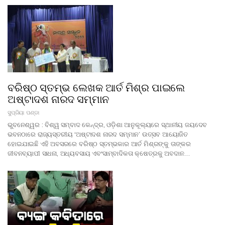
ବରିଷ୍ଠ ସ୍ତମ୍ଭ ଲେଖକ ଆର୍ତ ମିଶ୍ର ପାଇଲେ
ଅଷ୍ଟାଦଶ ନାରଦ ସମ୍ମାନ
ସୁପ୍ରିୟା ପଣ୍ଡା
ଭୁବନେଶ୍ୱର : ବିଶ୍ୱ ସମ୍ବାଦ କେନ୍ଦ୍ର, ଓଡ଼ିଶା ଆନୁକୂଲ୍ୟରେ ସ୍ଥାନୀୟ ଜୟଦେବ
ଭବନଠାରେ ରାଜ୍ୟସ୍ତରୀୟ ‘ଅଷ୍ଟାଦଶ ନାରଦ ସମ୍ମାନ’ ଉତ୍ସବ ଆୟୋଜିତ
ହୋଇଯାଇଛି ଏହି ଅବସରରେ ବରିଷ୍ଠ ସ୍ତମ୍ଭକାର ଆର୍ତ ମିଶ୍ରଙ୍କୁ ତାଙ୍କର
ଜୀବନବ୍ୟାପୀ ସାଧନା, ଅଧ୍ୟବସାୟ ଏବଂସାମ୍ବାଦିକତା କ୍ଷେତ୍ରକୁ ଅବଦାନ…