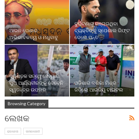
ଦୁର୍ଘଟଣାରୁ ବଞ୍ଚାଇଥିବା
ଆଇନ ପେଶାର
ବ୍ୟକ୍ତିଙ୍କୁ ସ୍ପେଶାଲ ଗିଫ୍ଟ
ଅଭିଭାବକତ୍ୱ ଓ ମଧୁବାବୁ
ଦେଲେ ପନ୍ତ
ଦ୍ୱିଶତକ ସତ୍ୱେ ସେହ୍ୱାଗ
ପୁଅ ଆର୍ଯ୍ୟବୀରଙ୍କୁ ଦେବେନି
ଓଡିଶାର କଶିକା ମିଶ୍ର
ସ୍ୱତନ୍ତ୍ର ଉପହାର
ଜିତିଲେ ଆଇଜିୟୁ ଟାଇଟଲ
Browsing Category
ଲେଖକ
ରାଜନେତା
ସମାଜସେବୀ