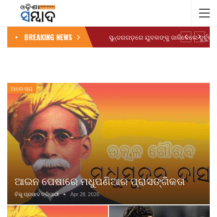
BREAKING NEWS
ସୁନ୍ଦରଗଡ଼ରେ ଯୁବକଙ୍କୁ ଜାଳିଦେଲେ ଦୁର୍ବୁତ୍ତ
ଆଲେଖ୍ୟ
ଆଇନ ପେଷାରେ ମଧୁପଣିଆର ପ୍ରାସଙ୍ଗିକତା
ବିଭୁ ପ୍ରସାଦ ତ୍ରିପାଠୀ
Apr 28, 2026