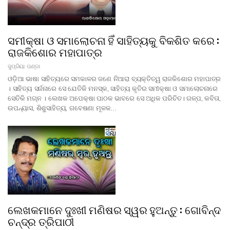
ସମୀକ୍ଷା ଓ ସମାଲୋଚନା ହିଁ ସାହିତ୍ୟକୁ ବିକଶିତ କରେ :
ରାଜକିଶୋର ମହାପାତ୍ର
ସୁପ୍ରିୟା ପଣ୍ଡା
ଓଡ଼ିଆ ଭାଷା ସାହିତ୍ୟରେ ସମକାଳର ଜଣେ ନିଆରା ବ୍ୟକ୍ତିତ୍ୱ ରାଜକିଶୋର ମହାପାତ୍ର
। ସାହିତ୍ୟ ସର୍ଜନାରେ ସେ ଯେତିକି ମନସ୍କ, ସାହିତ୍ୟ କୃତିର ସମୀକ୍ଷା ଓ ସମାଲୋଚନାରେ
ସେତିକି ମଗ୍ନ । ଲେଖକ ଅପେକ୍ଷା ପାଠକ ଭାବରେ ସେ ଅଧିକ ପରିଚିତ। ଗଳ୍ପ, କବିତା,
ଉପନ୍ୟାସ, ଶିଶୁସାହିତ୍ୟ, ଗବେଷଣା ମୂଳକ…
ଲେଖକମାନେ ଦୁଃଖୀ ମଣିଷର ସ୍ୱର ହୁଅନ୍ତୁ : ଗୋବିନ୍ଦ
ଚନ୍ଦ୍ର ତ୍ରିପାଠୀ