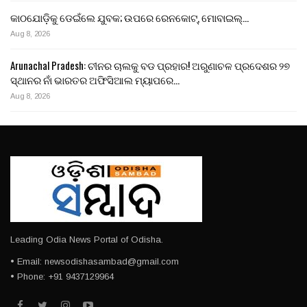
କାଠଯୋଡ଼ିକୁ ଡେଇଁଲେ ଯୁବକ; ଉପରେ ରେନକୋଟ୍, ମୋବାଇଲ୍…
Aug 8, 2026
Arunachal Pradesh: ଚୀନର ଚାଲକୁ ବଡ ପ୍ରହାର! ଅରୁଣାଚଳ ପ୍ରଦେଶର ୨୭
ସ୍ଥାନର ନାଁ ଭାରତର ଅଫିସିଆଲ ମ୍ୟାପରେ…
Aug 8, 2026
Leading Odia News Portal of Odisha.
• Email: newsodishasambad@gmail.com
• Phone: +91 9437129964