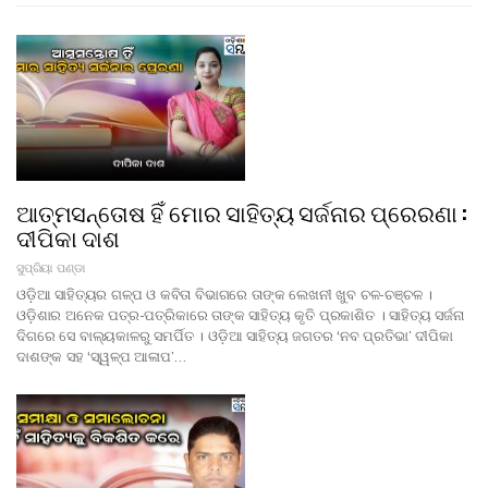
ଆତ୍ମସନ୍ତୋଷ ହିଁ ମୋର ସାହିତ୍ୟ ସର୍ଜନାର ପ୍ରେରଣା :
ଦୀପିକା ଦାଶ
ସୁପ୍ରିୟା ପଣ୍ଡା
ଓଡ଼ିଆ ସାହିତ୍ୟର ଗଳ୍ପ ଓ କବିତା ବିଭାଗରେ ତାଙ୍କ ଲେଖନୀ ଖୁବ ଚଳ-ଚଞ୍ଚଳ ।
ଓଡ଼ିଶାର ଅନେକ ପତ୍ର-ପତ୍ରିକାରେ ତାଙ୍କ ସାହିତ୍ୟ କୃତି ପ୍ରକାଶିତ । ସାହିତ୍ୟ ସର୍ଜନା
ଦିଗରେ ସେ ବାଲ୍ୟକାଳରୁ ସମର୍ପିତ । ଓଡ଼ିଆ ସାହିତ୍ୟ ଜଗତର ‘ନବ ପ୍ରତିଭା’ ଦୀପିକା
ଦାଶଙ୍କ ସହ ‘ସ୍ୱଳ୍ପ ଆଳାପ’…