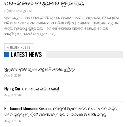
ପରଲୋକରେ ନାଟ୍ୟକାର କୁଞ୍ଜ ରାୟ
ଓଡ଼ିଶା ସମ୍ବାଦ ବ୍ୟୁରୋ
ଭୁବନେଶ୍ୱର : ଆଉ ନାହାନ୍ତି ବିଶିଷ୍ଟ ନାଟ୍ୟକାର, ଗାଳ୍ପିକ, ଅନୁବାଦକ, ଔପନ୍ୟାସିକ
ଓଡ଼ିଶା ସଙ୍ଗୀତ ନାଟକ ଏକାଡେମୀ ଓ ଓଡ଼ିଶା ସାହିତ୍ୟ ଏକାଡେମୀ ପୁରସ୍କାର ପ୍ରାପ୍ତ
ନାଟ୍ୟ ବ୍ୟକିତ୍ୱ କୁଞ୍ଜ ରାୟ । ୭୬ ବର୍ଷ ବୟସରେ ତାଙ୍କର ଦେହାନ୍ତ ହୋଇଛି ।
'ଅଗ୍ନିସ୍ନାନ', 'କେଉଁ ନଦୀ ମୁହାଣରେ',…
OLDER POSTS
LATEST NEWS
ସୁନ୍ଦରଗଡ଼ରେ ଯୁବକଙ୍କୁ ଜାଳିଦେଲେ ଦୁର୍ବୁତ୍ତ!
Aug 8, 2026
Flying Car: ଆକାଶରେ ଉଡିଲା କାର୍!
Aug 8, 2026
Parliament Monsoon Session: ମୌସୁମୀ ଅଧିବେଶନର ଶେଷ ୪ ଦିନ କାହିଁକି
ଏତେ ଗୁରୁତ୍ୱପୂର୍ଣ୍ଣ? ପରିସୀମନ, ମହିଳା ସଂରକ୍ଷଣ ଓ FCRA ବିଲ୍‌କୁ…
Aug 8, 2026