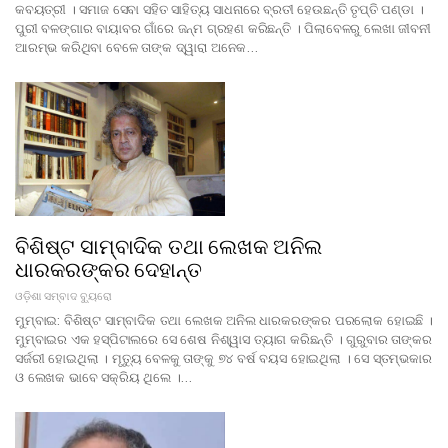
କବୟତ୍ରୀ । ସମାଜ ସେବା ସହିତ ସାହିତ୍ୟ ସାଧନାରେ ବ୍ରତୀ ହେଉଛନ୍ତି ତୃପ୍ତି ପଣ୍ଡା ।
ପୁରୀ ବଳଙ୍ଗାର ବାୟାବର ଗାଁରେ ଜନ୍ମ ଗ୍ରହଣ କରିଛନ୍ତି । ପିଲାବେଳରୁ ଲେଖା ଜୀବନୀ
ଆରମ୍ଭ କରିଥିବା ବେଳେ ତାଙ୍କ ଦ୍ୱାରା ଅନେକ…
ବିଶିଷ୍ଟ ସାମ୍ବାଦିକ ତଥା ଲେଖକ ଅନିଲ
ଧାରକରଙ୍କର ଦେହାନ୍ତ
ଓଡ଼ିଶା ସମ୍ବାଦ ବ୍ୟୁରୋ
ମୁମ୍ବାଇ: ବିଶିଷ୍ଟ ସାମ୍ବାଦିକ ତଥା ଲେଖକ ଅନିଲ ଧାରକରଙ୍କର ପରଲୋକ ହୋଇଛି ।
ମୁମ୍ବାଇର ଏକ ହସ୍ପିଟାଲରେ ସେ ଶେଷ ନିଶ୍ୱାସ ତ୍ୟାଗ କରିଛନ୍ତି । ଗୁରୁବାର ତାଙ୍କର
ସର୍ଜରୀ ହୋଇଥିଲା । ମୃତ୍ୟୁ ବେଳକୁ ତାଙ୍କୁ ୭୪ ବର୍ଷ ବୟସ ହୋଇଥିଲା । ସେ ସ୍ତମ୍ଭକାର
ଓ ଲେଖକ ଭାବେ ସକ୍ରିୟ ଥିଲେ ।…