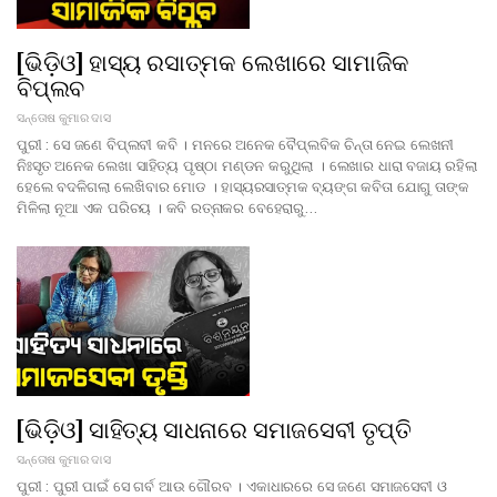
[ଭିଡ଼ିଓ] ହାସ୍ୟ ରସାତ୍ମକ ଲେଖାରେ ସାମାଜିକ
ବିପ୍ଲବ
ସନ୍ତୋଷ କୁମାର ଦାସ
ପୁରୀ : ସେ ଜଣେ ବିପ୍ଲବୀ କବି । ମନରେ ଅନେକ ବୈପ୍ଲବିକ ଚିନ୍ତା ନେଇ ଲେଖନୀ
ନିଃସୃତ ଅନେକ ଲେଖା ସାହିତ୍ୟ ପୃଷ୍ଠା ମଣ୍ଡନ କରୁଥିଲା । ଲେଖାର ଧାରା ବଜାୟ ରହିଲା
ହେଲେ ବଦଳିଗଲା ଲେଖିବାର ମୋଡ । ହାସ୍ୟରସାତ୍ମକ ବ୍ୟଙ୍ଗ କବିତା ଯୋଗୁ ତାଙ୍କ
ମିଳିଲା ନୂଆ ଏକ ପରିଚୟ । କବି ରତ୍ନାକର ବେହେରାରୁ…
[ଭିଡ଼ିଓ] ସାହିତ୍ୟ ସାଧନାରେ ସମାଜସେବୀ ତୃପ୍ତି
ସନ୍ତୋଷ କୁମାର ଦାସ
ପୁରୀ : ପୁରୀ ପାଇଁ ସେ ଗର୍ବ ଆଉ ଗୌରବ । ଏକାଧାରରେ ସେ ଜଣେ ସମାଜସେବୀ ଓ