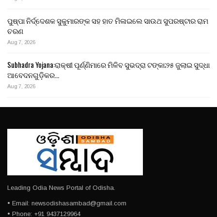
ପୁଷ୍ପା ନିର୍ଦ୍ଦେଶକ ସୁକୁମାରଙ୍କ ସହ ହାତ ମିଳାଇଲେ ସାଉଥ ସୁପରଷ୍ଟାର ରାମ
ଚରଣ
Aug 7, 2026
Subhadra Yojana:ରାକ୍ଷୀ ପୂର୍ଣ୍ଣିମାରେ ମିଳିବ ସୁଭଦ୍ରା ଟଙ୍କା;୨୫ ଜୁଲାଇ ସୁଦ୍ଧା
ଆବେଦନଗୁଡ଼ିକର…
Aug 7, 2026
Leading Odia News Portal of Odisha.
• Email: newsodishasambad@gmail.com
• Phone: +91 9437129964