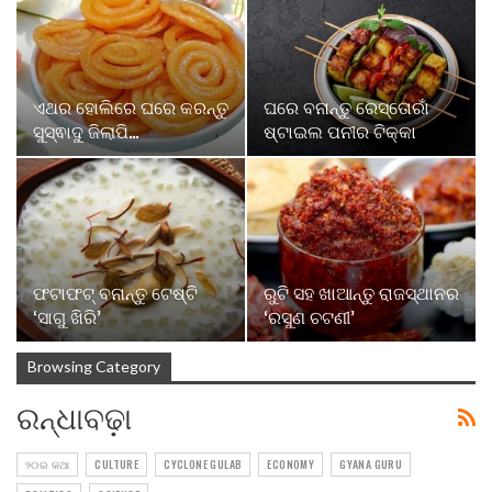
ଏଥର ହୋଲିରେ ଘରେ କରନ୍ତୁ
ଘରେ ବନାନ୍ତୁ ରେସ୍ତୋରାଁ
ସୁସ୍ଵାଦୁ ଜିଲାପି…
ଷ୍ଟାଇଲ ପନୀର ଟିକ୍କା
ଫଟାଫଟ୍ ବନାନ୍ତୁ ଟେଷ୍ଟି
ରୁଟି ସହ ଖାଆନ୍ତୁ ରାଜସ୍ଥାନର
‘ସାଗୁ ଖିରି’
‘ରସୁଣ ଚଟଣୀ’
Browsing Category
ରନ୍ଧାବଢ଼ା
୨୦ର କଥା
CULTURE
CYCLONE GULAB
ECONOMY
GYANA GURU