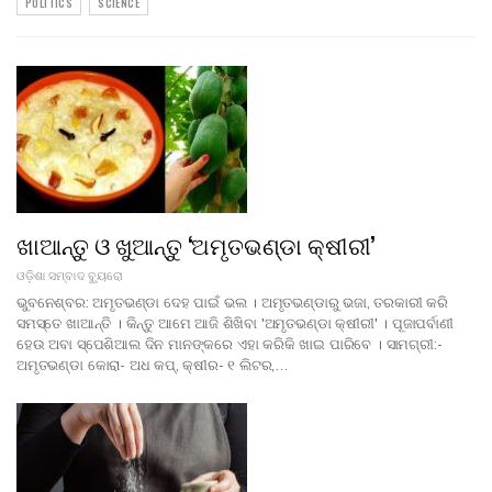
POLITICS
SCIENCE
ଖାଆନ୍ତୁ ଓ ଖୁଆନ୍ତୁ ‘ଅମୃତଭଣ୍ଡା କ୍ଷୀରୀ’
ଓଡ଼ିଶା ସମ୍ବାଦ ବ୍ୟୁରୋ
ଭୁବନେଶ୍ବର: ଅମୃତଭଣ୍ଡା ଦେହ ପାଇଁ ଭଲ । ଅମୃତଭଣ୍ଡାରୁ ଭଜା, ତରକାରୀ କରି
ସମସ୍ତେ ଖାଆନ୍ତି । କିନ୍ତୁ ଆମେ ଆଜି ଶିଖିବା 'ଅମୃତଭଣ୍ଡା କ୍ଷୀରୀ' । ପୂଜାପର୍ବାଣୀ
ହେଉ ଅବା ସ୍ପେଶିଆଲ ଦିନ ମାନଙ୍କରେ ଏହା କରିକି ଖାଇ ପାରିବେ । ସାମଗ୍ରୀ:-
ଅମୃତଭଣ୍ଡା କୋରା- ଅଧ କପ୍, କ୍ଷୀର- ୧ ଲିଟର,…