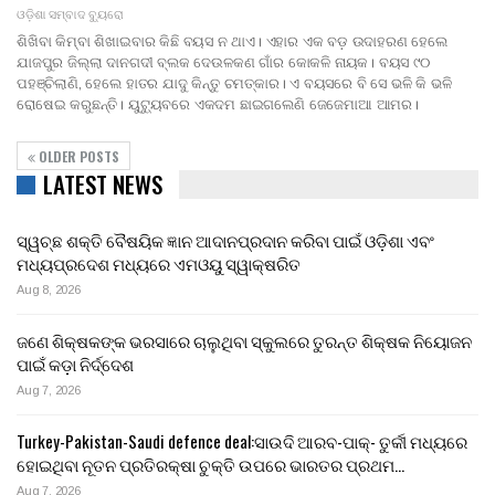
ଓଡ଼ିଶା ସମ୍ବାଦ ବ୍ୟୁରୋ
ଶିଖିବା କିମ୍ବା ଶିଖାଇବାର କିଛି ବୟସ ନ ଥାଏ। ଏହାର ଏକ ବଡ଼ ଉଦାହରଣ ହେଲେ
ଯାଜପୁର ଜିଲ୍ଲା ଦାନଗଦୀ ବ୍ଲକ ଦେଉଳକଣ ଗାଁର କୋକଳି ନାୟକ। ବୟସ ୯୦
ପହଞ୍ଚିଲାଣି, ହେଲେ ହାତର ଯାଦୁ କିନ୍ତୁ ଚମତ୍କାର। ଏ ବୟସରେ ବି ସେ ଭଳି କି ଭଳି
ରୋଷେଇ କରୁଛନ୍ତି। ୟୁଟ୍ୟୁବରେ ଏକଦମ ଛାଇଗଲେଣି ଜେଜେମାଆ ଆମର।
OLDER POSTS
LATEST NEWS
ସ୍ୱଚ୍ଛ ଶକ୍ତି ବୈଷୟିକ ଜ୍ଞାନ ଆଦାନପ୍ରଦାନ କରିବା ପାଇଁ ଓଡ଼ିଶା ଏବଂ
ମଧ୍ୟପ୍ରଦେଶ ମଧ୍ୟରେ ଏମଓୟୁ ସ୍ୱାକ୍ଷରିତ
Aug 8, 2026
ଜଣେ ଶିକ୍ଷକଙ୍କ ଭରସାରେ ଚାଲୁଥିବା ସ୍କୁଲରେ ତୁରନ୍ତ ଶିକ୍ଷକ ନିୟୋଜନ
ପାଇଁ କଡ଼ା ନିର୍ଦ୍ଦେଶ
Aug 7, 2026
Turkey-Pakistan-Saudi defence deal:ସାଉଦି ଆରବ-ପାକ୍- ତୁର୍କୀ ମଧ୍ୟରେ
ହୋଇଥିବା ନୂତନ ପ୍ରତିରକ୍ଷା ଚୁକ୍ତି ଉପରେ ଭାରତର ପ୍ରଥମ…
Aug 7, 2026