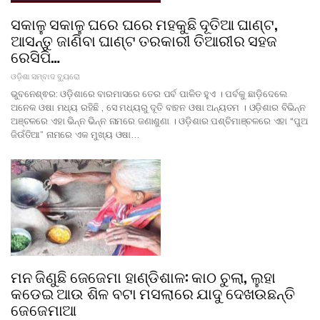
ସକାଳୁ ସକାଳୁ ଘରେ ଘରେ ମହକୁଛି ଦୂତିଆ ଘାଣ୍ଟ,
ଆସନ୍ତୁ ଜାଣିବା ଘାଣ୍ଟ ତରକାରୀ ତିଆରୀର ସହଜ
ରେସିପି…
ଓଡ଼ିଶା ସମ୍ବାଦ ବ୍ୟୁରୋ
ଭୁବନେଶ୍ଵର: ଓଡ଼ିଶାରେ ବାରମାସରେ ତେର ପର୍ବ ପାଳିତ ହୁଏ । ପର୍ବକୁ ଛାଡ଼ିଦେଲେ
ଅନେକ ଓଷା ମଧ୍ୟ ରହିଛି , ସେ ମଧ୍ୟରୁ ଦୂତି ବାହନ ଓଷା ଅନ୍ୟତମ । ଓଡ଼ିଶାର ବିଭିନ୍ନ
ଅଞ୍ଚଳରେ ଏହା ଭିନ୍ନ ଭିନ୍ନ ନାମରେ ଜଣାଶୁଣା । ଓଡ଼ିଶାର ପଶ୍ଚିମାଞ୍ଚଳରେ ଏହା “ପୁଅ
ଜିଉଁତିଆ” ନାମରେ ଏକ ମୁଖ୍ୟ ଓଷା…
ମନ ଜିଣୁଛି ଜେଜେମା ହାଣ୍ଡିଶାଳ: କାଠ ଚୁଲା, ଲୁହା
କଡେଇ ଆଉ ଶିଳ ବଟା ମସଲାରେ ଯାଦୁ ଦେଖଉଛନ୍ତି
ଜେଜେମାଆ