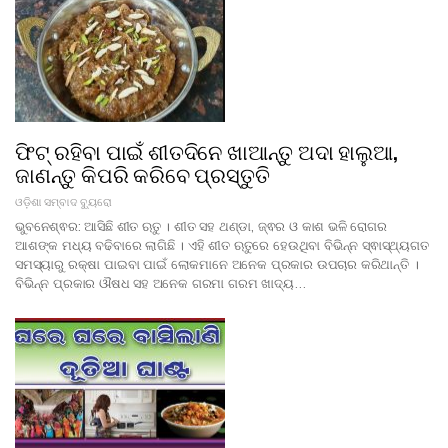
ଫିଟ୍ ରହିବା ପାଇଁ ଶୀତଦିନେ ଖାଆନ୍ତୁ ଅଦା ହାଲୁଆ,
ଜାଣନ୍ତୁ କିପରି କରିବେ ପ୍ରସ୍ତୁତି
ଓଡ଼ିଶା ସମ୍ବାଦ ବ୍ୟୁରୋ
ଭୁବନେଶ୍ଵର: ଆସିଛି ଶୀତ ଋତୁ । ଶୀତ ସହ ଥଣ୍ଡା, ଜ୍ଵର ଓ କାଶ ଭଳି ରୋଗର
ଆଶଙ୍କ ମଧ୍ୟ ବଢିବାରେ ଲାଗିଛି । ଏହି ଶୀତ ଋତୁରେ ହେଉଥିବା ବିଭିନ୍ନ ସ୍ଵାସ୍ଥ୍ୟଗତ
ସମସ୍ୟାରୁ ରକ୍ଷା ପାଇବା ପାଇଁ ଲୋକମାନେ ଅନେକ ପ୍ରକାର ଉପଚାର କରିଥାନ୍ତି ।
ବିଭିନ୍ନ ପ୍ରକାର ଔଷଧ ସହ ଅନେକ ଗରମା ଗରମ ଖାଦ୍ୟ…