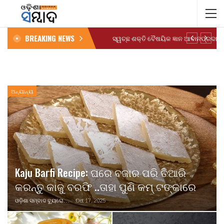
BREAKING NEWS
ଅନ୍ୟାନ୍ୟ
Kaju Barfi Recipe: ଘରେ ବଜାର ପରି ତିଆରି
କରନ୍ତୁ କାଜୁ ବରଫି ..ତାହା ପୁଣି କମ୍ ଟଙ୍କାରେ
ଓଡ଼ିଶା ସମ୍ବାଦ ବ୍ୟୁରୋ
Oct 17, 2025