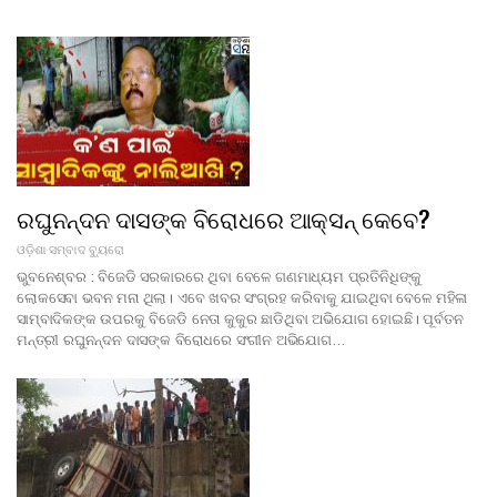
ରଘୁନନ୍ଦନ ଦାସଙ୍କ ବିରୋଧରେ ଆକ୍ସନ୍ କେବେ?
ଓଡ଼ିଶା ସମ୍ବାଦ ବ୍ୟୁରୋ
ଭୁବନେଶ୍ବର : ବିଜେଡି ସରକାରରେ ଥିବା ବେଳେ ଗଣମାଧ୍ୟମ ପ୍ରତିନିଧିଙ୍କୁ
ଲୋକସେବା ଭବନ ମନା ଥିଲା। ଏବେ ଖବର ସଂଗ୍ରହ କରିବାକୁ ଯାଇଥିବା ବେଳେ ମହିଳା
ସାମ୍ବାଦିକଙ୍କ ଉପରକୁ ବିଜେଡି ନେତା କୁକୁର ଛାଡିଥିବା ଅଭିଯୋଗ ହୋଇଛି। ପୂର୍ବତନ
ମନ୍ତ୍ରୀ ରଘୁନନ୍ଦନ ଦାସଙ୍କ ବିରୋଧରେ ସଂଗୀନ ଅଭିଯୋଗ…