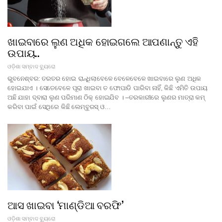
ଖାଇବାରେ ଲୁଣ ଅଧିକ ହୋଇଗଲେ ଆପଣାନ୍ତୁ ଏହି
ଉପାୟ..
ଓଡ଼ିଶା ସମ୍ବାଦ ବ୍ୟୁରୋ
ଭୁବନେଶ୍ବର: ତରତର ହୋଇ ରାନ୍ଧିଲାବେଳେ ବେଳେବେଳେ ଖାଇବାରେ ଲୁଣ ଅଧିକ
ହୋଇଯାଏ । ସେତେବେଳେ ପୂରା ଖାଇବା ତ ଫୋପାଡି ପାରିବା ନାହିଁ, କିଛି ଏମିତି ଉପାୟ
ଅଛି ଯାହା ଦ୍ବାରା ଲୁଣ ପରିମାଣ ଠିକ୍ ହୋଇଯିବ । –ତରକାରୀରେ ଲୁଣର ମାତ୍ରା କମ୍‌
କରିବା ପାଇଁ ସେଥିରେ କିଛି ଲେମ୍ବୁରସ୍‌ ଓ…
ଆସ ଖାଇବା ‘ମାଣ୍ଡିଆ ବରଫି’
ଓଡ଼ିଶା ସମ୍ବାଦ ବ୍ୟୁରୋ