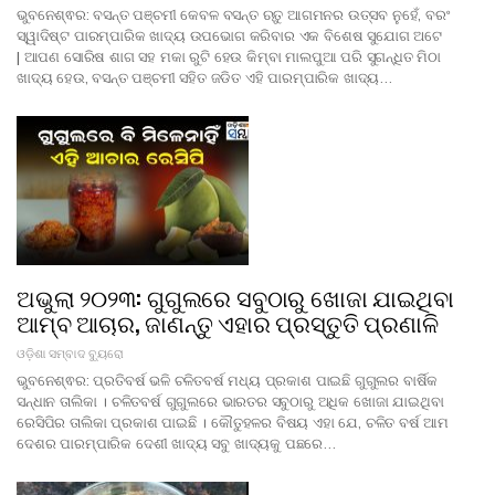
ଭୁବନେଶ୍ଵର: ବସନ୍ତ ପଞ୍ଚମୀ କେବଳ ବସନ୍ତ ଋତୁ ଆଗମନର ଉତ୍ସବ ନୁହେଁ, ବରଂ
ସ୍ୱାଦିଷ୍ଟ ପାରମ୍ପାରିକ ଖାଦ୍ୟ ଉପଭୋଗ କରିବାର ଏକ ବିଶେଷ ସୁଯୋଗ ଅଟେ
| ଆପଣ ସୋରିଷ ଶାଗ ସହ ମକା ରୁଟି ହେଉ କିମ୍ବା ମାଲପୁଆ ପରି ସୁଗନ୍ଧିତ ମିଠା
ଖାଦ୍ୟ ହେଉ, ବସନ୍ତ ପଞ୍ଚମୀ ସହିତ ଜଡିତ ଏହି ପାରମ୍ପାରିକ ଖାଦ୍ୟ…
ଅଭୁଲା ୨୦୨୩: ଗୁଗୁଲରେ ସବୁଠାରୁ ଖୋଜା ଯାଇଥିବା
ଆମ୍ବ ଆଚାର, ଜାଣନ୍ତୁ ଏହାର ପ୍ରସ୍ତୁତି ପ୍ରଣାଳି
ଓଡ଼ିଶା ସମ୍ବାଦ ବ୍ୟୁରୋ
ଭୁବନେଶ୍ଵର: ପ୍ରତିବର୍ଷ ଭଳି ଚଳିତବର୍ଷ ମଧ୍ୟ ପ୍ରକାଶ ପାଇଛି ଗୁଗୁଲର ବାର୍ଷିକ
ସନ୍ଧାନ ତାଲିକା । ଚଳିତବର୍ଷ ଗୁଗୁଲରେ ଭାରତର ସବୁଠାରୁ ଅଧିକ ଖୋଜା ଯାଇଥିବା
ରେସିପିର ତାଲିକା ପ୍ରକାଶ ପାଇଛି । କୌତୁହଳର ବିଷୟ ଏହା ଯେ, ଚଳିତ ବର୍ଷ ଆମ
ଦେଶର ପାରମ୍ପାରିକ ଦେଶୀ ଖାଦ୍ୟ ସବୁ ଖାଦ୍ୟକୁ ପଛରେ…