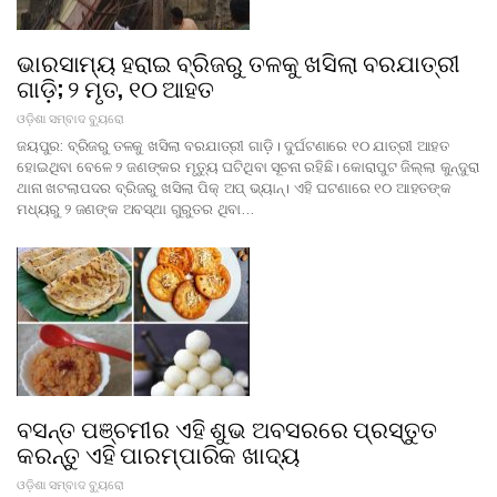
ଭାରସାମ୍ୟ ହରାଇ ବ୍ରିଜରୁ ତଳକୁ ଖସିଲା ବରଯାତ୍ରୀ
ଗାଡ଼ି; ୨ ମୃତ, ୧୦ ଆହତ
ଓଡ଼ିଶା ସମ୍ବାଦ ବ୍ୟୁରୋ
ଜୟପୁର: ବ୍ରିଜରୁ ତଳକୁ ଖସିଲା ବରଯାତ୍ରୀ ଗାଡ଼ି। ଦୁର୍ଘଟଣାରେ ୧୦ ଯାତ୍ରୀ ଆହତ
ହୋଇଥିବା ବେଳେ ୨ ଜଣଙ୍କର ମୃତ୍ୟୁ ଘଟିଥିବା ସୂଚନା ରହିଛି। କୋରାପୁଟ ଜିଲ୍ଲା କୁନ୍ଦୁରା
ଥାନା ଖଟଲାପଦର ବ୍ରିଜରୁ ଖସିଲା ପିକ୍ ଅପ୍ ଭ୍ୟାନ୍। ଏହି ଘଟଣାରେ ୧୦ ଆହତଙ୍କ
ମଧ୍ୟରୁ ୨ ଜଣଙ୍କ ଅବସ୍ଥା ଗୁରୁତର ଥିବା…
ବସନ୍ତ ପଞ୍ଚମୀର ଏହି ଶୁଭ ଅବସରରେ ପ୍ରସ୍ତୁତ
କରନ୍ତୁ ଏହି ପାରମ୍ପାରିକ ଖାଦ୍ୟ
ଓଡ଼ିଶା ସମ୍ବାଦ ବ୍ୟୁରୋ