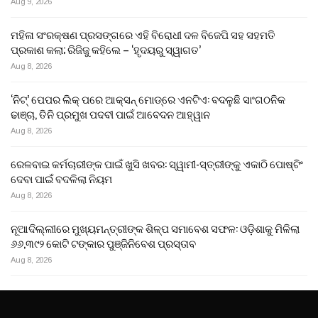
Aug 9, 2026
ମହିଳା ସଂରକ୍ଷଣ ପ୍ରସଙ୍ଗରେ ଏହି ବିରୋଧୀ ଦଳ ବିଜେପି ସହ ସହମତି
ପ୍ରକାଶ କଲା; ରିଜିଜୁ କହିଲେ – ‘ହୃଦୟରୁ ସ୍ୱାଗତ’
Aug 8, 2026
‘ନିଟ୍’ ପେପର ଲିକ୍ ପରେ ଆକ୍ସନ୍‌ ମୋଡ୍‌ରେ ଏନଟିଏ: ବଦଳୁଛି ସାଂଗଠନିକ
ଢାଞ୍ଚା, ତିନି ପ୍ରମୁଖ ପଦବୀ ପାଇଁ ଆବେଦନ ଆହ୍ୱାନ
Aug 8, 2026
ରେଳବାଇ କର୍ମଚାରୀଙ୍କ ପାଇଁ ଖୁସି ଖବର: ସ୍ୱାମୀ-ସ୍ତ୍ରୀଙ୍କୁ ଏକାଠି ପୋଷ୍ଟିଂ
ଦେବା ପାଇଁ ବଦଳିଲା ନିୟମ
Aug 8, 2026
ନୂଆଦିଲ୍ଲୀରେ ମୁଖ୍ୟମନ୍ତ୍ରୀଙ୍କ ଶିଳ୍ପ ସମାବେଶ ସଫଳ: ଓଡ଼ିଶାକୁ ମିଳିଲା
୬୬,୩୯୨ କୋଟି ଟଙ୍କାର ପୁଞ୍ଜିନିବେଶ ପ୍ରସ୍ତାବ
Aug 8, 2026