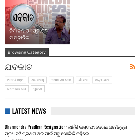
ନିର୍ବାଚନ ଓ “ଷ୍ଟାର”
ସାମ୍ବାଦିକ
Browsing Category
ଯବକାଚ
ଆମ ଐତିହ୍ୟ
ଏଇ କଥାକୁ
ଏକଦା ଏକ ଦେଶ
ଗାଁ କଥା
ଗାନ୍ଧୀ ଗାଥା
ଗୀତ ପଛର ଗପ
ଗୁଗଲୀ
LATEST NEWS
Dharmendra Pradhan Resignation: କାହିଁକି ଇସ୍ତଫା ଦେଲେ ଧର୍ମେନ୍ଦ୍ର
ପ୍ରଧାନ? ପ୍ରଥମ ଥର ପାଇଁ ସବୁ ଖୋଲିକି କହିଲେ…