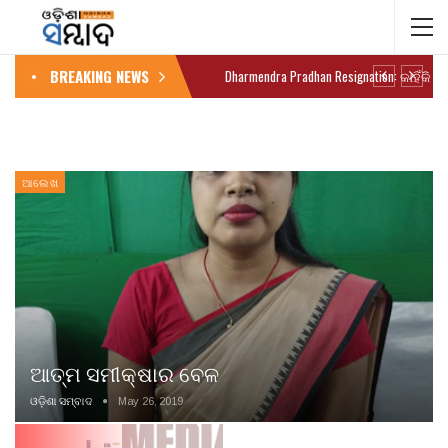
BREAKING NEWS
ଆଲେଖ
ଆତ୍ମ ସମୀକ୍ଷାର ବେଳ
ଓଡ଼ିଶା ସମ୍ବାଦ
May 26, 2019