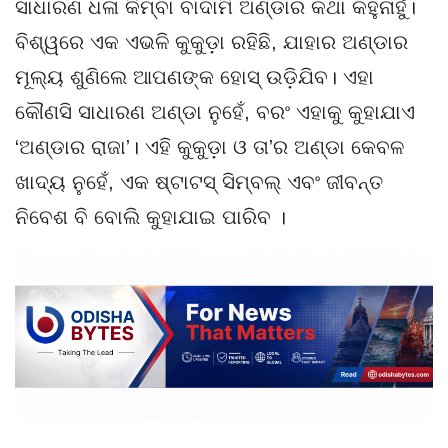
ସାଧାରଣ ଧଳା କିମ୍ବା ବାଦାମି ଅଣ୍ଡାର କଥା କହୁନାହୁଁ।
ବିଶ୍ୱରେ ଏକ ଏଭଳି କୁକୁଡ଼ା ରହିଛି, ଯାହାର ଅଣ୍ଡାର
ମୂଲ୍ୟ ଶୁଣିଲେ ଆପଣଙ୍କ ହୋସ୍ ଉଡ଼ିଯିବ। ଏହା
କୌଣସି ସାଧାରଣ ଅଣ୍ଡା ନୁହେଁ, ବରଂ ଏହାକୁ କୁହାଯାଏ
‘ଅଣ୍ଡାର ରାଜା’। ଏହି କୁକୁଡ଼ା ଓ ତା’ର ଅଣ୍ଡା କେବଳ
ଖାଦ୍ୟ ନୁହେଁ, ଏକ ଷ୍ଟାଟସ୍ ସିମ୍ବଲ୍ ଏବଂ ଜୀବନ୍ତ
ନିବେଶ ବି ବୋଲି କୁହାଯାଇ ପାରିବ ।