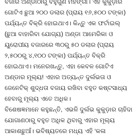
ବଜାର ଅଣ୍ଡାଠାରୁ ବହୁଗୁଣ ମହଙ୍ଗା। ଏହି କୁକୁଡ଼ାର
ଗୋଟିଏ ଛୁଆ ୨୦୦ ଡଲାର (ପ୍ରାୟ ୧୬,୫୦୦ ଟଙ୍କା)
ପର୍ଯ୍ୟନ୍ତ ବିକ୍ରି ହୋଇଥାଏ। କିନ୍ତୁ ଏକ ଫର୍ଟାଇଲ୍
(ଛୁଆ ବାହାରିବା ଯୋଗ୍ୟ) ଅଣ୍ଡା ଆମେରିକା ଓ
ୟୁରୋପୀୟ ବଜାରରେ ୩୦ରୁ ୫୦ ଡଲାର (ପ୍ରାୟ
୨,୫୦୦ରୁ ୪,୧୦୦ ଟଙ୍କା) ପର୍ଯ୍ୟନ୍ତ ବିକ୍ରି
ହୋଇଥାଏ। ମନେରଖନ୍ତୁ, ଏହା କେବଳ ଗୋଟିଏ
ଅଣ୍ଡାର ମୂଲ୍ୟ! ଏହାର ଅତ୍ୟନ୍ତ ଦୁର୍ଲଭତା ଓ
ଜେନେଟିକ୍ ଶୁଦ୍ଧତା ବଜାୟ ରଖିବା ବହୁତ କଷ୍ଟସାଧ୍ୟ
ହେବାରୁ ମୂଲ୍ୟ ଏତେ ଅଧିକ।
ବିଶେଷଜ୍ଞମାନେ କହୁଛନ୍ତି, ଏଭଳି ଦୁର୍ଲଭ କୁକୁଡ଼ାର ଚାହିଦା
ଯୋଗାଣଠାରୁ ବହୁତ ଅଧିକ ଥିବାରୁ ଏହାର ମୂଲ୍ୟ
ଆକାଶଛୁଆଁ। ଭବିଷ୍ୟତରେ ମଧ୍ୟ ଏହି ‘କଳା