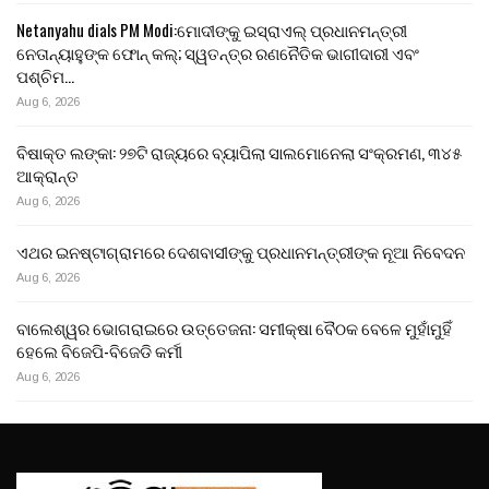
Netanyahu dials PM Modi:ମୋଦୀଙ୍କୁ ଇସ୍ରାଏଲ୍ ପ୍ରଧାନମନ୍ତ୍ରୀ
ନେତାନ୍ୟାହୁଙ୍କ ଫୋନ୍ କଲ୍; ସ୍ୱତନ୍ତ୍ର ରଣନୈତିକ ଭାଗୀଦାରୀ ଏବଂ
ପଶ୍ଚିମ…
Aug 6, 2026
ବିଷାକ୍ତ ଲଙ୍କା: ୨୭ଟି ରାଜ୍ୟରେ ବ୍ୟାପିଲା ସାଲମୋନେଲା ସଂକ୍ରମଣ, ୩୪୫
ଆକ୍ରାନ୍ତ
Aug 6, 2026
ଏଥର ଇନଷ୍ଟାଗ୍ରାମରେ ଦେଶବାସୀଙ୍କୁ ପ୍ରଧାନମନ୍ତ୍ରୀଙ୍କ ନୂଆ ନିବେଦନ
Aug 6, 2026
ବାଲେଶ୍ୱର ଭୋଗରାଇରେ ଉତ୍ତେଜନା: ସମୀକ୍ଷା ବୈଠକ ବେଳେ ମୁହାଁମୁହିଁ
ହେଲେ ବିଜେପି-ବିଜେଡି କର୍ମୀ
Aug 6, 2026