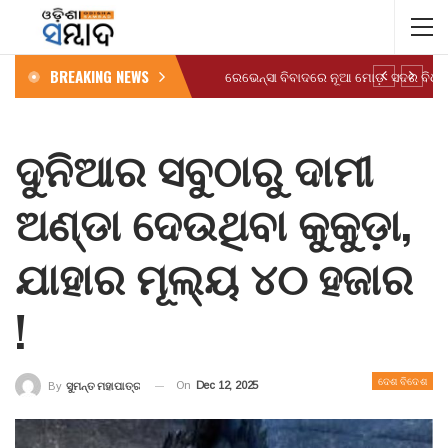
BREAKING NEWS
ଦୁନିଆର ସବୁଠାରୁ ଦାମୀ
ଅଣ୍ଡା ଦେଉଥିବା କୁକୁଡ଼ା,
ଯାହାର ମୂଲ୍ୟ ୪୦ ହଜାର
!
ଦେଶ ବିଦେଶ
On
Dec 12, 2025
By
ସୁମନ୍ତ ମହାପାତ୍ର