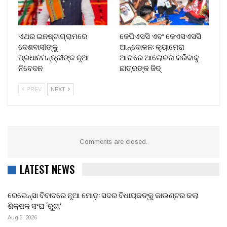
ଏଥର ଇନଷ୍ଟାଗ୍ରାମରେ
ଜେପିଏସସି ଏବଂ ଜେଏସଏସସି
ଦେଶବାସୀଙ୍କୁ
ଆନ୍ଦୋଳନ: କ୍ୟାମେରା
ପ୍ରଧାନମନ୍ତ୍ରୀଙ୍କ ନୂଆ
ଆଗରେ ଆଲୋଚନା କରିବାକୁ
ନିବେଦନ
ଛାତ୍ରଙ୍କ ଜିଦ୍
PREV
NEXT
Comments are closed.
LATEST NEWS
ରେଭେନ୍ସା ବିବାଦରେ ନୂଆ ମୋଡ଼: ସଦର ବିଧାୟକଙ୍କୁ କାଉଣ୍ଟର କଲା
ଶିକ୍ଷକ ସଂଘ ‘ରୁଟା’
Aug 6, 2026