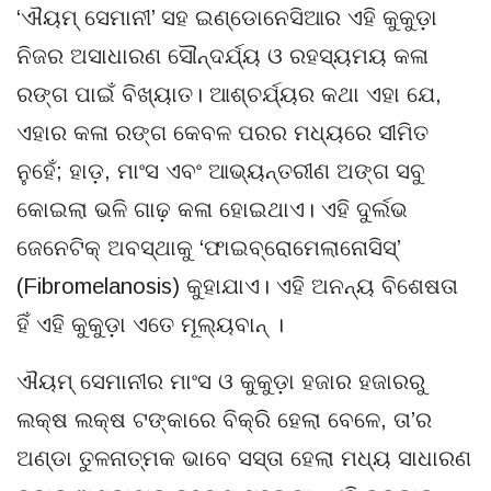
‘ଐୟମ୍ ସେମାନୀ’ ସହ ଇଣ୍ଡୋନେସିଆର ଏହି କୁକୁଡ଼ା
ନିଜର ଅସାଧାରଣ ସୌନ୍ଦର୍ଯ୍ୟ ଓ ରହସ୍ୟମୟ କଳା
ରଙ୍ଗ ପାଇଁ ବିଖ୍ୟାତ। ଆଶ୍ଚର୍ଯ୍ୟର କଥା ଏହା ଯେ,
ଏହାର କଳା ରଙ୍ଗ କେବଳ ପରର ମଧ୍ୟରେ ସୀମିତ
ନୁହେଁ; ହାଡ଼, ମାଂସ ଏବଂ ଆଭ୍ୟନ୍ତରୀଣ ଅଙ୍ଗ ସବୁ
କୋଇଲା ଭଳି ଗାଢ଼ କଳା ହୋଇଥାଏ। ଏହି ଦୁର୍ଲଭ
ଜେନେଟିକ୍ ଅବସ୍ଥାକୁ ‘ଫାଇବ୍ରୋମେଲାନୋସିସ୍’
(Fibromelanosis) କୁହାଯାଏ। ଏହି ଅନନ୍ୟ ବିଶେଷତା
ହିଁ ଏହି କୁକୁଡ଼ା ଏତେ ମୂଲ୍ୟବାନ୍ ।
ଐୟମ୍ ସେମାନୀର ମାଂସ ଓ କୁକୁଡ଼ା ହଜାର ହଜାରରୁ
ଲକ୍ଷ ଲକ୍ଷ ଟଙ୍କାରେ ବିକ୍ରି ହେଲା ବେଳେ, ତା’ର
ଅଣ୍ଡା ତୁଳନାତ୍ମକ ଭାବେ ସସ୍ତା ହେଲା ମଧ୍ୟ ସାଧାରଣ