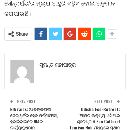
ସୌନ୍ଦର୍ଯ୍ୟ’ର ମୂଲ୍ୟ ଆହୁରି ବଢ଼ିବ ବୋଲି ଅନୁମାନ
କରାଯାଉଛି।
Share
ସୁମନ୍ତ ମହାପାତ୍ର
PREV POST
NEXT POST
NIA raids: ଆତଙ୍କବାଦୀ
Odisha Eco-Retreat:
ନେଟୱାର୍କର ହେବ ପର୍ଦ୍ଦାଫାସ;
‘ଆମର ଲକ୍ଷ୍ୟ ଏସିଆର
ହଜାରିବାଗରେ NIAର
ଶ୍ରେଷ୍ଠ ୫ Eco Cultural
କାର୍ଯ୍ୟାନୁଷ୍ଠାନ
Tourism Hub ମଧ୍ୟରେ ସ୍ଥାନ