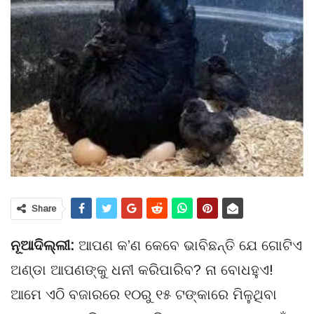
Share
ନୂଆଦିଲ୍ଲୀ:
ଆପଣ କ’ଣ କେବେ ଭାବିଛନ୍ତି ଯେ ଗୋଟିଏ
ଅଣ୍ଡା ଆପଣଙ୍କୁ ଧନୀ କରିପାରିବ? ନା ବୋଧହୁଏ!
ଆମେ ଏଠି ବଜାରରେ ୧୦ରୁ ୧୫ ଟଙ୍କାରେ ମିଳୁଥିବା