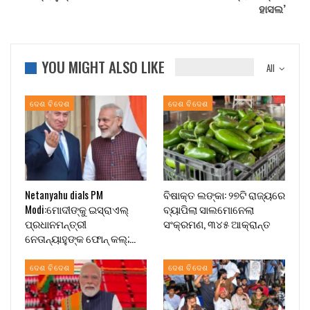
ହାସଲ’
YOU MIGHT ALSO LIKE
All
ଦେଶ ବିଦେଶ
ଦେଶ ବିଦେଶ
Netanyahu dials PM
ବିଷାକ୍ତ ଲଙ୍କା: ୨୭ଟି ରାଜ୍ୟରେ
Modi:ମୋଦୀଙ୍କୁ ଇସ୍ରାଏଲ୍
ବ୍ୟାପିଲା ସାଲମୋନେଲା
ପ୍ରଧାନମନ୍ତ୍ରୀ
ସଂକ୍ରମଣ, ୩୪୫ ଆକ୍ରାନ୍ତ
ନେତାନ୍ୟାହୁଙ୍କ ଫୋନ୍ କଲ୍;…
ଦେଶ ବିଦେଶ
ଦେଶ ବିଦେଶ