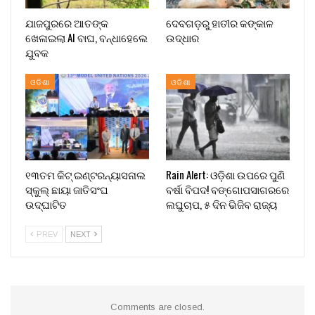
ଯାଜପୁରରେ ଆତଙ୍କ
ଦେବଗଡ଼ରୁ ହାତୀର କଙ୍କାଳ
ଖେଳାଇଲା AI ବାଘ, ବନ୍ଧାହେଲେ
ଉଦ୍ଧାର
ଯୁବକ
ଓଡିଶା
ଓଡିଶା
୧୩ତମ କିଟ୍ ଇଣ୍ଟରନ୍ୟାସନାଲ
Rain Alert: ଓଡ଼ିଶା ଉପରେ ପୁଣି
ସ୍କୁଲ୍ ଛାୟା ଜାତିସଂଘ
ବର୍ଷା ବିପଦ! ବଙ୍ଗୋପସାଗରରେ
ଉଦ୍‍ଘାଟିତ
ଲଘୁଚାପ, ୫ ଦିନ ଭିଜିବ ରାଜ୍ୟ
PREV
NEXT
Comments are closed.