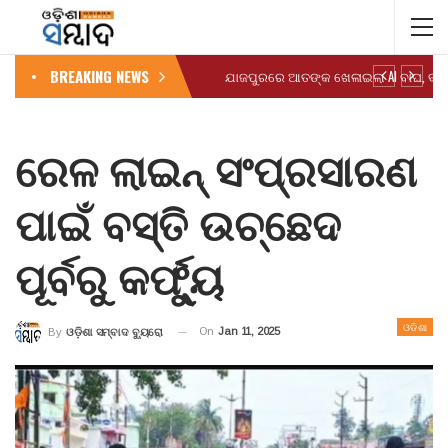
BREAKING NEWS
ରେଳ ଲାଇନ୍ ସଂପ୍ରସାରଣ
ପାଇଁ ବସ୍ତି ଉଚ୍ଛେଦ
ପୂର୍ବରୁ କର୍ଫ୍ୟୁ
ଓଡିଶା
On
Jan 11, 2025
By
ଓଡ଼ିଶା ସମ୍ବାଦ ବ୍ୟୁରୋ