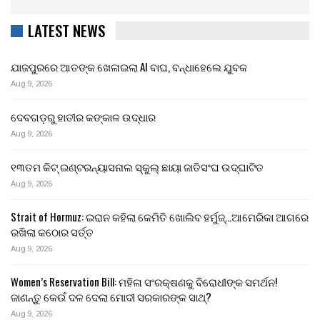
LATEST NEWS
ଯାଜପୁରରେ ଆତଙ୍କ ଖେଳାଇଲା AI ବାଘ, ବନ୍ଧାହେଲେ ଯୁବକ
Aug 9, 2026
ଦେବଗଡ଼ରୁ ହାତୀର କଙ୍କାଳ ଉଦ୍ଧାର
Aug 9, 2026
୧୩ତମ କିଟ୍ ଇଣ୍ଟରନ୍ୟାସନାଲ ସ୍କୁଲ୍ ଛାୟା ଜାତିସଂଘ ଉଦ୍‍ଘାଟିତ
Aug 9, 2026
Strait of Hormuz: ଇରାନ କହିଲା କେମିତି ଖୋଲିବ ହର୍ମୁଜ୍…ଆମେରିକା ଆଗରେ
ରଖିଲା କଠୋର ସର୍ତ୍ତ
Aug 9, 2026
Women’s Reservation Bill: ମହିଳା ସଂରକ୍ଷଣକୁ ବିରୋଧୀଙ୍କ ସମର୍ଥନ!
ଜାଣନ୍ତୁ କେଉଁ ଦଳ ଦେଲା ମୋଦୀ ସରକାରଙ୍କ ସାଥ୍?
Aug 9, 2026