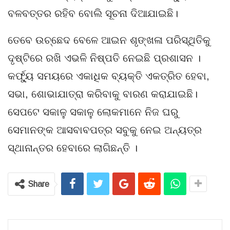
ବଳବତ୍ତର ରହିବ ବୋଲି ସୂଚନା ଦିଆଯାଇଛି।
ତେବେ ଉଚ୍ଛେଦ ବେଳେ ଆଇନ ଶୃଙ୍ଖଳା ପରିସ୍ଥିତିକୁ
ଦୃଷ୍ଟିରେ ରଖି ଏଭଳି ନିଷ୍ପତି ନେଇଛି ପ୍ରଶାସନ ।
କର୍ଫ୍ୟୁ ସମୟରେ ଏକାଧିକ ବ୍ୟକ୍ତି ଏକତ୍ରିତ ହେବା,
ସଭା, ଶୋଭାଯାତ୍ରା କରିବାକୁ ବାରଣ କରାଯାଇଛି।
ସେପଟେ ସକାଳୁ ସକାଳୁ ଲୋକମାନେ ନିଜ ଘରୁ
ସେମାନଙ୍କ ଆସବାବପତ୍ର ସବୁକୁ ନେଇ ଅନ୍ୟତ୍ର
ସ୍ଥାନାନ୍ତର ହେବାରେ ଲାଗିଛନ୍ତି ।
Share