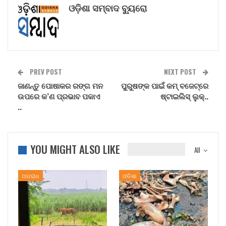
ଓଡ଼ିଶା ସମ୍ବାଦ ବ୍ୟୁରୋ
PREV POST
NEXT POST
ଜାଣନ୍ତୁ ପୋଷାକର ରଙ୍ଗ ମନ
ପୁରୁଷଙ୍କ ପାଇଁ କମ୍ ବଜେଟ୍‌ରେ
ଉପରେ କ’ଣ ପ୍ରଭାବ ପକାଏ
ଷ୍ଟାଇଲିସ୍ ଲୁକ୍‌..
..
YOU MIGHT ALSO LIKE
All
ଅପରାଧ
ଓଡିଶା