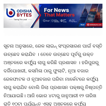
ସୂଚନା ଅନୁସାରେ, ରେଳ ଲାଇନ୍ ସଂପ୍ରସାରଣ ପାଇଁ ବସ୍ତି
ଉଚ୍ଛେଦ କରାଯିବ । ତେବେ ଉଚ୍ଛେଦ ପୂର୍ବରୁ ଉକ୍ତ
ଅଞ୍ଚଳରେ କର୍ଫ୍ୟୁ ଲାଗୁ କରିଛି ପ୍ରଶାସନ । ହରିପୁରରୁ
ଦର୍ଜିପୋଖରୀ, କସମିଳା ଠାରୁ ଫୁଲାଟି, ନୂଆ ବଜାର
ରେଳଫାଟକ ଓ ନୂଆବଜାର ପରିବା ମାର୍କେଟରେ କର୍ଫ୍ୟୁ
ଲାଗୁ କରାଯିବ ବୋଲି ଜିଲା ପ୍ରଶାସନ ପକ୍ଷରୁ ନିଷ୍ପତ୍ତି
ନିଆଯାଇଛି। ଆଜି ଭୋର ୪ଟାରୁ ଜାନୁଆରୀ ୧୨ ତାରିଖ
ରାତି ୧୦ଟା ପର୍ଯ୍ୟନ୍ତ ଏସବୁ ଅଞ୍ଚଳରେ କର୍ଫ୍ୟୁ