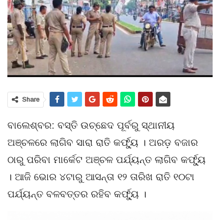
Share
ବାଲେଶ୍ବର: ବସ୍ତି ଉଚ୍ଛେଦ ପୂର୍ବରୁ ସ୍ଥାନୀୟ
ଅଞ୍ଚଳରେ ଲାଗିବ ସାରା ରାତି କର୍ଫ୍ୟୁ । ଅରଡ଼ ବଜାର
ଠାରୁ ପରିବା ମାର୍କେଟ ଅଞ୍ଚଳ ପର୍ଯ୍ୟନ୍ତ ଲାଗିବ କର୍ଫ୍ୟୁ
। ଆଜି ଭୋର ୪ଟାରୁ ଆସନ୍ତା ୧୨ ତାରିଖ ରାତି ୧୦ଟା
ପର୍ଯ୍ୟନ୍ତ ବଳବତ୍ତର ରହିବ କର୍ଫ୍ୟୁ ।