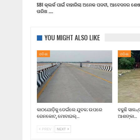
SBI କ୍ଲର୍କ ପାଇଁ ବାହାରିଲା ଅନେକ ପଦବୀ, ଆବେଦନର ଶେ
ତାରିଖ ….
YOU MIGHT ALSO LIKE
ଓଡିଶା
ଓଡିଶା
କାଠଯୋଡ଼ିକୁ ଡେଇଁଲେ ଯୁବକ; ଉପରେ
ବଢୁଛି ସାଳନ୍
ରେନକୋଟ୍, ମୋବାଇଲ୍…
ଆଶଙ୍କା…
PREV
NEXT