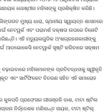
ହାୟକ ଗୋଷ୍ଠୀର ମହିଳାଙ୍କୁ ପ୍ରଶିକ୍ଷିତ କରିଛି।
 ଲିଙ୍ଗଗତ ମୁଖ୍ୟ ଧାରା, ସ୍ଥାନୀୟ ସ୍ୱାୟତ୍ତ ଶାସନରେ
 ପାଇଁ ନେଟୱର୍କ ଏବଂ ପରାମର୍ଶ ଦକ୍ଷତା ଉପରେ ତିନୋଟି
ିଛନ୍ତି। ଏହି ମଡ୍ୟୁଲଗୁଡିକ ଅଂଶଗ୍ରହଣକାରୀଙ୍କୁ
ଇଁ ଆଡଭୋକେସି ନେଟୱାର୍କ ସୃଷ୍ଟି କରିବାରେ ସକ୍ଷମ
 ବଢ଼ାଇବାରେ ମହିଳାମାନଙ୍କ ପ୍ରତିବଦ୍ଧତାକୁ ସ୍ୱୀକୃତି
୍କୃତ ଏବଂ ସାର୍ଟିଫିକେଟ ବିତରଣ ସହିତ ଏହି ସମାରୋହ
ର କୁଳପତି ପ୍ରଫେସର ଗୀତାଞ୍ଜଳି ଦାଶ, ଟାଟା ଷ୍ଟିଲ
ଳନା ନିର୍ଦ୍ଦେଶକ ମଣିକାନ୍ତ ନାୟକ, ଟାଟା ଷ୍ଟିଲ୍