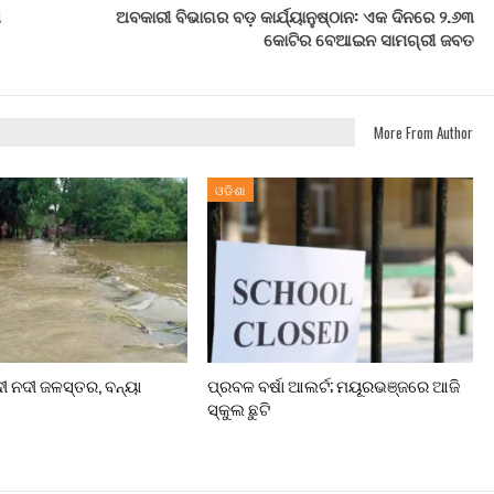
ଷ
ଅବକାରୀ ବିଭାଗର ବଡ଼ କାର୍ଯ୍ୟାନୁଷ୍ଠାନ: ଏକ ଦିନରେ ୨.୬୩
କୋଟିର ବେଆଇନ ସାମଗ୍ରୀ ଜବତ
More From Author
ଓଡିଶା
ଦୀ ନଦୀ ଜଳସ୍ତର, ବନ୍ୟା
ପ୍ରବଳ ବର୍ଷା ଆଲର୍ଟ; ମୟୂରଭଞ୍ଜରେ ଆଜି
ସ୍କୁଲ ଛୁଟି