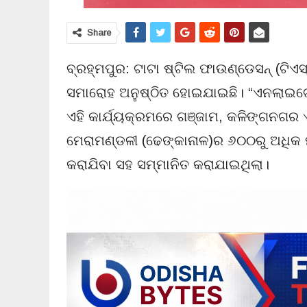
Share
ବ୍ରହ୍ମପୁର: ଟାଟା ଷ୍ଟିଲ ଫାଉଣ୍ଡେସନ୍ (ଟିଏସ୍
ସମାରୋହ ଅନୁଷ୍ଠିତ ହୋଇଯାଇଛି। “ଏନଲାଇଟେ
ଏହି କାର୍ଯ୍ୟକ୍ରମରେ ଗଞ୍ଜାମ, କଳିଙ୍ଗନଗର ଏବ
ମେରାମଣ୍ଡଳୀ (ଢେଙ୍କାନାଳ)ର ୬୦୦ରୁ ଅଧିକ 
କରାଯିବା ସହ ସମ୍ମାନିତ କରାଯାଇଥିଲା।