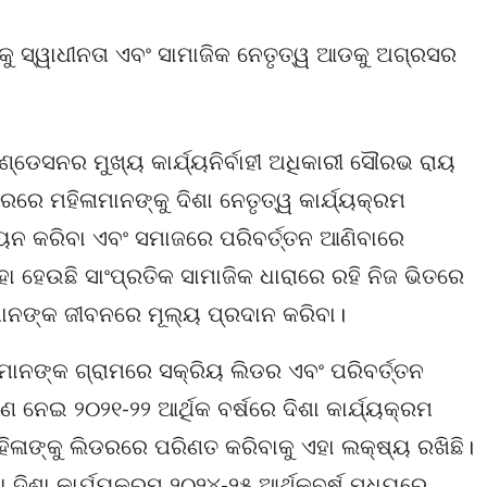
୍କୁ ସ୍ୱାଧୀନତା ଏବଂ ସାମାଜିକ ନେତୃତ୍ୱ ଆଡକୁ ଅଗ୍ରସର
ଣ୍ଡେସନର ମୁଖ୍ୟ କାର୍ଯ୍ୟନିର୍ବାହୀ ଅଧିକାରୀ ସୌରଭ ରାୟ
ରେ ମହିଳାମାନଙ୍କୁ ଦିଶା ନେତୃତ୍ୱ କାର୍ଯ୍ୟକ୍ରମ
ୟନ କରିବା ଏବଂ ସମାଜରେ ପରିବର୍ତ୍ତନ ଆଣିବାରେ
 ହେଉଛି ସାଂପ୍ରତିକ ସାମାଜିକ ଧାରାରେ ରହି ନିଜ ଭିତରେ
ୟମାନଙ୍କ ଜୀବନରେ ମୂଲ୍ୟ ପ୍ରଦାନ କରିବା।
ାନଙ୍କ ଗ୍ରାମରେ ସକ୍ରିୟ ଲିଡର ଏବଂ ପରିବର୍ତ୍ତନ
ଣ ନେଇ ୨୦୨୧-୨୨ ଆର୍ଥିକ ବର୍ଷରେ ଦିଶା କାର୍ଯ୍ୟକ୍ରମ
ଳାଙ୍କୁ ଲିଡରରେ ପରିଣତ କରିବାକୁ ଏହା ଲକ୍ଷ୍ୟ ରଖିଛି।
ିଶା କାର୍ଯ୍ୟକ୍ରମ ୨୦୨୪-୨୫ ଆର୍ଥିକବର୍ଷ ମଧ୍ୟରେ