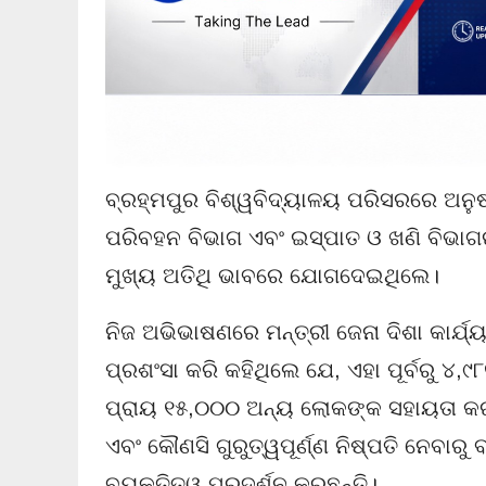
ବ୍ରହ୍ମପୁର ବିଶ୍ୱବିଦ୍ୟାଳୟ ପରିସରରେ ଅନୁ
ପରିବହନ ବିଭାଗ ଏବଂ ଇସ୍ପାତ ଓ ଖଣି ବିଭାଗର
ମୁଖ୍ୟ ଅତିଥି ଭାବରେ ଯୋଗଦେଇଥିଲେ।
ନିଜ ଅଭିଭାଷଣରେ ମନ୍ତ୍ରୀ ଜେନା ଦିଶା କାର୍
ପ୍ରଶଂସା କରି କହିଥିଲେ ଯେ, ଏହା ପୂର୍ବରୁ ୪
ପ୍ରାୟ ୧୫,୦୦୦ ଅନ୍ୟ ଲୋକଙ୍କ ସହାୟତା କରୁଛ
ଏବଂ କୌଣସି ଗୁରୁତ୍ୱପୂର୍ଣ୍ଣ ନିଷ୍ପତି ନେବାର
ବ୍ୟକ୍ତିତ୍ୱ ପ୍ରଦର୍ଶନ କରୁଛନ୍ତି।