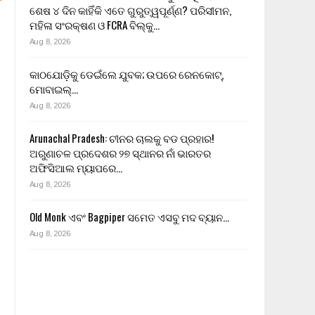
ଶେଷ ୪ ଦିନ କାହିଁକି ଏତେ ଗୁରୁତ୍ୱପୂର୍ଣ୍ଣ? ପରିସୀମନ,
ମହିଳା ସଂରକ୍ଷଣ ଓ FCRA ବିଲ୍‌କୁ…
Aug 8, 2026
କାଠଯୋଡ଼ିକୁ ଡେଇଁଲେ ଯୁବକ; ଉପରେ ରେନକୋଟ୍,
ମୋବାଇଲ୍…
Aug 8, 2026
Arunachal Pradesh: ଚୀନର ଚାଲକୁ ବଡ ପ୍ରହାର!
ଅରୁଣାଚଳ ପ୍ରଦେଶର ୨୭ ସ୍ଥାନର ନାଁ ଭାରତର
ଅଫିସିଆଲ ମ୍ୟାପରେ…
Aug 8, 2026
Old Monk ଏବଂ Bagpiper ସମେତ ଏସବୁ ମଦ ବ୍ୟାନ…
Aug 8, 2026