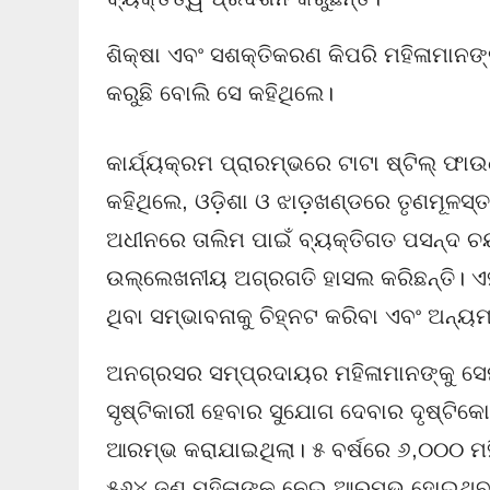
ଶିକ୍ଷା ଏବଂ ସଶକ୍ତିକରଣ କିପରି ମହିଳାମାନଙ
କରୁଛି ବୋଲି ସେ କହିଥିଲେ।
କାର୍ଯ୍ୟକ୍ରମ ପ୍ରାରମ୍ଭରେ ଟାଟା ଷ୍ଟିଲ୍ ଫାଉ
କହିଥିଲେ, ଓଡ଼ିଶା ଓ ଝାଡ଼ଖଣ୍ଡରେ ତୃଣମୂଳସ୍ତର
ଅଧୀନରେ ତାଲିମ ପାଇଁ ବ୍ୟକ୍ତିଗତ ପସନ୍ଦ ଚ
ଉଲ୍ଲେଖନୀୟ ଅଗ୍ରଗତି ହାସଲ କରିଛନ୍ତି। ଏହା
ଥିବା ସମ୍ଭାବନାକୁ ଚିହ୍ନଟ କରିବା ଏବଂ ଅନ୍
ଅନଗ୍ରସର ସମ୍ପ୍ରଦାୟର ମହିଳାମାନଙ୍କୁ ସେମ
ସୃଷ୍ଟିକାରୀ ହେବାର ସୁଯୋଗ ଦେବାର ଦୃଷ୍ଟିକୋ
ଆରମ୍ଭ କରାଯାଇଥିଲା। ୫ ବର୍ଷରେ ୬,୦୦୦ ମହି
୫୬୪ ଜଣ ମହିଳାଙ୍କୁ ନେଇ ଆରମ୍ଭ ହୋଇଥିବା ଦ