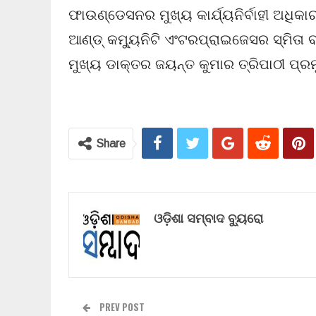
ଫାଉଣ୍ଡେସନର ମୁଖ୍ୟ କାର୍ଯ୍ୟନିର୍ବାହୀ ଅଧିକ
ଆଣ୍ଡ୍ କମ୍ୟୁନିଟି ଏଂଟରପ୍ରାଇଜେସର ସ୍ମିତା 
ମୁଖ୍ୟ ଡାକ୍ତର ଜୟନ୍ତ କୁମାର ତ୍ରିପାଠୀ ପ୍ର
Share
ଓଡ଼ିଶା ସମ୍ବାଦ ବ୍ୟୁରୋ
PREV POST