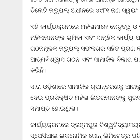
ତିନୋଟି ମଡ୍ୟୁଲ୍ ଅଧୀନରେ ୪୯୮୧ ଜଣ ସ୍ୱୟଂ ସ
ଏହି କାର୍ଯ୍ୟକ୍ରମରେ ମହିଳାମାନେ ନେତୃତ୍ୱ ଓ
ମହିଳାମାନଙ୍କ ଭୂମିକା ଏବଂ ସାମୂହିକ କାର୍ଯ୍ୟ
ଗଠନମୂଳକ ମଡ୍ୟୁଲ୍ ସଫଳତାର ସହିତ ପୂରଣ କର
ଆତ୍ମବିଶ୍ୱାସ ଗଠନ ଏବଂ ସାମାଜିକ ବିକାଶ ପା
କରିଛି।
ସାରା ଓଡ଼ିଶାରେ ସାମାଜିକ ରୂପାନ୍ତରଣକୁ ଆଗକୁ
ଦେଇ ପ୍ରଶିକ୍ଷିତ ମହିଳା ଲିଡରମାନଙ୍କୁ ପୁରସ
ସମାପ୍ତ ହୋଇଥିଲା।
କାର୍ଯ୍ୟକ୍ରମରେ ବ୍ରହ୍ମପୁର ବିଶ୍ୱବିଦ୍ୟାଳୟ
ସ୍ପେସିଆଲ ଇକନୋମିକ ଜୋନ୍ ଲିମିଟେଡ୍‌ର ପରିଚା