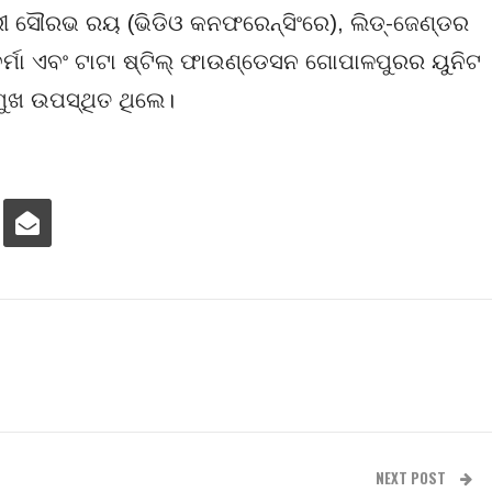
ାରୀ ସୌରଭ ରୟ (ଭିଡିଓ କନଫରେନ୍ସିଂରେ), ଲିଡ୍‌-ଜେଣ୍ଡର
ବର୍ମା ଏବଂ ଟାଟା ଷ୍ଟିଲ୍ ଫାଉଣ୍ଡେସନ ଗୋପାଳପୁରର ୟୁନିଟ
ମୁଖ ଉପସ୍ଥିତ ଥିଲେ।
NEXT POST