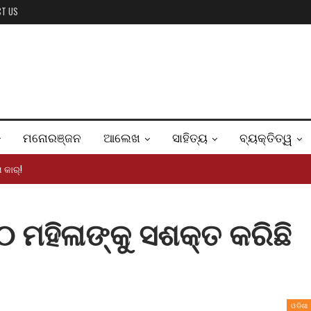
CT US
ମନୋରଞ୍ଜନ
ଆଲେଖ
ସାହିତ୍ୟ
ବ୍ୟକ୍ତିତ୍ୱ
 କାର୍!
 ମହିଳାଙ୍କୁ ସଶକ୍ତ କରିଛି
ଓଡିଶା