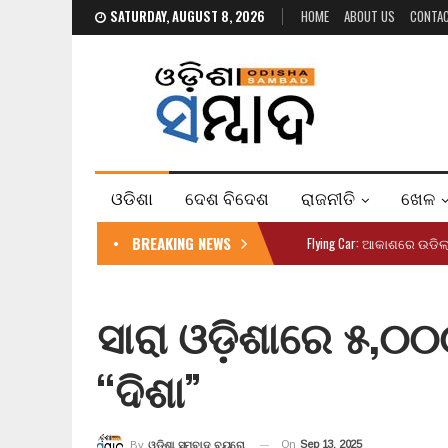
SATURDAY, AUGUST 8, 2026
HOME
ABOUT US
CONTA
ଓଡିଶା
ଦେଶ ବିଦେଶ
ରାଜନୀତି
ଖେଳ
BREAKING NEWS
Flying Car: ଆକାଶରେ ଉଡିଲା
ସାରା ଓଡ଼ିଶାରେ ୫,୦୦୦
“ଦିଶା”
On
Sep 13, 2025
By
ଓଡ଼ିଶା ସମ୍ବାଦ ବ୍ୟୁରୋ