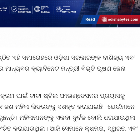
ଷ୍ଠିତ ଏହି ସମାରୋହରେ ଓଡ଼ିଶା ସରକାରଙ୍କ ବାଣିଜ୍ୟ ଏବଂ
 ମାନ୍ୟବର କ୍ୟାବିନେଟ ମନ୍ତ୍ରୀ ବିଭୂତି ଭୂଷଣ ଜେନା
ଯ୍ୟକ୍ରମ ପାଇଁ ଟାଟା ଷ୍ଟିଲ ଫାଉଣ୍ଡେସନର ପ୍ରୟାସକୁ
,୯୮୧ ଜଣ ମହିଳା ଲିଡରଙ୍କୁ ସଶକ୍ତ କରାଯାଇଛି। ଯେଉଁମାନେ
ନ୍ତି। ମହିଳାମାନଙ୍କୁ ଏକଦା ଦୁର୍ବଳ ବୋଲି ଧରାଯାଉଥିଲା
ୁ ବଂଚିତ କରାଯାଉଥିଲା। ଆଜି ସେମାନେ କ୍ଷମତା, ସ୍ଥିରତା ଏବଂ