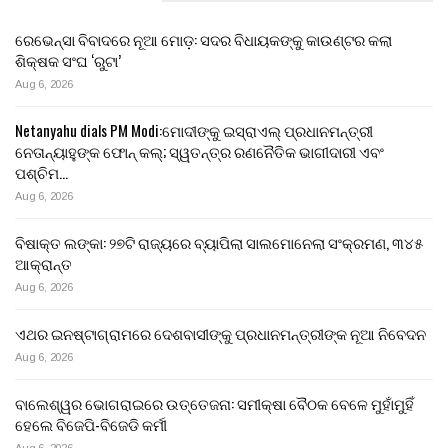
ରେଭେନ୍ସା ବିବାଦରେ ନୂଆ ମୋଡ଼: ସଦର ବିଧାୟକଙ୍କୁ କାଉଣ୍ଟର କଲା
ଶିକ୍ଷକ ସଂଘ ‘ରୁଟା’
Aug 6, 2026
Netanyahu dials PM Modi:ମୋଦୀଙ୍କୁ ଇସ୍ରାଏଲ୍ ପ୍ରଧାନମନ୍ତ୍ରୀ
ନେତାନ୍ୟାହୁଙ୍କ ଫୋନ୍ କଲ୍; ସ୍ୱତନ୍ତ୍ର ରଣନୈତିକ ଭାଗୀଦାରୀ ଏବଂ
ପଶ୍ଚିମ…
Aug 6, 2026
ବିଷାକ୍ତ ଲଙ୍କା: ୨୭ଟି ରାଜ୍ୟରେ ବ୍ୟାପିଲା ସାଲମୋନେଲା ସଂକ୍ରମଣ, ୩୪୫
ଆକ୍ରାନ୍ତ
Aug 6, 2026
ଏଥର ଇନଷ୍ଟାଗ୍ରାମରେ ଦେଶବାସୀଙ୍କୁ ପ୍ରଧାନମନ୍ତ୍ରୀଙ୍କ ନୂଆ ନିବେଦନ
Aug 6, 2026
ବାଲେଶ୍ୱର ଭୋଗରାଇରେ ଉତ୍ତେଜନା: ସମୀକ୍ଷା ବୈଠକ ବେଳେ ମୁହାଁମୁହିଁ
ହେଲେ ବିଜେପି-ବିଜେଡି କର୍ମୀ