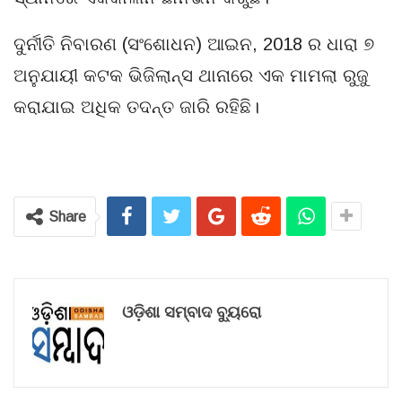
ଦୁର୍ନୀତି ନିବାରଣ (ସଂଶୋଧନ) ଆଇନ, 2018 ର ଧାରା ୭
ଅନୁଯାୟୀ କଟକ ଭିଜିଲାନ୍ସ ଥାନାରେ ଏକ ମାମଲା ରୁଜୁ
କରାଯାଇ ଅଧିକ ତଦନ୍ତ ଜାରି ରହିଛି।
Share
ଓଡ଼ିଶା ସମ୍ବାଦ ବ୍ୟୁରୋ