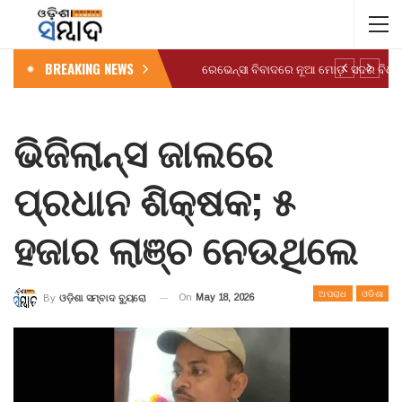
BREAKING NEWS
ଭିଜିଲାନ୍ସ ଜାଲରେ
ପ୍ରଧାନ ଶିକ୍ଷକ; ୫
ହଜାର ଲାଞ୍ଚ ନେଉଥିଲେ
ଅପରାଧ
ଓଡିଶା
On
May 18, 2026
By
ଓଡ଼ିଶା ସମ୍ବାଦ ବ୍ୟୁରୋ