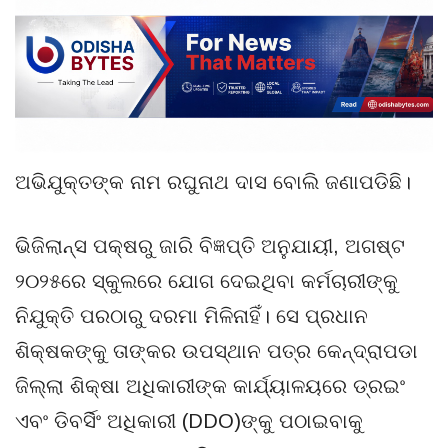
ଅଭିଯୁକ୍ତଙ୍କ ନାମ ରଘୁନାଥ ଦାସ ବୋଲି ଜଣାପଡିଛି।
ଭିଜିଲାନ୍ସ ପକ୍ଷରୁ ଜାରି ବିଜ୍ଞପ୍ତି ଅନୁଯାୟୀ, ଅଗଷ୍ଟ
୨୦୨୫ରେ ସ୍କୁଲରେ ଯୋଗ ଦେଇଥିବା କର୍ମଚାରୀଙ୍କୁ
ନିଯୁକ୍ତି ପରଠାରୁ ଦରମା ମିଳିନାହିଁ। ସେ ପ୍ରଧାନ
ଶିକ୍ଷକଙ୍କୁ ତାଙ୍କର ଉପସ୍ଥାନ ପତ୍ର କେନ୍ଦ୍ରାପଡା
ଜିଲ୍ଲା ଶିକ୍ଷା ଅଧିକାରୀଙ୍କ କାର୍ଯ୍ୟାଳୟରେ ଡ୍ରଇଂ
ଏବଂ ଡିବର୍ସିଂ ଅଧିକାରୀ (DDO)ଙ୍କୁ ପଠାଇବାକୁ