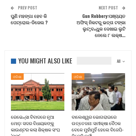
PREV POST
NEXT POST
ପୁଣି ମହଙ୍ଗା ହେବ କି
Gun Robbery:ପଞ୍ଚାୟତ
ପେଟ୍ରୋଲ-ଡିଜେଲ ?
ଅଫିସ୍‌ ନିକଟରୁ ଭତ୍ତା ଟଙ୍କା
ଲୁଟ୍;ବନ୍ଧୁକ ଦେଖାଇ ଲୁଟି
ନେଲେ ୮ ଲକ୍ଷ…
YOU MIGHT ALSO LIKE
All
ଓଡିଶା
ଓଡିଶା
ରେଭେନ୍ସା ବିବାଦରେ ନୂଆ
ବାଲେଶ୍ୱର ଭୋଗରାଇରେ
ମୋଡ଼: ସଦର ବିଧାୟକଙ୍କୁ
ଉତ୍ତେଜନା: ସମୀକ୍ଷା ବୈଠକ
କାଉଣ୍ଟର କଲା ଶିକ୍ଷକ ସଂଘ
ବେଳେ ମୁହାଁମୁହିଁ ହେଲେ ବିଜେପି-
‘ରୁଟା’
ବିଜେଡି କର୍ମୀ