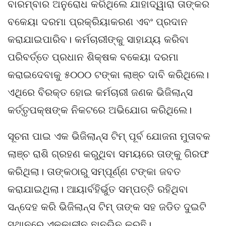
ବାରମ୍ବାର ଅନୁରୋଧ କରିଥିଲେ ଯାହାଦ୍ୱାରା ତାଙ୍କର
ବକେୟା ଦରମା ପ୍ରକ୍ରିୟାକରଣ ଏବଂ ପ୍ରଦାନ
କରାଯାଇପାରିବ। କର୍ମଚାରୀଙ୍କୁ ସାହାଯ୍ୟ କରିବା
ପରିବର୍ତ୍ତେ ପ୍ରଧାନ ଶିକ୍ଷକ ବକେୟା ଦରମା
କରାଇଦେବାକୁ ୫୦୦୦ ଟଙ୍କା ଲାଞ୍ଚ ଦାବି କରିଥିଲେ।
ଏଥିରେ ବିରକ୍ତ ହୋଇ କର୍ମଚାରୀ ଜଣକ ଭିଜିଲାନ୍ସ
କର୍ତ୍ତୃପକ୍ଷଙ୍କ ନିକଟରେ ଅଭିଯୋଗ କରିଥିଲେ।
ସୂଚନା ପାଇ ଏକ ଭିଜିଲାନ୍ସ ଟିମ୍ ପୂର୍ବ ଯୋଜନା ମୁତାବକ
ଲାଞ୍ଚ ରାଶି ଗ୍ରହଣ କରୁଥିବା ସମୟରେ ତାଙ୍କୁ ଗିରଫ
କରିଥିଲା। ତାଙ୍କଠାରୁ ସମ୍ପୂର୍ଣ୍ଣ ଟଙ୍କା ଜବତ
କରାଯାଇଥିଲା। ଆୟାର୍ବହିର୍ଭୁତ ସମ୍ପତ୍ତି ରହିଥିବା
ସନ୍ଦେହ କରି ଭିଜିଲାନ୍ସ ଟିମ୍ ତାଙ୍କ ସହ ଜଡିତ ଦୁଇଟି
ସ୍ଥାନରେ ଏକକାଳୀନ ଛାନଭିନ କରୁଛି।