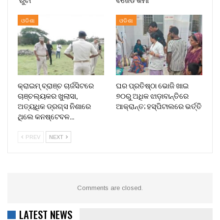
ଓଡିଶା
ଓଡିଶା
କ୍ରାଇମ୍ ବ୍ରାଞ୍ଚ ଚାର୍ଜସିଟରେ
ଘର ପ୍ରତିଷ୍ଠା ଭୋଜି ଖାଇ
ଚାଞ୍ଚଲ୍ୟକର ଖୁଲାସା,
୭୦ରୁ ଅଧିକ ଝାଡ଼ାବାନ୍ତିରେ
ଅତ୍ୟଧିକ ଡ୍ରଗ୍ସ ନିଶାରେ
ଆକ୍ରାନ୍ତ; ହସ୍ପିଟାଲରେ ଭର୍ତ୍ତି
ଥିଲେ କନଷ୍ଟେବଳ…
PREV
NEXT
Comments are closed.
LATEST NEWS