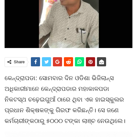
Share
କେନ୍ଦ୍ରାପଡା: ସୋମବାର ଦିନ ଓଡିଶା ଭିଜିଲାନ୍ସ
ଅଧିକାରୀମାନେ କେନ୍ଦ୍ରାପଡାର ମହାକାଳପଡା
ନିକଟସ୍ଥ ଚଢ଼େଇଗୁଆଁ ଠାରେ ଥିବା ଏକ ହାଇସ୍କୁଲର
ପ୍ରଧାନ ଶିକ୍ଷକଙ୍କୁ ଗିରଫ କରିଛନ୍ତି। ସେ ଜଣେ
କର୍ମଚାରୀଙ୍କଠାରୁ ୫୦୦୦ ଟଙ୍କା ଲାଞ୍ଚ ନେଉଥିଲେ।