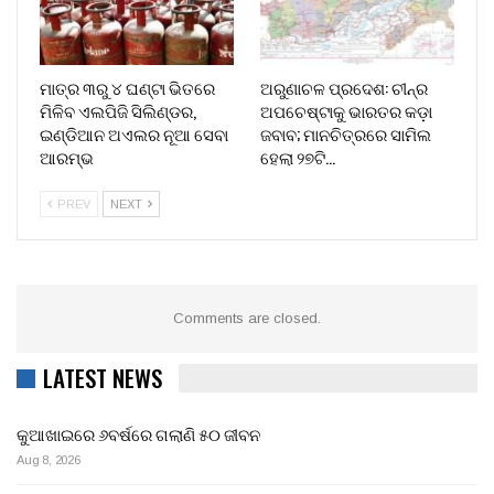
ମାତ୍ର ୩ରୁ ୪ ଘଣ୍ଟା ଭିତରେ
ଅରୁଣାଚଳ ପ୍ରଦେଶ: ଚୀନ୍‌ର
ମିଳିବ ଏଲପିଜି ସିଲିଣ୍ଡର,
ଅପଚେଷ୍ଟାକୁ ଭାରତର କଡ଼ା
ଇଣ୍ଡିଆନ ଅଏଲର ନୂଆ ସେବା
ଜବାବ; ମାନଚିତ୍ରରେ ସାମିଲ
ଆରମ୍ଭ
ହେଲା ୨୭ଟି…
PREV
NEXT
Comments are closed.
LATEST NEWS
କୁଆଖାଇରେ ୬ବର୍ଷରେ ଗଲାଣି ୫୦ ଜୀବନ
Aug 8, 2026