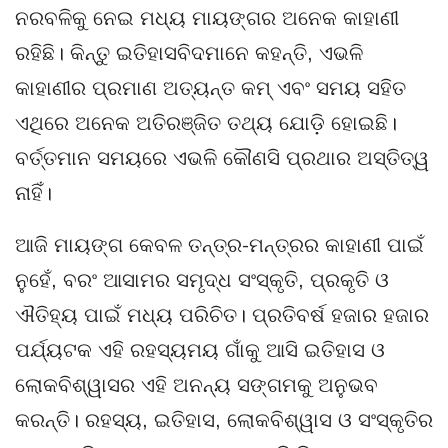
ନରବଳିକୁ ନେଇ ମଧ୍ୟ ମାୟଙ୍ଗର ଅନେକ କାହାଣୀ
ରହିଛି। କିନ୍ତୁ ଇତିହାସବିଦମାନେ କହନ୍ତି, ଏଭଳି
କାହାଣୀର ପ୍ରମାଣ ଅତ୍ୟନ୍ତ କମ୍ ଏବଂ ସମୟ ସହିତ
ଏଥିରେ ଅନେକ ଅତିରଞ୍ଜିତ ତଥ୍ୟ ଯୋଡ଼ି ହୋଇଛି।
ବର୍ତ୍ତମାନ ସମୟରେ ଏଭଳି କୌଣସି ପ୍ରଥାର ଅସ୍ତିତ୍ୱ
ନାହିଁ।
ଆଜି ମାୟଙ୍ଗ କେବଳ ତନ୍ତ୍ର-ମନ୍ତ୍ରର କାହାଣୀ ପାଇଁ
ନୁହେଁ, ବରଂ ଆସାମର ସମୃଦ୍ଧ ସଂସ୍କୃତି, ପ୍ରକୃତି ଓ
ଐତିହ୍ୟ ପାଇଁ ମଧ୍ୟ ପରିଚିତ। ପ୍ରତିବର୍ଷ ହଜାର ହଜାର
ପର୍ଯ୍ୟଟକ ଏହି ରହସ୍ୟମୟ ଗାଁକୁ ଆସି ଇତିହାସ ଓ
ଲୋକବିଶ୍ୱାସର ଏହି ଅନନ୍ୟ ସଙ୍ଗମକୁ ଅନୁଭବ
କରନ୍ତି। ରହସ୍ୟ, ଇତିହାସ, ଲୋକବିଶ୍ୱାସ ଓ ସଂସ୍କୃତିର