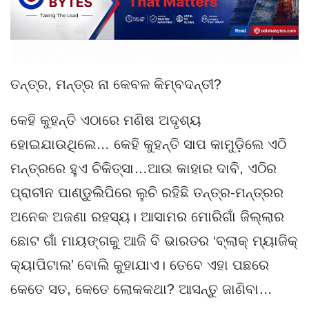
ତନ୍ତ୍ର, ମନ୍ତ୍ର ନା କେବଳ କିମ୍ବଦନ୍ତୀ?
କେହି କୁହନ୍ତି ଏଠାରେ ମଣିଷ ଅଦୃଶ୍ୟ
ହୋଇଯାଉଥିଲେ… କେହି କୁହନ୍ତି ସାପ କାମୁଡ଼ିଲେ ଏଠି
ମନ୍ତ୍ରରେ ହୁଏ ଚିକିତ୍ସା…ଆଉ କାହାର ଦାବି, ଏଠିର
ପ୍ରାଚୀନ ପାଣ୍ଡୁଲିପିରେ ଲୁଚି ରହିଛି ତନ୍ତ୍ର-ମନ୍ତ୍ରର
ଅନେକ ଅଜଣା ରହସ୍ୟ। ଆସାମର ମୋରିଗାଁ ଜିଲ୍ଲାର
ଛୋଟ ଗାଁ ମାୟଙ୍ଗକୁ ଆଜି ବି ଭାରତର ‘ବ୍ଲାକ୍ ମ୍ୟାଜିକ୍
କ୍ୟାପିଟାଲ’ ବୋଲି କୁହାଯାଏ। ତେବେ ଏହା ପଛରେ
କେତେ ସତ, କେତେ ଲୋକକଥା? ଆସନ୍ତୁ ଜାଣିବା…