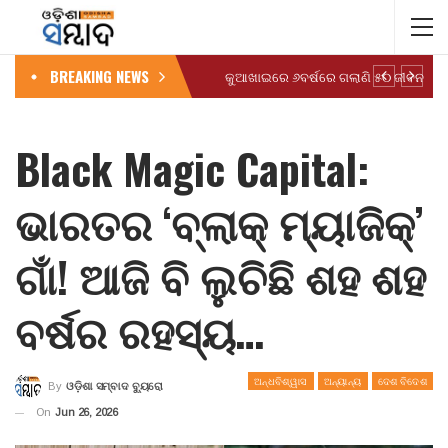
BREAKING NEWS
କୁଆଖାଇରେ ୬ବର୍ଷରେ ଗଲାଣି ୫୦ ଜୀବନ
Black Magic Capital:
ଭାରତର ‘ବ୍ଲାକ୍ ମ୍ୟାଜିକ୍’
ଗାଁ! ଆଜି ବି ଲୁଚିଛି ଶହ ଶହ
ବର୍ଷର ରହସ୍ୟ…
ଅନ୍ଧବିଶ୍ୱାସ
ଅନ୍ୟାନ୍ୟ
ଦେଶ ବିଦେଶ
By
ଓଡ଼ିଶା ସମ୍ବାଦ ବ୍ୟୁରୋ
On
Jun 26, 2026