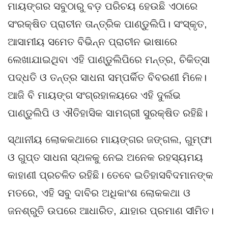
ମାୟଙ୍ଗର ସବୁଠାରୁ ବଡ଼ ପରିଚୟ ହେଉଛି ଏଠାରେ
ସଂରକ୍ଷିତ ପ୍ରାଚୀନ ତାନ୍ତ୍ରିକ ପାଣ୍ଡୁଲିପି। ସଂସ୍କୃତ,
ଆସାମୀୟ ସମେତ ବିଭିନ୍ନ ପ୍ରାଚୀନ ଭାଷାରେ
ଲେଖାଯାଇଥିବା ଏହି ପାଣ୍ଡୁଲିପିରେ ମନ୍ତ୍ର, ଚିକିତ୍ସା
ପଦ୍ଧତି ଓ ତନ୍ତ୍ର ସାଧନା ସମ୍ପର୍କିତ ବିବରଣୀ ମିଳେ।
ଆଜି ବି ମାୟଙ୍ଗ ସଂଗ୍ରହାଳୟରେ ଏହି ଦୁର୍ଲଭ
ପାଣ୍ଡୁଲିପି ଓ ଐତିହାସିକ ସାମଗ୍ରୀ ସୁରକ୍ଷିତ ରହିଛି।
ସ୍ଥାନୀୟ ଲୋକକଥାରେ ମାୟଙ୍ଗର ଜଙ୍ଗଲ, ଗୁମ୍ଫା
ଓ ଗୁପ୍ତ ସାଧନା ସ୍ଥଳକୁ ନେଇ ଅନେକ ରହସ୍ୟମୟ
କାହାଣୀ ପ୍ରଚଳିତ ରହିଛି। ତେବେ ଇତିହାସବିଦମାନଙ୍କ
ମତରେ, ଏହି ସବୁ ଦାବିର ଅଧିକାଂଶ ଲୋକକଥା ଓ
ଜନଶ୍ରୁତି ଉପରେ ଆଧାରିତ, ଯାହାର ପ୍ରମାଣ ସୀମିତ।