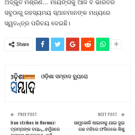
ଅଦ୍ଭୁତ ମିଶ୍ରଣ… ମାୟଙ୍ଗକୁ ଆଜି ବି ଭାରତର
ସବୁଠାରୁ ରହସ୍ୟମୟ ସ୍ଥାନମାନଙ୍କ ମଧ୍ୟରେ
ସ୍ୱତନ୍ତ୍ର ପରିଚୟ ଦେଇଛି।
Share
ଓଡ଼ିଶା ସମ୍ବାଦ ବ୍ୟୁରୋ
PREV POST
NEXT POST
Iran strikes in Hormuz:
ଜାମୁକୋଳି ଖାଇବାକୁ ଯାଇ ଦୁଇ
ଟ୍ରମ୍ପଙ୍କ ବୟାନ୍…ହର୍ମୁଜରେ
ଗଛ ମଝିରେ ଫସିଗଲେ ଶିଶୁ