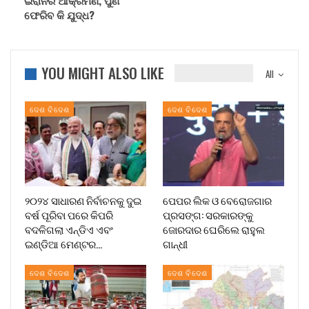
ଇରାନର ଆକ୍ରମଣ, ପୁଣି
ଫେରିବ କି ଯୁଦ୍ଧ?
YOU MIGHT ALSO LIKE
All
ଦେଶ ବିଦେଶ
ଦେଶ ବିଦେଶ
୨୦୨୪ ସାଧାରଣ ନିର୍ବାଚନକୁ ଦୁଇ
ପେପର ଲିକ ଓ ବେରୋଜଗାର
ବର୍ଷ ପୂରିବା ପରେ କିପରି
ପ୍ରସଙ୍ଗ: ସରକାରଙ୍କୁ
ବଦଳିଗଲା ଏନ୍‌ଡିଏ ଏବଂ
ଜୋରଦାର ଘେରିଲେ ରାହୁଲ
ଇଣ୍ଡିଆ ମେଣ୍ଟର…
ଗାନ୍ଧୀ
ଦେଶ ବିଦେଶ
ଦେଶ ବିଦେଶ