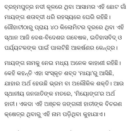
ବ୍ରହ୍ମପୁତ୍ର ନଦୀ କୂଳରେ ଥିବା ଆସାମର ଏହି ଛୋଟ ଗାଁ
ମାୟଙ୍ଗ ଶତାବ୍ଦୀ ଧରି ରହସ୍ୟରେ ଘେରି ରହିଛି।
ଗୌହାଟୀଠାରୁ ପ୍ରାୟ ୪୦ କିଲୋମିଟର ଦୂରରେ ଥିବା ଏହି
ସ୍ଥାନ ଆଜି ଦେଶ-ବିଦେଶର ଗବେଷକ, ଇତିହାସବିଦ୍ ଓ
ପର୍ଯ୍ୟଟକଙ୍କ ପାଇଁ ପାଲଟିଛି ଆକର୍ଷଣର କେନ୍ଦ୍ର।
ମାୟଙ୍ଗ ନାମକୁ ନେଇ ମଧ୍ୟ ଅନେକ କାହାଣୀ ରହିଛି।
କେହି କହନ୍ତି ଏହା ସଂସ୍କୃତ ଶବ୍ଦ ‘ମାୟା’ରୁ ଆସିଛି,
ଯାହାର ଅର୍ଥ ହେଉଛି ଭ୍ରମ ବା ଅଲୌକିକ ଶକ୍ତି। ଆଉ
ସ୍ଥାନୀୟ ଜନଜାତିଙ୍କ ମତରେ, ‘ମିୟୋଙ୍ଗ’ର ଅର୍ଥ
ହାତୀ। ଏକଦା ଏହି ଅଞ୍ଚଳ ଜଙ୍ଗଲୀ ହାତୀଙ୍କ ବିଚରଣ
କ୍ଷେତ୍ର ଥିବାରୁ ଏହି ନାମ ପଡ଼ିଥିବା କୁହାଯାଏ।