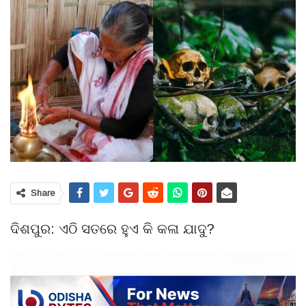
Share
ଦିଶପୁର: ଏଠି ସତରେ ହୁଏ କି କଳା ଯାଦୁ?