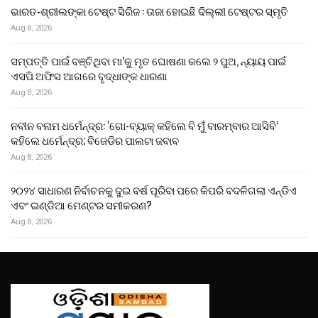
ଭାରତ-ଶ୍ରୀଲଙ୍କା ଟେଷ୍ଟ ସିରିଜ : ତାଜା ହୋଇଛି ଦିଲ୍ଲୀ ଟେଷ୍ଟର ସ୍ମୃତି
Aug 8, 2026
ସମ୍ପତ୍ତି ପାଇଁ ବଞ୍ଚିଥିବା ମା’କୁ ମୃତ ଘୋଷଣା କଲେ ୨ ପୁଅ, ନ୍ୟାୟ ପାଇଁ
ଏସପି ଅଫିସ ଆଗରେ ବୃଦ୍ଧାଙ୍କ ଧାରଣା
Aug 8, 2026
ନବୀନ ବନାମ ଧର୍ମେନ୍ଦ୍ର: ‘ଗୋ-ବ୍ୟାକ୍ କହିଲେ ବି ମୁଁ ବାରମ୍ବାର ଆସିବି’
କହିଲେ ଧର୍ମେନ୍ଦ୍ର; ବିଜେଡିର ପାଲଟା ଜବାବ
Aug 8, 2026
୨୦୨୪ ସାଧାରଣ ନିର୍ବାଚନକୁ ଦୁଇ ବର୍ଷ ପୂରିବା ପରେ କିପରି ବଦଳିଗଲା ଏନ୍‌ଡିଏ
ଏବଂ ଇଣ୍ଡିଆ ମେଣ୍ଟର ସମୀକରଣ?
Aug 8, 2026