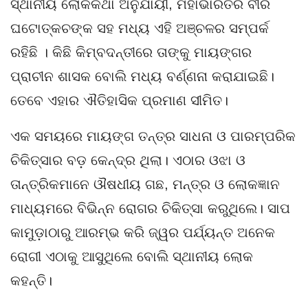
ସ୍ଥାନୀୟ ଲୋକକଥା ଅନୁଯାୟୀ, ମହାଭାରତର ବୀର
ଘଟୋତ୍କଚଙ୍କ ସହ ମଧ୍ୟ ଏହି ଅଞ୍ଚଳର ସମ୍ପର୍କ
ରହିଛି । କିଛି କିମ୍ବଦନ୍ତୀରେ ତାଙ୍କୁ ମାୟଙ୍ଗର
ପ୍ରାଚୀନ ଶାସକ ବୋଲି ମଧ୍ୟ ବର୍ଣ୍ଣନା କରାଯାଇଛି।
ତେବେ ଏହାର ଐତିହାସିକ ପ୍ରମାଣ ସୀମିତ।
ଏକ ସମୟରେ ମାୟଙ୍ଗ ତନ୍ତ୍ର ସାଧନା ଓ ପାରମ୍ପରିକ
ଚିକିତ୍ସାର ବଡ଼ କେନ୍ଦ୍ର ଥିଲା। ଏଠାର ଓଝା ଓ
ତାନ୍ତ୍ରିକମାନେ ଔଷଧୀୟ ଗଛ, ମନ୍ତ୍ର ଓ ଲୋକଜ୍ଞାନ
ମାଧ୍ୟମରେ ବିଭିନ୍ନ ରୋଗର ଚିକିତ୍ସା କରୁଥିଲେ। ସାପ
କାମୁଡ଼ାଠାରୁ ଆରମ୍ଭ କରି ଜ୍ୱର ପର୍ଯ୍ୟନ୍ତ ଅନେକ
ରୋଗୀ ଏଠାକୁ ଆସୁଥିଲେ ବୋଲି ସ୍ଥାନୀୟ ଲୋକ
କହନ୍ତି।