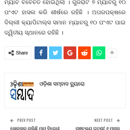
ମ୍ୟାଚ ବିବେଚିତ ହୋଇଥିଲା । ଗୁଜରାଟ ୭ ମ୍ୟାଚରୁ ୧୦
ପଂଏଟ ହାସଲ କରି ଶୀର୍ଷରେ ରହିଛି । ଅପରପକ୍ଷରେ
ଦିଲ୍ଲୀ କ୍ୟାପିଟାଲ୍ସ ସମାନ ମ୍ୟାଚରୁ ୧୦ ପଂଏଟ ପାଇ
ଦ୍ୱିତୀୟ ସ୍ଥାନରେ ରହିଛି ।
Share
ଓଡ଼ିଶା ସମ୍ବାଦ ବ୍ୟୁରୋ
PREV POST
NEXT POST
ଜୋରଦାର ଚାଲିଛି ମାଓ ବିରୋଧୀ
ଚାଞ୍ଚଲ୍ୟ ଘଟଣା! ୬ ମାସର