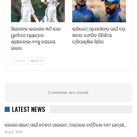
ସିରାଜଙ୍କ ଲଗାତାର ୩ଟି ଛକା:
କ୍ରିକେଟ୍ ପ୍ରେମୀଙ୍କ ପାଇଁ ବଡ଼
ୱାର୍ମଅପ ମ୍ୟାଚ୍‌ରେ
ଖବର: ଫେରିବ ଦିନିକିଆ
ଶ୍ରୀଲଙ୍କା-୧୧କୁ ହରାଇଲା
ତ୍ରିପାକ୍ଷିକ ସିରିଜ
ଭାରତ
PREV
NEXT
Comments are closed.
LATEST NEWS
ଲେଜର ଲାଇଟ୍ ପାଇଁ ହଟହଟା ପାଇଲଟ, ଅଳ୍ପକେ ବର୍ତ୍ତିଲେ ୧୫୯ ଯାତ୍ରୀ…
Aug 9, 2026