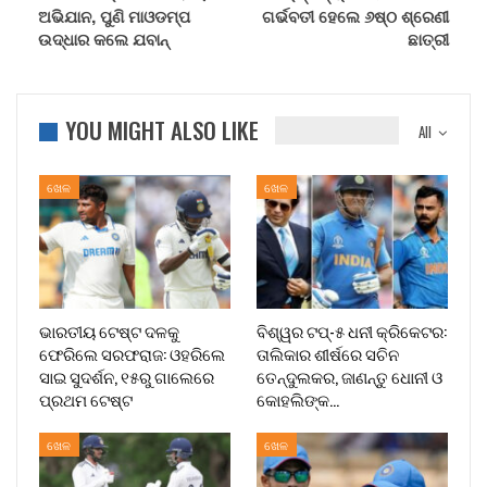
ଅଭିଯାନ, ପୁଣି ମାଓଡମ୍ପ
ଗର୍ଭବତୀ ହେଲେ ୬ଷ୍ଠ ଶ୍ରେଣୀ
ଉଦ୍ଧାର କଲେ ଯବାନ୍‌
ଛାତ୍ରୀ
YOU MIGHT ALSO LIKE
All
ଖେଳ
ଖେଳ
ଭାରତୀୟ ଟେଷ୍ଟ ଦଳକୁ
ବିଶ୍ୱର ଟପ୍-୫ ଧନୀ କ୍ରିକେଟର:
ଫେରିଲେ ସରଫରାଜ: ଓହରିଲେ
ତାଲିକାର ଶୀର୍ଷରେ ସଚିନ
ସାଇ ସୁଦର୍ଶନ, ୧୫ରୁ ଗାଲେରେ
ତେନ୍ଦୁଲକର, ଜାଣନ୍ତୁ ଧୋନୀ ଓ
ପ୍ରଥମ ଟେଷ୍ଟ
କୋହଲିଙ୍କ…
ଖେଳ
ଖେଳ