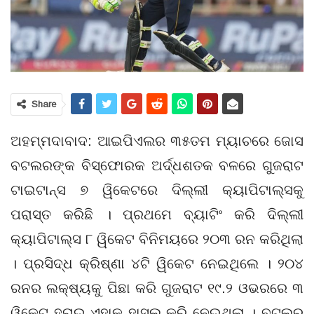
Share
ଅହମ୍ମଦାବାଦ: ଆଇପିଏଲର ୩୫ତମ ମ୍ୟାଚରେ ଜୋସ
ବଟଲରଙ୍କ ବିସ୍ଫୋରକ ଅର୍ଦ୍ଧଶତକ ବଳରେ ଗୁଜରାଟ
ଟାଇଟାନ୍ସ ୭ ୱିକେଟରେ ଦିଲ୍ଲୀ କ୍ୟାପିଟାଲ୍ସକୁ
ପରାସ୍ତ କରିଛି । ପ୍ରଥମେ ବ୍ୟାଟିଂ କରି ଦିଲ୍ଲୀ
କ୍ୟାପିଟାଲ୍ସ ୮ ୱିକେଟ ବିନିମୟରେ ୨୦୩ ରନ କରିଥିଲା
। ପ୍ରସିଦ୍ଧ କ୍ରିଷ୍ଣା ୪ଟି ୱିକେଟ ନେଇଥିଲେ । ୨୦୪
ରନର ଲକ୍ଷ୍ୟକୁ ପିଛା କରି ଗୁଜରାଟ ୧୯.୨ ଓଭରରେ ୩
ୱିକେଟ ହରାଇ ଏହାକୁ ହାସଲ କରି ନେଇଥିଲା । ବଟଲର