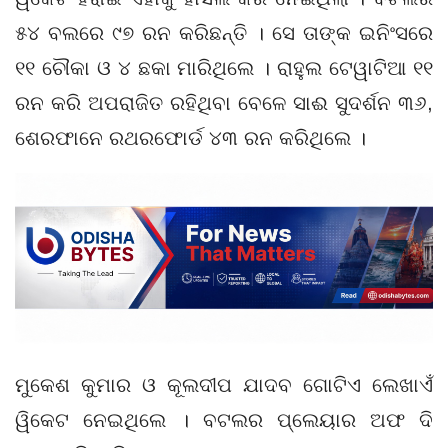
୫୪ ବଲରେ ୯୭ ରନ କରିଛନ୍ତି । ସେ ତାଙ୍କ ଇନିଂସରେ
୧୧ ଚୌକା ଓ ୪ ଛକା ମାରିଥିଲେ । ରାହୁଲ ଟେୱାଟିଆ ୧୧
ରନ କରି ଅପରାଜିତ ରହିଥିବା ବେଳେ ସାଈ ସୁଦର୍ଶନ ୩୬,
ଶେରଫାନେ ରଥରଫୋର୍ଡ ୪୩ ରନ କରିଥିଲେ ।
ମୁକେଶ କୁମାର ଓ କୂଲଦୀପ ଯାଦବ ଗୋଟିଏ ଲେଖାଏଁ
ୱିକେଟ ନେଇଥିଲେ । ବଟଲର ପ୍ଲେୟାର ଅଫ ଦି