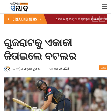
BREAKING NEWS
ଗୁଜରାଟକୁ ଏକାକୀ
ଜିତାଇଲେ ବଟଲର
ଖେଳ
On
Apr 19, 2025
By
ଓଡ଼ିଶା ସମ୍ବାଦ ବ୍ୟୁରୋ