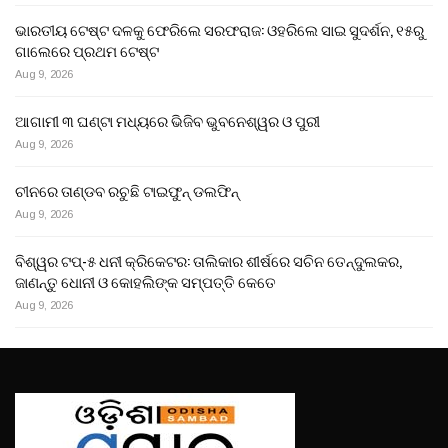
ଭାରତୀୟ ଟେଷ୍ଟ ଦଳକୁ ଫେରିଲେ ସରଫରାଜ: ଓହରିଲେ ସାଇ ସୁଦର୍ଶନ, ୧୫ରୁ
ଗାଲେରେ ପ୍ରଥମ ଟେଷ୍ଟ
Aug 9, 2026
ଆଗାମୀ ୩ ଘଣ୍ଟା ମଧ୍ୟରେ ଭିଜିବ ଭୁବନେଶ୍ୱର ଓ ପୁରୀ
Aug 9, 2026
ଚୀନରେ ତାଣ୍ଡବ ରଚୁଛି ଟାଇଫୁନ୍ ଡଲଫିନ୍
Aug 9, 2026
ବିଶ୍ୱର ଟପ୍-୫ ଧନୀ କ୍ରିକେଟର: ତାଲିକାର ଶୀର୍ଷରେ ସଚିନ ତେନ୍ଦୁଲକର,
ଜାଣନ୍ତୁ ଧୋନୀ ଓ କୋହଲିଙ୍କ ସମ୍ପତ୍ତି କେତେ
Aug 9, 2026