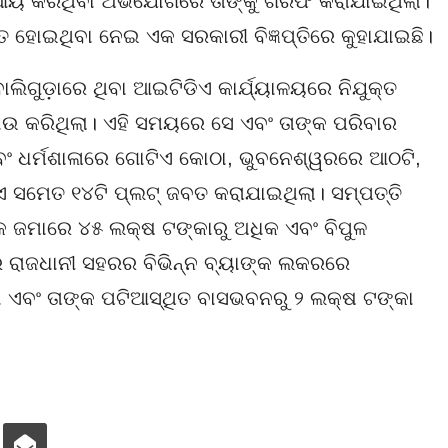
ଆୟ କରିଥିବା ଅଭିଯୋଗରେ ତାଙ୍କୁ ଗିରଫ କରାଯାଇଥିଲା।
ତ ହୋଇଥିବା ନେଇ ଏକ ସରକାରୀ ବିଜ୍ଞପ୍ତିରେ କୁହାଯାଇଛି।
ବାଲିଗୁଡ଼ାରେ ଥିବା ଆଇଟିଡିଏ କାର୍ଯ୍ୟାଳୟରେ ନିଯୁକ୍ତ
ଉ କରିଥିଲା। ଏହି ସମୟରେ ସେ ଏବଂ ତାଙ୍କ ପରିବାର
ବଂ ଧର୍ମଶାଳାରେ ଗୋଟିଏ କୋଠା, ଭୁବନେଶ୍ୱରରେ ଆଠଟି,
ଏ ସମେତ ୧୪ଟି ପ୍ଲଟ୍ ଜବତ କରାଯାଇଥିଲା। ସମ୍ପତ୍ତି
୍କ ଜମାରେ ୪୫ ଲକ୍ଷ ଟଙ୍କାରୁ ଅଧିକ ଏବଂ ବିପୁଳ
ରାଜଧାନୀ ସହରର ବିଭିନ୍ନ ବ୍ୟାଙ୍କ ଲକରରେ
ା ଏବଂ ତାଙ୍କ ପଟିଆସ୍ଥିତ ବାସଭବନରୁ ୨ ଲକ୍ଷ ଟଙ୍କା