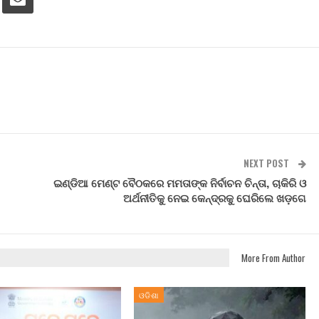
NEXT POST
ଇଣ୍ଡିଆ ମେଣ୍ଟ ବୈଠକରେ ମମତାଙ୍କ ନିର୍ବାଚନ ଚିନ୍ତା, ଚାକିରି ଓ
ଅର୍ଥନୀତିକୁ ନେଇ କେନ୍ଦ୍ରକୁ ଘେରିଲେ ଖଡ଼ଗେ
More From Author
ଓଡିଶା