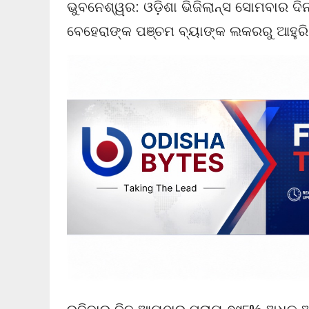
ଭୁବନେଶ୍ୱର: ଓଡ଼ିଶା ଭିଜିଲାନ୍ସ ସୋମବାର ଦିନ ସ
ବେହେରାଙ୍କ ପଞ୍ଚମ ବ୍ୟାଙ୍କ ଲକରରୁ ଆହୁରି 