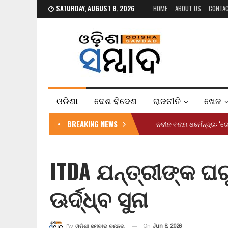
SATURDAY, AUGUST 8, 2026
HOME
ABOUT US
CONTA
ଓଡିଶା
ଦେଶ ବିଦେଶ
ରାଜନୀତି
ଖେଳ
BREAKING NEWS
ନବୀନ ବନାମ ଧର୍ମେନ୍ଦ୍ର: ‘ଗ
ITDA ଯନ୍ତ୍ରୀଙ୍କ ଘରୁ
ଊର୍ଦ୍ଧ୍ବ ସୁନା
On
Jun 8, 2026
By
ଓଡ଼ିଶା ସମ୍ବାଦ ବ୍ୟୁରୋ