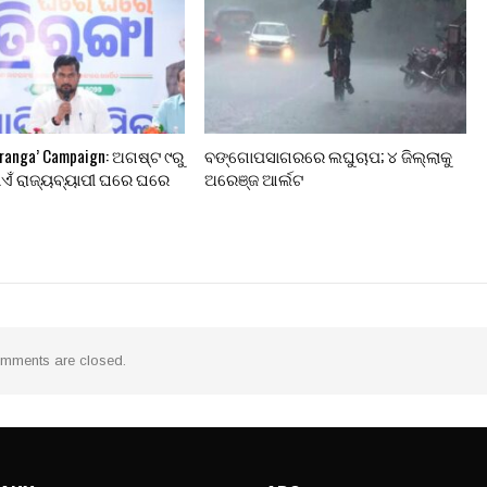
iranga’ Campaign: ଅଗଷ୍ଟ ୯ରୁ
ବଙ୍ଗୋପସାଗରରେ ଲଘୁଚାପ; ୪ ଜିଲ୍ଲାକୁ
ାଏଁ ରାଜ୍ୟବ୍ୟାପୀ ଘରେ ଘରେ
ଅରେଞ୍ଜ ଆର୍ଲଟ
mments are closed.