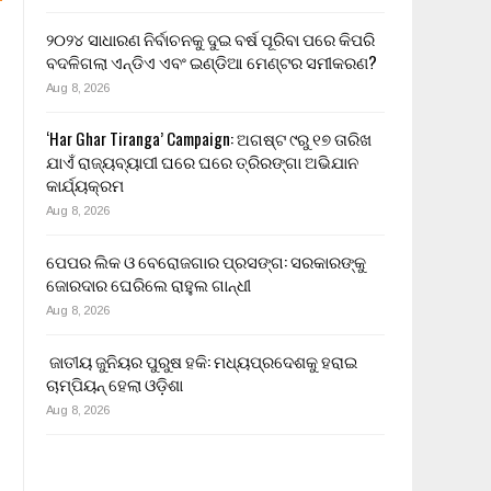
୨୦୨୪ ସାଧାରଣ ନିର୍ବାଚନକୁ ଦୁଇ ବର୍ଷ ପୂରିବା ପରେ କିପରି
ବଦଳିଗଲା ଏନ୍‌ଡିଏ ଏବଂ ଇଣ୍ଡିଆ ମେଣ୍ଟର ସମୀକରଣ?
Aug 8, 2026
‘Har Ghar Tiranga’ Campaign: ଅଗଷ୍ଟ ୯ରୁ ୧୭ ତାରିଖ
ଯାଏଁ ରାଜ୍ୟବ୍ୟାପୀ ଘରେ ଘରେ ତ୍ରିରଙ୍ଗା ଅଭିଯାନ
କାର୍ଯ୍ୟକ୍ରମ
Aug 8, 2026
ପେପର ଲିକ ଓ ବେରୋଜଗାର ପ୍ରସଙ୍ଗ: ସରକାରଙ୍କୁ
ଜୋରଦାର ଘେରିଲେ ରାହୁଲ ଗାନ୍ଧୀ
Aug 8, 2026
ଜାତୀୟ ଜୁନିୟର ପୁରୁଷ ହକି: ମଧ୍ୟପ୍ରଦେଶକୁ ହରାଇ
ଚାମ୍ପିୟନ୍ ହେଲା ଓଡ଼ିଶା
Aug 8, 2026