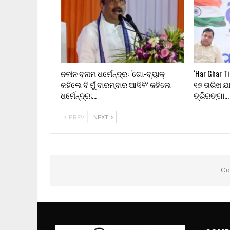
ନବୀନ ବନାମ ଧର୍ମେନ୍ଦ୍ର: ‘ଗୋ-ବ୍ୟାକ୍
‘Har Ghar T
କହିଲେ ବି ମୁଁ ବାରମ୍ବାର ଆସିବି’ କହିଲେ
୧୭ ତାରିଖ ଯ
ଧର୍ମେନ୍ଦ୍ର;…
ତ୍ରିରଙ୍ଗା…
PREV
NEXT
Co