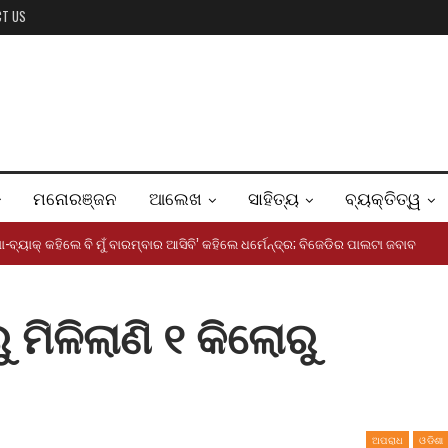
CT US
ମନୋରଞ୍ଜନ
ଆଲେଖ
ସାହିତ୍ୟ
ବ୍ୟକ୍ତିତ୍ୱ
ୋ-ବ୍ୟାକ୍ କହିଲେ ବି ମୁଁ ବାରମ୍ବାର ଆସିବି’ କହିଲେ ଧର୍ମେନ୍ଦ୍ର; ବିଜେଡିର ପାଲଟା ଜବାବ
 ମିଳିଲାଣି ୧ କିଲୋରୁ
ଅପରାଧ
ଓଡିଶା