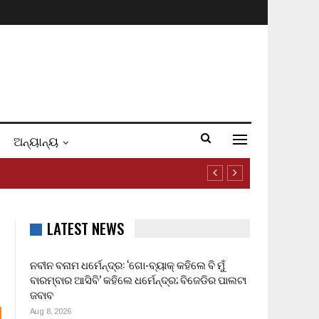
ଅନ୍ୟାନ୍ୟ
LATEST NEWS
ନବୀନ ବନାମ ଧର୍ମେନ୍ଦ୍ର: ‘ଗୋ-ବ୍ୟାକ୍ କହିଲେ ବି ମୁଁ
ବାରମ୍ବାର ଆସିବି’ କହିଲେ ଧର୍ମେନ୍ଦ୍ର; ବିଜେଡିର ପାଲଟା
ଜବାବ
Aug 8, 2026