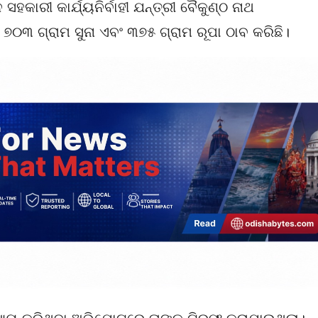
ହକାରୀ କାର୍ଯ୍ୟନିର୍ବାହୀ ଯନ୍ତ୍ରୀ ବୈକୁଣ୍ଠ ନାଥ
୭୦୩ ଗ୍ରାମ ସୁନା ଏବଂ ୩୭୫ ଗ୍ରାମ ରୂପା ଠାବ କରିଛି।