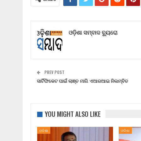
ଓଡ଼ିଶା ସମ୍ବାଦ ବ୍ୟୁରୋ
PREV POST
ସାର୍ଟିଫିକେଟ ପାଇଁ ଲାଞ୍ଚ ମାଗି ଏଆରଆଇ ନିଲମ୍ବିତ
YOU MIGHT ALSO LIKE
ଓଡିଶା
ଓଡିଶା