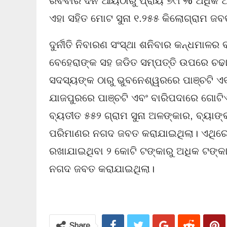
ରବିବାର ଦିନ ଆୟଠାରୁ ପ୍ରାୟ ୭୯୮% ଅଧିକ 
ଏହା ସହିତ ମୋଟ ସୁନା ୧.୨୫୫ କିଲୋଗ୍ରାମ ଜବ
ଦୁର୍ନୀତି ନିବାରଣ ସଂସ୍ଥା ଶନିବାର କନ୍ଧମାଳର 
ବେହେରାଙ୍କ ସହ ଜଡିତ ସମ୍ପତ୍ତି ଉପରେ ଚଢା
ସଦସ୍ୟଙ୍କ ଠାରୁ ଭୁବନେଶ୍ୱରରେ ପାଞ୍ଚଟି ଏ
ଯାଜପୁରରେ ପାଞ୍ଚଟି ଏବଂ ବାରିପଦାରେ ଗୋଟି
ବ୍ୟତୀତ ୫୫୨ ଗ୍ରାମ ସୁନା ଅଳଙ୍କାର, ବ୍ୟାଙ
ପରିମାଣର ନଗଦ ଜବତ କରାଯାଇଥିଲା। ଏଥିରେ 
ରଖାଯାଇଥିବା ୨ କୋଟି ଟଙ୍କାରୁ ଅଧିକ ଟଙ୍କ
ନଗଦ ଜବତ କରାଯାଇଥିଲା।
Share