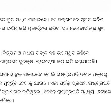
ଭରେ ବୁଡ଼ ମଧ୍ଯ ପକାଇବେ। ସେ ସଙ୍ଗମରେ ସ୍ନାନ କରିବା
 ଦର୍ଶନ କରି ପୂଜାର୍ଚ୍ଚନା କରିବା ସହ ଦେଶବାସୀଙ୍କ ସୁଖ
ଆଦିତ୍ୟନାଥ ମଧ୍ୟ ତାଙ୍କ ସହ ଉପସ୍ଥିତ ରହିବେ।
ାଗରାଜରେ ସୁରକ୍ଷା ବ୍ୟବସ୍ଥା କଡ଼ାକଡ଼ି କରାଯାଇଛି।
୍ଗମରେ ବୁଡ଼ ପକାଇବେ ବୋଲି ରାଷ୍ଟ୍ରପତି ଭବନ ପକ୍ଷରୁ
ହୂର୍ତ୍ତ ହେବାକୁ ଯାଉଛି। ଏହା ପୂର୍ବରୁ ପ୍ରଥମ ରାଷ୍ଟ୍ରପତି
ତ୍ର ସ୍ନାନ କରିଥିଲେ। ତେବେ ରାଷ୍ଟ୍ରପତି ସନ୍ଧ୍ୟା ୬ଟାର
କରିବେ।