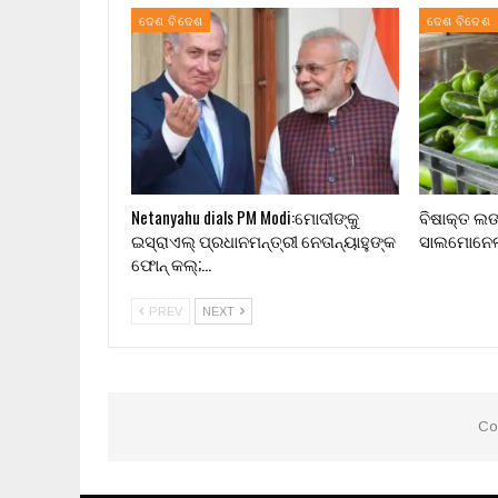
ଦେଶ ବିଦେଶ
ଦେଶ ବିଦେଶ
Netanyahu dials PM Modi:ମୋଦୀଙ୍କୁ
ବିଷାକ୍ତ ଲଙ୍
ଇସ୍ରାଏଲ୍ ପ୍ରଧାନମନ୍ତ୍ରୀ ନେତାନ୍ୟାହୁଙ୍କ
ସାଲମୋନେଲା
ଫୋନ୍ କଲ୍;…
PREV
NEXT
Co