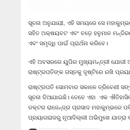
ସୂଚନା ଅନୁଯାୟୀ, ଏହି ସମୟରେ ସେ ମହାକୁମ୍
ସହିତ ଅକ୍ଷୟବଟ ଏବଂ ବଡ଼େ ହନୁମାନ ମନ୍ଦିରରେ
ଏବଂ ସମୃଦ୍ଧି ପାଇଁ ପ୍ରାର୍ଥନା କରିବେ।
ଏହି ଅବସରରେ ୟୁପିର ମୁଖ୍ୟମନ୍ତ୍ରୀ ଯୋଗୀ 
ରାଷ୍ଟ୍ରପତିଙ୍କ ଗସ୍ତକୁ ଦୃଷ୍ଟିରେ ରଖି ପ୍ରୟ
ରାଷ୍ଟ୍ରପତି ସୋମବାର ସକାଳେ ତ୍ରିବେଣୀ ସଙ
ସୂଚନା ଦିଆଯାଇଛି। ତେବେ ଏହା ଏକ ଐତିହାସିକ ମୁ
ଡକ୍ଟର ରାଜେନ୍ଦ୍ର ପ୍ରସାଦ ମହାକୁମ୍ଭରେ ପବି
ପ୍ରୟାଗରାଜରୁ ନୂଆଦିଲ୍ଲୀ ଅଭିମୁଖେ ଯାତ୍ରା 