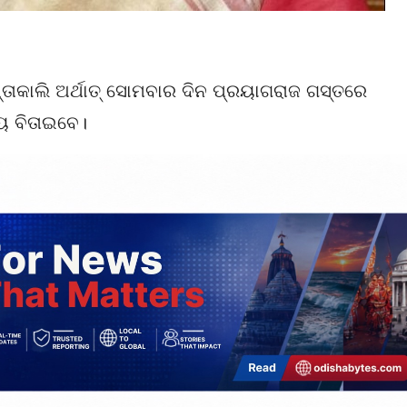
ସନ୍ତାକାଲି ଅର୍ଥାତ୍ ସୋମବାର ଦିନ ପ୍ରୟାଗରାଜ ଗସ୍ତରେ
ୟ ବିତାଇବେ।