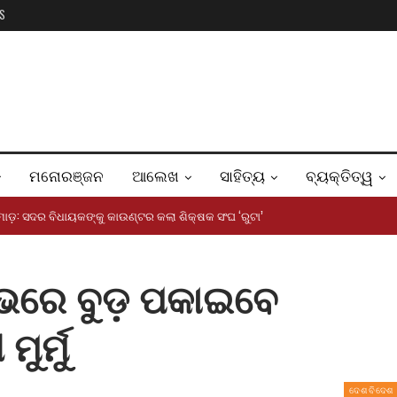
S
ମନୋରଞ୍ଜନ
ଆଲେଖ
ସାହିତ୍ୟ
ବ୍ୟକ୍ତିତ୍ୱ
ୋଡ଼: ସଦର ବିଧାୟକଙ୍କୁ କାଉଣ୍ଟର କଲା ଶିକ୍ଷକ ସଂଘ ‘ରୁଟା’
୍ଭରେ ବୁଡ଼ ପକାଇବେ
ୁର୍ମୁ
ଦେଶ ବିଦେଶ