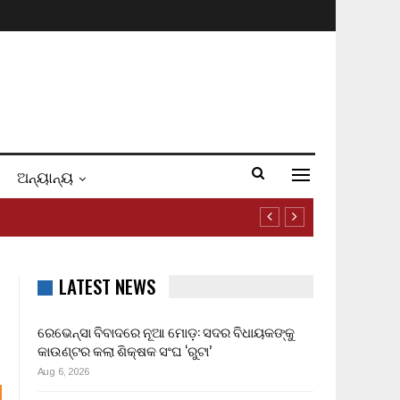
ଅନ୍ୟାନ୍ୟ
LATEST NEWS
ରେଭେନ୍ସା ବିବାଦରେ ନୂଆ ମୋଡ଼: ସଦର ବିଧାୟକଙ୍କୁ
କାଉଣ୍ଟର କଲା ଶିକ୍ଷକ ସଂଘ ‘ରୁଟା’
Aug 6, 2026