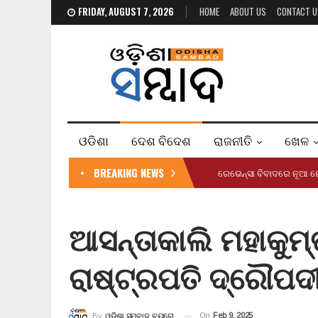
FRIDAY, AUGUST 7, 2026
HOME
ABOUT US
CONTACT U
ଓଡିଶା
ଦେଶ ବିଦେଶ
ରାଜନୀତି
ଖେଳ
BREAKING NEWS
ରେଭେନ୍ସା ବିବାଦରେ ନୂଆ ମ
ଆସନ୍ତାକାଲି ମହାକୁମ
ରାଷ୍ଟ୍ରପତି ଦ୍ରୌପଦୀ ମ
On
Feb 9, 2025
By
ଓଡ଼ିଶା ସମ୍ବାଦ ବ୍ୟୁରୋ