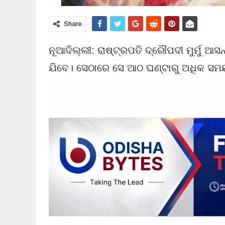
Share
ନୂଆଦିଲ୍ଲୀ: ରାଷ୍ଟ୍ରପତି ଦ୍ରୌପଦୀ ମୁର୍ମୁ ଆ
ଯିବେ। ସେଠାରେ ସେ ଆଠ ଘଣ୍ଟାରୁ ଅଧିକ ସମ