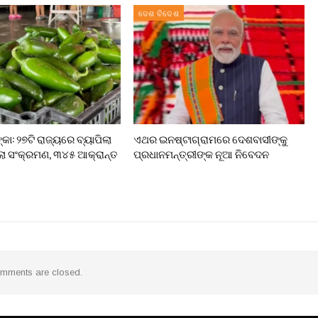
ଦେଶ ବିଦେଶ
କା: ୨୭ଟି ରାଜ୍ୟରେ ବ୍ୟାପିଲା
ଏଥର ଇନଷ୍ଟାଗ୍ରାମରେ ଦେଶବାସୀଙ୍କୁ
 ସଂକ୍ରମଣ, ୩୪୫ ଆକ୍ରାନ୍ତ
ପ୍ରଧାନମନ୍ତ୍ରୀଙ୍କ ନୂଆ ନିବେଦନ
mments are closed.