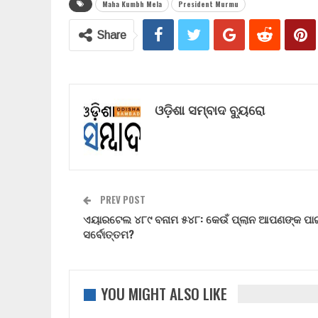
Maha Kumbh Mela
President Murmu
Share
ଓଡ଼ିଶା ସମ୍ବାଦ ବ୍ୟୁରୋ
PREV POST
ଏୟାରଟେଲ ୪୮୯ ବନାମ ୫୪୮: କେଉଁ ପ୍ଲାନ ଆପଣଙ୍କ ପାଇ
ସର୍ବୋତ୍ତମ?
YOU MIGHT ALSO LIKE