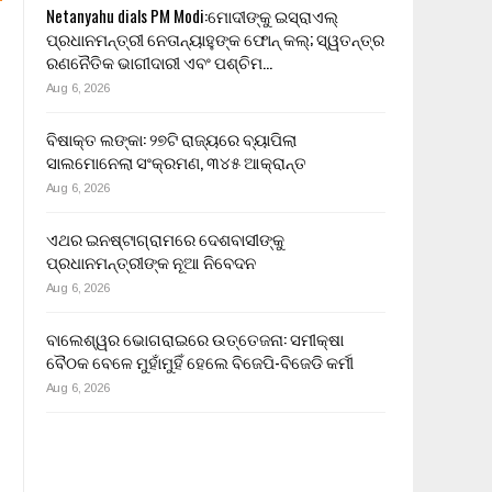
Netanyahu dials PM Modi:ମୋଦୀଙ୍କୁ ଇସ୍ରାଏଲ୍
ପ୍ରଧାନମନ୍ତ୍ରୀ ନେତାନ୍ୟାହୁଙ୍କ ଫୋନ୍ କଲ୍; ସ୍ୱତନ୍ତ୍ର
ରଣନୈତିକ ଭାଗୀଦାରୀ ଏବଂ ପଶ୍ଚିମ…
Aug 6, 2026
ବିଷାକ୍ତ ଲଙ୍କା: ୨୭ଟି ରାଜ୍ୟରେ ବ୍ୟାପିଲା
ସାଲମୋନେଲା ସଂକ୍ରମଣ, ୩୪୫ ଆକ୍ରାନ୍ତ
Aug 6, 2026
ଏଥର ଇନଷ୍ଟାଗ୍ରାମରେ ଦେଶବାସୀଙ୍କୁ
ପ୍ରଧାନମନ୍ତ୍ରୀଙ୍କ ନୂଆ ନିବେଦନ
Aug 6, 2026
ବାଲେଶ୍ୱର ଭୋଗରାଇରେ ଉତ୍ତେଜନା: ସମୀକ୍ଷା
ବୈଠକ ବେଳେ ମୁହାଁମୁହିଁ ହେଲେ ବିଜେପି-ବିଜେଡି କର୍ମୀ
Aug 6, 2026