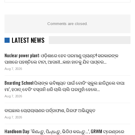
Comments are closed.
LATEST NEWS
Nuclear power plant: ଓଡ଼ିଶାରେ ହେବ ପରମାଣୁ ପ୍ଲାଣ୍ଟ! ସରକାରଙ୍କ
ପାଖରେ ପହଞ୍ଚିଲେ ଟାଟା, ଆଦାନୀ…କାହା ହାତକୁ ଯିବ ପାଓ୍ବର…
Aug 7, 2026
Boarding School:ପିଲାଙ୍କ ଭବିଷ୍ୟତ ପାଇଁ ବୋଡିଂ ସ୍କୁଲ ଛାଡିଥିଲେ ବାପା
ମା’, ହଠାତ୍ ବେଡିଂ ବସ୍ତାନି ଧରି ଚାଲି ଚାଲି ଘରମୁହାଁ ହେଲେ…
Aug 7, 2026
ବାଘଛାଲ ଚୋରାଚାଲାଣର ପର୍ଦ୍ଦାଫାଶ, ଗିରଫ ଅଭିଯୁକ୍ତ
Aug 7, 2026
Handloom Day: ‘କିଣନ୍ତୁ, ପିନ୍ଧନ୍ତୁ, ଭିଡିଓ କରନ୍ତୁ…’, GRWM ଟ୍ରେଣ୍ଡରେ