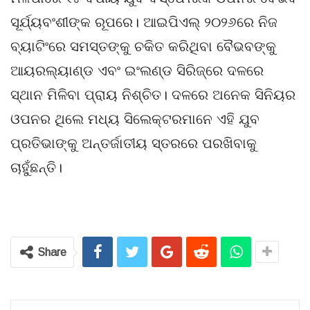
ସୂର୍ଯ୍ୟବଂଶୀଙ୍କ ରୂପରେ। ଆଇପିଏଲ୍ ୨୦୨୬ରେ ନିଜ
ବ୍ୟାଟିଂରେ ସମସ୍ତଙ୍କୁ ଚକିତ କରିଥିବା ବୈଭବଙ୍କୁ
ଆୟରଲ୍ୟାଣ୍ଡ ଏବଂ ଇଂଲଣ୍ଡ ସିରିଜ୍‌ରେ ଦଳରେ
ସ୍ଥାନ ମିଳିବା ପ୍ରାୟ ନିଶ୍ଚିତ। ଦଳରେ ଅନେକ ସିନିୟର
ଓପନର ଥିଲେ ମଧ୍ୟ ସିଲେକ୍ଟରମାନେ ଏହି ଯୁବ
ପ୍ରତିଭାଙ୍କୁ ଅନ୍ତର୍ଜାତୀୟ ସ୍ତରରେ ପରଖିବାକୁ
ଚାହୁଁଛନ୍ତି।
Share