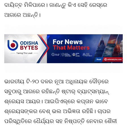
ଦାୟିତ୍ବ ମିଳିପାରେ। ଜାଣନ୍ତୁ କିଏ ସେହି ରେସ୍‌ରେ
ଆଗରେ ଅଛନ୍ତି।
ଭାରତୀୟ ଟି-୨୦ ଦଳର ନୂଆ ଅଧିନାୟକ ଦୌଡ଼ରେ
ସବୁଠାରୁ ଆଗରେ ରହିଛନ୍ତି ଷ୍ଟାର୍ ବ୍ୟାଟ୍ସମ୍ୟାନ୍
ଶ୍ରେୟସ ଆୟର। ଆଇପିଏଲ୍‌ରେ କପ୍ତାନ ଭାବେ
ଶ୍ରେୟସଙ୍କର ବେଶ୍ ଭଲ ଅଭିଜ୍ଞତା ରହିଛି। ଚାପର
ପରିସ୍ଥିତିରେ ଧୈର୍ଯ୍ୟର ସହ ନିଷ୍ପତ୍ତି ନେବାର ଶୈଳୀ