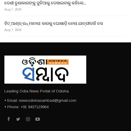
ଦେଶୀ ବୁଣାକାରଙ୍କୁ ଦୁନିଆକୁ ଦେଖାଇବାକୁ କହିଲେ…
Aug 7, 2026
ହିଟ୍ ଆଣ୍ଡ୍ ରନ୍ ମାମଲା: କାରକୁ ଘୋଷାଡ଼ି ନେଲା ଯାତ୍ରୀବାହି ବସ
Aug 7, 2026
Leading Odia News Portal of Odisha.
• Email: newsodishasambad@gmail.com
• Phone: +91 9437129964