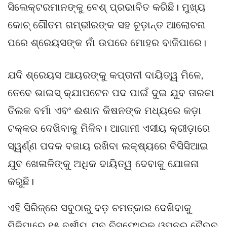
ସିଲେକ୍ଟରମାନଙ୍କୁ ବେଶ୍ ପ୍ରଭାବିତ କରିଛି। ମୁଖ୍ୟ
କୋଚ୍ ଗୌତମ ଗମ୍ଭୀରଙ୍କ ସହ ଚୂଡ଼ାନ୍ତ ଆଲୋଚନା
ପରେ ଶ୍ରେୟସଙ୍କ ନାଁ ଉପରେ ମୋହର ବାଜିପାରେ।
ଯଦି ଶ୍ରେୟସ ଆୟରଙ୍କୁ କପ୍ତାନୀ ଦାୟିତ୍ୱ ମିଳେ,
ତେବେ ଭାଇସ୍ କ୍ଯାପଟେନ ପଦ ପାଇଁ ଦୁଇ ଯୁବ ତାରକା
ତିଲକ ବର୍ମା ଏବଂ ଈଶାନ କିଷନଙ୍କ ମଧ୍ୟରେ କଡ଼ା
ଟକ୍କର ଦେଖିବାକୁ ମିଳିବ। ଆଗାମୀ ଏସୀୟ କ୍ରୀଡ଼ାରେ
ସ୍ୱର୍ଣ୍ଣ ପଦକ ବଜାୟ ରଖିବା ଲକ୍ଷ୍ୟରେ ବିସିସିଆଇ
ଯୁବ ଖେଳାଳିଙ୍କୁ ଅଧିକ ଦାୟିତ୍ୱ ଦେବାକୁ ଯୋଜନା
କରୁଛି।
ଏହି ସିରିଜ୍‌ରେ ସବୁଠାରୁ ବଡ଼ ଚମତ୍କାର ଦେଖିବାକୁ
ମିଳିପାରେ ୧୫ ବର୍ଷୀୟ ଯୁବ ବିସ୍ଫୋରକ ଓପନର ବୈଭବ