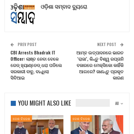
ଓଡ଼ିଶା ସମ୍ବାଦ ବ୍ୟୁରୋ
PREV POST
NEXT POST
CBI Arrests Bhadrak IT
ଆମ୍ବ ଉତ୍ପାଦନରେ ଭାରତ
Officer: ଲାଞ୍ଚ ନେବା ବେଳେ
‘ରାଜା’, କିନ୍ତୁ ବିଶ୍ୱ ରପ୍ତାନି
ରେଡ୍ ହ୍ୟାଣ୍ଡେଡ୍ ଧରା ପଡିଲେ
ବଜାରରେ ମେକ୍ସିକୋ କାହିଁକି
ସରକାରୀ ବାବୁ, ବାନ୍ଧିଲା
ଆଗରେ? ଜାଣନ୍ତୁ ପ୍ରକୃତ
ସିବିଆଇ
କାରଣ
YOU MIGHT ALSO LIKE
All
ଦେଶ ବିଦେଶ
ଦେଶ ବିଦେଶ