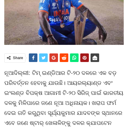
Share
ନୂଆଦିଲ୍ଲୀ: ଟିମ୍ ଇଣ୍ଡିଆର ଟି-୨୦ ଦଳରେ ଏକ ବଡ଼
ପରିବର୍ତ୍ତନ ହେବାକୁ ଯାଉଛି। ଆୟରଲ୍ୟାଣ୍ଡ ଏବଂ
ଇଂଲଣ୍ଡ ବିପକ୍ଷ ଆଗାମୀ ଟି-୨୦ ସିରିଜ୍ ପାଇଁ ଭାରତୀୟ
ଦଳକୁ ମିଳିପାରେ ଜଣେ ନୂଆ ଅଧିନାୟକ। ଖରାପ ଫର୍ମ
ଦେଇ ଗତି କରୁଥିବା ସୂର୍ଯ୍ୟକୁମାର ଯାଦବଙ୍କ ସ୍ଥାନରେ
ଏବେ ଜଣେ ଷ୍ଟାର୍ ଖେଳାଳିଙ୍କୁ ଦଳର କ୍ଯାପଟେନ