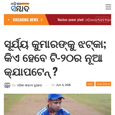
BREAKING NEWS
ସୂର୍ଯ୍ୟ କୁମାରଙ୍କୁ ଝଟ୍‌କା;
କିଏ ହେବେ ଟି-୨୦ର ନୂଆ
କ୍ଯାପଟେନ୍ ?
ଖେଳ
ଦେଶ ବିଦେଶ
On
Jun 4, 2026
By
ଓଡ଼ିଶା ସମ୍ବାଦ ବ୍ୟୁରୋ