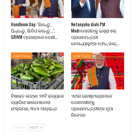
Handloom Day: ‘କିଣନ୍ତୁ,
Netanyahu dials PM
ପିନ୍ଧନ୍ତୁ, ଭିଡିଓ କରନ୍ତୁ…’,
Modi:ମୋଦୀଙ୍କୁ ଇସ୍ରାଏଲ୍
GRWM ଟ୍ରେଣ୍ଡରେ ଦେଶୀ…
ପ୍ରଧାନମନ୍ତ୍ରୀ
ନେତାନ୍ୟାହୁଙ୍କ ଫୋନ୍ କଲ୍;…
ଦେଶ ବିଦେଶ
ଦେଶ ବିଦେଶ
ବିଷାକ୍ତ ଲଙ୍କା: ୨୭ଟି ରାଜ୍ୟରେ
ଏଥର ଇନଷ୍ଟାଗ୍ରାମରେ
ବ୍ୟାପିଲା ସାଲମୋନେଲା
ଦେଶବାସୀଙ୍କୁ
ସଂକ୍ରମଣ, ୩୪୫ ଆକ୍ରାନ୍ତ
ପ୍ରଧାନମନ୍ତ୍ରୀଙ୍କ ନୂଆ
ନିବେଦନ
PREV
NEXT