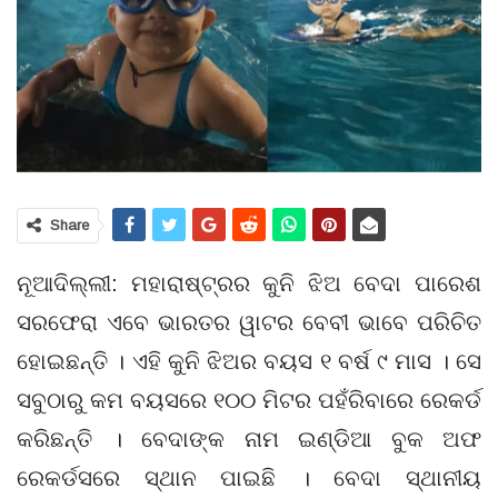
Share
ନୂଆଦିଲ୍ଲୀ: ମହାରାଷ୍ଟ୍ରର କୁନି ଝିଅ ବେଦା ପାରେଶ
ସରଫେରା ଏବେ ଭାରତର ୱାଟର ବେବୀ ଭାବେ ପରିଚିତ
ହୋଇଛନ୍ତି । ଏହି କୁନି ଝିଅର ବୟସ ୧ ବର୍ଷ ୯ ମାସ । ସେ
ସବୁଠାରୁ କମ ବୟସରେ ୧୦୦ ମିଟର ପହଁରିବାରେ ରେକର୍ଡ
କରିଛନ୍ତି । ବେଦାଙ୍କ ନାମ ଇଣ୍ଡିଆ ବୁକ ଅଫ
ରେକର୍ଡସରେ ସ୍ଥାନ ପାଇଛି । ବେଦା ସ୍ଥାନୀୟ