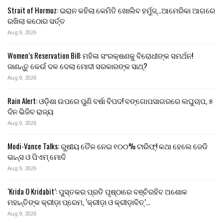
Strait of Hormuz: ଇରାନ କହିଲା କେମିତି ଖୋଲିବ ହର୍ମୁଜ୍…ଆମେରିକା ଆଗରେ
ରଖିଲା କଠୋର ସର୍ତ୍ତ
Aug 9, 2026
Women’s Reservation Bill: ମହିଳା ସଂରକ୍ଷଣକୁ ବିରୋଧୀଙ୍କ ସମର୍ଥନ!
ଜାଣନ୍ତୁ କେଉଁ ଦଳ ଦେଲା ମୋଦୀ ସରକାରଙ୍କ ସାଥ୍?
Aug 9, 2026
Rain Alert: ଓଡ଼ିଶା ଉପରେ ପୁଣି ବର୍ଷା ବିପଦ! ବଙ୍ଗୋପସାଗରରେ ଲଘୁଚାପ, ୫
ଦିନ ଭିଜିବ ରାଜ୍ୟ
Aug 9, 2026
Modi-Vance Talks: ରୁଷୀୟ ତୈଳ ନେଇ ୧୦୦% ଟାରିଫ୍! କଥା ହେଲେ ଜେଡି
ଭାନ୍ସ ଓ ପିଏମ୍ ମୋଦି
Aug 9, 2026
‘Krida O Kridabit’: ପୁସ୍ତକର ପ୍ରତି ପୃଷ୍ଠାରେ ବଞ୍ଚିରହିବ ଅଶୋକ
ମହାନ୍ତିଙ୍କ କ୍ରୀଡ଼ା ପ୍ରେମ, ‘କ୍ରୀଡ଼ା ଓ କ୍ରୀଡ଼ାବିତ୍’…
Aug 9, 2026