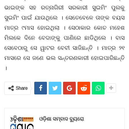
ଭାଇଙ୍କ ସହ ରତ୍ନାଗିରୀ ସରକାରୀ ସୁଇମିଂ ପୁଲକୁ
ସୁଇମିଂ ପାଇଁ ଯାଉଥିଲେ । ସେତେବେଳେ ତାଙ୍କ ବୟସ
ମାତ୍ର ୯ମାସ ହୋଇଥିଲା । ସେଠାକାର କୋଚ ମହେଶ
ମିଲକେ ଦିନେ ବେଦାଙ୍କୁ ପାଣିରେ ଛାଡିଥିଲେ । ବାସ
ସେବେଠାରୁ ସେ ୱାଟର ବେବୀ ସାଜିଛନ୍ତି । ମାତ୍ର ୨୧
ମାସରେ ସେ ଜଣେ ଭଲ ସନ୍ତରଣକାରୀ ହୋଇପାରିଛନ୍ତି
।
Share
ଓଡ଼ିଶା ସମ୍ବାଦ ବ୍ୟୁରୋ