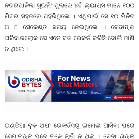
ନଗରପାଳିକା ସୁଇମିଂ ପୁଲରେ ୪ଟି ଲ୍ୟାପ୍ସ ମାନେ ୧୦୦
ମିଟର ସହଜରେ ପହଁରିଥିଲେ । ଏଥିପାଇଁ ସେ ୧୦ ମିନିଟ
ଓ ୮ ସେକେଣ୍ଡ ସମୟ ନେଇଥିଲେ । ବେଦାଙ୍କ
ପରିବାରଲୋକ ସେ ଏତେ ବଡ ରେକର୍ଡ କରିଛି ବୋଲି ଜାଣି
ନ ଥିଲେ ।
ଇଣ୍ଡିଆ ବୁକ ଅଫ ରେକର୍ଡସରୁ ଇମେଲ ଆସିବା ପରେ
ସେମାନଙ୍କ ପଦେ ତଳେ ଲାଗି ନ ଥିଲା । ବେଦା ତାଙ୍କ