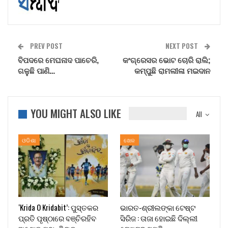
PREV POST
NEXT POST
ବିପଦରେ ମେଘନାଦ ପାଚେରି,
କଂଗ୍ରେସର ଭୋଟ ଚୋରି ରାଲି;
ଗଳୁଛି ପାଣି…
କମ୍ପୁଛି ରାମଲୀଳା ମଇଦାନ
YOU MIGHT ALSO LIKE
All
ଓଡିଶା
ଖେଳ
‘Krida O Kridabit’: ପୁସ୍ତକର
ଭାରତ-ଶ୍ରୀଲଙ୍କା ଟେଷ୍ଟ
ପ୍ରତି ପୃଷ୍ଠାରେ ବଞ୍ଚିରହିବ
ସିରିଜ : ତାଜା ହୋଇଛି ଦିଲ୍ଲୀ