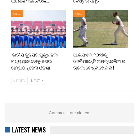
ଅଶୋକ ମହାନ୍ତିଙ୍କ…
ଟେଷ୍ଟର ସ୍ମୃତି
ଖେଳ
ଖେଳ
ଜାତୀୟ ଜୁନିୟର ପୁରୁଷ ହକି:
ଆଇପିଏଲ ୨୦୨୭ରୁ
ମଧ୍ୟପ୍ରଦେଶକୁ ହରାଇ
ଓହରିପାରନ୍ତି ଅଷ୍ଟ୍ରେଲିଆର
ଚାମ୍ପିୟନ୍ ହେଲା ଓଡ଼ିଶା
ତାରକା ଟେଷ୍ଟ ଖେଳାଳି !
PREV
NEXT
Comments are closed.
LATEST NEWS