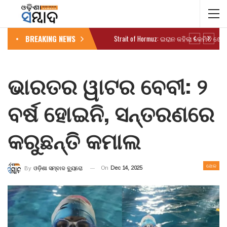
BREAKING NEWS
ଭାରତର ୱାଟର ବେବୀ: ୨
ବର୍ଷ ହୋଇନି, ସନ୍ତରଣରେ
କରୁଛନ୍ତି କମାଲ
ଖେଳ
On
Dec 14, 2025
By
ଓଡ଼ିଶା ସମ୍ବାଦ ବ୍ୟୁରୋ