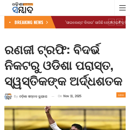
BREAKING NEWS
ରଣଜୀ ଟ୍ରଫି: ବିଦର୍ଭ
ନିକଟରୁ ଓଡିଶା ପରାସ୍ତ,
ସ୍ୱସ୍ତିକଙ୍କ ଅର୍ଦ୍ଧଶତକ
ଖେଳ
On
Nov 11, 2025
By
ଓଡ଼ିଶା ସମ୍ବାଦ ବ୍ୟୁରୋ