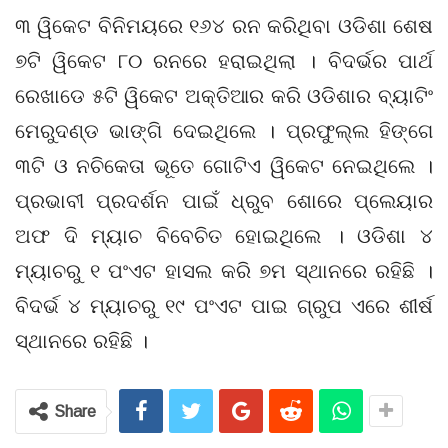
୩ ୱିକେଟ ବିନିମୟରେ ୧୬୪ ରନ କରିଥିବା ଓଡିଶା ଶେଷ
୭ଟି ୱିକେଟ ୮୦ ରନରେ ହରାଇଥିଲା । ବିଦର୍ଭର ପାର୍ଥ
ରେଖାଡେ ୫ଟି ୱିକେଟ ଅକ୍ତିଆର କରି ଓଡିଶାର ବ୍ୟାଟିଂ
ମେରୁଦଣ୍ଡ ଭାଙ୍ଗି ଦେଇଥିଲେ । ପ୍ରଫୁଲ୍ଲ ହିଙ୍ଗେ
୩ଟି ଓ ନଚିକେତା ଭୂତେ ଗୋଟିଏ ୱିକେଟ ନେଇଥିଲେ ।
ପ୍ରଭାବୀ ପ୍ରଦର୍ଶନ ପାଇଁ ଧ୍ରୁବ ଶୋରେ ପ୍ଲେୟାର
ଅଫ ଦି ମ୍ୟାଚ ବିବେଚିତ ହୋଇଥିଲେ । ଓଡିଶା ୪
ମ୍ୟାଚରୁ ୧ ପଂଏଟ ହାସଲ କରି ୭ମ ସ୍ଥାନରେ ରହିଛି ।
ବିଦର୍ଭ ୪ ମ୍ୟାଚରୁ ୧୯ ପଂଏଟ ପାଇ ଗ୍ରୁପ ଏରେ ଶୀର୍ଷ
ସ୍ଥାନରେ ରହିଛି ।
Share