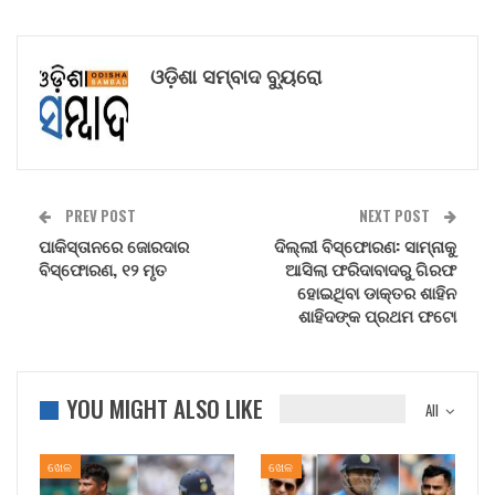
ଓଡ଼ିଶା ସମ୍ବାଦ ବ୍ୟୁରୋ
PREV POST
NEXT POST
ପାକିସ୍ତାନରେ ଜୋରଦାର
ଦିଲ୍ଲୀ ବିସ୍ଫୋରଣ: ସାମ୍ନାକୁ
ବିସ୍ଫୋରଣ, ୧୨ ମୃତ
ଆସିଲା ଫରିଦାବାଦରୁ ଗିରଫ
ହୋଇଥିବା ଡାକ୍ତର ଶାହିନ
ଶାହିଦଙ୍କ ପ୍ରଥମ ଫଟୋ
YOU MIGHT ALSO LIKE
All
ଖେଳ
ଖେଳ