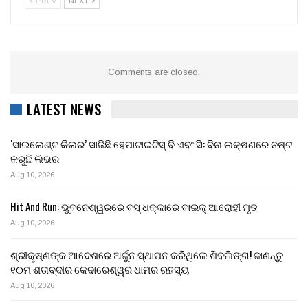
PREV
NEXT
Comments are closed.
LATEST NEWS
‘ସାଇଲେଣ୍ଟ କିଲର’ ସାଜିଛି ହେପାଟାଇଟିସ୍ ବି ଏବଂ ସି: ବିନା ଲକ୍ଷଣରେ ନଷ୍ଟ
କରୁଛି ଲିଭର
Aug 10, 2026
Hit And Run: ଭୁବନେଶ୍ୱରରେ ବସ୍ ଧକ୍କାରେ ବାଇକ୍ ଆରୋହୀ ମୃତ
Aug 10, 2026
ଶ୍ରୀକୃଷ୍ଣଙ୍କ ଆଦେଶରେ ଅର୍ଜୁନ ସ୍ଥାପନ କରିଥିଲେ ଶିବଲିଙ୍ଗ! ଜାଣନ୍ତୁ
୧୦ମ ଶତାବ୍ଦୀର କେଦାରେଶ୍ୱର ଧାମର ରହସ୍ୟ
Aug 10, 2026