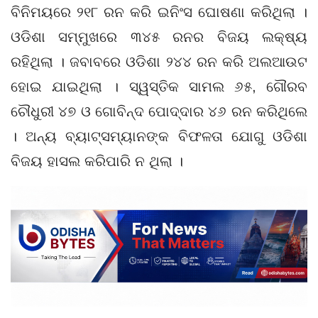
ବିନିମୟରେ ୨୧୮ ରନ କରି ଇନିଂସ ଘୋଷଣା କରିଥିଲା ।
ଓଡିଶା ସମ୍ମୁଖରେ ୩୪୫ ରନର ବିଜୟ ଲକ୍ଷ୍ୟ
ରହିଥିଲା । ଜବାବରେ ଓଡିଶା ୨୪୪ ରନ କରି ଅଲଆଉଟ
ହୋଇ ଯାଇଥିଲା । ସ୍ୱସ୍ତିକ ସାମଲ ୬୫, ଗୌରବ
ଚୌଧୁରୀ ୪୭ ଓ ଗୋବିନ୍ଦ ପୋଦ୍ଦାର ୪୬ ରନ କରିଥିଲେ
। ଅନ୍ୟ ବ୍ୟାଟ୍ସମ୍ୟାନଙ୍କ ବିଫଳତା ଯୋଗୁ ଓଡିଶା
ବିଜୟ ହାସଲ କରିପାରି ନ ଥିଲା ।