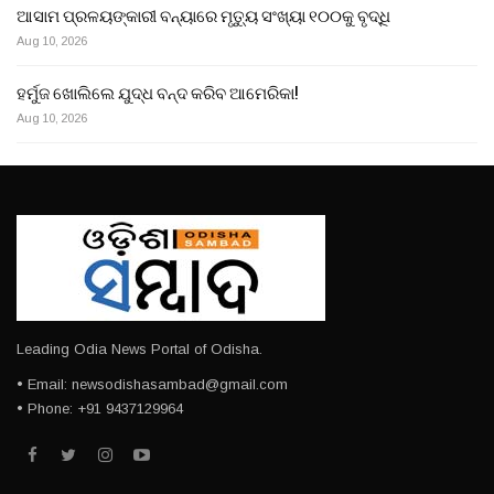
ଆସାମ ପ୍ରଳୟଙ୍କାରୀ ବନ୍ୟାରେ ମୃତ୍ୟୁ ସଂଖ୍ୟା ୧୦୦କୁ ବୃଦ୍ଧି
Aug 10, 2026
ହର୍ମୁଜ ଖୋଲିଲେ ଯୁଦ୍ଧ ବନ୍ଦ କରିବ ଆମେରିକା!
Aug 10, 2026
Leading Odia News Portal of Odisha.
• Email: newsodishasambad@gmail.com
• Phone: +91 9437129964