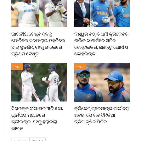
ଭାରତୀୟ ଟେଷ୍ଟ ଦଳକୁ
ବିଶ୍ୱର ଟପ୍-୫ ଧନୀ କ୍ରିକେଟର:
ଫେରିଲେ ସରଫରାଜ: ଓହରିଲେ
ତାଲିକାର ଶୀର୍ଷରେ ସଚିନ
ସାଇ ସୁଦର୍ଶନ, ୧୫ରୁ ଗାଲେରେ
ତେନ୍ଦୁଲକର, ଜାଣନ୍ତୁ ଧୋନୀ ଓ
ପ୍ରଥମ ଟେଷ୍ଟ
କୋହଲିଙ୍କ…
ଖେଳ
ଖେଳ
ସିରାଜଙ୍କ ଲଗାତାର ୩ଟି ଛକା:
କ୍ରିକେଟ୍ ପ୍ରେମୀଙ୍କ ପାଇଁ ବଡ଼
ୱାର୍ମଅପ ମ୍ୟାଚ୍‌ରେ
ଖବର: ଫେରିବ ଦିନିକିଆ
ଶ୍ରୀଲଙ୍କା-୧୧କୁ ହରାଇଲା
ତ୍ରିପାକ୍ଷିକ ସିରିଜ
ଭାରତ