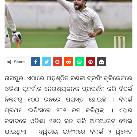
Share
ନାଗପୁର: ଏଠାରେ ଅନୁଷ୍ଠିତ ରଣଜୀ ଟ୍ରଫି କ୍ରିକେଟରେ
ଓଡିଶା ପୂନର୍ବାର ନୈରାଶ୍ୟଜନକ ପ୍ରଦର୍ଶନ କରି ବିଦର୍ଭ
ନିକଟରୁ ୧୦୦ ରନରେ ପରାସ୍ତ ହୋଇଛି । ବିଦର୍ଭ
ପ୍ରଥମ ଇନିଂସରେ ୨୮୬ ରନ କରିଥିଲା । ଏହାର
ଜବାବରେ ଓଡିଶା ୧୬୦ ରନ କରି ଅଲଆଉଟ ହୋଇ
ଯାଇଥିଲା । ଦ୍ୱିତୀୟ ଇନିଂସରେ ବିଦର୍ଭ ୨ ୱିକେଟ