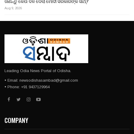
ଜାଣନ୍ତୁ କେଉଁ ଦଳ ଦେଲା ମୋଦୀ ସରକାରଙ୍କ ସାଥ୍?
Aug 9, 2026
Leading Odia News Portal of Odisha.
• Email: newsodishasambad@gmail.com
• Phone: +91 9437129964
COMPANY