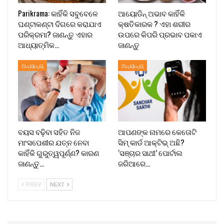
Parikrama: କାହିଁକି ସବୁବେଳେ
ଆୟୋଡିନ୍ ଅଭାବ କାହିଁକି
ଘଣ୍ଟାକଣ୍ଟା ଦିଗରେ କରାଯାଏ
କ୍ଷତିକାରକ ? ଏହା ଶରୀର
ପରିକ୍ରମା? ଜାଣନ୍ତୁ ଏହାର
ଉପରେ କିପରି ପ୍ରଭାବ ପକାଏ
ଆଧ୍ୟାତ୍ମିକ…
ଜାଣନ୍ତୁ
ଅନ୍ୟାନ୍ୟ
ଅନ୍ୟାନ୍ୟ
ବୟସ ବଢ଼ିବା ସହିତ ନିଜ
ଆପଣଙ୍କ ନାମରେ କେତୋଟି
ମାଂସପେଶୀର ଯତ୍ନ ନେବା
ସିମ୍ କାର୍ଡ ଆକ୍ଟିଭ୍ ଅଛି?
କାହିଁକି ଗୁରୁତ୍ୱପୂର୍ଣ୍ଣ? କାରଣ
‘ସଞ୍ଚାର ସାଥୀ’ ପୋର୍ଟାଲ
ଜାଣନ୍ତୁ…
ଜରିଆରେ…
PREV
NEXT