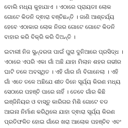
ବୋଲି ମଧ୍ୟ କୁହାଯାଏ । ଏଠାରେ ପ୍ରାୟତଃ ଲୋକ
ଗୋଟେ କିଡନି ଦ୍ଵାରା ବଞ୍ଚିଛନ୍ତି । ଜାଣି ଆଶ୍ଚର୍ଯ୍ୟ
ହେବେ ଏଠାକାର ଲୋକ ନିଜର ଗୋଟେ ଗୋଟେ କିଡନି
ବାହାର କରି ବିକ୍ରି କରି ଦିଅନ୍ତି ।
ଇଟାଲୀ ନିଜ ସୁନ୍ଦରତା ପାଇଁ ପୁରା ଦୁନିଆରେ ପ୍ରସିଦ୍ଧ ।
ଏଠାରେ ଏପରି ଏକା ଗାଁ ଅଛି ଯାହା ମିଲାନ ଶହର ଗଭୀର
ଘାଟି ତଳେ ଅବସ୍ଥିତ । ଏହି ଗାଁର ନାଁ ବିଗାନେଲା । ଏହି
ଗାଁ ଏତେ ତଳେ ଅଛିଯେ ଶୀତ ଦିନେ ସୂର୍ଯ୍ୟ କିରଣ ମଧ୍ୟ
ସେଠାରେ ପହଞ୍ଚି ପାରେ ନାହିଁ । ତେବେ ଗାଁର କିଛି
ଇଞ୍ଜିନିୟର ଓ ବାସ୍ତୁ କାରିଗର ମିଶି ଗୋଟେ ବଡ
ଆଇନା ନିର୍ମାଣ କରିଥିଲେ ଯାହା ଦ୍ଵାରା ସୂର୍ଯ୍ୟ କିରଣ
ପ୍ରତିଫଳିତ ହୋଇ ଗାଁରେ ଖରା ଆଲୋକ ପହଞ୍ଚିବ ଏବଂ