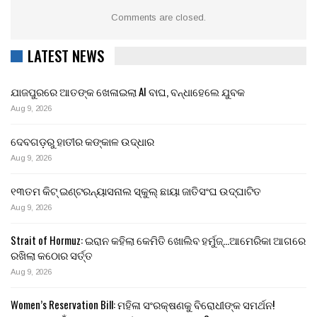
Comments are closed.
LATEST NEWS
ଯାଜପୁରରେ ଆତଙ୍କ ଖେଳାଇଲା AI ବାଘ, ବନ୍ଧାହେଲେ ଯୁବକ
Aug 9, 2026
ଦେବଗଡ଼ରୁ ହାତୀର କଙ୍କାଳ ଉଦ୍ଧାର
Aug 9, 2026
୧୩ତମ କିଟ୍ ଇଣ୍ଟରନ୍ୟାସନାଲ ସ୍କୁଲ୍ ଛାୟା ଜାତିସଂଘ ଉଦ୍‍ଘାଟିତ
Aug 9, 2026
Strait of Hormuz: ଇରାନ କହିଲା କେମିତି ଖୋଲିବ ହର୍ମୁଜ୍…ଆମେରିକା ଆଗରେ
ରଖିଲା କଠୋର ସର୍ତ୍ତ
Aug 9, 2026
Women’s Reservation Bill: ମହିଳା ସଂରକ୍ଷଣକୁ ବିରୋଧୀଙ୍କ ସମର୍ଥନ!