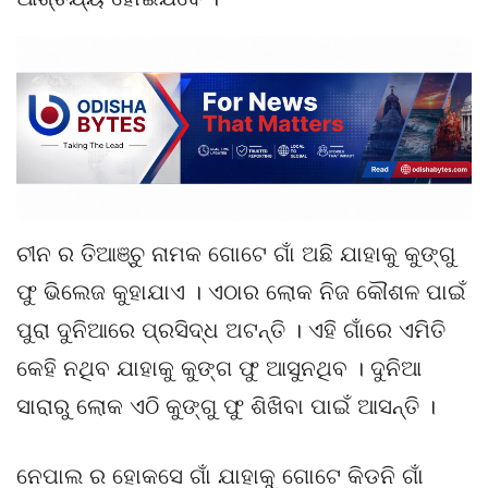
ଚୀନ ର ତିଆଞ୍ଚୁ ନାମକ ଗୋଟେ ଗାଁ ଅଛି ଯାହାକୁ କୁଙ୍ଗୁ
ଫୁ ଭିଲେଜ କୁହାଯାଏ । ଏଠାର ଲୋକ ନିଜ କୌଶଳ ପାଇଁ
ପୁରା ଦୁନିଆରେ ପ୍ରସିଦ୍ଧ ଅଟନ୍ତି । ଏହି ଗାଁରେ ଏମିତି
କେହି ନଥିବ ଯାହାକୁ କୁଙ୍ଗ ଫୁ ଆସୁନଥିବ । ଦୁନିଆ
ସାରାରୁ ଲୋକ ଏଠି କୁଙ୍ଗୁ ଫୁ ଶିଖିବା ପାଇଁ ଆସନ୍ତି ।
ନେପାଲ ର ହୋକସେ ଗାଁ ଯାହାକୁ ଗୋଟେ କିଡନି ଗାଁ