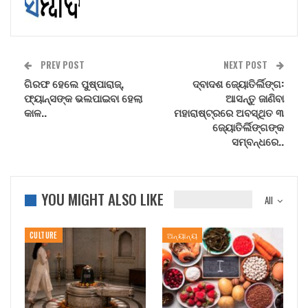
PREV POST
NEXT POST
ଗିରଫ ହେଲେ ପୁଷ୍ପାରାଜ୍,
ଦ୍ବାଦଶ ଜ୍ୟୋତିର୍ଲିଙ୍ଗ:
ଫ୍ୟାନ୍ସଙ୍କ ଭଲପାଇବା ହେଲା
ଆସନ୍ତୁ ଜାଣିବା
କାଳ..
ମହାରାଷ୍ଟ୍ରରେ ଅବସ୍ଥିତ ୩
ଜ୍ୟୋତିର୍ଲିଙ୍ଗଙ୍କ
ସମ୍ବନ୍ଧରେ..
YOU MIGHT ALSO LIKE
All
CULTURE
ଅନ୍ୟାନ୍ୟ