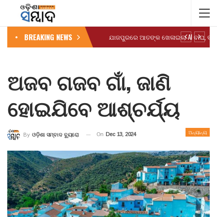
BREAKING NEWS
ଅଜବ ଗଜବ ଗାଁ, ଜାଣି
ହୋଇଯିବେ ଆଶ୍ଚର୍ଯ୍ୟ
ଅନ୍ୟାନ୍ୟ
On
Dec 13, 2024
By
ଓଡ଼ିଶା ସମ୍ବାଦ ବ୍ୟୁରୋ