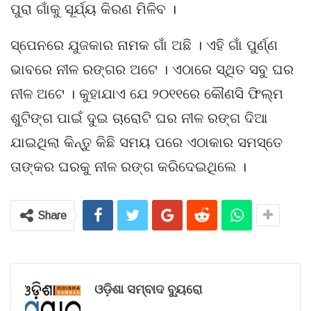
ପୁରା ଗାଁକୁ ସୂର୍ଯ୍ୟ କିରଣ ମିଳିବ ।
ସ୍ପେନରେ ଯୁଜକାର ନାମକ ଗାଁ ଅଛି । ଏହି ଗାଁ ପୁର୍ଣ୍ଣ
ଭାବରେ ନୀଳ ରଙ୍ଗର ଅଟେ । ଏଠାରେ ସ୍ଥିତ ସବୁ ଘର
ନୀଳ ଅଟେ । କୁହାଯାଏ ଯେ ୨୦୧୧ରେ କୌଣସି ଫିଲ୍ମ
ଶୁଟିଙ୍ଗ ପାଇଁ ଦୁଇ ଚାରୋଟି ଘର ନୀଳ ରଙ୍ଗ ଦିଆ
ଯାଇଥିଲା କିନ୍ତୁ କିଛି ସମୟ ପରେ ଏଠାକାର ସମସ୍ତେ
ତାଙ୍କର ଘରକୁ ନୀଳ ରଙ୍ଗ କରିଦେଇଥିଲେ ।
Share
ଓଡ଼ିଶା ସମ୍ବାଦ ବ୍ୟୁରୋ