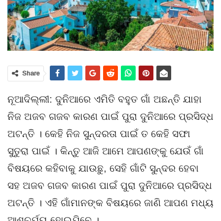
Share
ନୂଆଦିଲ୍ଲୀ: ଦୁନିଆରେ ଏମିତି ବହୁତ ଗାଁ ଅଛନ୍ତି ଯାହା
ନିଜ ଅଜବ ଗଜବ କାରଣ ପାଇଁ ପୁରା ଦୁନିଆରେ ପ୍ରସିଦ୍ଧ
ଅଟନ୍ତି । କେହି ନିଜ ସୁନ୍ଦରତା ପାଇଁ ତ କେହି ସଫା
ସୁତୁରା ପାଇଁ । କିନ୍ତୁ ଆଜି ଆମେ ଆପଣଙ୍କୁ ଯେଉଁ ଗାଁ
ବିଷୟରେ କହିବାକୁ ଯାଉଛୁ, ସେହି ଗାଁଟି ସୁନ୍ଦର ହେବା
ସହ ଅଜବ ଗଜବ କାରଣ ପାଇଁ ପୁରା ଦୁନିଆରେ ପ୍ରସିଦ୍ଧ
ଅଟନ୍ତି । ଏହି ଗାଁମାନଙ୍କ ବିଷୟରେ ଜାଣି ଆପଣ ମଧ୍ୟ
ଆଶ୍ଚର୍ଯ୍ୟ ହୋଇଯିବେ ।