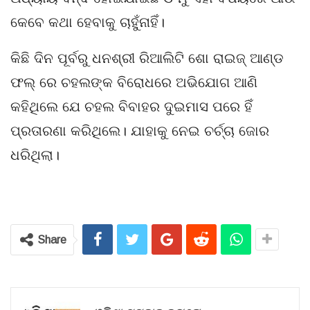
କେବେ କଥା ହେବାକୁ ଚାହୁଁନାହିଁ।
କିଛି ଦିନ ପୂର୍ବରୁ ଧନଶ୍ରୀ ରିଆଲିଟି ଶୋ ରାଇଜ୍ ଆଣ୍ଡ
ଫଲ୍ ରେ ଚହଲଙ୍କ ବିରୋଧରେ ଅଭିଯୋଗ ଆଣି
କହିଥିଲେ ଯେ ଚହଲ ବିବାହର ଦୁଇମାସ ପରେ ହିଁ
ପ୍ରତାରଣା କରିଥିଲେ। ଯାହାକୁ ନେଇ ଚର୍ଚ୍ଚା ଜୋର
ଧରିଥିଲା।
Share