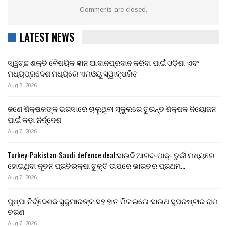
Comments are closed.
LATEST NEWS
ସ୍ୱଚ୍ଛ ଶକ୍ତି ବୈଷୟିକ ଜ୍ଞାନ ଆଦାନପ୍ରଦାନ କରିବା ପାଇଁ ଓଡ଼ିଶା ଏବଂ
ମଧ୍ୟପ୍ରଦେଶ ମଧ୍ୟରେ ଏମଓୟୁ ସ୍ୱାକ୍ଷରିତ
Aug 8, 2026
ଜଣେ ଶିକ୍ଷକଙ୍କ ଭରସାରେ ଚାଲୁଥିବା ସ୍କୁଲରେ ତୁରନ୍ତ ଶିକ୍ଷକ ନିୟୋଜନ
ପାଇଁ କଡ଼ା ନିର୍ଦ୍ଦେଶ
Aug 7, 2026
Turkey-Pakistan-Saudi defence deal:ସାଉଦି ଆରବ-ପାକ୍- ତୁର୍କୀ ମଧ୍ୟରେ
ହୋଇଥିବା ନୂତନ ପ୍ରତିରକ୍ଷା ଚୁକ୍ତି ଉପରେ ଭାରତର ପ୍ରଥମ…
Aug 7, 2026
ପୁଷ୍ପା ନିର୍ଦ୍ଦେଶକ ସୁକୁମାରଙ୍କ ସହ ହାତ ମିଳାଇଲେ ସାଉଥ ସୁପରଷ୍ଟାର ରାମ
ଚରଣ
Aug 7, 2026