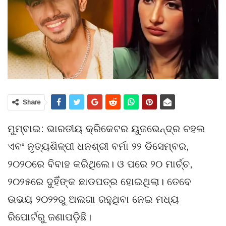
Share
ମୁମ୍ବାଇ: ଭାରତୀୟ କ୍ରିକେଟର ୟୁଜଭେନ୍ଦ୍ର ଚହଲ
ଏବଂ ନୃତ୍ୟଶିଳ୍ପୀ ଧନଶ୍ରୀ ବର୍ମା ୨୨ ଡିସେମ୍ବର,
୨୦୨୦ରେ ବିବାହ କରିଥିଲେ। ଓ ପରେ ୨୦ ମାର୍ଚ୍ଚ,
୨୦୨୫ରେ ଦୁହିଁଙ୍କ ଛାଡପତ୍ର ହୋଇଥିଲା। ତେବେ
ଉଭୟ ୨୦୨୨ରୁ ଅଲଗା ରହୁଥିବା ନେଇ ମଧ୍ୟ
ରିପୋର୍ଟରୁ ଜଣାପଡ଼ିଛି।