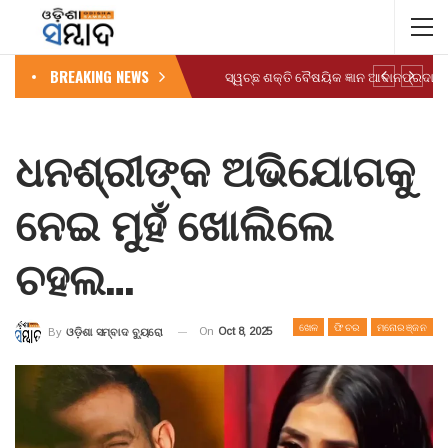
BREAKING NEWS
ଧନଶ୍ରୀଙ୍କ ଅଭିଯୋଗକୁ
ନେଇ ମୁହଁ ଖୋଲିଲେ
ଚହଲ…
ଖେଳ
ଫିଚର
ମନୋରଞ୍ଜନ
On
Oct 8, 2025
By
ଓଡ଼ିଶା ସମ୍ବାଦ ବ୍ୟୁରୋ