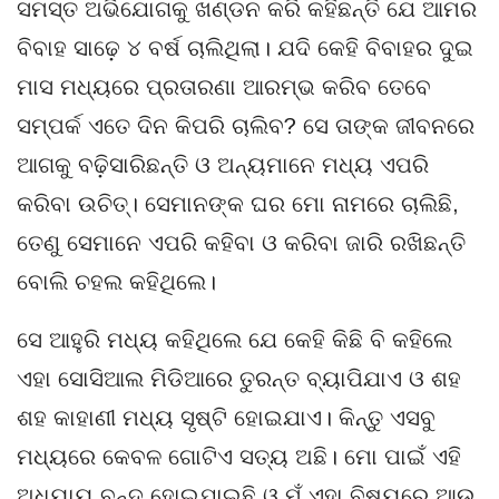
ସମସ୍ତ ଅଭିଯୋଗକୁ ଖଣ୍ଡନ କରି କହିଛନ୍ତି ଯେ ଆମର
ବିବାହ ସାଢ଼େ ୪ ବର୍ଷ ଚାଲିଥିଲା। ଯଦି କେହି ବିବାହର ଦୁଇ
ମାସ ମଧ୍ୟରେ ପ୍ରତାରଣା ଆରମ୍ଭ କରିବ ତେବେ
ସମ୍ପର୍କ ଏତେ ଦିନ କିପରି ଚାଲିବ? ସେ ତାଙ୍କ ଜୀବନରେ
ଆଗକୁ ବଢ଼ିସାରିଛନ୍ତି ଓ ଅନ୍ୟମାନେ ମଧ୍ୟ ଏପରି
କରିବା ଉଚିତ୍। ସେମାନଙ୍କ ଘର ମୋ ନାମରେ ଚାଲିଛି,
ତେଣୁ ସେମାନେ ଏପରି କହିବା ଓ କରିବା ଜାରି ରଖିଛନ୍ତି
ବୋଲି ଚହଲ କହିଥିଲେ।
ସେ ଆହୁରି ମଧ୍ୟ କହିଥିଲେ ଯେ କେହି କିଛି ବି କହିଲେ
ଏହା ସୋସିଆଲ ମିଡିଆରେ ତୁରନ୍ତ ବ୍ୟାପିଯାଏ ଓ ଶହ
ଶହ କାହାଣୀ ମଧ୍ୟ ସୃଷ୍ଟି ହୋଇଯାଏ। କିନ୍ତୁ ଏସବୁ
ମଧ୍ୟରେ କେବଳ ଗୋଟିଏ ସତ୍ୟ ଅଛି। ମୋ ପାଇଁ ଏହି
ଅଧ୍ୟାୟ ବନ୍ଦ ହୋଇଯାଇଛି ଓ ମୁଁ ଏହା ବିଷୟରେ ଆଉ