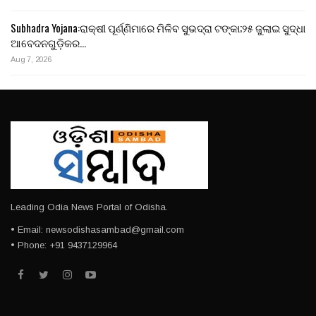
Subhadra Yojana:ରାକ୍ଷୀ ପୂର୍ଣ୍ଣିମାରେ ମିଳିବ ସୁଭଦ୍ରା ଟଙ୍କା;୨୫ ଜୁଲାଇ ସୁଦ୍ଧା
ଆବେଦନଗୁଡ଼ିକର…
Aug 7, 2026
Leading Odia News Portal of Odisha.
• Email: newsodishasambad@gmail.com
• Phone: +91 9437129964