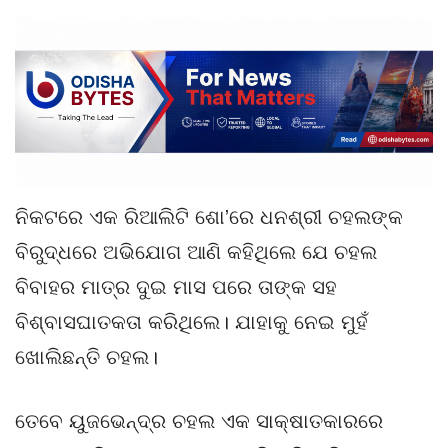
ନିକଟରେ ଏକ ରିଆଲିଟି ଶୋ’ରେ ଧନଶ୍ରୀ ଚହଲଙ୍କ
ବିରୁଦ୍ଧରେ ଅଭିଯୋଗ ଆଣି କହିଥିଲେ ଯେ ଚହଲ
ବିବାହର ମାତ୍ର ଦୁଇ ମାସ ପରେ ତାଙ୍କ ସହ
ବିଶ୍ବାସଘାତକତା କରିଥିଲେ। ଯାହାକୁ ନେଇ ମୁହଁ
ଖୋଲିଛନ୍ତି ଚହଲ।
ତେବେ ୟୁଜଭେନ୍ଦ୍ର ଚହଲ ଏକ ସାକ୍ଷାତକାରରେ