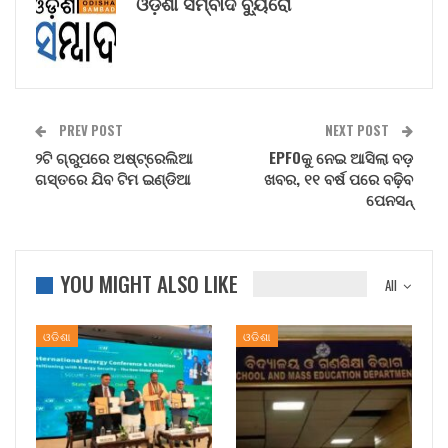
ଓଡ଼ିଶା ସମ୍ବାଦ ବ୍ୟୁରୋ
PREV POST
NEXT POST
୨ଟି ଗ୍ରୁପରେ ଅଷ୍ଟ୍ରେଲିଆ
EPFOକୁ ନେଇ ଆସିଲା ବଡ଼
ଗସ୍ତରେ ଯିବ ଟିମ ଇଣ୍ଡିଆ
ଖବର, ୧୧ ବର୍ଷ ପରେ ବଢ଼ିବ
ପେନସନ୍
YOU MIGHT ALSO LIKE
All
ଓଡିଶା
ଓଡିଶା