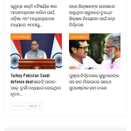
ସ୍ୱଚ୍ଛ ଶକ୍ତି ବୈଷୟିକ ଜ୍ଞାନ
ଜଣେ ଶିକ୍ଷକଙ୍କ ଭରସାରେ
ଆଦାନପ୍ରଦାନ କରିବା ପାଇଁ
ଚାଲୁଥିବା ସ୍କୁଲରେ ତୁରନ୍ତ
ଓଡ଼ିଶା ଏବଂ ମଧ୍ୟପ୍ରଦେଶ
ଶିକ୍ଷକ ନିୟୋଜନ ପାଇଁ କଡ଼ା
ମଧ୍ୟରେ ଏମଓୟୁ…
ନିର୍ଦ୍ଦେଶ
ଦେଶ ବିଦେଶ
ମନୋରଞ୍ଜନ
Turkey-Pakistan-Saudi
ପୁଷ୍ପା ନିର୍ଦ୍ଦେଶକ ସୁକୁମାରଙ୍କ
defence deal:ସାଉଦି ଆରବ-
ସହ ହାତ ମିଳାଇଲେ ସାଉଥ
ପାକ୍- ତୁର୍କୀ ମଧ୍ୟରେ ହୋଇଥିବା
ସୁପରଷ୍ଟାର ରାମ ଚରଣ
ନୂତନ…
PREV
NEXT