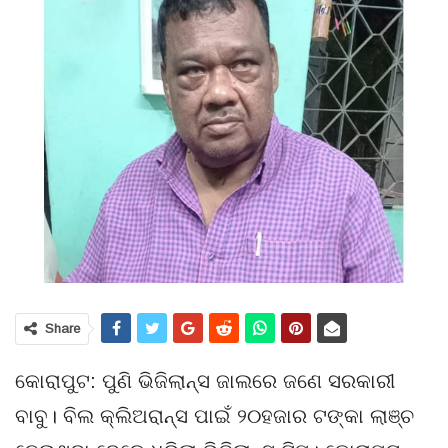
Share
କୋରାପୁଟ: ପୁଣି ଭିଜିଲାନ୍ସ ଜାଲରେ ଜଣେ ସରକାରୀ
ବାବୁ। ବିଲ କ୍ଲିଅରାନ୍ସ ପାଇଁ ୨୦ହଜାର ଟଙ୍କା ଲାଞ୍ଚ