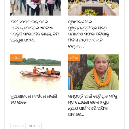
‘ନିଟ୍’ ପେପର ଲିକ୍ ପରେ
ନୂଆଦିଲ୍ଲୀରେ
ଆକ୍ସନ୍‌ ମୋଡ୍‌ରେ ଏନଟିଏ:
ମୁଖ୍ୟମନ୍ତ୍ରୀଙ୍କ ଶିଳ୍ପ
ବଦଳୁଛି ସାଂଗଠନିକ ଢାଞ୍ଚା, ତିନି
ସମାବେଶ ସଫଳ: ଓଡ଼ିଶାକୁ
ପ୍ରମୁଖ ପଦବୀ…
ମିଳିଲା ୬୬,୩୯୨ କୋଟି
ଟଙ୍କାର…
ଓଡିଶା
ଓଡିଶା
କୁଆଖାଇରେ ୬ବର୍ଷରେ ଗଲାଣି
ସମ୍ପତ୍ତି ପାଇଁ ବଞ୍ଚିଥିବା ମା’କୁ
୫୦ ଜୀବନ
ମୃତ ଘୋଷଣା କଲେ ୨ ପୁଅ,
ନ୍ୟାୟ ପାଇଁ ଏସପି ଅଫିସ
ଆଗରେ…
PREV
NEXT