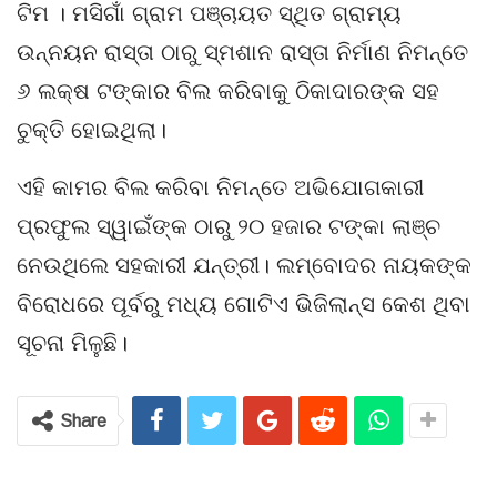
ଟିମ । ମସିଗାଁ ଗ୍ରାମ ପଞ୍ଚାୟତ ସ୍ଥିତ ଗ୍ରାମ୍ୟ
ଉନ୍ନୟନ ରାସ୍ତା ଠାରୁ ସ୍ମଶାନ ରାସ୍ତା ନିର୍ମାଣ ନିମନ୍ତେ
୬ ଲକ୍ଷ ଟଙ୍କାର ବିଲ କରିବାକୁ ଠିକାଦାରଙ୍କ ସହ
ଚୁକ୍ତି ହୋଇଥିଲା।
ଏହି କାମର ବିଲ କରିବା ନିମନ୍ତେ ଅଭିଯୋଗକାରୀ
ପ୍ରଫୁଲ ସ୍ୱାଇଁଙ୍କ ଠାରୁ ୨୦ ହଜାର ଟଙ୍କା ଲାଞ୍ଚ
ନେଉଥିଲେ ସହକାରୀ ଯନ୍ତ୍ରୀ। ଲମ୍ବୋଦର ନାୟକଙ୍କ
ବିରୋଧରେ ପୂର୍ବରୁ ମଧ୍ୟ ଗୋଟିଏ ଭିଜିଲାନ୍ସ କେଶ ଥିବା
ସୂଚନା ମିଳୁଛି।
Share