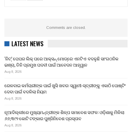
Comments are closed.
LATEST NEWS
‘ନିଟ୍’ ପେପର ଲିକ୍ ପରେ ଆକ୍ସନ୍‌ ମୋଡ୍‌ରେ ଏନଟିଏ: ବଦଳୁଛି ସାଂଗଠନିକ
ଢାଞ୍ଚା, ତିନି ପ୍ରମୁଖ ପଦବୀ ପାଇଁ ଆବେଦନ ଆହ୍ୱାନ
Aug 8, 2026
ରେଳବାଇ କର୍ମଚାରୀଙ୍କ ପାଇଁ ଖୁସି ଖବର: ସ୍ୱାମୀ-ସ୍ତ୍ରୀଙ୍କୁ ଏକାଠି ପୋଷ୍ଟିଂ
ଦେବା ପାଇଁ ବଦଳିଲା ନିୟମ
Aug 8, 2026
ନୂଆଦିଲ୍ଲୀରେ ମୁଖ୍ୟମନ୍ତ୍ରୀଙ୍କ ଶିଳ୍ପ ସମାବେଶ ସଫଳ: ଓଡ଼ିଶାକୁ ମିଳିଲା
୬୬,୩୯୨ କୋଟି ଟଙ୍କାର ପୁଞ୍ଜିନିବେଶ ପ୍ରସ୍ତାବ
Aug 8, 2026