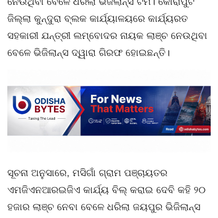
ନେଉଥିବା ବେଳେ ଧରିଲା ଭିଜିଲାନ୍ସ ଟିମ। କୋରାପୁଟ
ଜିଲ୍ଲା କୁନ୍ଦୁରା ବ୍ଲକ କାର୍ଯ୍ୟାଳୟରେ କାର୍ଯ୍ୟରତ
ସହକାରୀ ଯନ୍ତ୍ରୀ ଲମ୍ବୋଦର ନାୟକ ଲାଞ୍ଚ ନେଉଥିବା
ବେଳେ ଭିଜିଲାନ୍ସ ଦ୍ୱାରା ଗିରଫ ହୋଇଛନ୍ତି।
ସୂଚନା ଅନୁସାରେ, ମସିଗାଁ ଗ୍ରାମ ପଞ୍ଚାୟତର
ଏମଜିଏନଆରଇଜିଏ କାର୍ଯ୍ୟ ବିଲ୍ କରାଇ ଦେବି କହି ୨୦
ହଜାର ଲାଞ୍ଚ ନେବା ବେଳେ ଧରିଲା ଜୟପୁର ଭିଜିଲାନ୍ସ