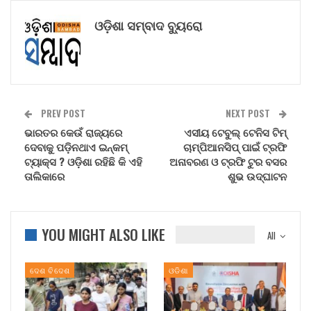
ଓଡ଼ିଶା ସମ୍ବାଦ ବ୍ୟୁରୋ
PREV POST
NEXT POST
ଭାରତର କେଉଁ ରାଜ୍ୟରେ
ଏସୀୟ ଟେବୁଲ୍ ଟେନିସ ଟିମ୍
ଦେବାକୁ ପଡ଼ିନଥାଏ ଇନ୍‌କମ୍
ଚାମ୍ପିଆନସିପ୍ ପାଇଁ ଟ୍ରଫି
ଟ୍ୟାକ୍ସ ? ଓଡ଼ିଶା ରହିଛି କି ଏହି
ଅନାବରଣ ଓ ଟ୍ରଫି ଟୁର ବସର
ତାଲିକାରେ
ଶୁଭ ଉଦ୍ଘାଟନ
YOU MIGHT ALSO LIKE
All
ଦେଶ ବିଦେଶ
ଓଡିଶା