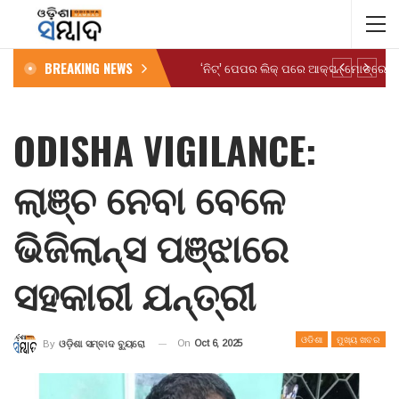
BREAKING NEWS
ODISHA VIGILANCE:
ଲାଞ୍ଚ ନେବା ବେଳେ
ଭିଜିଲାନ୍ସ ପଞ୍ଝାରେ
ସହକାରୀ ଯନ୍ତ୍ରୀ
ଓଡିଶା
ମୁଖ୍ୟ ଖବର
On
Oct 6, 2025
By
ଓଡ଼ିଶା ସମ୍ବାଦ ବ୍ୟୁରୋ