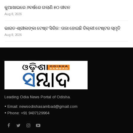
କୁଆଖାଇରେ ୬ବର୍ଷରେ ଗଲାଣି ୫୦ ଜୀବନ
Aug 8, 2026
ଭାରତ-ଶ୍ରୀଲଙ୍କା ଟେଷ୍ଟ ସିରିଜ : ତାଜା ହୋଇଛି ଦିଲ୍ଲୀ ଟେଷ୍ଟର ସ୍ମୃତି
Aug 8, 2026
Leading Odia News Portal of Odisha.
• Email: newsodishasambad@gmail.com
• Phone: +91 9437129964