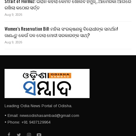
Strait of Hormuz: ଇରାନ କହିଲା କେମିତି ଖୋଲିବ ହର୍ମୁଜ୍…ଆମେରିକା ଆଗରେ
ରଖିଲା କଠୋର ସର୍ତ୍ତ
Aug 9, 2026
Women’s Reservation Bill: ମହିଳା ସଂରକ୍ଷଣକୁ ବିରୋଧୀଙ୍କ ସମର୍ଥନ!
ଜାଣନ୍ତୁ କେଉଁ ଦଳ ଦେଲା ମୋଦୀ ସରକାରଙ୍କ ସାଥ୍?
Aug 9, 2026
Leading Odia News Portal of Odisha.
• Email: newsodishasambad@gmail.com
• Phone: +91 9437129964