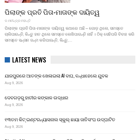
ପିଲାଙ୍କ ପ୍ରତି ପିତା-ମାତାଙ୍କ ଦାୟିତ୍ୱ
ଡ.ମନୀନ୍ଦ୍ର ମହାନ୍ତି
ପିଲାଙ୍କ ପ୍ରତି ପିତା-ମାତାଙ୍କ ଦାୟିତ୍ୱ କଥାରେ ଅଛି – ଗୋଡ଼ ଥିଲେ, ସମସ୍ତେ
ଚାଲିପାରନ୍ତି, କିନ୍ତୁ ହାତ ଥିଲେ ସମସ୍ତେ ଲେଖିପାରନ୍ତି ନାହିଁ । ଠିକ୍ ସେହିପରି ବିବାହ କରି
ସମସ୍ତେ ସନ୍ତାନ ଜନ୍ମ କରିପାରନ୍ତି, କିନ୍ତୁ,…
LATEST NEWS
ଯାଜପୁରରେ ଆତଙ୍କ ଖେଳାଇଲା AI ବାଘ, ବନ୍ଧାହେଲେ ଯୁବକ
Aug 9, 2026
ଦେବଗଡ଼ରୁ ହାତୀର କଙ୍କାଳ ଉଦ୍ଧାର
Aug 9, 2026
୧୩ତମ କିଟ୍ ଇଣ୍ଟରନ୍ୟାସନାଲ ସ୍କୁଲ୍ ଛାୟା ଜାତିସଂଘ ଉଦ୍‍ଘାଟିତ
Aug 9, 2026