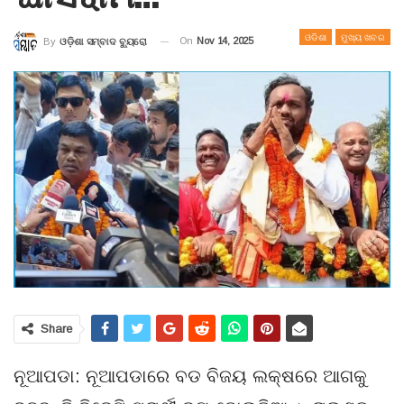
ଓଡିଶା
ମୁଖ୍ୟ ଖବର
On
Nov 14, 2025
By
ଓଡ଼ିଶା ସମ୍ବାଦ ବ୍ୟୁରୋ
Share
ନୂଆପଡା: ନୂଆପଡାରେ ବଡ ବିଜୟ ଲକ୍ଷରେ ଆଗକୁ