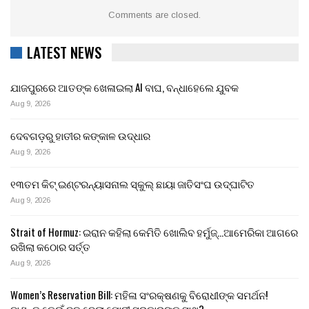
Comments are closed.
LATEST NEWS
ଯାଜପୁରରେ ଆତଙ୍କ ଖେଳାଇଲା AI ବାଘ, ବନ୍ଧାହେଲେ ଯୁବକ
Aug 9, 2026
ଦେବଗଡ଼ରୁ ହାତୀର କଙ୍କାଳ ଉଦ୍ଧାର
Aug 9, 2026
୧୩ତମ କିଟ୍ ଇଣ୍ଟରନ୍ୟାସନାଲ ସ୍କୁଲ୍ ଛାୟା ଜାତିସଂଘ ଉଦ୍‍ଘାଟିତ
Aug 9, 2026
Strait of Hormuz: ଇରାନ କହିଲା କେମିତି ଖୋଲିବ ହର୍ମୁଜ୍…ଆମେରିକା ଆଗରେ
ରଖିଲା କଠୋର ସର୍ତ୍ତ
Aug 9, 2026
Women’s Reservation Bill: ମହିଳା ସଂରକ୍ଷଣକୁ ବିରୋଧୀଙ୍କ ସମର୍ଥନ!