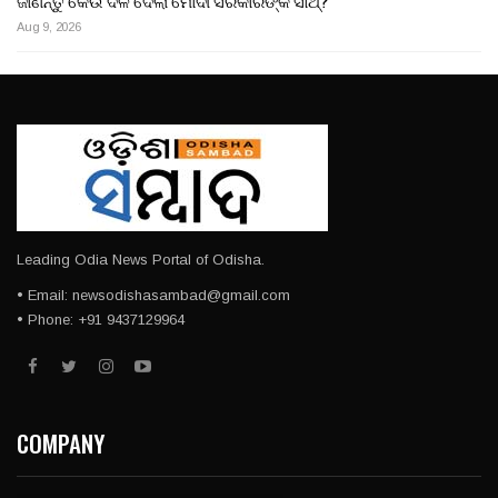
ଜାଣନ୍ତୁ କେଉଁ ଦଳ ଦେଲା ମୋଦୀ ସରକାରଙ୍କ ସାଥ୍?
Aug 9, 2026
Leading Odia News Portal of Odisha.
• Email: newsodishasambad@gmail.com
• Phone: +91 9437129964
COMPANY