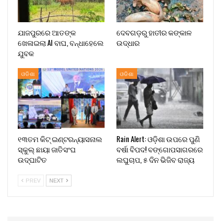
ଯାଜପୁରରେ ଆତଙ୍କ
ଦେବଗଡ଼ରୁ ହାତୀର କଙ୍କାଳ
ଖେଳାଇଲା AI ବାଘ, ବନ୍ଧାହେଲେ
ଉଦ୍ଧାର
ଯୁବକ
ଓଡିଶା
ଓଡିଶା
୧୩ତମ କିଟ୍ ଇଣ୍ଟରନ୍ୟାସନାଲ
Rain Alert: ଓଡ଼ିଶା ଉପରେ ପୁଣି
ସ୍କୁଲ୍ ଛାୟା ଜାତିସଂଘ
ବର୍ଷା ବିପଦ! ବଙ୍ଗୋପସାଗରରେ
ଉଦ୍‍ଘାଟିତ
ଲଘୁଚାପ, ୫ ଦିନ ଭିଜିବ ରାଜ୍ୟ
PREV
NEXT