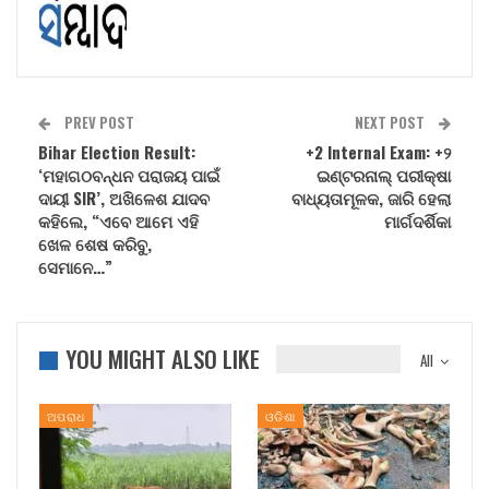
PREV POST
NEXT POST
Bihar Election Result:
+2 Internal Exam: +୨
‘ମହାଗଠବନ୍ଧନ ପରାଜୟ ପାଇଁ
ଇଣ୍ଟରନାଲ୍‌ ପରୀକ୍ଷା
ଦାୟୀ SIR’, ଅଖିଳେଶ ଯାଦବ
ବାଧ୍ୟତାମୂଳକ, ଜାରି ହେଲା
କହିଲେ, “ଏବେ ଆମେ ଏହି
ମାର୍ଗଦର୍ଶିକା
ଖେଳ ଶେଷ କରିବୁ,
ସେମାନେ…”
YOU MIGHT ALSO LIKE
All
ଅପରାଧ
ଓଡିଶା