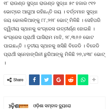
୧୮ ରାଉଣ୍ଡ ସୁଦ୍ଧା ରାଉଣ୍ଡ ସୁଦ୍ଧା ୫୯ ହଜାର ୯୧୨
ଭୋଟ୍‌ରେ ଆଗୁଆ ରହିଛନ୍ତି ଜୟ । ବର୍ତ୍ତମାନ ସୁଦ୍ଧା
ଜୟ ଢୋଲକିଆଙ୍କୁ ୮୮,୨୭୮ ଭୋଟ୍ ମିଳିଛି । ସେହିପରି
ଦ୍ୱିତୀୟ ସ୍ଥାନକୁ କଂଗ୍ରେସ ଉତ୍ତୀର୍ଣ୍ଣ ହୋଇଛି ।
କଂଗ୍ରେସ ପ୍ରାର୍ଥୀ ଘାସିରାମ ମାଝି, ୨୮,୩୬୬ ଭୋଟ
ପାଇଛନ୍ତି । ତୃତୀୟ ସ୍ଥାନକୁ ଖସିଛି ବିଜେଡି । ବିଜେଡି
ପ୍ରାର୍ଥୀ ସ୍ନେହାଙ୍ଗିନୀ ଛୁରିଆଙ୍କୁ ମିଳିଛି ୨୭,୪୩୮ ଭୋଟ୍
।
Share
ଓଡ଼ିଶା ସମ୍ବାଦ ବ୍ୟୁରୋ