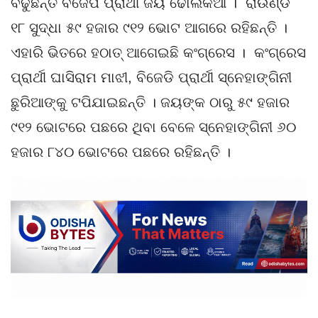
ବଢୁଛନ୍ତି ବିଜେପି ପ୍ରାର୍ଥୀ ଜୟ ଢୋଲକିଆ । ରାଉଣ୍ଡ
୧୮ ସୁଦ୍ଧା ୫୯ ହଜାର ୯୧୨ ଭୋଟ ଆଗରେ ରହିଛନ୍ତି ।
ଏହାରି ଭିତରେ ହଠାତ୍ ଆଗେଇଛି କଂଗ୍ରେସ । କଂଗ୍ରେସ
ପ୍ରାର୍ଥୀ ଘାସିରାମ ମାଝୀ, ବିଜେଡି ପ୍ରାର୍ଥୀ ସ୍ନେହାଙ୍ଗିନୀ
ଛୁରିଆଙ୍କୁ ଟପିଯାଇଛନ୍ତି । ଜୟଙ୍କ ଠାରୁ ୫୯ ହଜାର
୯୧୨ ଭୋଟରେ ପଛରେ ଥିବା ବେଳେ ସ୍ନେହାଙ୍ଗିନୀ ୬୦
ହଜାର ୮୪୦ ଭୋଟରେ ପଛରେ ରହିଛନ୍ତି ।