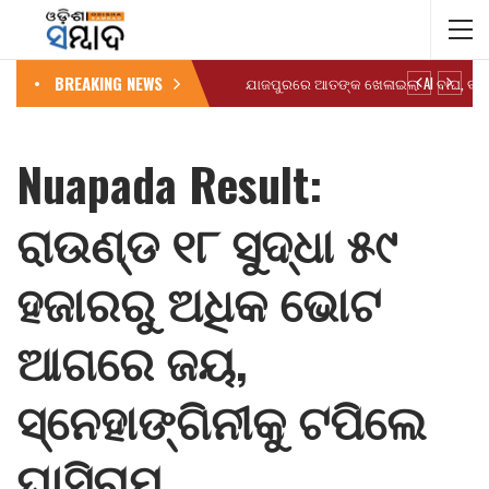
BREAKING NEWS
Nuapada Result:
ରାଉଣ୍ଡ ୧୮ ସୁଦ୍ଧା ୫୯
ହଜାରରୁ ଅଧିକ ଭୋଟ
ଆଗରେ ଜୟ,
ସ୍ନେହାଙ୍ଗିନୀକୁ ଟପିଲେ
ଘାସିରାମ…