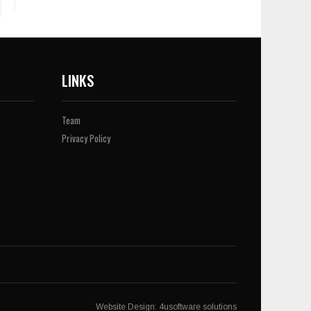
LINKS
Team
Privacy Policy
Website Design:
4usoftware solutions