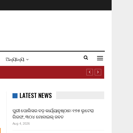
ଅନ୍ୟାନ୍ୟ
LATEST NEWS
ପୁରୀ ପୋଲିସର ବଡ଼ କାର୍ଯ୍ୟାନୁଷ୍ଠାନ: ୧୭୫ ଲୁଟେରା
ଗିରଫ, ୩୦୪ ମୋବାଇଲ୍ ଜବତ
Aug 4, 2026