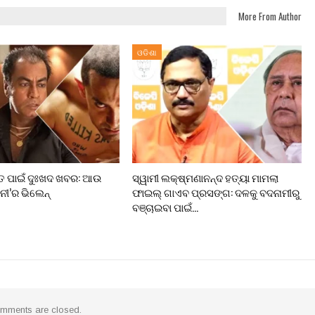
More From Author
ଓଡିଶା
ତ ପାଇଁ ଦୁଃଖଦ ଖବର: ଆଉ
ସ୍ୱାମୀ ଲକ୍ଷ୍ମଣାନନ୍ଦ ହତ୍ୟା ମାମଲା
ଜନୀ’ର ଭିଲେନ୍
ଫାଇଲ୍ ଗାଏବ ପ୍ରସଙ୍ଗ: ଦଳକୁ ବଦନାମୀରୁ
ବଞ୍ଚାଇବା ପାଇଁ…
mments are closed.