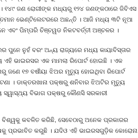
ଛି । ୧୪୯ ଜଣ ରୋଗୀଙ୍କ ମଧ୍ୟରୁ ୧୨୪ ଜଣଙ୍କଠାରେ ଜିବିଏସ
ତ୍ତମାନ ଭେଣ୍ଟିଲେଟରରେ ଅଛନ୍ତି । ଆଜି ମଧ୍ୟ ୩ଟି ନୂଆ
ନେ ଏବଂ ପିମ୍ପରି ଚିଞ୍ଚୱଡ ନିକଟବର୍ତ୍ତୀ ଅଞ୍ଚଳର ।
ରର ପୁନେ ନୁହଁ ବରଂ ଅନ୍ୟ ରାଜ୍ୟରେ ମଧ୍ୟ କାୟାବିସ୍ତାର
୍ୟ ଏହି ଭାଇରସର ଏକ ମାମଲା ରିପୋର୍ଟ ହୋଇଛି । ଏକ
ୁ ଜଣେ ୧୭ ବର୍ଷୀୟା ଝିଅର ମୃତ୍ୟୁ ହୋଇଥିବା ରିପୋର୍ଟ
ା । ଡାକ୍ତରଖାନା ପକ୍ଷରୁ ଶନିବାର ଝିଅଟିର ମୃତ୍ୟୁ
ଜ୍ୟ ସ୍ୱାସ୍ଥ୍ୟ ବିଭାଗ ପକ୍ଷରୁ କୌଣସି ସରକାରୀ
ବିଶ୍ୱକୁ କବଳିତ କରିଛି, ସେବେଠାରୁ ଅନେକ ପ୍ରକାରର
ଷକୁ ପ୍ରଭାବିତ କରୁଛି । ଯଦିଓ ଏହି ଭାଇରସଗୁଡ଼ିକ କୋରୋନା