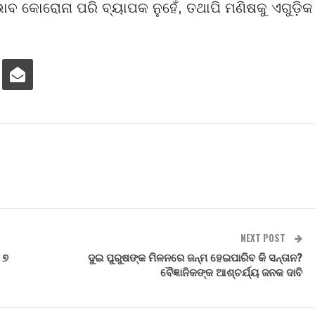
ରଭାବ କୋରୋନା ପରି ବ୍ୟାପକ ନୁହେଁ, ତଥାପି ମଣିଷକୁ ଏଗୁଡ଼ିକ
NEXT POST
 ୭
ଦୁଇ ପୁରୁଷଙ୍କ ମିଳନରେ ଜନ୍ମ ହେଇପାରିବ କି ସନ୍ତାନ?
ବୈଜ୍ଞାନିକଙ୍କ ଆଶ୍ଚର୍ଯ୍ୟ ଜନକ ଦାବି