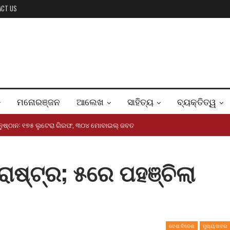
ACT US
ମନୋରଞ୍ଜନ
ଆଲେଖ
ସାହିତ୍ୟ
ବ୍ୟକ୍ତିତ୍ୱ
ୟାନୁଷ୍ଠାନ: ୧୭୫ ଲୁଟେରା ଗିରଫ, ୩୦୪ ମୋବାଇଲ୍ ଜବତ
ାଷ୍ଟ୍ର; ୫ରେ ପହଞ୍ଚିଲା
ଦେଶ ବିଦେଶ
ମୁଖ୍ୟ ଖବର