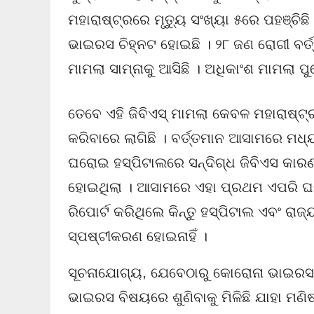
ମହାରାଷ୍ଟ୍ରରେ ମୃତ୍ୟୁ ସଂଖ୍ୟା ୫ରେ ପହଞ୍ଚି
ଭାଇରସ ଚିହ୍ନଟ ହୋଇଛି । ୨୮ ଜଣ ରୋଗୀ ବର୍
ମାମଲା ସାମ୍ନାକୁ ଆସିଛି । ଅଧିକାଂଶ ମାମଲା ପୁ
ତେବେ ଏହି ଜିବିଏସ୍ ମାମଲା କେବଳ ମହାରାଷ୍ଟ୍
କରିବାରେ ଲାଗିଛି । ବର୍ତ୍ତମାନ ଆସାମରେ ମଧ
ଘରୋଇ ହସ୍ପିଟାଲରେ ସନ୍ଦିଗ୍ଧ ଜିବିଏସ କାରଣର
ହୋଇଥିଲା । ଆସାମରେ ଏହା ପ୍ରଥମ ଏପରି ଘଟଣ
ରିପୋର୍ଟ କରିଥିଲେ କିନ୍ତୁ ହସ୍ପିଟାଲ ଏବଂ ରା
ସ୍ପଷ୍ଟୀକରଣ ହୋଇନାହିଁ ।
ସୂଚନାଯୋଗ୍ୟ, ଯେବେଠାରୁ କୋରୋନା ଭାଇରସ 
ଭାଇରସ ବିଷୟରେ ଶୁଣିବାକୁ ମିଳିଛି ଯାହା ମଣି