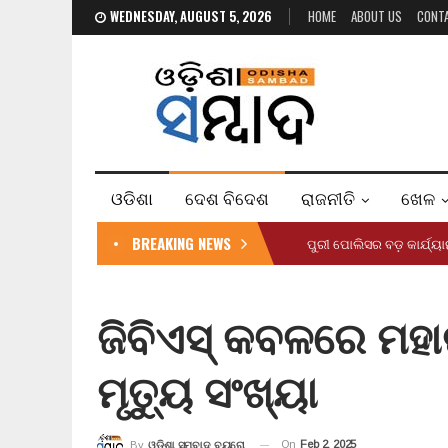
WEDNESDAY, AUGUST 5, 2026
HOME
ABOUT US
CONT
ଓଡିଶା
ଦେଶ ବିଦେଶ
ରାଜନୀତି
ଖେଳ
BREAKING NEWS
ପୁରୀ ପୋଲିସର ବଡ଼ କାର୍ଯ୍
ଜିବିଏସ୍ କବଳରେ ମହାର
ମୃତ୍ୟୁ ସଂଖ୍ୟା
On
Feb 2, 2025
By
ଓଡ଼ିଶା ସମ୍ବାଦ ବ୍ୟୁରୋ