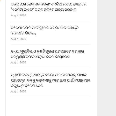
ଓଡ୍ରାଫ୍‌ର ହେବ ନବୀକରଣ: ଏନଡିଆରଏଫ୍ ଢାଞ୍ଚାରେ
‘ଏସଡିଆରଏଫ୍’ ଗଠନ କରିବେ ରାଜ୍ୟ ସରକାର
Aug 4, 2026
ସିନେମା ଜଗତ ପାଇଁ ଦୁଃଖଦ ଖବର: ଆଉ ନାହାନ୍ତି
‘ଗଜନୀ’ର ଭିଲେନ୍
Aug 4, 2026
ବନ୍ୟା ମୁକାବିଲା ଓ କ୍ଷତିପୂରଣ ପ୍ରଦାନରେ ସରକାର
ସମ୍ପୂର୍ଣ୍ଣ ବିଫଳ: ଓଡ଼ିଶା ଜନତା କଂଗ୍ରେସ
Aug 4, 2026
ସ୍ୱାମୀ ଲକ୍ଷ୍ମଣାନନ୍ଦ ହତ୍ୟା ମାମଲା ଫାଇଲ୍ ଗାଏବ
ପ୍ରସଙ୍ଗ: ଦଳକୁ ବଦନାମୀରୁ ବଞ୍ଚାଇବା ପାଇଁ ବୟାନବାଜୀ
କରୁଛନ୍ତି ବିଜେଡି ନେତା
Aug 4, 2026