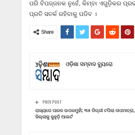
ପରି ବିପଜ୍ଜନକ ନୁହେଁ, କିମ୍ବା ଏଗୁଡ଼ିକର ପ୍
ପ୍ରତି ସତର୍କ ରହିବାକୁ ପଡିବ ।
Share
ଓଡ଼ିଶା ସମ୍ବାଦ ବ୍ୟୁରୋ
PREV POST
ରାଜ୍ୟରେ ପାରଦ ଉପରମୁହାଁ; ୩୫ ଡିଗ୍ରୀ ଟପିଲା ତାପମାତ୍ରା,
ଜିଲ୍ଲାକୁ କୁହୁଡ଼ି ଆଲର୍ଟ