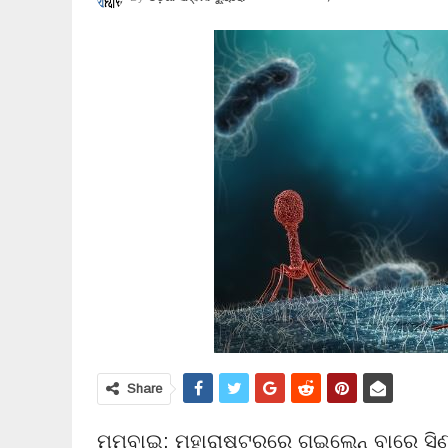
Share
ମୁମ୍ବାଇ: ମହାରାଷ୍ଟ୍ରରେ ଗୁଇଲେନ୍ ବାରେ ସିଣ୍ଡ୍