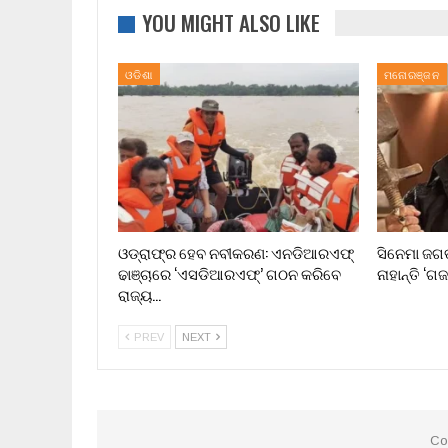
YOU MIGHT ALSO LIKE
ଓଡିଶା
ମନୋରଞ୍ଜନ
ଓଡ୍ରାଫ୍‌ର ହେବ ନବୀକରଣ: ଏନଡିଆରଏଫ୍
ସିନେମା ଜଗ
ଢାଞ୍ଚାରେ ‘ଏସଡିଆରଏଫ୍’ ଗଠନ କରିବେ
ନାହାନ୍ତି ‘ଗ
ରାଜ୍ୟ…
PREV
NEXT
Co