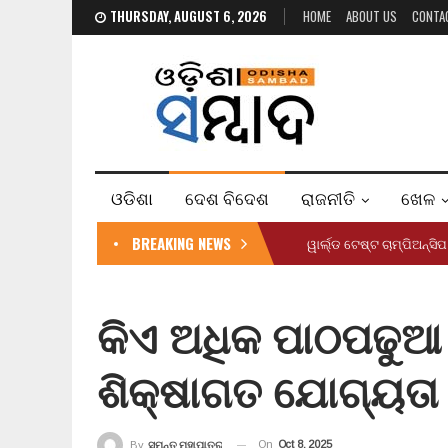
THURSDAY, AUGUST 6, 2026
HOME
ABOUT US
CONTA
ଓଡିଶା
ଦେଶ ବିଦେଶ
ରାଜନୀତି
ଖେଳ
BREAKING NEWS
ୱାର୍ଲ୍ଡ ଟେଷ୍ଟ ଚାମ୍ପିଅନ୍‌ସ
କିଏ ଅଧିକ ପାଠପଢୁଆ 
ଶିକ୍ଷାଗତ ଯୋଗ୍ୟତା
On
Oct 8, 2025
By
ସୁମନ୍ତ ମହାପାତ୍ର