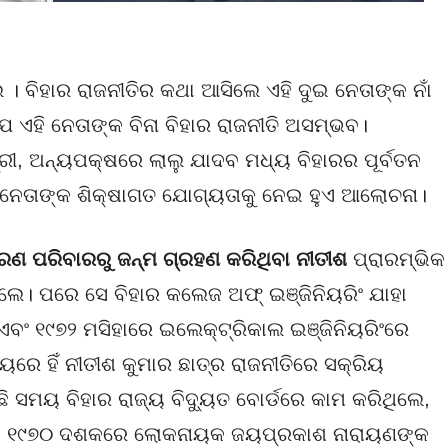
ୁ । ବିହାର ରାଜନୀତିର କଥା ଆସିଲେ ଏହି ଦୁଇ ନେତାଙ୍କ ନାଁ
 ଏହି ନେତାଙ୍କ ବିନା ବିହାର ରାଜନୀତି ଅସମ୍ଭବ।
ତ୍ରୀ, ଅନ୍ୟପକ୍ଷରେ ଲାଲୁ ଯାଦବ ମଧ୍ୟ ବିହାରର ପୂର୍ବତନ
ଦୁଇ ନେତାଙ୍କ ଶିକ୍ଷାଗତ ଯୋଗ୍ୟତାକୁ ନେଇ ହୁଏ ଆଲୋଚନା।
ାରଣ ପରିବାରରୁ ଜନ୍ମ ଗ୍ରହଣ କରିଥିବା ନୀତୀଶ
ପ୍ରାରମ୍ଭିକ
ିଲେ। ପରେ ସେ ବିହାର କଲେଜ ଅଫ୍ ଇଞ୍ଜିନିୟରିଂ ଯାହା
ବଂ ୧୯୭୨ ମସିହାରେ ଇଲେକ୍ଟ୍ରିକାଲ ଇଞ୍ଜିନିୟରିଂରେ
ରେ ହିଁ ନୀତୀଶ କୁମାର ଛାତ୍ର ରାଜନୀତିରେ ସକ୍ରିୟ
ି ସମୟ ବିହାର ରାଜ୍ୟ ବିଦ୍ୟୁତ ବୋର୍ଡରେ କାମ କରିଥିଲେ,
 । ୧୯୭୦ ଦଶକରେ ଲୋକନାୟକ ଜୟପ୍ରକାଶ ନାରାୟଣଙ୍କ