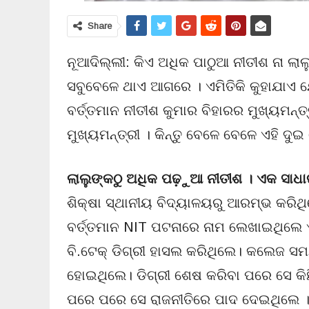
Share
ନୂଆଦିଲ୍ଲୀ: କିଏ ଅଧିକ ପାଠୁଆ ନୀତୀଶ ନା ଲାଲ
ସବୁବେଳେ ଥାଏ ଆଗରେ । ଏମିତିକି କୁହାଯାଏ ଯେ
ବର୍ତ୍ତମାନ ନୀତୀଶ କୁମାର ବିହାରର ମୁଖ୍ୟମନ୍
ମୁଖ୍ୟମନ୍ତ୍ରୀ । କିନ୍ତୁ ବେଳେ ବେଳେ ଏହି 
ଲାଲୁଙ୍କଠୁ ଅଧିକ ପଢ଼ୁଆ ନୀତୀଶ । ଏକ ସାଧ
ଶିକ୍ଷା ସ୍ଥାନୀୟ ବିଦ୍ୟାଳୟରୁ ଆରମ୍ଭ କରିଥ
ବର୍ତ୍ତମାନ NIT ପଟନାରେ ନାମ ଲେଖାଇଥିଲେ ଏ
ବି.ଟେକ୍ ଡିଗ୍ରୀ ହାସଲ କରିଥିଲେ। କଲେଜ ସମୟ
ହୋଇଥିଲେ। ଡିଗ୍ରୀ ଶେଷ କରିବା ପରେ ସେ କିଛ
ପରେ ପରେ ସେ ରାଜନୀତିରେ ପାଦ ଦେଇଥିଲେ