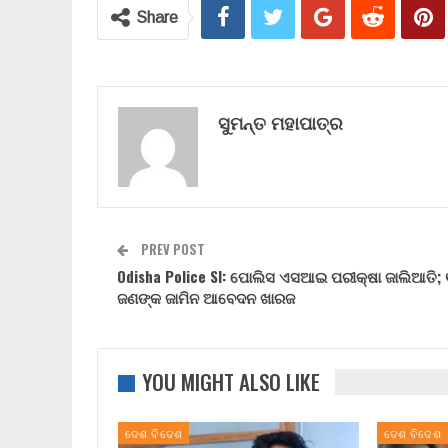
Share
ସୁମନ୍ତ ମହାପାତ୍ର
PREV POST
Odisha Police SI: ପୋଲିସ ଏସଆଇ ପରୀକ୍ଷା ଜାଲିଆତି; 
ଜଣଙ୍କ ଜାମିନ ଆବେଦନ ଖାରଜ
YOU MIGHT ALSO LIKE
ଦେଶ ବିଦେଶ
ଦେଶ ବିଦେଶ