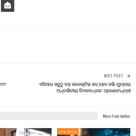
NEXT POST
୧୧୯
ଏସିଆର ସବୁଠୁ ବଡ଼ କନେକ୍ଟିିଭ ହବ୍ ହେବ ନଭି ମୁମ୍ବାଇ
ଅନ୍ତର୍ଜାତୀୟ ବିମାନବନ୍ଦର: ପ୍ରଧାନମନ୍ତ୍ରୀ
More From Author
ଦେଶ ବିଦେଶ