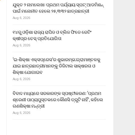
ଯୁକ୍ତ ୨ ନାମଲେଖା: ପ୍ରଥମ ପର୍ଯ୍ୟାୟ ସ୍ପଟ୍ ଆଡମିଶନ୍
ପାଇଁ ମନୋନୀତ ହେଲେ ୨୫,୩୩୨ ଛାତ୍ରଛାତ୍ରୀ
Aug 6, 2026
୧୪ରୁ ଓଡ଼ିଶା ରାଜ୍ୟ ରାପିଡ ଓ ବ୍ଲିଜ ଫିଡେ ରେଟିଂ
କ୍ଷୀପ୍ର ଚେସ୍ ପ୍ରତିଯୋଗିତା
Aug 6, 2026
‘ଇ-ଶିକ୍ଷା ଏକ୍ସପ୍ରେସ’ର ଶୁଭାରମ୍ଭ;ଗ୍ରାମାଞ୍ଚଳକୁ
ଯାଇ ଛାତ୍ରଛାତ୍ରୀମାନଙ୍କୁ ଡିଜିଟାଲ ସାକ୍ଷରତା ଓ
ଶିକ୍ଷା ଯୋଗାଇବ
Aug 6, 2026
ବିବାଦ ମଧ୍ୟରେ ସରକାରଙ୍କ ସ୍ପଷ୍ଟୀକରଣ: ‘ପ୍ରଥମ
ଶ୍ରେଣୀ ପାଠ୍ୟପୁସ୍ତକରେ କୌଣସି ତ୍ରୁଟି ନାହିଁ’, କହିଲେ
ଗଣଶିକ୍ଷା ମନ୍ତ୍ରୀ
Aug 6, 2026