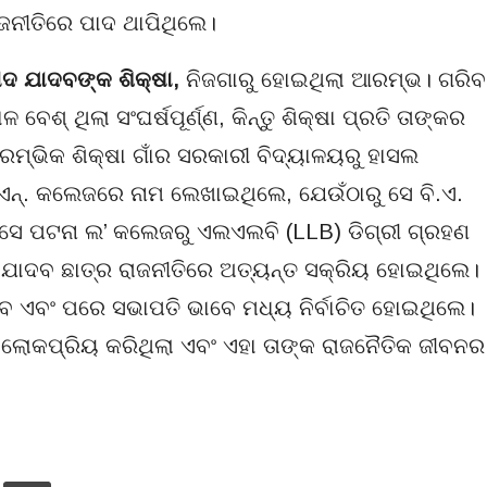
ନୀତିରେ ପାଦ ଥାପିଥିଲେ।
ସାଦ ଯାଦବଙ୍କ ଶିକ୍ଷା
,
ନିଜଗାରୁ ହୋଇଥିଲା ଆରମ୍ଭ। ଗରିବ
େଶ୍ ଥିଲା ସଂଘର୍ଷପୂର୍ଣ୍ଣ, କିନ୍ତୁ ଶିକ୍ଷା ପ୍ରତି ତାଙ୍କର
ାରମ୍ଭିକ ଶିକ୍ଷା ଗାଁର ସରକାରୀ ବିଦ୍ୟାଳୟରୁ ହାସଲ
.ଏନ୍. କଲେଜରେ ନାମ ଲେଖାଇଥିଲେ, ଯେଉଁଠାରୁ ସେ ବି.ଏ.
େ ସେ ପଟନା ଲ’ କଲେଜରୁ ଏଲଏଲବି (LLB) ଡିଗ୍ରୀ ଗ୍ରହଣ
 ଯାଦବ ଛାତ୍ର ରାଜନୀତିରେ ଅତ୍ୟନ୍ତ ସକ୍ରିୟ ହୋଇଥିଲେ।
ବ ଏବଂ ପରେ ସଭାପତି ଭାବେ ମଧ୍ୟ ନିର୍ବାଚିତ ହୋଇଥିଲେ।
ୟରେ ଲୋକପ୍ରିୟ କରିଥିଲା ଏବଂ ଏହା ତାଙ୍କ ରାଜନୈତିକ ଜୀବନର