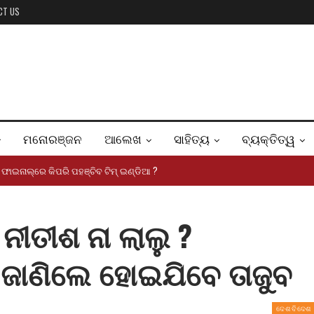
CT US
ମନୋରଞ୍ଜନ
ଆଲେଖ
ସାହିତ୍ୟ
ବ୍ୟକ୍ତିତ୍ୱ
ିପ ଫାଇନାଲ୍‌ରେ କିପରି ପହଞ୍ଚିବ ଟିମ୍ ଇଣ୍ଡିଆ ?
ନୀତୀଶ ନା ଲାଲୁ ?
 ଜାଣିଲେ ହୋଇଯିବେ ତାଜୁବ
ଦେଶ ବିଦେଶ