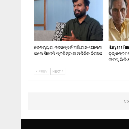
ଦେଶବ୍ୟାପୀ ଜନସମ୍ପର୍କ ଅଭିଯାନ ଘୋଷଣା
Haryana Fun
କଲେ ସିଜେପି ପ୍ରତିଷ୍ଠାତା ଅଭିଜିତ ଦିପକେ
ବୃଦ୍ଧାଶ୍ରମ
ଜୀବନ, ଭିଡି
PREV
NEXT
Co