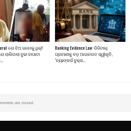
eral: ତୋ ଝିଅ ଜନମକୁ ଧିକ୍!
Banking Evidence Law: ଡିଜିଟାଲ୍
ରେ ଚାଲିଗଲା ବୁଢା ବାପାଟା
ପ୍ରମାଣକୁ ବଡ଼ ଆଇନଗତ ସ୍ୱୀକୃତି,
ଓ…
‘ବ୍ୟାଙ୍କର୍ସ ବୁକ୍ସ…
mments are closed.