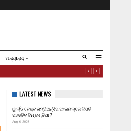
ଅନ୍ୟାନ୍ୟ
LATEST NEWS
ୱାର୍ଲ୍ଡ ଟେଷ୍ଟ ଚାମ୍ପିଅନ୍‌ସିପ ଫାଇନାଲ୍‌ରେ କିପରି
ପହଞ୍ଚିବ ଟିମ୍ ଇଣ୍ଡିଆ ?
Aug 6, 2026