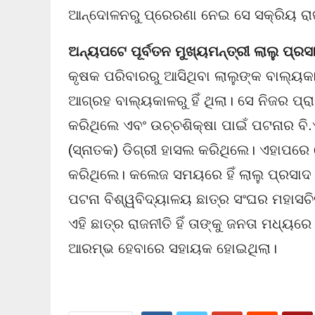
ଆନ୍ଦୋଳନରୁ ପ୍ରେରଣା ନେଇ ସେ ସକ୍ରିୟ ରାଜ
ଅନ୍ୟପଟେ
ପୂର୍ବତନ ମୁଖ୍ୟମନ୍ତ୍ରୀ ଲାଲୁ ପ୍ର
କୃଷକ ପରିବାରରୁ ଆସିଥିବା ଲାଲୁଙ୍କ ବାଲ୍ୟକାଳ ବ
ଆଗ୍ରହ ବାଲ୍ୟକାଳରୁ ହିଁ ଥିଲା। ସେ ନିଜର ପ୍ର
କରିଥିଲେ ଏବଂ ଉଚ୍ଚଶିକ୍ଷା ପାଇଁ ପଟନାର ବି
(ସ୍ନାତକ) ଡିଗ୍ରୀ ହାସଲ କରିଥିଲେ। ଏହାପର
କରିଥିଲେ। କଲେଜ ସମୟରେ ହିଁ ଲାଲୁ ପ୍ରସାଦ
ପଟନା ବିଶ୍ୱବିଦ୍ୟାଳୟ ଛାତ୍ର ସଂଘର ମହାସଚି
ଏହି ଛାତ୍ର ରାଜନୀତି ହିଁ ତାଙ୍କୁ ଜନତା ମଧ୍
ଆରମ୍ଭ ହେବାରେ ସହାୟକ ହୋଇଥିଲା।