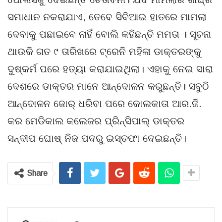
ସମାଧାନ ନକରାଯାଏ, ତେବେ ସିବିଆଇ ହାତରେ ମାମଲା
ଦେବାକୁ ପଛାଇବେ ନାହିଁ ବୋଲି କହିଛନ୍ତି ମମତା । ସୂଚନା
ଥାଉକି ଗତ ୯ ତାରିଖରେ ଟ୍ରେନି ମହିଳା ଡାକ୍ତରଙ୍କୁ
ଦୁଷ୍କର୍ମ ପରେ ହତ୍ୟା କରାଯାଇଥିଲା। ଏହାକୁ ନେଇ ସାରା
ଦେଶରେ ଡାକ୍ତର ମାନେ ଆନ୍ଦୋଳନ କରୁଛନ୍ତି। ସବୁଠି
ଆନ୍ଦୋଳନ ଜୋର୍ ଧରିବା ପରେ କୋଲକାତା ଆର.ଜି.
କର ମେଡିକାଲ କଲେଜର ପ୍ରିନ୍ସିପାଲ୍ ଡାକ୍ତର
ସନ୍ଦୀପ ଘୋଷ୍ ନିଜ ପଦରୁ ଇସ୍ତଫା ଦେଇଛନ୍ତି।
Share