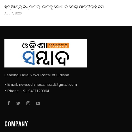
ହିଟ୍ ଆଣ୍ଡ୍ ରନ୍ ମାମଲା: କାରକୁ ଘୋଷାଡ଼ି ନେଲା ଯାତ୍ରୀବାହି ବସ
Aug 7, 2026
Leading Odia News Portal of Odisha.
• Email: newsodishasambad@gmail.com
• Phone: +91 9437129964
COMPANY