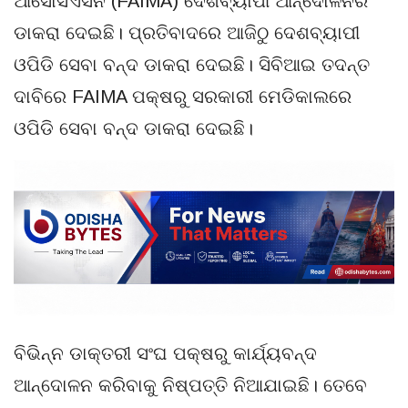
ଆସୋସିଏସନ (FAIMA) ଦେଶବ୍ୟାପୀ ଆନ୍ଦୋଳନର
ଡାକରା ଦେଇଛି। ପ୍ରତିବାଦରେ ଆଜିଠୁ ଦେଶବ୍ୟାପୀ
ଓପିଡି ସେବା ବନ୍ଦ ଡାକରା ଦେଇଛି। ସିବିଆଇ ତଦନ୍ତ
ଦାବିରେ FAIMA ପକ୍ଷରୁ ସରକାରୀ ମେଡିକାଲରେ
ଓପିଡି ସେବା ବନ୍ଦ ଡାକରା ଦେଇଛି।
ବିଭିନ୍ନ ଡାକ୍ତରୀ ସଂଘ ପକ୍ଷରୁ କାର୍ଯ୍ୟବନ୍ଦ
ଆନ୍ଦୋଳନ କରିବାକୁ ନିଷ୍ପତ୍ତି ନିଆଯାଇଛି। ତେବେ