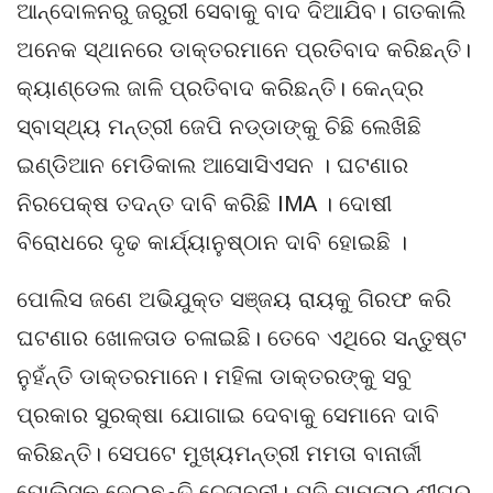
ଆନ୍ଦୋଳନରୁ ଜରୁରୀ ସେବାକୁ ବାଦ ଦିଆଯିବ। ଗତକାଲି
ଅନେକ ସ୍ଥାନରେ ଡାକ୍ତରମାନେ ପ୍ରତିବାଦ କରିଛନ୍ତି।
କ୍ୟାଣ୍ଡେଲ ଜାଳି ପ୍ରତିବାଦ କରିଛନ୍ତି। କେନ୍ଦ୍ର
ସ୍ବାସ୍ଥ୍ୟ ମନ୍ତ୍ରୀ ଜେପି ନଡ୍ଡାଙ୍କୁ ଚିଛି ଲେଖିଛି
ଇଣ୍ଡିଆନ ମେଡିକାଲ ଆସୋସିଏସନ । ଘଟଣାର
ନିରପେକ୍ଷ ତଦନ୍ତ ଦାବି କରିଛି IMA । ଦୋଷୀ
ବିରୋଧରେ ଦୃଢ କାର୍ଯ୍ୟାନୁଷ୍ଠାନ ଦାବି ହୋଇଛି ।
ପୋଲିସ ଜଣେ ଅଭିଯୁକ୍ତ ସଞ୍ଜୟ ରାୟକୁ ଗିରଫ କରି
ଘଟଣାର ଖୋଳତାଡ ଚଳାଇଛି। ତେବେ ଏଥିରେ ସନ୍ତୁଷ୍ଟ
ନୁହଁନ୍ତି ଡାକ୍ତରମାନେ। ମହିଳା ଡାକ୍ତରଙ୍କୁ ସବୁ
ପ୍ରକାର ସୁରକ୍ଷା ଯୋଗାଇ ଦେବାକୁ ସେମାନେ ଦାବି
କରିଛନ୍ତି। ସେପଟେ ମୁଖ୍ୟମନ୍ତ୍ରୀ ମମତା ବାନାର୍ଜୀ
ପୋଲିସକୁ ଦେଇଛନ୍ତି ଚେତାବନୀ। ଯଦି ମାମଲାର ଶୀଘ୍ର