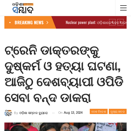
BREAKING NEWS
ଟ୍ରେନି ଡାକ୍ତରଙ୍କୁ
ଦୁଷ୍କର୍ମ ଓ ହତ୍ୟା ଘଟଣା,
ଆଜିଠୁ ଦେଶବ୍ୟାପୀ ଓପିଡି
ସେବା ବନ୍ଦ ଡାକରା
ଦେଶ ବିଦେଶ
ମୁଖ୍ୟ ଖବର
On
Aug 13, 2024
By
ଓଡ଼ିଶା ସମ୍ବାଦ ବ୍ୟୁରୋ