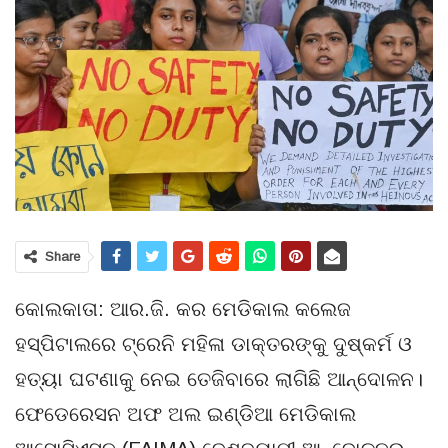
Share
କୋଲକାତା: ଆର.ଜି. କର ମେଡିକାଲ କଲେଜ
ହସ୍ପିଟାଲରେ ଟ୍ରେନି ମହିଳା ଡାକ୍ତରଙ୍କୁ ଦୁଷ୍କର୍ମ ଓ
ହତ୍ୟା ଘଟଣାକୁ ନେଇ ତେଜିବାରେ ଲାଗିଛି ଆନ୍ଦୋଳନ।
ଫେଡେରେସନ ଅଫ ଅଲ ଇଣ୍ଡିଆ ମେଡିକାଲ