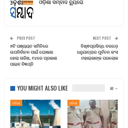
ଓଡ଼ିଶା ସମ୍ବାଦ ବ୍ୟୁରୋ
PREV POST
NEXT POST
୭ଟି ପଞ୍ଚାୟତ ସମିତିରେ
ବିଶ୍ଵପ୍ରସିଦ୍ଧ ବରଗଡ଼
ଉପନିର୍ବାଚନ ପାଇଁ ଘୋଷଣା
ଧନୁଯାତ୍ରାର ପୂର୍ବତନ କଂସ
ହେଲା ତାରିଖ, ୧୪ରେ ପ୍ରକାଶ
ମହାରାଜାଙ୍କ ପରଲୋକ
ପାଇବ ବିଜ୍ଞପ୍ତି
YOU MIGHT ALSO LIKE
All
ଓଡିଶା
ଓଡିଶା