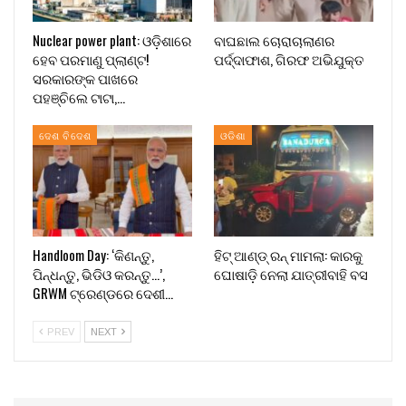
Nuclear power plant: ଓଡ଼ିଶାରେ
ବାଘଛାଲ ଚୋରାଚାଲାଣର
ହେବ ପରମାଣୁ ପ୍ଲାଣ୍ଟ!
ପର୍ଦ୍ଦାଫାଶ, ଗିରଫ ଅଭିଯୁକ୍ତ
ସରକାରଙ୍କ ପାଖରେ
ପହଞ୍ଚିଲେ ଟାଟା,…
ଦେଶ ବିଦେଶ
ଓଡିଶା
Handloom Day: ‘କିଣନ୍ତୁ,
ହିଟ୍ ଆଣ୍ଡ୍ ରନ୍ ମାମଲା: କାରକୁ
ପିନ୍ଧନ୍ତୁ, ଭିଡିଓ କରନ୍ତୁ…’,
ଘୋଷାଡ଼ି ନେଲା ଯାତ୍ରୀବାହି ବସ
GRWM ଟ୍ରେଣ୍ଡରେ ଦେଶୀ…
PREV
NEXT