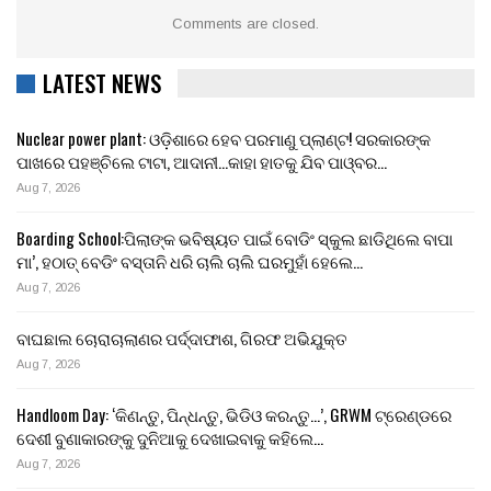
Comments are closed.
LATEST NEWS
Nuclear power plant: ଓଡ଼ିଶାରେ ହେବ ପରମାଣୁ ପ୍ଲାଣ୍ଟ! ସରକାରଙ୍କ
ପାଖରେ ପହଞ୍ଚିଲେ ଟାଟା, ଆଦାନୀ…କାହା ହାତକୁ ଯିବ ପାଓ୍ବର…
Aug 7, 2026
Boarding School:ପିଲାଙ୍କ ଭବିଷ୍ୟତ ପାଇଁ ବୋଡିଂ ସ୍କୁଲ ଛାଡିଥିଲେ ବାପା
ମା’, ହଠାତ୍ ବେଡିଂ ବସ୍ତାନି ଧରି ଚାଲି ଚାଲି ଘରମୁହାଁ ହେଲେ…
Aug 7, 2026
ବାଘଛାଲ ଚୋରାଚାଲାଣର ପର୍ଦ୍ଦାଫାଶ, ଗିରଫ ଅଭିଯୁକ୍ତ
Aug 7, 2026
Handloom Day: ‘କିଣନ୍ତୁ, ପିନ୍ଧନ୍ତୁ, ଭିଡିଓ କରନ୍ତୁ…’, GRWM ଟ୍ରେଣ୍ଡରେ
ଦେଶୀ ବୁଣାକାରଙ୍କୁ ଦୁନିଆକୁ ଦେଖାଇବାକୁ କହିଲେ…
Aug 7, 2026