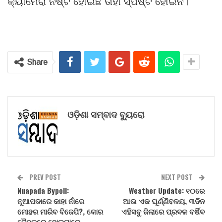
କ୍ୟାମେରା ନଷ୍ଟ ହୋଇଛି ତାହା ସ୍ପଷ୍ଟ ହୋଇନି।
Share
ଓଡ଼ିଶା ସମ୍ବାଦ ବ୍ୟୁରୋ
PREV POST
NEXT POST
Nuapada Bypoll:
Weather Update: ୧୦ରେ
ନୂଆପଡାରେ କାହା ନାଁରେ
ଆଉ ଏକ ଘୂର୍ଣ୍ଣିବଳୟ, ୩ଦିନ
ମୋହର ମାରିବ ବିଜେପି?, କୋର
ଏହିସବୁ ଜିଲାରେ ପ୍ରବଳ ବର୍ଷିବ
ବୈଠକରେ ହୋଇପାରେ