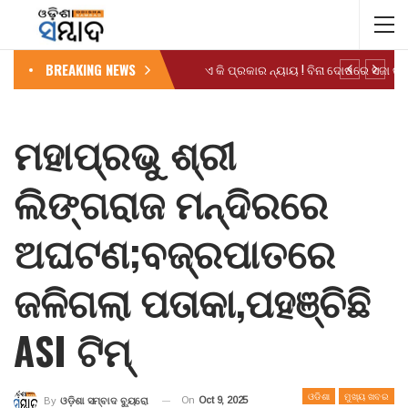
BREAKING NEWS
ମହାପ୍ରଭୁ ଶ୍ରୀ
ଲିଙ୍ଗରାଜ ମନ୍ଦିରରେ
ଅଘଟଣ;ବଜ୍ରପାତରେ
ଜଳିଗଲା ପତାକା,ପହଞ୍ଚିଛି
ASI ଟିମ୍‌
ଓଡିଶା
ମୁଖ୍ୟ ଖବର
On
Oct 9, 2025
By
ଓଡ଼ିଶା ସମ୍ବାଦ ବ୍ୟୁରୋ