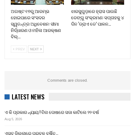
ଅଗଷ୍ଟ ୧୭ରୁ ଆରମ୍ଭ
ଝାରସୁଗୁଡ଼ାରେ ହ୍ରାସ ପାଉଛି
ହୋଇପାରେ ସଂସଦର
ଡେଙ୍ଗୁ ସଂକ୍ରମଣ: ସପ୍ତାହକୁ ୪
ସ୍ୱତନ୍ତ୍ର ଅଧିବେଶନ: ସୀମା
ଦିନ ‘ଡ୍ରାଏ ଡେ’ ପାଳନ…
ନିର୍ଦ୍ଧାରଣ ଓ ମହିଳା ଆରକ୍ଷଣ
ବିଲ୍…
PREV
NEXT
Comments are closed.
LATEST NEWS
ଏ କି ପ୍ରକାର ନ୍ୟାୟ ! ବିନା ଦୋଷରେ ସଜା କାଟିଲେ ୨୨ ବର୍ଷ
Aug 5, 2026
ଏସବୁ ଜିଲ୍ଲାରେ ପ୍ରବଳ ବର୍ଷିବ…