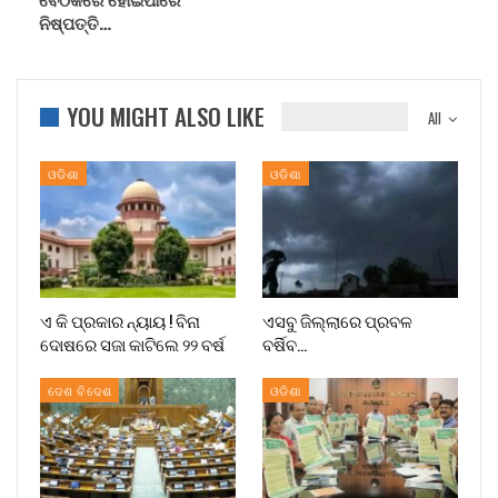
ନିଷ୍ପତ୍ତି…
YOU MIGHT ALSO LIKE
All
ଓଡିଶା
ଓଡିଶା
ଏ କି ପ୍ରକାର ନ୍ୟାୟ ! ବିନା
ଏସବୁ ଜିଲ୍ଲାରେ ପ୍ରବଳ
ଦୋଷରେ ସଜା କାଟିଲେ ୨୨ ବର୍ଷ
ବର୍ଷିବ…
ଦେଶ ବିଦେଶ
ଓଡିଶା