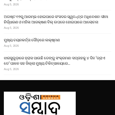
Aug 5, 2026
ଅଗଷ୍ଟ ୧୭ରୁ ଆରମ୍ଭ ହୋଇପାରେ ସଂସଦର ସ୍ୱତନ୍ତ୍ର ଅଧିବେଶନ: ସୀମା
ନିର୍ଦ୍ଧାରଣ ଓ ମହିଳା ଆରକ୍ଷଣ ବିଲ୍ ଉପରେ ହୋଇପାରେ ଆଲୋଚନା
Aug 5, 2026
ମୁଖ୍ୟ ଚୟନକର୍ତ୍ତା ଦୌଡ଼ରେ ଲକ୍ଷ୍ମଣ
Aug 5, 2026
ଝାରସୁଗୁଡ଼ାରେ ହ୍ରାସ ପାଉଛି ଡେଙ୍ଗୁ ସଂକ୍ରମଣ: ସପ୍ତାହକୁ ୪ ଦିନ ‘ଡ୍ରାଏ
ଡେ’ ପାଳନ ସହ ଜିଲ୍ଲା ମୁଖ୍ୟ ଚିକିତ୍ସାଳୟରେ…
Aug 5, 2026