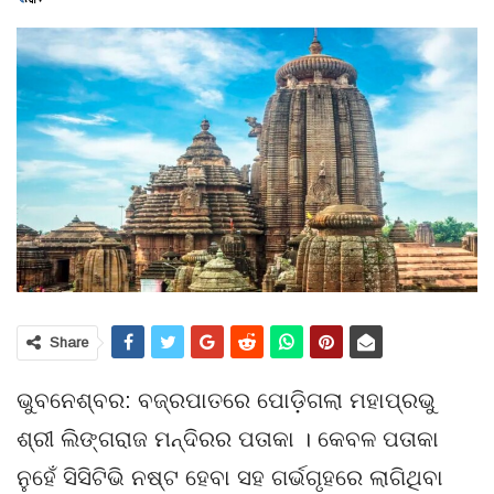
Share
ଭୁବନେଶ୍ବର: ବଜ୍ରପାତରେ ପୋଡ଼ିଗଲା ମହାପ୍ରଭୁ
ଶ୍ରୀ ଲିଙ୍ଗରାଜ ମନ୍ଦିରର ପତାକା । କେବଳ ପତାକା
ନୁହେଁ ସିସିଟିଭି ନଷ୍ଟ ହେବା ସହ ଗର୍ଭଗୃହରେ ଲାଗିଥିବା