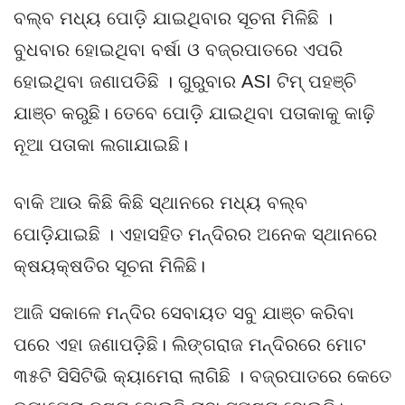
ବଲ୍‌ବ ମଧ୍ୟ ପୋଡ଼ି ଯାଇଥିବାର ସୂଚନା ମିଳିଛି ।
ବୁଧବାର ହୋଇଥିବା ବର୍ଷା ଓ ବଜ୍ରପାତରେ ଏପରି
ହୋଇଥିବା ଜଣାପଡିଛି । ଗୁରୁବାର ASI ଟିମ୍‌ ପହଞ୍ଚି
ଯାଞ୍ଚ କରୁଛି। ତେବେ ପୋଡ଼ି ଯାଇଥିବା ପତାକାକୁ କାଢ଼ି
ନୂଆ ପତାକା ଲଗାଯାଇଛି।
ବାକି ଆଉ କିଛି କିଛି ସ୍ଥାନରେ ମଧ୍ୟ ବଲ୍‌ବ
ପୋଡ଼ିଯାଇଛି । ଏହାସହିତ ମନ୍ଦିରର ଅନେକ ସ୍ଥାନରେ
କ୍ଷୟକ୍ଷତିର ସୂଚନା ମିଳିଛି।
ଆଜି ସକାଳେ ମନ୍ଦିର ସେବାୟତ ସବୁ ଯାଞ୍ଚ କରିବା
ପରେ ଏହା ଜଣାପଡ଼ିଛି। ଲିଙ୍ଗରାଜ ମନ୍ଦିରରେ ମୋଟ
୩୫ଟି ସିସିଟିଭି କ୍ୟାମେରା ଲାଗିଛି । ବଜ୍ରପାତରେ କେତେ