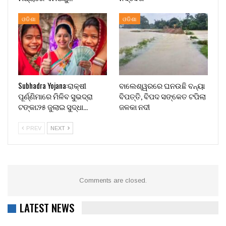
ଓଡିଶା
ଓଡିଶା
Subhadra Yojana:ରାକ୍ଷୀ
ବାଲେଶ୍ୱରରେ ଘନଉଛି ବନ୍ୟା
ପୂର୍ଣ୍ଣିମାରେ ମିଳିବ ସୁଭଦ୍ରା
ବିପତ୍ତି, ବିପଦ ସଙ୍କେତ ଟପିଲା
ଟଙ୍କା;୨୫ ଜୁଲାଇ ସୁଦ୍ଧା…
ଜଳକା ନଦୀ
PREV
NEXT
Comments are closed.
LATEST NEWS