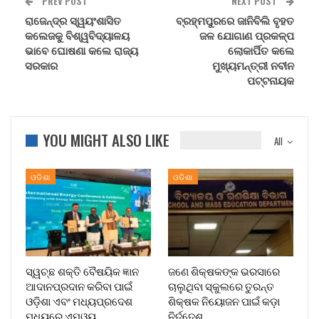
PREV POST
NEXT POST
ରାଜେନ୍ଦ୍ର ସ୍ୱୟଂଶାସିତ
ବ୍ରହ୍ମପୁରରେ ଜାନିବିଲି ବୃହତ
କଲେଜକୁ ବିଶ୍ୱବିଦ୍ୟାଳୟ
ଜଳ ଯୋଗାଣ ପ୍ରକଳ୍ପ
ଭାବେ ଘୋଷଣା କଲେ ରାଜ୍ୟ
ଲୋକାର୍ପିତ କଲେ
ସରକାର
ମୁଖ୍ୟମନ୍ତ୍ରୀ ନବୀନ
ପଟ୍ଟନାୟକ
YOU MIGHT ALSO LIKE
All
ଓଡିଶା
ଓଡିଶା
ସ୍ୱଚ୍ଛ ଶକ୍ତି ବୈଷୟିକ ଜ୍ଞାନ
ଜଣେ ଶିକ୍ଷକଙ୍କ ଭରସାରେ
ଆଦାନପ୍ରଦାନ କରିବା ପାଇଁ
ଚାଲୁଥିବା ସ୍କୁଲରେ ତୁରନ୍ତ
ଓଡ଼ିଶା ଏବଂ ମଧ୍ୟପ୍ରଦେଶ
ଶିକ୍ଷକ ନିୟୋଜନ ପାଇଁ କଡ଼ା
ମଧ୍ୟରେ ଏମଓୟୁ…
ନିର୍ଦ୍ଦେଶ