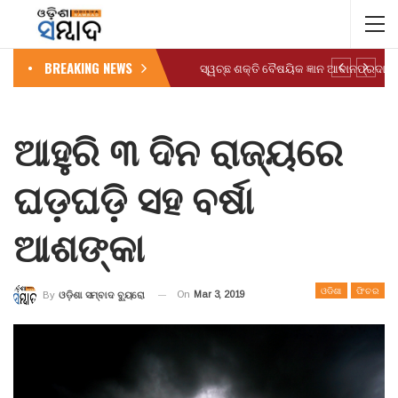
BREAKING NEWS
ଆହୁରି ୩ ଦିନ ରାଜ୍ୟରେ
ଘଡ଼ଘଡ଼ି ସହ ବର୍ଷା
ଆଶଙ୍କା
ଓଡିଶା
ଫିଚର
On
Mar 3, 2019
By
ଓଡ଼ିଶା ସମ୍ବାଦ ବ୍ୟୁରୋ