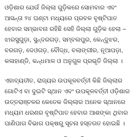
ଓଡ଼ିଶାର ଯେଉଁ ଜିଲ୍ଲା ଗୁଡ଼ିକରେ ସୋମବାର ଏବଂ
ଆସନ୍ତା ୨୪ ଘଣ୍ଟା ମଧ୍ୟରେ ପ୍ରବଳ ବୃଷ୍ଟିପାତ
ହେବାର ସମ୍ଭାବନା ରହିଛି ସେହି ଜିଲ୍ଲା ଗୁଡ଼ିକ ହେଲା –
ଝାରସୁଗୁଡ଼ା, ସୁନ୍ଦରଗଡ଼, ସମ୍ବଲପୁର, କେନ୍ଦୁଝର,
ବରଗଡ଼, ଦେଓଗଡ଼, ବୌଦ୍ଧ, ବଲାଙ୍ଗୀର, ନୂଆପଡ଼ା,
କଳାହାଣ୍ଡି, କନ୍ଧମାଳ ଓ ଅନୁଗୁଳ ପ୍ରଭୃତି ଜିଲ୍ଲା ।
ଏହାବ୍ୟତୀତ, ରାଜ୍ୟର ଉପକୂଳବର୍ତ୍ତୀ କିଛି ଜିଲ୍ଲାର
ଗୋଟିଏ ବା ଦୁଇଟି ସ୍ଥାନ ଏବଂ ଉପକୂଳବର୍ତ୍ତୀ ଓଡ଼ିଶାର
ଉତ୍ତରାଞ୍ଚଳର କେତେକ ଜିଲ୍ଲାର ଅନେକ ସ୍ଥାନରେ
ମଧ୍ୟମ ଧରଣର ବୃଷ୍ଟିପାତ ହେବାର ଆଶଙ୍କା ଥିବାର
ପାଣିପାଗ ବିଭାଗ ପକ୍ଷରୁ ସୂଚନା ହସ୍ତଗତ ହୋଇଛି ।