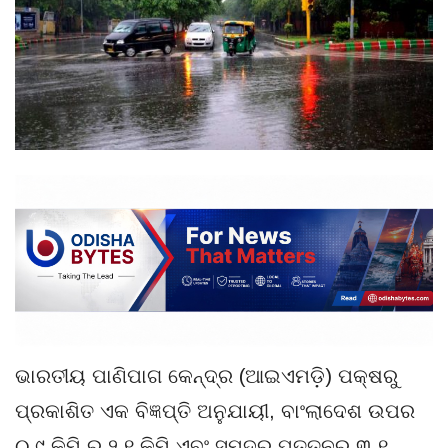
ଭାରତୀୟ ପାଣିପାଗ କେନ୍ଦ୍ର (ଆଇଏମଡ଼ି) ପକ୍ଷରୁ
ପ୍ରକାଶିତ ଏକ ବିଜ୍ଞପ୍ତି ଅନୁଯାୟୀ, ବାଂଲାଦେଶ ଉପର
୦.୯ କିମି ରୁ ୨.୧ କିମି ଏବଂ ସମୁଦ୍ର ପତ୍ତନର ୩.୧