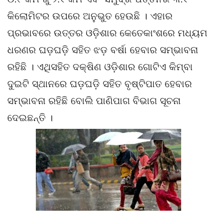
କିଲୋମିଟର ଉପରେ ଅନୁଭୁତ ହେଉଛି । ଏହାର
ପ୍ରଭାବରେ ଉତ୍ତର ଓଡ଼ିଶାର କେତେକାଂଶରେ ମଧ୍ୟମ
ଧରଣର ଘଡ଼ଘଡ଼ି ସହିତ ଝଡ଼ ବର୍ଷା ହେବାର ସମ୍ଭାବନା
ରହିଛି । ଏଥିସହିତ ଦକ୍ଷିଣ ଓଡ଼ିଶାର ଗୋଟିଏ କିମ୍ବା
ଦୁଇଟି ସ୍ଥାନରେ ଘଡ଼ଘଡ଼ି ସହିତ ବୃଷ୍ଟିପାତ ହେବାର
ସମ୍ଭାବନା ରହିଛି ବୋଲି ପାଣିପାଗ ବିଭାଗ ସୂଚନା
ଦେଇଛନ୍ତି ।