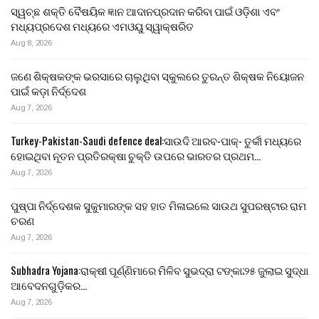
ସ୍ୱଚ୍ଛ ଶକ୍ତି ବୈଷୟିକ ଜ୍ଞାନ ଆଦାନପ୍ରଦାନ କରିବା ପାଇଁ ଓଡ଼ିଶା ଏବଂ
ମଧ୍ୟପ୍ରଦେଶ ମଧ୍ୟରେ ଏମଓୟୁ ସ୍ୱାକ୍ଷରିତ
Aug 8, 2026
ଜଣେ ଶିକ୍ଷକଙ୍କ ଭରସାରେ ଚାଲୁଥିବା ସ୍କୁଲରେ ତୁରନ୍ତ ଶିକ୍ଷକ ନିୟୋଜନ
ପାଇଁ କଡ଼ା ନିର୍ଦ୍ଦେଶ
Aug 7, 2026
Turkey-Pakistan-Saudi defence deal:ସାଉଦି ଆରବ-ପାକ୍- ତୁର୍କୀ ମଧ୍ୟରେ
ହୋଇଥିବା ନୂତନ ପ୍ରତିରକ୍ଷା ଚୁକ୍ତି ଉପରେ ଭାରତର ପ୍ରଥମ…
Aug 7, 2026
ପୁଷ୍ପା ନିର୍ଦ୍ଦେଶକ ସୁକୁମାରଙ୍କ ସହ ହାତ ମିଳାଇଲେ ସାଉଥ ସୁପରଷ୍ଟାର ରାମ
ଚରଣ
Aug 7, 2026
Subhadra Yojana:ରାକ୍ଷୀ ପୂର୍ଣ୍ଣିମାରେ ମିଳିବ ସୁଭଦ୍ରା ଟଙ୍କା;୨୫ ଜୁଲାଇ ସୁଦ୍ଧା
ଆବେଦନଗୁଡ଼ିକର…
Aug 7, 2026