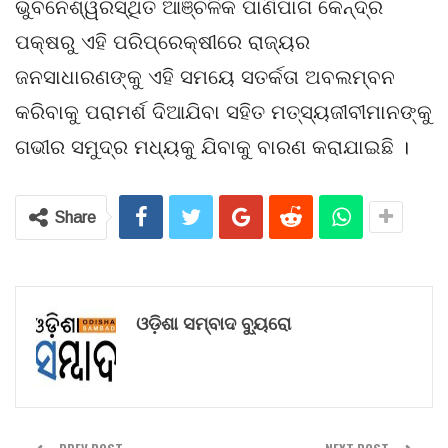
ଭୁବନେଶ୍ୱରସ୍ଥିତ ଆଞ୍ଚଳିକ ପାଣିପାଗ କେନ୍ଦ୍ର
ପକ୍ଷରୁ ଏହି ପରିପ୍ରେକ୍ଷୀରେ ରାଜ୍ୟର
ଜନସାଧାରଣଙ୍କୁ ଏହି ସମୟେ ସତର୍କତା ଅବଲମ୍ବନ
କରିବାକୁ ପରାମର୍ଶ ଦିଆଯିବା ସହିତ ମତ୍ସ୍ୟଜୀବୀମାନଙ୍କୁ
ଗଭୀର ସମୁଦ୍ର ମଧ୍ୟକୁ ଯିବାକୁ ବାରଣ କରାଯାଇଛି ।
Share
ଓଡ଼ିଶା ସମ୍ବାଦ ବ୍ୟୁରୋ