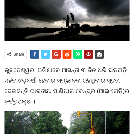
Share
ଭୁବନେଶ୍ୱର: ଓଡ଼ିଶାରେ ଆସନ୍ତା ୩ ଦିନ ଧରି ଘଡ଼ଘଡ଼ି
ସହିତ ଝଡ଼ବର୍ଷା ହେବାର ସମ୍ଭାବନା ରହିଥିବାର ସୂଚନା
ଦେଇଛନ୍ତି ଭାରତୀୟ ପାଣିପାଗ କେନ୍ଦ୍ର (ଆଇଏମଡ଼ି)ର
କର୍ତ୍ତୃପକ୍ଷ ।