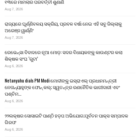
୧୩ରେ ମାମଲାର ପରବର୍ତ୍ତୀ ଶୁଣାଣି
Aug 7, 2026
ରାଜ୍ୟରେ ଘୂର୍ଣ୍ଣିବଳୟ ସକ୍ରିୟ, ପ୍ରବଳ ବର୍ଷା ନେଇ ଏହି ସବୁ ଜିଲ୍ଲାକୁ
ଅରେଞ୍ଜ ୱାର୍ଣ୍ଣିଂ
Aug 7, 2026
ରେଭେନ୍ସା ବିବାଦରେ ନୂଆ ମୋଡ଼: ସଦର ବିଧାୟକଙ୍କୁ କାଉଣ୍ଟର କଲା
ଶିକ୍ଷକ ସଂଘ ‘ରୁଟା’
Aug 6, 2026
Netanyahu dials PM Modi:ମୋଦୀଙ୍କୁ ଇସ୍ରାଏଲ୍ ପ୍ରଧାନମନ୍ତ୍ରୀ
ନେତାନ୍ୟାହୁଙ୍କ ଫୋନ୍ କଲ୍; ସ୍ୱତନ୍ତ୍ର ରଣନୈତିକ ଭାଗୀଦାରୀ ଏବଂ
ପଶ୍ଚିମ…
Aug 6, 2026
୨୨ଲକ୍ଷର ସୋସାଇଟି ପାଣ୍ଠି ହଡ଼ପ ଅଭିଯୋଗ;ପୂର୍ବତନ ପାକ୍ସ ସମ୍ପାଦକ
ଗିରଫ
Aug 6, 2026