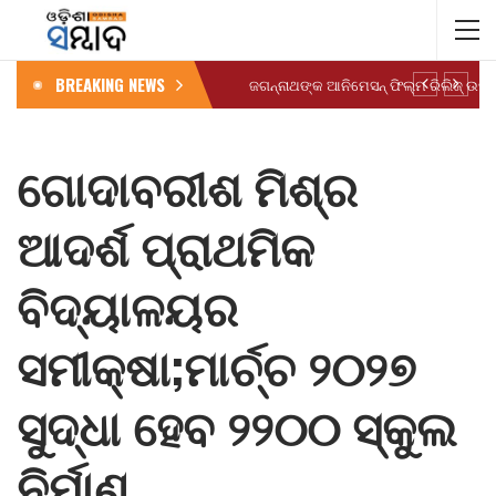
BREAKING NEWS
ଗୋଦାବରୀଶ ମିଶ୍ର
ଆଦର୍ଶ ପ୍ରାଥମିକ
ବିଦ୍ୟାଳୟର
ସମୀକ୍ଷା;ମାର୍ଚ୍ଚ ୨୦୨୭
ସୁଦ୍ଧା ହେବ ୨୨୦୦ ସ୍କୁଲ
ନିର୍ମାଣ