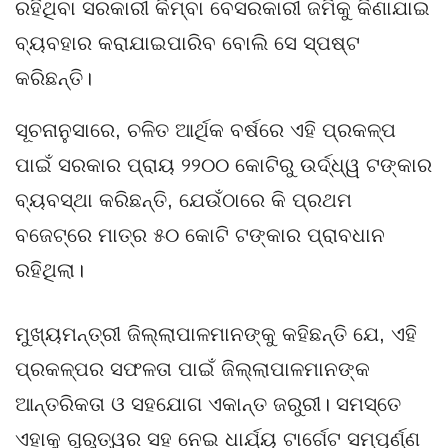
ରହିଥିବା ସରକାରୀ କିମ୍ବା ବେସରକାରୀ ଜମିକୁ କିଣାଯାଇ
ବ୍ୟବହାର କରାଯାଇପାରିବ ବୋଲି ସେ ସ୍ପଷ୍ଟ
କରିଛନ୍ତି।
ସୂଚନାନୁସାରେ, ଚଳିତ ଆର୍ଥିକ ବର୍ଷରେ ଏହି ପ୍ରକଳ୍ପ
ପାଇଁ ସରକାର ପ୍ରାୟ ୨୨୦୦ କୋଟିରୁ ଉର୍ଦ୍ଧ୍ୱ ଟଙ୍କାର
ବ୍ୟବସ୍ଥା କରିଛନ୍ତି, ଯେଉଁଠାରେ କି ପ୍ରଥମ
ବଜେଟ୍‌ରେ ମାତ୍ର ୫୦ କୋଟି ଟଙ୍କାର ପ୍ରାବଧାନ
ରହିଥିଲା।
ମୁଖ୍ୟମନ୍ତ୍ରୀ ଜିଲ୍ଲାପାଳମାନଙ୍କୁ କହିଛନ୍ତି ଯେ, ଏହି
ପ୍ରକଳ୍ପର ସଫଳତା ପାଇଁ ଜିଲ୍ଲାପାଳମାନଙ୍କ
ଆନ୍ତରିକତା ଓ ସହଯୋଗ ଏକାନ୍ତ ଜରୁରୀ। ସମସ୍ତେ
ଏହାକୁ ଗୁରୁତ୍ୱର ସହ ନେଇ ଧାର୍ଯ୍ୟ ଟାର୍ଗେଟ ସମ୍ପୂର୍ଣ୍ଣ