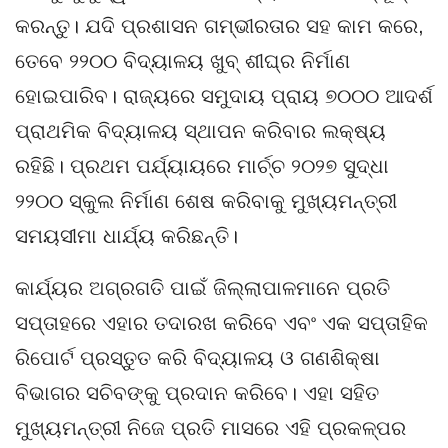
କରନ୍ତୁ। ଯଦି ପ୍ରଶାସନ ଗମ୍ଭୀରତାର ସହ କାମ କରେ,
ତେବେ ୨୨୦୦ ବିଦ୍ୟାଳୟ ଖୁବ୍ ଶୀଘ୍ର ନିର୍ମାଣ
ହୋଇପାରିବ। ରାଜ୍ୟରେ ସମୁଦାୟ ପ୍ରାୟ ୭୦୦୦ ଆଦର୍ଶ
ପ୍ରାଥମିକ ବିଦ୍ୟାଳୟ ସ୍ଥାପନ କରିବାର ଲକ୍ଷ୍ୟ
ରହିଛି। ପ୍ରଥମ ପର୍ଯ୍ୟାୟରେ ମାର୍ଚ୍ଚ ୨୦୨୭ ସୁଦ୍ଧା
୨୨୦୦ ସ୍କୁଲ ନିର୍ମାଣ ଶେଷ କରିବାକୁ ମୁଖ୍ୟମନ୍ତ୍ରୀ
ସମୟସୀମା ଧାର୍ଯ୍ୟ କରିଛନ୍ତି।
କାର୍ଯ୍ୟର ଅଗ୍ରଗତି ପାଇଁ ଜିଲ୍ଲାପାଳମାନେ ପ୍ରତି
ସପ୍ତାହରେ ଏହାର ତଦାରଖ କରିବେ ଏବଂ ଏକ ସପ୍ତାହିକ
ରିପୋର୍ଟ ପ୍ରସ୍ତୁତ କରି ବିଦ୍ୟାଳୟ ଓ ଗଣଶିକ୍ଷା
ବିଭାଗର ସଚିବଙ୍କୁ ପ୍ରଦାନ କରିବେ। ଏହା ସହିତ
ମୁଖ୍ୟମନ୍ତ୍ରୀ ନିଜେ ପ୍ରତି ମାସରେ ଏହି ପ୍ରକଳ୍ପର