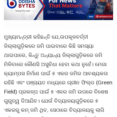
ମୁଖ୍ୟମନ୍ତ୍ରୀ କହିଛନ୍ତି ଯେ,ଉପକୂଳବର୍ତ୍ତୀ
ଜିଲ୍ଲାଗୁଡ଼ିକରେ ଜମି ପାଇବାରେ କିଛି ସମସ୍ୟା
ଥାଇପାରେ, କିନ୍ତୁ ଅନ୍ୟାନ୍ୟ ଜିଲ୍ଲାଗୁଡ଼ିକରେ ଜମି
ମିଳିବାରେ କୌଣସି ଅସୁବିଧା ହେବା କଥା ନୁହେଁ। ମେଗା
କ୍ୟାମ୍ପସ ନିର୍ମାଣ ପାଇଁ ୫ ଏକର ଜମିର ଆବଶ୍ୟକତା
ରହିଛି ଏବଂ ପଞ୍ଚାୟତ ମଧ୍ୟରେ ଗ୍ରୀନ ଫିଲ୍ଡ (Green
Field) ପ୍ରକଳ୍ପ ପାଇଁ ୫ ଏକର ଜମି ଉପରେ ବିଶେଷ
ଗୁରୁତ୍ୱ ଦିଆଯିବ। ଯେଉଁ ବିଦ୍ୟାଳୟଗୁଡ଼ିକରେ ୫
ଏକରରୁ କମ୍ ଜମି ଥିବ, ସେଠାରେ ବିଦ୍ୟାଳୟକୁ ଲାଗି