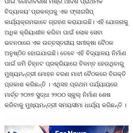
ପାଇଁ ‘ଗୋଦାବରୀଶ ମିଶ୍ର ଆଦର୍ଶ ପ୍ରାଥମିକ
ବିଦ୍ୟାଳୟ’ ପ୍ରକଳ୍ପକୁ ଏକ ଫ୍ଲାଗସିପ୍
କାର୍ଯ୍ୟକ୍ରମଭାବେ ଗ୍ରହଣ କରାଯାଇଛି। ଏହି ଯୋଜନାକୁ
ଅଧିକ କ୍ରିୟାଶୀଳ କରିବା ପାଇଁ ଲୋକ ସେବା
ଭବନଠାରେ ଏକ ଉଚ୍ଚସ୍ତରୀୟ ସମୀକ୍ଷା ବୈଠକ
ଅନୁଷ୍ଠିତ ହୋଇଯାଇଛି। ତେବେ ଏହି ବିଦ୍ୟାଳୟ ନିର୍ମାଣ
ପାଇଁ ଜମି ଚିହ୍ନଟ ପ୍ରକ୍ରିୟାରେ ବିଳମ୍ବ ହେଉଥିବାରୁ
ମୁଖ୍ୟମନ୍ତ୍ରୀ ମୋହନ ଚରଣ ମାଝୀ ବୈଠକରେ ବିରକ୍ତି
ପ୍ରକାଶ କରିଛନ୍ତି । ଏଥିସହ ପ୍ରଥମ ପର୍ଯ୍ୟାୟରେ
ମାର୍ଚ୍ଚ ୨୦୨୭ ସୁଦ୍ଧା ୨୨୦୦ ସ୍କୁଲ୍ ନିର୍ମାଣ ଶେଷ
କରିବାକୁ ମୁଖ୍ୟମନ୍ତ୍ରୀ ସମୟସୀମା ଧାର୍ଯ୍ୟ କରିଛନ୍ତି ।