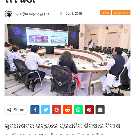
ଓଡିଶା
ମୁଖ୍ୟ ଖବର
On
Jul 8, 2026
By
ଓଡ଼ିଶା ସମ୍ବାଦ ବ୍ୟୁରୋ
Share
ଭୁବନେଶ୍ବର:ରାଜ୍ୟରେ ପ୍ରାଥମିକ ଶିକ୍ଷାର ବିକାଶ