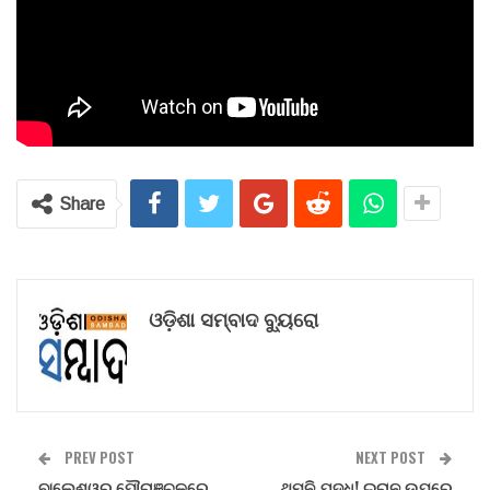
Share
ଓଡ଼ିଶା ସମ୍ବାଦ ବ୍ୟୁରୋ
PREV POST
NEXT POST
ବାଲେଶ୍ୱର ପୌରାଞ୍ଚଳରେ
ଥମୁନି ଯୁଦ୍ଧ! ଇରାନ ଉପରେ