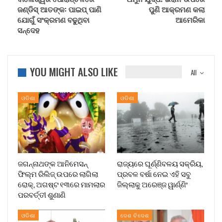
ଜଣ୍ଡିସ୍ ଆତଙ୍କ: ପାଇପ୍ ପାଣି
ପୁଣି ଆକ୍ରମଣ କଲା
ଯୋଗୁଁ ସଂକ୍ରମଣ ବଢୁଥିବା
ଆମେରିକା
ସନ୍ଦେହ
YOU MIGHT ALSO LIKE
All
ଓଡିଶା
ଓଡିଶା
ଜଗନ୍ନାଥଙ୍କ ଆନିମେସନ୍
ରାଜ୍ୟରେ ଘୂର୍ଣ୍ଣିବଳୟ ସକ୍ରିୟ,
ଫିଲ୍ମ ରିଲିଜ୍ ଉପରେ ଲାଗିଲା
ପ୍ରବଳ ବର୍ଷା ନେଇ ଏହି ସବୁ
ରୋକ୍, ଅଗଷ୍ଟ ୧୩ରେ ମାମଲାର
ଜିଲ୍ଲାକୁ ଅରେଞ୍ଜ ୱାର୍ଣ୍ଣିଂ
ପରବର୍ତ୍ତୀ ଶୁଣାଣି
ଓଡିଶା
ଦେଶ ବିଦେଶ