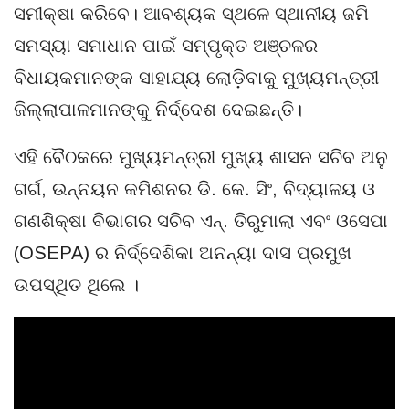
ସମୀକ୍ଷା କରିବେ। ଆବଶ୍ୟକ ସ୍ଥଳେ ସ୍ଥାନୀୟ ଜମି
ସମସ୍ୟା ସମାଧାନ ପାଇଁ ସମ୍ପୃକ୍ତ ଅଞ୍ଚଳର
ବିଧାୟକମାନଙ୍କ ସାହାଯ୍ୟ ଲୋଡ଼ିବାକୁ ମୁଖ୍ୟମନ୍ତ୍ରୀ
ଜିଲ୍ଲାପାଳମାନଙ୍କୁ ନିର୍ଦ୍ଦେଶ ଦେଇଛନ୍ତି।
ଏହି ବୈଠକରେ ମୁଖ୍ୟମନ୍ତ୍ରୀ ମୁଖ୍ୟ ଶାସନ ସଚିବ ଅନୁ
ଗର୍ଗ, ଉନ୍ନୟନ କମିଶନର ଡି. କେ. ସିଂ, ବିଦ୍ୟାଳୟ ଓ
ଗଣଶିକ୍ଷା ବିଭାଗର ସଚିବ ଏନ୍. ତିରୁମାଲା ଏବଂ ଓସେପା
(OSEPA) ର ନିର୍ଦ୍ଦେଶିକା ଅନନ୍ୟା ଦାସ ପ୍ରମୁଖ
ଉପସ୍ଥିତ ଥିଲେ ।