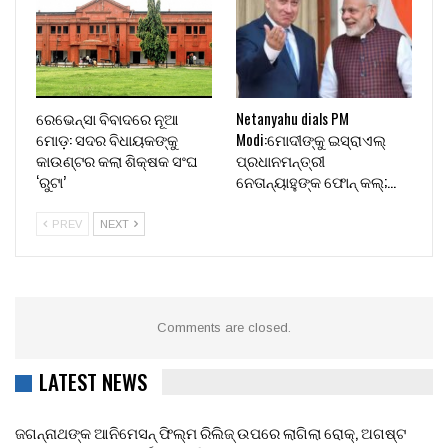
ରେଭେନ୍ସା ବିବାଦରେ ନୂଆ
Netanyahu dials PM
ମୋଡ଼: ସଦର ବିଧାୟକଙ୍କୁ
Modi:ମୋଦୀଙ୍କୁ ଇସ୍ରାଏଲ୍
କାଉଣ୍ଟର କଲା ଶିକ୍ଷକ ସଂଘ
ପ୍ରଧାନମନ୍ତ୍ରୀ
‘ରୁଟା’
ନେତାନ୍ୟାହୁଙ୍କ ଫୋନ୍ କଲ୍;…
PREV
NEXT
Comments are closed.
LATEST NEWS
ଜଗନ୍ନାଥଙ୍କ ଆନିମେସନ୍ ଫିଲ୍ମ ରିଲିଜ୍ ଉପରେ ଲାଗିଲା ରୋକ୍, ଅଗଷ୍ଟ