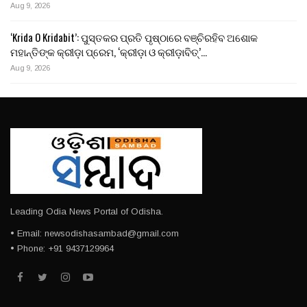
Aug 9, 2026
‘Krida O Kridabit’: ପୁସ୍ତକର ପ୍ରତି ପୃଷ୍ଠାରେ ବଞ୍ଚିରହିବ ଅଶୋକ
ମହାନ୍ତିଙ୍କ କ୍ରୀଡ଼ା ପ୍ରେମ, ‘କ୍ରୀଡ଼ା ଓ କ୍ରୀଡ଼ାବିତ୍’…
Aug 9, 2026
Leading Odia News Portal of Odisha.
• Email: newsodishasambad@gmail.com
• Phone: +91 9437129964