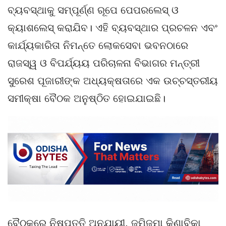
ବ୍ୟବସ୍ଥାକୁ ସମ୍ପୂର୍ଣ୍ଣ ରୂପେ ପେପରଲେସ୍ ଓ
କ୍ୟାଶଲେସ୍ କରାଯିବ। ଏହି ବ୍ୟବସ୍ଥାର ପ୍ରଚଳନ ଏବଂ
କାର୍ଯ୍ୟକାରିତା ନିମନ୍ତେ ଲୋକସେବା ଭବନଠାରେ
ରାଜସ୍ୱ ଓ ବିପର୍ଯ୍ୟୟ ପରିଚାଳନା ବିଭାଗର ମନ୍ତ୍ରୀ
ସୁରେଶ ପୂଜାରୀଙ୍କ ଅଧ୍ୟକ୍ଷତାରେ ଏକ ଉଚ୍ଚସ୍ତରୀୟ
ସମୀକ୍ଷା ବୈଠକ ଅନୁଷ୍ଠିତ ହୋଇଯାଇଛି।
ବୈଠକରେ ନିଷ୍ପତ୍ତି ଅନୁଯାୟୀ, ଜମିଜମା କିଣାବିକା