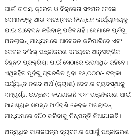
ପାଇଁ ଉଭୟ କ୍ରେତା ଓ ବିକ୍ରେତା ସହମତ ହେଲେ
ସେମାନଙ୍କୁ ଆଉ ବାରମ୍ବାର ନିବନ୍ଧନ କାର୍ଯ୍ୟାଳୟକୁ
ଯାଇ ଆବେଦନ କରିବାକୁ ପଡିବନାହିଁ। ସେମାନେ ପୂର୍ବରୁ
ଅନଲାଇନ୍ ମାଧ୍ୟମରେ ଆବେଦନ କରିପାରିବେ ଏବଂ
କେବଳ ଦଲିଲ୍ ପଞ୍ଜୀକରଣ ସମୟରେ ଆନୁସଙ୍ଗିକ
ଚିହ୍ନଟ ପ୍ରକ୍ରିୟା ପାଇଁ ସେଠାରେ ଉପସ୍ଥିତ ରହିବେ।
ଏଥିସହିତ ପୂର୍ବରୁ ପ୍ରଚଳିତ ଥିବା ୧୫,୦୦୦/- ଟଙ୍କା
ପର୍ଯ୍ୟନ୍ତ ନଗଦ ଅର୍ଥ (କ୍ୟାଶ) ଦେବାର ବ୍ୟବସ୍ଥାକୁ
ସମ୍ପୂର୍ଣ୍ଣ ଉଚ୍ଛେଦ କରାଯାଇଛି ଏବଂ ପଞ୍ଜୀକରଣ ପାଇଁ
ଆବଶ୍ୟକ ସମସ୍ତ ଅର୍ଥରାଶି କେବଳ ଅନଲାଇନ୍
ମାଧ୍ୟମରେ ପୈଠ କରିବାକୁ ନିଷ୍ପତ୍ତି ନିଆଯାଇଛି।
ଅତ୍ୟଧିକ କାଗଜପତ୍ର ବ୍ୟବହାର ଯୋଗୁଁ ପଞ୍ଜୀକରଣ