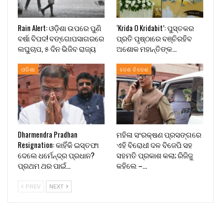
Rain Alert: ଓଡ଼ିଶା ଉପରେ ପୁଣି
‘Krida O Kridabit’: ପୁସ୍ତକର
ବର୍ଷା ବିପଦ! ବଙ୍ଗୋପସାଗରରେ
ପ୍ରତି ପୃଷ୍ଠାରେ ବଞ୍ଚିରହିବ
ଲଘୁଚାପ, ୫ ଦିନ ଭିଜିବ ରାଜ୍ୟ
ଅଶୋକ ମହାନ୍ତିଙ୍କ…
ଓଡିଶା
ଦେଶ ବିଦେଶ
Dharmendra Pradhan
ମହିଳା ସଂରକ୍ଷଣ ପ୍ରସଙ୍ଗରେ
Resignation: କାହିଁକି ଇସ୍ତଫା
ଏହି ବିରୋଧୀ ଦଳ ବିଜେପି ସହ
ଦେଲେ ଧର୍ମେନ୍ଦ୍ର ପ୍ରଧାନ?
ସହମତି ପ୍ରକାଶ କଲା; ରିଜିଜୁ
ପ୍ରଥମ ଥର ପାଇଁ…
କହିଲେ –…
PREV
NEXT