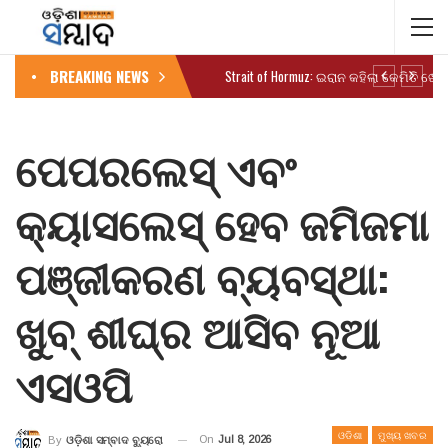
BREAKING NEWS
ପେପରଲେସ୍ ଏବଂ
କ୍ୟାସଲେସ୍ ହେବ ଜମିଜମା
ପଞ୍ଜୀକରଣ ବ୍ୟବସ୍ଥା:
ଖୁବ୍ ଶୀଘ୍ର ଆସିବ ନୂଆ
ଏସଓପି
ଓଡିଶା
ମୁଖ୍ୟ ଖବର
On
Jul 8, 2026
By
ଓଡ଼ିଶା ସମ୍ବାଦ ବ୍ୟୁରୋ