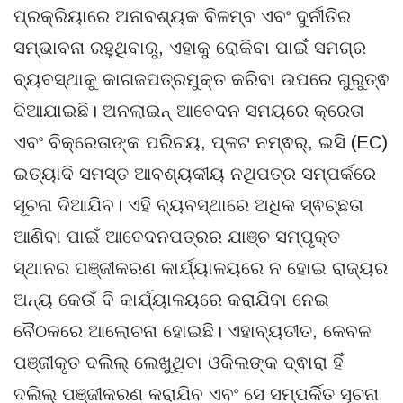
ପ୍ରକ୍ରିୟାରେ ଅନାବଶ୍ୟକ ବିଳମ୍ବ ଏବଂ ଦୁର୍ନୀତିର
ସମ୍ଭାବନା ରହୁଥିବାରୁ, ଏହାକୁ ରୋକିବା ପାଇଁ ସମଗ୍ର
ବ୍ୟବସ୍ଥାକୁ କାଗଜପତ୍ରମୁକ୍ତ କରିବା ଉପରେ ଗୁରୁତ୍ଵ
ଦିଆଯାଇଛି। ଅନଲାଇନ୍ ଆବେଦନ ସମୟରେ କ୍ରେତା
ଏବଂ ବିକ୍ରେତାଙ୍କ ପରିଚୟ, ପ୍ଳଟ ନମ୍ଵର୍, ଇସି (EC)
ଇତ୍ୟାଦି ସମସ୍ତ ଆବଶ୍ୟକୀୟ ନଥିପତ୍ର ସମ୍ପର୍କରେ
ସୂଚନା ଦିଆଯିବ। ଏହି ବ୍ୟବସ୍ଥାରେ ଅଧିକ ସ୍ଵଚ୍ଛତା
ଆଣିବା ପାଇଁ ଆବେଦନପତ୍ରର ଯାଞ୍ଚ ସମ୍ପୃକ୍ତ
ସ୍ଥାନର ପଞ୍ଜୀକରଣ କାର୍ଯ୍ୟାଳୟରେ ନ ହୋଇ ରାଜ୍ୟର
ଅନ୍ୟ କେଉଁ ବି କାର୍ଯ୍ୟାଳୟରେ କରାଯିବା ନେଇ
ବୈଠକରେ ଆଲୋଚନା ହୋଇଛି। ଏହାବ୍ୟତୀତ, କେବଳ
ପଞ୍ଜୀକୃତ ଦଲିଲ୍ ଲେଖୁଥିବା ଓକିଲଙ୍କ ଦ୍ଵାରା ହିଁ
ଦଲିଲ୍ ପଞ୍ଜୀକରଣ କରାଯିବ ଏବଂ ସେ ସମ୍ପର୍କିତ ସୂଚନା