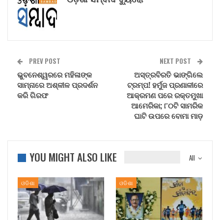
PREV POST
NEXT POST
ଭୁବନେଶ୍ୱରରେ ମହିଳାଙ୍କ
ଅସ୍ତ୍ରବିରତି ଭାଙ୍ଗିଲେ
ସାମ୍ନାରେ ଅଶ୍ଳୀଳ ପ୍ରଦର୍ଶନ
ଟ୍ରମ୍ପ! ହର୍ମୁଜ ପ୍ରଣାଳୀରେ
କରି ଗିରଫ
ଆକ୍ରମଣ ପରେ ରକ୍ତମୁଖା
ଆମେରିକା; ୮୦ଟି ସାମରିକ
ଘାଟି ଉପରେ ବୋମା ମାଡ଼
YOU MIGHT ALSO LIKE
All
ଓଡିଶା
ଓଡିଶା