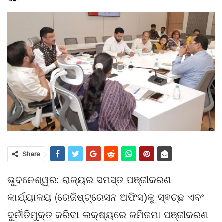
Share
ଭୁବନେଶ୍ୱର: ରାଜ୍ୟର ସମସ୍ତ ପଞ୍ଜୀକରଣ
କାର୍ଯ୍ୟାଳୟ (ରେଜିଷ୍ଟ୍ରେସନ ଅଫିସ)କୁ ସ୍ଵଚ୍ଛ ଏବଂ
ଦୁର୍ନୀତିମୁକ୍ତ କରିବା ଲକ୍ଷ୍ୟରେ ଜମିଜମା ପଞ୍ଜୀକରଣ