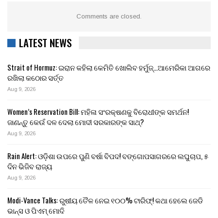
Comments are closed.
LATEST NEWS
Strait of Hormuz: ଇରାନ କହିଲା କେମିତି ଖୋଲିବ ହର୍ମୁଜ୍…ଆମେରିକା ଆଗରେ
ରଖିଲା କଠୋର ସର୍ତ୍ତ
Aug 9, 2026
Women’s Reservation Bill: ମହିଳା ସଂରକ୍ଷଣକୁ ବିରୋଧୀଙ୍କ ସମର୍ଥନ!
ଜାଣନ୍ତୁ କେଉଁ ଦଳ ଦେଲା ମୋଦୀ ସରକାରଙ୍କ ସାଥ୍?
Aug 9, 2026
Rain Alert: ଓଡ଼ିଶା ଉପରେ ପୁଣି ବର୍ଷା ବିପଦ! ବଙ୍ଗୋପସାଗରରେ ଲଘୁଚାପ, ୫
ଦିନ ଭିଜିବ ରାଜ୍ୟ
Aug 9, 2026
Modi-Vance Talks: ରୁଷୀୟ ତୈଳ ନେଇ ୧୦୦% ଟାରିଫ୍! କଥା ହେଲେ ଜେଡି
ଭାନ୍ସ ଓ ପିଏମ୍ ମୋଦି