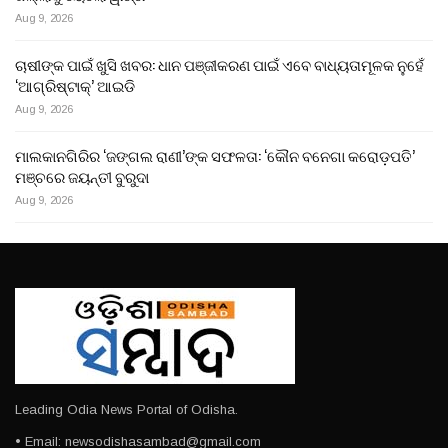
Aug 9, 2026
ଚାଷୀଙ୍କ ପାଇଁ ଖୁସି ଖବର: ଧାନ ପଞ୍ଜୀକରଣ ପାଇଁ ଏବେ ବାଧ୍ୟତାମୂଳକ ନୁହେଁ
‘ଆଗ୍ରିଷ୍ଟାକ୍’ ଆଇଡି
Aug 9, 2026
ମାଲକାନଗିରିର ‘ଜଙ୍ଗଲ ରାଣୀ’ଙ୍କ ସଫଳତା: ‘କୌନ ବନେଗା କରୋଡ଼ପତି’
ମଞ୍ଚରେ ଜୟନ୍ତୀ ବୁରୁଦା
Aug 9, 2026
Leading Odia News Portal of Odisha.
• Email: newsodishasambad@gmail.com