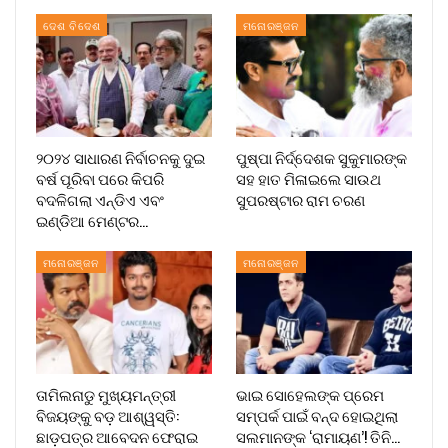
ଦେଶ ବିଦେଶ
ମନୋରଞ୍ଜନ
୨୦୨୪ ସାଧାରଣ ନିର୍ବାଚନକୁ ଦୁଇ
ପୁଷ୍ପା ନିର୍ଦ୍ଦେଶକ ସୁକୁମାରଙ୍କ
ବର୍ଷ ପୂରିବା ପରେ କିପରି
ସହ ହାତ ମିଳାଇଲେ ସାଉଥ
ବଦଳିଗଲା ଏନ୍‌ଡିଏ ଏବଂ
ସୁପରଷ୍ଟାର ରାମ ଚରଣ
ଇଣ୍ଡିଆ ମେଣ୍ଟର…
ମନୋରଞ୍ଜନ
ମନୋରଞ୍ଜନ
ତାମିଲନାଡୁ ମୁଖ୍ୟମନ୍ତ୍ରୀ
ଭାଇ ସୋହେଲଙ୍କ ପ୍ରେମ
ବିଜୟଙ୍କୁ ବଡ଼ ଆଶ୍ୱସ୍ତି:
ସମ୍ପର୍କ ପାଇଁ ବନ୍ଦ ହୋଇଥିଲା
ଛାଡ଼ପତ୍ର ଆବେଦନ ଫେରାଇ
ସଲମାନଙ୍କ ‘ରାମାୟଣ’! ତିନି…