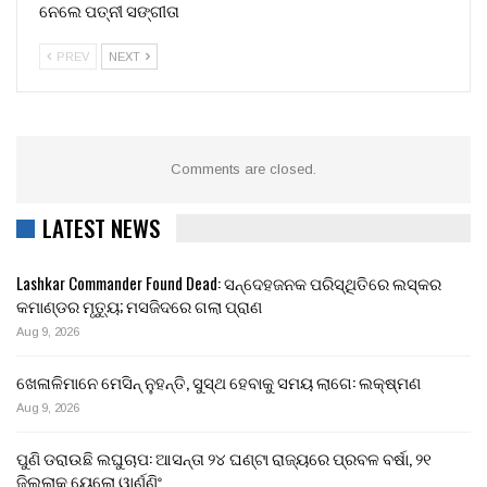
ନେଲେ ପତ୍ନୀ ସଙ୍ଗୀତା
PREV
NEXT
Comments are closed.
LATEST NEWS
Lashkar Commander Found Dead: ସନ୍ଦେହଜନକ ପରିସ୍ଥିତିରେ ଲସ୍କର
କମାଣ୍ଡର ମୃତ୍ୟୁ; ମସଜିଦରେ ଗଲା ପ୍ରାଣ
Aug 9, 2026
ଖେଳାଳିମାନେ ମେସିନ୍ ନୁହନ୍ତି, ସୁସ୍ଥ ହେବାକୁ ସମୟ ଲାଗେ: ଲକ୍ଷ୍ମଣ
Aug 9, 2026
ପୁଣି ଡରାଉଛି ଲଘୁଚାପ: ଆସନ୍ତା ୨୪ ଘଣ୍ଟା ରାଜ୍ୟରେ ପ୍ରବଳ ବର୍ଷା, ୨୧
ଜିଲ୍ଲାକୁ ୟେଲୋ ୱାର୍ଣ୍ଣିଂ