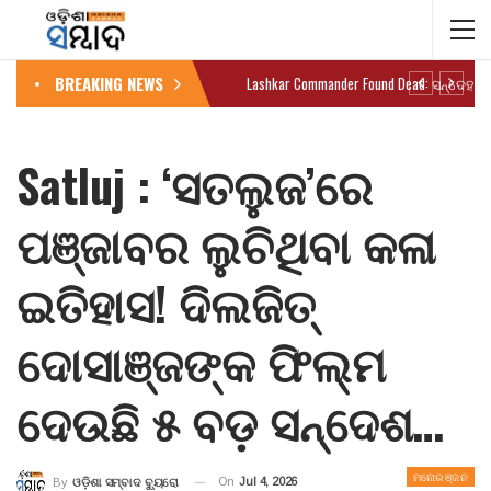
BREAKING NEWS
Satluj : ‘ସତଲୁଜ’ରେ
ପଞ୍ଜାବର ଲୁଚିଥିବା କଳା
ଇତିହାସ! ଦିଲଜିତ୍
ଦୋସାଞ୍ଜଙ୍କ ଫିଲ୍ମ
ଦେଉଛି ୫ ବଡ଼ ସନ୍ଦେଶ…
ମନୋରଞ୍ଜନ
On
Jul 4, 2026
By
ଓଡ଼ିଶା ସମ୍ବାଦ ବ୍ୟୁରୋ