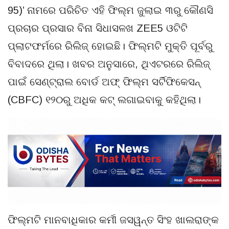
95)’ ନାମରେ ପରିଚିତ ଏହି ଫିଲ୍ମ ଜୁଲାଇ ୩ରୁ କୌଣସି
ପ୍ରଚାର ପ୍ରସାର ବିନା ସିଧାସଳଖ ZEE5 ଓଟିଟି
ପ୍ଲାଟଫର୍ମରେ ରିଲିଜ୍ ହୋଇଛି। ଫିଲ୍ମଟି ମୁକ୍ତି ପୂର୍ବରୁ
ବିବାଦରେ ଥିଲା। ଖବର ଅନୁସାରେ, ଥିଏଟରରେ ରିଲିଜ୍
ପାଇଁ ସେଣ୍ଟ୍ରାଲ ବୋର୍ଡ ଅଫ୍ ଫିଲ୍ମ ସର୍ଟିଫିକେସନ୍
(CBFC) ୧୨୦ରୁ ଅଧିକ କଟ୍ ଲଗାଇବାକୁ କହିଥିଲା।
ଫିଲ୍ମଟି ମାନବାଧିକାର କର୍ମୀ ଜସୱନ୍ତ ସିଂହ ଖାଲରାଙ୍କ