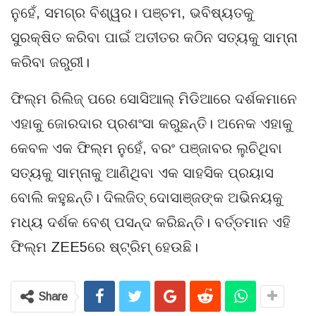
ନୁହେଁ, ସମଗ୍ର ବିଶ୍ୱର। ପଞ୍ଚମ, ଭବିଷ୍ୟତକୁ
ସୁରକ୍ଷିତ କରିବା ପାଇଁ ଅତୀତର କଠିନ ସତ୍ୟକୁ ସାମ୍ନା
କରିବା ଜରୁରୀ।
ଫିଲ୍ମ ରିଲିଜ୍ ପରେ ସୋସିଆଲ୍ ମିଡିଆରେ ଦର୍ଶକମାନେ
ଏହାକୁ ଜୋରଦାର ପ୍ରଶଂସା କରୁଛନ୍ତି। ଅନେକ ଏହାକୁ
କେବଳ ଏକ ଫିଲ୍ମ ନୁହେଁ, ବରଂ ପଞ୍ଜାବର ଲୁଚିଥିବା
ସତ୍ୟକୁ ସାମ୍ନାକୁ ଆଣିଥିବା ଏକ ସାହସିକ ପ୍ରୟାସ
ବୋଲି କହୁଛନ୍ତି। ଦିଲଜିତ୍ ଦୋସାଞ୍ଜଙ୍କ ଅଭିନୟକୁ
ମଧ୍ୟ ଦର୍ଶକ ବେଶ୍ ପସନ୍ଦ କରିଛନ୍ତି। ବର୍ତ୍ତମାନ ଏହି
ଫିଲ୍ମ ZEE5ରେ ଷ୍ଟ୍ରିମ୍ ହେଉଛି।
Share