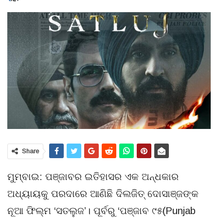
Share
ମୁମ୍ବାଇ: ପଞ୍ଜାବର ଇତିହାସର ଏକ ଅନ୍ଧକାର
ଅଧ୍ୟାୟକୁ ପରଦାରେ ଆଣିଛି ଦିଲଜିତ୍ ଦୋସାଞ୍ଜଙ୍କ
ନୂଆ ଫିଲ୍ମ ‘ସତଲୁଜ’। ପୂର୍ବରୁ ‘ପଞ୍ଜାବ ୯୫(Punjab