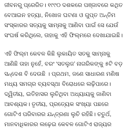
ଜୀବନରୁ ପ୍ରେରିତ। ୧୯୯୦ ଦଶକରେ ପଞ୍ଜାବରେ କଥିତ
ବେଆଇନ ହତ୍ୟା, ନିଖୋଜ ଘଟଣା ଓ ଗୁପ୍ତ ଅନ୍ତିମ
ସଂସ୍କାରର ସତ୍ୟକୁ ସାମ୍ନାକୁ ଆଣିବା ପାଇଁ ସେ ଯେଉଁ
ସଂଘର୍ଷ କରିଥିଲେ, ତାହାକୁ ଏହି ଫିଲ୍ମରେ ଦେଖାଯାଇଛି।
ଏହି ଫିଲ୍ମ କେବଳ କିଛି ଲୁକାୟିତ ସତକୁ ସାମ୍ନାକୁ
ଆଣିଛି ତାହା ନୁହେଁ, ବରଂ ‘ସତଲୁଜ’ ନାଗରିକଙ୍କୁ ୫ଟି ବଡ଼
ସନ୍ଦେଶ ବି ଦେଉଛି । ପ୍ରଥମ, ଜଣେ ସାଧାରଣ ମଣିଷ
ମଧ୍ୟ ସମଗ୍ର ବ୍ୟବସ୍ଥା ବିରୋଧରେ ଲଢ଼ିପାରେ।
ଦ୍ୱିତୀୟ, ଇତିହାସର ଲୁଚିଥିବା ଅଧ୍ୟାୟକୁ ଜାଣିବା
ଆବଶ୍ୟକ। ତୃତୀୟ, ପ୍ରତ୍ୟେକ ସଂଖ୍ୟା ପଛରେ
ଗୋଟିଏ ପରିବାରର ଯନ୍ତ୍ରଣା ଲୁଚି ରହିଛି। ଚତୁର୍ଥ,
ମାନବାଧିକାରର ଲଢ଼େଇ କେବଳ ଗୋଟିଏ ରାଜ୍ୟର