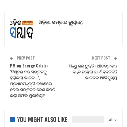
ଓଡ଼ିଶା ସମ୍ବାଦ ବ୍ୟୁରୋ
PREV POST
NEXT POST
PM on Energy Crisis:
ସିନ୍ଧୁ ଜଳ ଚୁକ୍ତି: ଆତଙ୍କବାଦ
‘ବିଶ୍ବର ବଡ ସଙ୍କଟକୁ
ବନ୍ଦ ନହେବା ଯାଏଁ ବଦଳିବନି
ହରାଇଲା ଭାରତ…’,
ଭାରତର ଆଭିମୁଖ୍ୟ
ପ୍ରଧାନମନ୍ତ୍ରୀ ବଖାଣିଲେ
ତେଲ ସଙ୍କଟର ଦେଶ କିପରି
କଲା ସଫଳ ମୁକାବିଲା?
YOU MIGHT ALSO LIKE
All