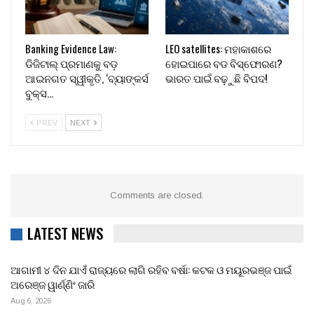
Banking Evidence Law:
LEO satellites: ମହାକାଶରେ
ଡିଜିଟାଲ୍ ପ୍ରମାଣକୁ ବଡ଼
ହୋଇପାରେ ବଡ ବିସ୍ଫୋରଣ?
ଆଇନଗତ ସ୍ୱୀକୃତି, ‘ବ୍ୟାଙ୍କର୍ସ
ଭାରତ ପାଇଁ ବଢ଼ୁଛି ବିପଦ!
ବୁକ୍ସ…
PREV
NEXT
Comments are closed.
LATEST NEWS
ଆଗାମୀ ୪ ଦିନ ଯାଏଁ ରାଜ୍ୟରେ ଲାଗି ରହିବ ବର୍ଷା: କଟକ ଓ ମୟୂରଭଞ୍ଜ ପାଇଁ
ଅରେଞ୍ଜ ୱାର୍ଣ୍ଣିଂ ଜାରି
Aug 6, 2026