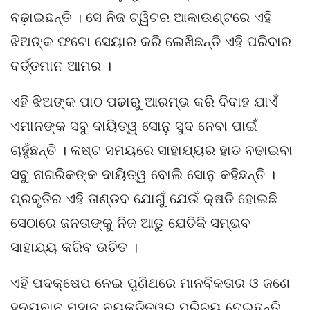
ବଢ଼ାଇଛନ୍ତି । ସେ ନିଜ ଟ୍ୱିଟର ଆକାଉଣ୍ଟରେ ଏହି
ଝିଅଙ୍କ ଫଟୋ ସେୟାର କରି ଲେଖିଛନ୍ତି ଏହି ପରିବାର
ବର୍ତ୍ତମାନ ଆମର ।
ଏହି ଝିଅଙ୍କ ପାଠ ପଢାରୁ ଆରମ୍ଭ କରି ବିବାହ ଯାଏଁ
ଏମାନଙ୍କ ସବୁ ଦାୟିତ୍ୱ ସୋନୁ ସୁଦ ନେବା ପାଇଁ
ଚାହୁଁଛନ୍ତି । କଷ୍ଟ ସମୟରେ ସାହାଯ୍ୟର ହାତ ବଢାଇବା
ସବୁ ନାଗରିକଙ୍କ ଦାୟିତ୍ୱ ବୋଲି ସୋନୁ କହିଛନ୍ତି ।
ପ୍ରକୃତିର ଏହି ତାଣ୍ଡବ ଯୋଗୁଁ ଯେଉଁ କ୍ଷତି ହୋଇଛି
ସେଠାରେ ଜନତାଙ୍କୁ ନିଜ ଆଡୁ ଯେତିକି ସମ୍ଭବ
ସାହାଯ୍ୟ କରିବ ଉଚିତ ।
ଏହି ପଦକ୍ଷେପ ନେଇ ପୁଣିଥରେ ମାନବିକତାର ଓ ଜଣେ
ହୃଦୟବାନ ମହାନ ବ୍ୟକ୍ତିତ୍ୱର ପରିଚୟ ଦେଇଛନ୍ତି