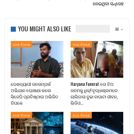
ନେଇଥିବା ସନ୍ଦେହ
YOU MIGHT ALSO LIKE
All
ଦେଶ ବିଦେଶ
ଦେଶ ବିଦେଶ
ଦେଶବ୍ୟାପୀ ଜନସମ୍ପର୍କ
Haryana Funeral: ତୋ ଝିଅ
ଅଭିଯାନ ଘୋଷଣା କଲେ
ଜନମକୁ ଧିକ୍! ବୃଦ୍ଧାଶ୍ରମରେ
ସିଜେପି ପ୍ରତିଷ୍ଠାତା ଅଭିଜିତ
ଚାଲିଗଲା ବୁଢା ବାପାଟା ଜୀବନ,
ଦିପକେ
ଭିଡିଓ…
ଦେଶ ବିଦେଶ
ଦେଶ ବିଦେଶ