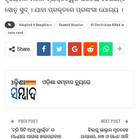
ସୋନୁ ସୁଦ୍ । ଯାହା ପ୍ରକୃତରେ ପ୍ରଶଂସା ଯୋଗ୍ୟ ।
Adopted 4 Daughters
Chamoli Disaster
Of Electrician Killed In
sonu sood
Share
ଓଡ଼ିଶା ସମ୍ବାଦ ବ୍ୟୁରୋ
PREV POST
NEXT POST
‘ଟ୍ରି ସିଟି ଅଫ୍ ୱାର୍ଲ୍ଡ’ ର
ବିଲରୁ ଭାଲୁର ମୃତଦେହ
ମାନ୍ୟତା ପାଇଲା ହାଇଦ୍ରାବାଦ
ଉଦ୍ଧାର, ନଖ ଓ ଦାନ୍ତ ତାଡି