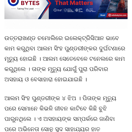
ଉତ୍ତରାଖଣ୍ଡ ଚମୋଲିରେ ଇଲେକ୍ଟ୍ରିସିଆନ ଭାବେ
କାମ କରୁଥିବା ଆଲମ ସିଂହ ପୁଣ୍ଡରୀଙ୍କର ଦୁର୍ଘଟଣାରେ
ମୃତ୍ୟୁ ହୋଇଛି । ଆଲମ ସେତେବେଳେ ଟନେଲରେ କାମ
କରୁଥିଲେ । ତାଙ୍କ ମୃତ୍ୟୁ ଯୋଗୁଁ ପୁରା ପରିବାର
ଅସହାୟ ଓ ବେସାହାରା ହୋଇଯାଇଛି ।
ଆଲମ ସିଂହ ପୁଣ୍ଡରୀଙ୍କ ୪ ଝିଅ । ପିତାଙ୍କ ମୃତ୍ୟୁ
ପରେ ସେମାନେ କିଭଳି ଜୀବନ କାଟିବେ କିଛି ବୁଝି
ପାରୁନଥିଲେ । ଏ ଅସହାୟଙ୍କ ସମ୍ପର୍କରେ ଜାଣିବା
ପରେ ଅଭିନେତା ସୋନୁ ସୁଦ ସାହାଯ୍ୟର ହାତ