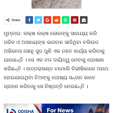
Share
ମୁମ୍ବାଇ: ଲକ୍ଷ ଲକ୍ଷ ଲୋକଙ୍କୁ ସାହାଯ୍ୟ କରି
ଗରିବ ଓ ଅସହାୟଙ୍କ ଭଗବାନ ସାଜିଥିବା ବଲିଉଡ
ଅଭିନେତା ସୋନୁ ସୁଦ ପୁଣି ଏକ ମହତ କାର୍ଯ୍ୟ କରିବାକୁ
ଯାଉଛନ୍ତି । ସେ ଏକ ବଡ ଦାୟିତ୍ୱ ନେବାକୁ ଘୋଷଣା
କରିଛନ୍ତି । ଉତ୍ତରାଖଣ୍ଡ ଚମୋଲି ବିଭୀଷିକାରେ ଅନାଥ
ହୋଇଯାଇଥିବା ଝିଅଙ୍କୁ ପୋଷ୍ୟ ସନ୍ତାନ ଭାବେ
ଗ୍ରହଣ କରିବାକୁ ସେ ନିଷ୍ପତ୍ତି ନେଇଛନ୍ତି ।