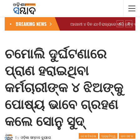
BREAKING NEWS
ଚମୋଲି ଦୁର୍ଘଟଣାରେ
ପ୍ରାଣ ହରାଇଥିବା
କର୍ମଚାରୀଙ୍କ ୪ ଝିଅଙ୍କୁ
ପୋଷ୍ୟ ଭାବେ ଗ୍ରହଣ
କଲେ ସୋନୁ ସୁଦ୍
ଦେଶ ବିଦେଶ
ବ୍ୟକ୍ତିତ୍ୱ
ଭଲଖବର
By
ଓଡ଼ିଶା ସମ୍ବାଦ ବ୍ୟୁରୋ