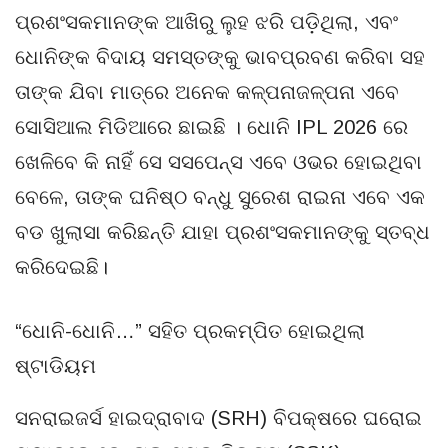
ପ୍ରଶଂସକମାନଙ୍କ ଆଖିରୁ ଲୁହ ଝରି ପଡ଼ିଥିଲା, ଏବଂ
ଧୋନିଙ୍କ ବିଦାୟ ସମସ୍ତଙ୍କୁ ଭାବପ୍ରବଣ କରିବା ସହ
ତାଙ୍କ ଯିବା ମାତ୍ରେ ଅନେକ କଳ୍ପନାଜଳ୍ପନା ଏବେ
ସୋସିଆଲ ମିଡିଆରେ ଛାଇଛି । ଧୋନି IPL 2026 ରେ
ଖେଳିବେ କି ନାହିଁ ସେ ସସପେନ୍ସ ଏବେ ଓଭର ହୋଇଥିବା
ବେଳେ, ତାଙ୍କ ଘନିଷ୍ଠ ବନ୍ଧୁ ସୁରେଶ ରାଇନା ଏବେ ଏକ
ବଡ ଖୁଲାସା କରିଛନ୍ତି ଯାହା ପ୍ରଶଂସକମାନଙ୍କୁ ସ୍ତବ୍ଧ
କରିଦେଇଛି।
“ଧୋନି-ଧୋନି…” ସହିତ ପ୍ରକମ୍ପିତ ହୋଇଥିଲା
ଷ୍ଟାଡିୟମ
ସନରାଇଜର୍ସ ହାଇଦ୍ରାବାଦ (SRH) ବିପକ୍ଷରେ ଘରୋଇ