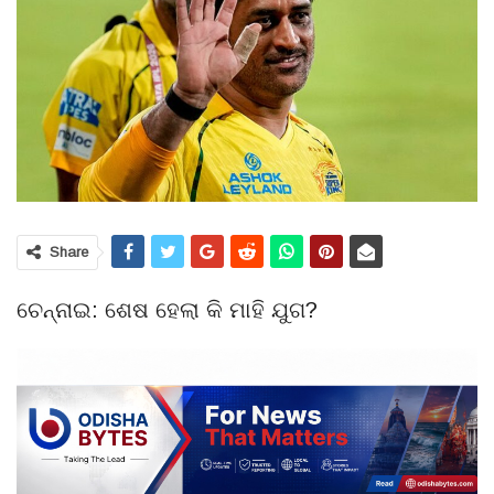
Share
ଚେନ୍ନାଇ: ଶେଷ ହେଲା କି ମାହି ଯୁଗ?