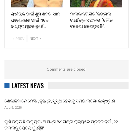
ଚାଷୀଙ୍କ ପାଇଁ ଖୁସି ଖବର: ଧାନ
ମାଲକାନଗିରିର ‘ଜଙ୍ଗଲ
ପଞ୍ଜୀକରଣ ପାଇଁ ଏବେ
ରାଣୀ’ଙ୍କ ସଫଳତା: ‘କୌନ
ବାଧ୍ୟତାମୂଳକ ନୁହେଁ…
ବନେଗା କରୋଡ଼ପତି’…
PREV
NEXT
Comments are closed.
LATEST NEWS
ଖେଳାଳିମାନେ ମେସିନ୍ ନୁହନ୍ତି, ସୁସ୍ଥ ହେବାକୁ ସମୟ ଲାଗେ: ଲକ୍ଷ୍ମଣ
Aug 9, 2026
ପୁଣି ଡରାଉଛି ଲଘୁଚାପ: ଆସନ୍ତା ୨୪ ଘଣ୍ଟା ରାଜ୍ୟରେ ପ୍ରବଳ ବର୍ଷା, ୨୧
ଜିଲ୍ଲାକୁ ୟେଲୋ ୱାର୍ଣ୍ଣିଂ