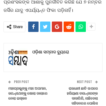
ପ୍ରଶଂସକଙ୍କ ଆଶାକୁ ପୁନର୍ଜୀବିତ କରିଛି ଯେ ୭ ନମ୍ବର
ଜର୍ସିର ଯାଦୁ ଏପର୍ଯ୍ୟନ୍ତ ଫିକା ପଡ଼ିନାହିଁ।
Share
ଓଡ଼ିଶା ସମ୍ବାଦ ବ୍ୟୁରୋ
PREV POST
NEXT POST
ମହାପ୍ରଭୁଙ୍କୁ ମହା ଅପମାନ,
ରାଜଧାନୀ ଛାତି ଉପରେ
ଜଗନ୍ନାଥଙ୍କୁ ଖୋଲା ଡାଲାରେ
ହରିୟାଣା ବାଉନ୍ସରଙ୍କ
ନେଲା ଇସ୍କନ
ଦାଦାଗିରି, ନାଛିଦେଲା
ସହିଦନଗର ପୋଲିସ