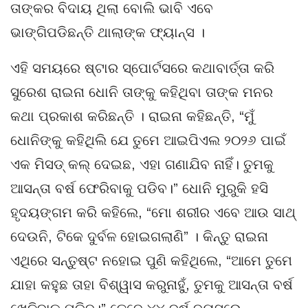
ତାଙ୍କର ବିଦାୟ ଥିଲା ବୋଲି ଭାବି ଏବେ
ଭାଙ୍ଗିପଡିଛନ୍ତି ଥାଲାଙ୍କ ଫ୍ୟାନ୍ସ ।
ଏହି ସମୟରେ ଷ୍ଟାର ସ୍ପୋର୍ଟସରେ କଥାବାର୍ତ୍ତା କରି
ସୁରେଶ ରାଇନା ଧୋନି ତାଙ୍କୁ କହିଥିବା ତାଙ୍କ ମନର
କଥା ପ୍ରକାଶ କରିଛନ୍ତି । ରାଇନା କହିଛନ୍ତି, “ମୁଁ
ଧୋନିଙ୍କୁ କହିଥିଲି ଯେ ତୁମେ ଆଇପିଏଲ ୨୦୨୬ ପାଇଁ
ଏକ ମିସଡ୍ କଲ୍ ଦେଇଛ, ଏହା ଗଣାଯିବ ନାହିଁ। ତୁମକୁ
ଆସନ୍ତା ବର୍ଷ ଫେରିବାକୁ ପଡିବ।” ଧୋନି ମୁରୁକି ହସି
ହୃଦୟଙ୍ଗମ କରି କହିଲେ, “ମୋ ଶରୀର ଏବେ ଆଉ ସାଥ୍
ଦେଉନି, ଟିକେ ଦୁର୍ବଳ ହୋଇଗଲାଣି” । କିନ୍ତୁ ରାଇନା
ଏଥିରେ ସନ୍ତୁଷ୍ଟ ନହୋଇ ପୁଣି କହିଥିଲେ, “ଆମେ ତୁମେ
ଯାହା କହୁଛ ତାହା ବିଶ୍ୱାସ କରୁନାହୁଁ, ତୁମକୁ ଆସନ୍ତା ବର୍ଷ