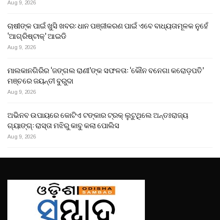
Aug 9, 2026
ଚାଷୀଙ୍କ ପାଇଁ ଖୁସି ଖବର: ଧାନ ପଞ୍ଜୀକରଣ ପାଇଁ ଏବେ ବାଧ୍ୟତାମୂଳକ ନୁହେଁ
‘ଆଗ୍ରିଷ୍ଟାକ୍’ ଆଇଡି
Aug 9, 2026
ମାଲକାନଗିରିର ‘ଜଙ୍ଗଲ ରାଣୀ’ଙ୍କ ସଫଳତା: ‘କୌନ ବନେଗା କରୋଡ଼ପତି’
ମଞ୍ଚରେ ଜୟନ୍ତୀ ବୁରୁଦା
Aug 9, 2026
ଅଭିନବ ଉପାୟରେ କୋଟିଏ ଟଙ୍କାର ଟ୍ରକ୍ ଲୁଟୁଥିଲେ ଅନ୍ତଃରାଜ୍ୟ
ଗ୍ୟାଙ୍ଗ୍: ରାସ୍ତା ମଝିରୁ କାବୁ କଲା ପୋଲିସ
Aug 9, 2026