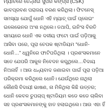
ମ୍ୟାଚରେ ଚେନ୍ନାଇ ସୁପର କିଙ୍ଗ୍ସ (CSK)
ଭାବପ୍ରବଣ ପରାଜୟ ବରଣ କରିଥିଲା। ଫିଟନେସ୍
ସମସ୍ୟା ଯୋଗୁଁ ଧୋନି ଏହି ମ୍ୟାଚ୍ ପାଇଁ ପ୍ଲେଇଂ
ଇଲେଭେନର ଅଂଶ ନଥିଲେ। ତଥାପି, ଇନିଂସ ବିରତି
ସମୟରେ ଧୋନି ଏକ ଦଳୀୟ ଫଟୋ ପାଇଁ ପଡ଼ିଆକୁ
ଆସିବା ପରେ, ପୂରା ଚେପକ ଷ୍ଟାଡିୟମ “ଧୋନି-
ଧୋନି…” ଧ୍ୱନିରେ ଫାଟିପଡିଥିଲା । ପ୍ରଶଂସକମାନେ
ସତେ ଯେପରି ଆକୁଳ ନିବେଦନ କରୁଥିଲେ…ବିଦାୟ
ନିଅନାହିଁ । ଆଉ ଧନ୍ୟବାଦ ଜଣାଇବା ପାଇଁ ପୂରା ପଡ଼ିଆ
ପରିକ୍ରମା କରିଥିଲେ ଧୋନି। ଯେଉଁଥିରେ ନାଥିଲା
କୌଣସି ବିଦାୟୀ ଭାଷଣ, ନା ମିଳିଥିଲା କିଛି ଉତ୍ତର;
ଧୋନି କେବଳ ଚୁପଚାପ୍ ଷ୍ଟାଡିୟମ କଡେ କଡେ ଚାଲିବା
ସହ ପ୍ରଶଂସକମାନଙ୍କୁ ହାତ ହଲାଇଥିଲେ। ଆଉ ଏହା ହିଁ