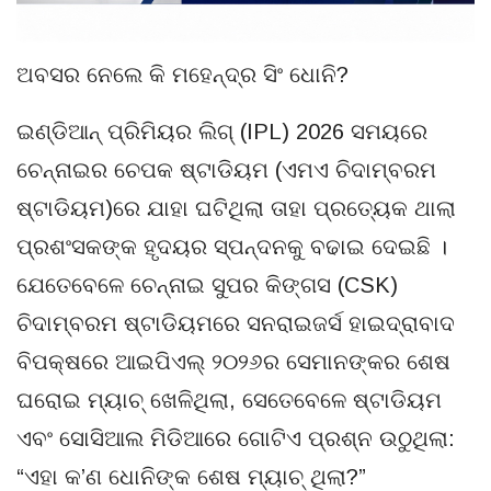
ଅବସର ନେଲେ କି ମହେନ୍ଦ୍ର ସିଂ ଧୋନି?
ଇଣ୍ଡିଆନ୍ ପ୍ରିମିୟର ଲିଗ୍ (IPL) 2026 ସମୟରେ
ଚେନ୍ନାଇର ଚେପକ ଷ୍ଟାଡିୟମ (ଏମଏ ଚିଦାମ୍ବରମ
ଷ୍ଟାଡିୟମ)ରେ ଯାହା ଘଟିଥିଲା ​​ତାହା ପ୍ରତ୍ୟେକ ଥାଲା
ପ୍ରଶଂସକଙ୍କ ହୃଦୟର ସ୍ପନ୍ଦନକୁ ବଢାଇ ଦେଇଛି ।
ଯେତେବେଳେ ଚେନ୍ନାଇ ସୁପର କିଙ୍ଗସ (CSK)
ଚିଦାମ୍ବରମ ଷ୍ଟାଡିୟମରେ ସନରାଇଜର୍ସ ହାଇଦ୍ରାବାଦ
ବିପକ୍ଷରେ ଆଇପିଏଲ୍ ୨୦୨୬ର ସେମାନଙ୍କର ଶେଷ
ଘରୋଇ ମ୍ୟାଚ୍ ଖେଳିଥିଲା, ସେତେବେଳେ ଷ୍ଟାଡିୟମ
ଏବଂ ସୋସିଆଲ ମିଡିଆରେ ଗୋଟିଏ ପ୍ରଶ୍ନ ଉଠୁଥିଲା:
“ଏହା କ’ଣ ଧୋନିଙ୍କ ଶେଷ ମ୍ୟାଚ୍ ଥିଲା?”