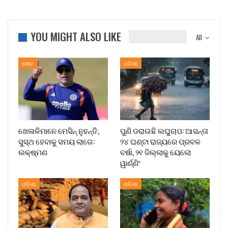
YOU MIGHT ALSO LIKE
All
ଖେଳ
ଓଡିଶା
ଖେଳାଳିମାନେ ମେସିନ୍ ନୁହନ୍ତି,
ପୁଣି ଡରାଉଛି ଲଘୁଚାପ: ଆସନ୍ତା
ସୁସ୍ଥ ହେବାକୁ ସମୟ ଲାଗେ:
୨୪ ଘଣ୍ଟା ରାଜ୍ୟରେ ପ୍ରବଳ
ଲକ୍ଷ୍ମଣ
ବର୍ଷା, ୨୧ ଜିଲ୍ଲାକୁ ୟେଲୋ
ୱାର୍ଣ୍ଣିଂ
ଓଡିଶା
ଓଡିଶା