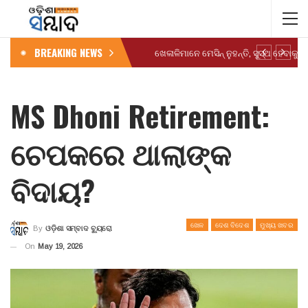
BREAKING NEWS
MS Dhoni Retirement:
ଚେପକରେ ଥାଲାଙ୍କ
ବିଦାୟ?
ଖେଳ
ଦେଶ ବିଦେଶ
ମୁଖ୍ୟ ଖବର
By
ଓଡ଼ିଶା ସମ୍ବାଦ ବ୍ୟୁରୋ
On
May 19, 2026