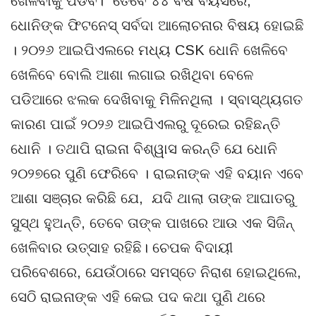
ଖେଳିବାକୁ ପଡିବ।” ତେବେ ୪୪ ବର୍ଷ ବୟସରେ,
ଧୋନିଙ୍କ ଫିଟନେସ୍ ସର୍ବଦା ଆଲୋଚନାର ବିଷୟ ହୋଇଛି
। ୨୦୨୬ ଆଇପିଏଲରେ ମଧ୍ୟ CSK ଧୋନି ଖେଳିବେ
ଖେଳିବେ ବୋଲି ଆଶା ଲଗାଇ ରଖିଥିବା ବେଳେ
ପଡିଆରେ ଝଲକ ଦେଖିବାକୁ ମିଳିନଥିଲା । ସ୍ବାସ୍ଥ୍ୟଗତ
କାରଣ ପାଇଁ ୨୦୨୬ ଆଇପିଏଲରୁ ଦୂରେଇ ରହିଛନ୍ତି
ଧୋନି । ତଥାପି ରାଇନା ବିଶ୍ୱାସ କରନ୍ତି ଯେ ଧୋନି
୨୦୨୭ରେ ପୁଣି ଫେରିବେ । ରାଇନାଙ୍କ ଏହି ବୟାନ ଏବେ
ଆଶା ସଞ୍ଚାର କରିଛି ଯେ, ଯଦି ଥାଲା ତାଙ୍କ ଆଘାତରୁ
ସୁସ୍ଥ ହୁଅନ୍ତି, ତେବେ ତାଙ୍କ ପାଖରେ ଆଉ ଏକ ସିଜିନ୍
ଖେଳିବାର ଉତ୍ସାହ ରହିଛି। ଚେପକ ବିଦାୟୀ
ପରିବେଶରେ, ଯେଉଁଠାରେ ସମସ୍ତେ ନିରାଶ ହୋଇଥିଲେ,
ସେଠି ରାଇନାଙ୍କ ଏହି କେଇ ପଦ କଥା ପୁଣି ଥରେ