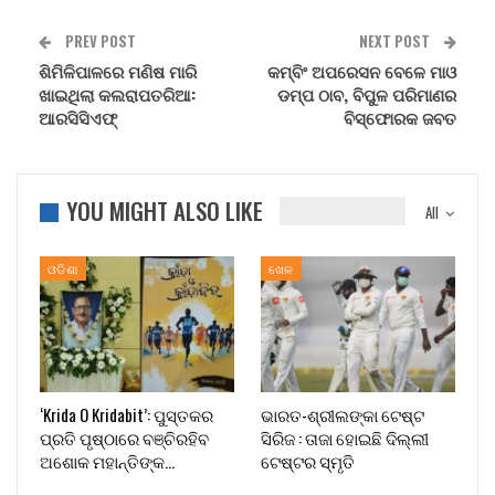
PREV POST
NEXT POST
ଶିମିଳିପାଳରେ ମଣିଷ ମାରି
କମ୍ବିଂ ଅପରେସନ ବେଳେ ମାଓ
ଖାଇଥିଲା କଲରାପତରିଆ:
ଡମ୍ପ ଠାବ, ବିପୁଳ ପରିମାଣର
ଆରସିସିଏଫ୍
ବିସ୍ଫୋରକ ଜବତ
YOU MIGHT ALSO LIKE
All
ଓଡିଶା
ଖେଳ
‘Krida O Kridabit’: ପୁସ୍ତକର
ଭାରତ-ଶ୍ରୀଲଙ୍କା ଟେଷ୍ଟ
ପ୍ରତି ପୃଷ୍ଠାରେ ବଞ୍ଚିରହିବ
ସିରିଜ : ତାଜା ହୋଇଛି ଦିଲ୍ଲୀ
ଅଶୋକ ମହାନ୍ତିଙ୍କ…
ଟେଷ୍ଟର ସ୍ମୃତି