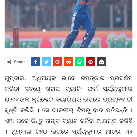
Share
ମୁମ୍ବାଇ: ଅଧିନାୟକ ଭାବେ ଚମତ୍କାର ପ୍ରଦର୍ଶନ
କରିବା ସତ୍ୱେ ଖରାପ ବ୍ୟାଟିଂ ଫର୍ମ ସୂର୍ଯ୍ୟକୁମାର
ଯାଦବଙ୍କ କ୍ରିକେଟ କ୍ୟାରିୟର ଉପରେ ପ୍ରଶ୍ନବାଚୀ
ସୃଷ୍ଟି କରିଛି । ସେ ଭାରତୀୟ ଟିମରୁ ବାଦ ପଡିଛନ୍ତି ।
ଏହା ପରେ କିନ୍ତୁ ତାଙ୍କ ବ୍ୟାଟ ଗର୍ଜିବା ଆରମ୍ଭ କରିଛି
। ମୁମ୍ବାଇ ଟି୨୦ ଲିଗରେ ସୂର୍ଯ୍ୟକୁମାର ମାତ୍ର ୩୨