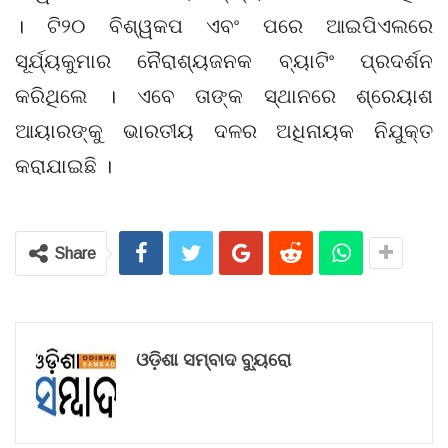
। ଟି୨୦ ବିଶ୍ୱକପ ଏବଂ ପରେ ଆଇପିଏଲରେ
ସୂର୍ଯ୍ୟକୁମାର ନୈରାଶ୍ୟଜନକ ବ୍ୟାଟିଂ ପ୍ରଦର୍ଶନ
କରିଥିଲେ । ଏବେ ତାଙ୍କ ସ୍ଥାନରେ ଶ୍ରେୟାଶ
ଆୟାରଙ୍କୁ ଭାରତୀୟ ଦଳର ଅଧିନାୟକ ନିଯୁକ୍ତ
କରାଯାଇଛି ।
Share
ଓଡ଼ିଶା ସମ୍ବାଦ ବ୍ୟୁରୋ