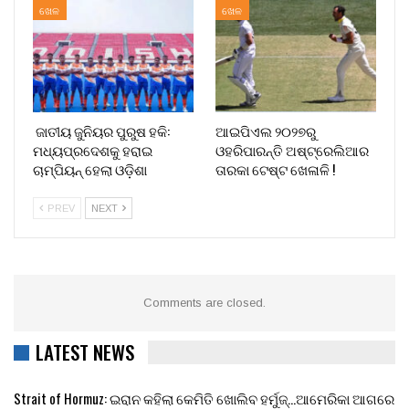
ଖେଳ
ଖେଳ
ଜାତୀୟ ଜୁନିୟର ପୁରୁଷ ହକି:
ଆଇପିଏଲ ୨୦୨୭ରୁ
ମଧ୍ୟପ୍ରଦେଶକୁ ହରାଇ
ଓହରିପାରନ୍ତି ଅଷ୍ଟ୍ରେଲିଆର
ଚାମ୍ପିୟନ୍ ହେଲା ଓଡ଼ିଶା
ତାରକା ଟେଷ୍ଟ ଖେଳାଳି !
PREV
NEXT
Comments are closed.
LATEST NEWS
Strait of Hormuz: ଇରାନ କହିଲା କେମିତି ଖୋଲିବ ହର୍ମୁଜ୍…ଆମେରିକା ଆଗରେ