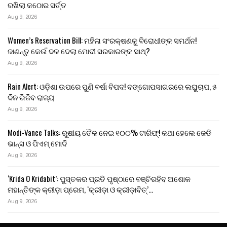
ରଖିଲା କଠୋର ସର୍ତ୍ତ
Aug 9, 2026
Women’s Reservation Bill: ମହିଳା ସଂରକ୍ଷଣକୁ ବିରୋଧୀଙ୍କ ସମର୍ଥନ!
ଜାଣନ୍ତୁ କେଉଁ ଦଳ ଦେଲା ମୋଦୀ ସରକାରଙ୍କ ସାଥ୍?
Aug 9, 2026
Rain Alert: ଓଡ଼ିଶା ଉପରେ ପୁଣି ବର୍ଷା ବିପଦ! ବଙ୍ଗୋପସାଗରରେ ଲଘୁଚାପ, ୫
ଦିନ ଭିଜିବ ରାଜ୍ୟ
Aug 9, 2026
Modi-Vance Talks: ରୁଷୀୟ ତୈଳ ନେଇ ୧୦୦% ଟାରିଫ୍! କଥା ହେଲେ ଜେଡି
ଭାନ୍ସ ଓ ପିଏମ୍ ମୋଦି
Aug 9, 2026
‘Krida O Kridabit’: ପୁସ୍ତକର ପ୍ରତି ପୃଷ୍ଠାରେ ବଞ୍ଚିରହିବ ଅଶୋକ
ମହାନ୍ତିଙ୍କ କ୍ରୀଡ଼ା ପ୍ରେମ, ‘କ୍ରୀଡ଼ା ଓ କ୍ରୀଡ଼ାବିତ୍’…
Aug 9, 2026