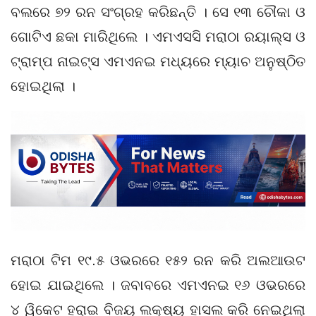
ବଲରେ ୭୨ ରନ ସଂଗ୍ରହ କରିଛନ୍ତି । ସେ ୧୩ ଚୌକା ଓ
ଗୋଟିଏ ଛକା ମାରିଥିଲେ । ଏମଏସସି ମରାଠା ରୟାଲ୍ସ ଓ
ଟ୍ରାମ୍ପ ନାଇଟ୍ସ ଏମଏନଇ ମଧ୍ୟରେ ମ୍ୟାଚ ଅନୁଷ୍ଠିତ
ହୋଇଥିଲା ।
ମରାଠା ଟିମ ୧୯.୫ ଓଭରରେ ୧୫୨ ରନ କରି ଅଲଆଉଟ
ହୋଇ ଯାଇଥିଲେ । ଜବାବରେ ଏମଏନଇ ୧୬ ଓଭରରେ
୪ ୱିକେଟ ହରାଇ ବିଜୟ ଲକ୍ଷ୍ୟ ହାସଲ କରି ନେଇଥିଲା