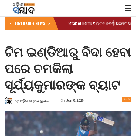
BREAKING NEWS
ଟିମ ଇଣ୍ଡିଆରୁ ବିଦା ହେବା
ପରେ ଚମକିଲା
ସୂର୍ଯ୍ୟକୁମାରଙ୍କ ବ୍ୟାଟ
ଖେଳ
On
Jun 8, 2026
By
ଓଡ଼ିଶା ସମ୍ବାଦ ବ୍ୟୁରୋ