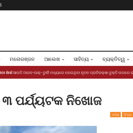
S
ମନୋରଞ୍ଜନ
ଆଲେଖ
ସାହିତ୍ୟ
ବ୍ୟକ୍ତିତ୍ୱ
efence deal:ସାଉଦି ଆରବ-ପାକ୍- ତୁର୍କୀ ମଧ୍ୟରେ ହୋଇଥିବା ନୂତନ ପ୍ରତିରକ୍ଷା ଚୁକ୍ତି ଉପର
େ ୩ ପର୍ଯ୍ୟଟକ ନିଖୋଜ
ଓଡିଶା
ଫିଚର