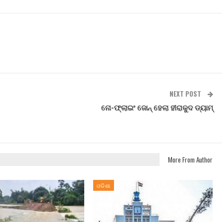
NEXT POST
ନୋ-ଫ୍ଲାଇଂ ଜୋନ୍ ହେଲା ହୀରାକୁଦ ଡ୍ୟାମ୍
More From Author
ଓଡିଶା