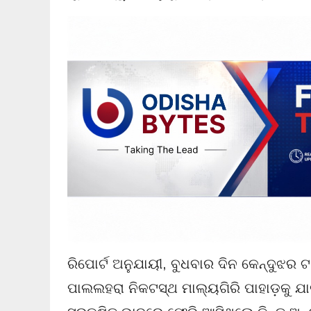
ରିପୋର୍ଟ ଅନୁଯାୟୀ, ବୁଧବାର ଦିନ କେନ୍ଦୁଝର
ପାଲଲହରା ନିକଟସ୍ଥ ମାଲ୍ୟଗିରି ପାହାଡ଼କୁ ଯ