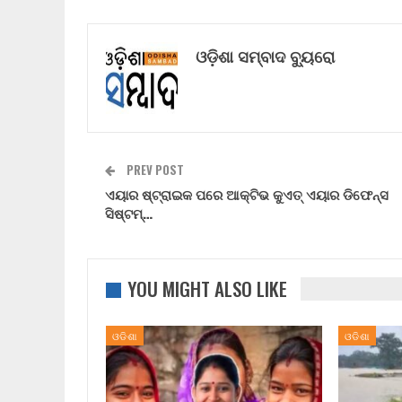
ଓଡ଼ିଶା ସମ୍ବାଦ ବ୍ୟୁରୋ
PREV POST
ଏୟାର ଷ୍ଟ୍ରାଇକ ପରେ ଆକ୍ଟିଭ କୁଏତ୍ ଏୟାର ଡିଫେନ୍ସ
ସିଷ୍ଟମ୍…
YOU MIGHT ALSO LIKE
ଓଡିଶା
ଓଡିଶା