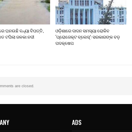
 ଘନଉଛି ବନ୍ୟା ବିପତ୍ତି,
ଓଡ଼ିଶାରେ ଦାଦନ ସମସ୍ୟା ରୋକିବ
େତ ଟପିଲା ଜଳକା ନଦୀ
‘ପ୍ରୋଜେକ୍ଟ ବ୍ଲେସ୍’: ସରକାରଙ୍କ ବଡ଼
ପଦକ୍ଷେପ
mments are closed.
ANY
ADS