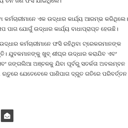
୍ୟ ତିନି ଜଣ ଫସି ଯାଇଥିଲେ।
 କର୍ମଚାରୀମାନେ ଏକ ଉଦ୍ଧାର କାର୍ଯ୍ୟ ଆରମ୍ଭ କରିଥିଲେ।
ାପ ପାଗ ଯୋଗୁଁ ଉଦ୍ଧାର କାର୍ଯ୍ୟ ବାଧାପ୍ରାପ୍ତ ହେଉଛି।
ଂ ଉଦ୍ଧାର କର୍ମଚାରୀମାନେ ଫସି ରହିଥିବା ଟ୍ରେକରମାନଙ୍କ
୍ତି। ଯୁବକମାନଙ୍କୁ ଖୁବ୍ ଶୀଘ୍ର ଉଦ୍ଧାର କରାଯିବ ଏବଂ
ବଂ ଜଙ୍ଗଲିଆ ଅଞ୍ଚଳକୁ ଯିବା ପୂର୍ବରୁ ସତର୍କତା ଅବଲମ୍ବନ
ଷା ଋତୁରେ ଯେତେବେଳେ ପାଣିପାଗ ଦ୍ରୁତ ଗତିରେ ପରିବର୍ତ୍ତନ