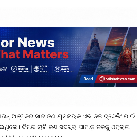
 ଟାଉନ୍ ଅଞ୍ଚଳର ସାତ ଜଣ ଯୁବକଙ୍କ ଏକ ଦଳ ଟ୍ରେକିଂ ପାଇଁ
ାଇଥିଲେ। ଟିମର ଚାରି ଜଣ ସଦସ୍ୟ ପାହାଡ଼ ତଳକୁ ଓହ୍ଲାଇ