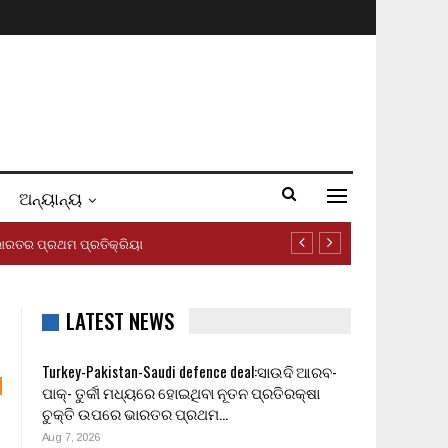
ଅନ୍ୟାନ୍ୟ
େ ଭାରତର ପ୍ରଥମ ପ୍ରତିକ୍ରିୟା
LATEST NEWS
Turkey-Pakistan-Saudi defence deal:ସାଉଦି ଆରବ-
ପାକ୍- ତୁର୍କୀ ମଧ୍ୟରେ ହୋଇଥିବା ନୂତନ ପ୍ରତିରକ୍ଷା
ଚୁକ୍ତି ଉପରେ ଭାରତର ପ୍ରଥମ…
Aug 7, 2026