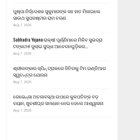
ପୁଷ୍ପା ନିର୍ଦ୍ଦେଶକ ସୁକୁମାରଙ୍କ ସହ ହାତ ମିଳାଇଲେ
ସାଉଥ ସୁପରଷ୍ଟାର ରାମ ଚରଣ
Aug 7, 2026
Subhadra Yojana:ରାକ୍ଷୀ ପୂର୍ଣ୍ଣିମାରେ ମିଳିବ ସୁଭଦ୍ରା
ଟଙ୍କା;୨୫ ଜୁଲାଇ ସୁଦ୍ଧା ଆବେଦନଗୁଡ଼ିକର…
Aug 7, 2026
ଶ୍ରୀଲଙ୍କାର ସ୍ପିନ୍ ଟ୍ରାକରେ ଜିତିବାକୁ ଟିମ ଇଣ୍ଡିଆର
ସ୍ୱତନ୍ତ୍ର ଯୋଜନା
Aug 7, 2026
ରେଭେନ୍ସା ଅଚଳାବସ୍ଥା ଉପରେ କୁଳପତିଙ୍କ ବଡ଼
ବୟାନ, ଖୁବଶୀଘ୍ର ସମାଧାନ ନେଇ ଦେଲେ ଆଶ୍ୱାସନା
Aug 7, 2026