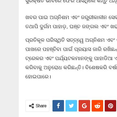
ସୁରକ୍ଷିତ ଭାବରେ ଫେରି ଆସିଥିଲେ କିନ୍ତୁ ଅନ
ଖବର ପାଇ ଅଗ୍ନିଶମ ଏବଂ ଜରୁରୀକାଳୀନ ସେବା
ତଥାପି ଦୁର୍ଗମ ପାହାଡ଼, ଘଞ୍ଚ ଜଙ୍ଗଲ ଏବଂ ଖର
ପ୍ରତିକୂଳ ପରିସ୍ଥିତି ସତ୍ତ୍ୱେ ଅଗ୍ନିଶମ ଏବ
ପାଖରେ ପହଞ୍ଚିବା ପାଇଁ ପ୍ରୟାସ ଜାରି ରଖିଛନ
ଟ୍ରେକର ଏବଂ ପର୍ଯ୍ୟଟକମାନଙ୍କୁ ପାହାଡିଆ ଏ
କରିବାକୁ ଅନୁରୋଧ କରିଛନ୍ତି। ବିଶେଷକରି ବର୍
ହୋଇପାରେ।
Share