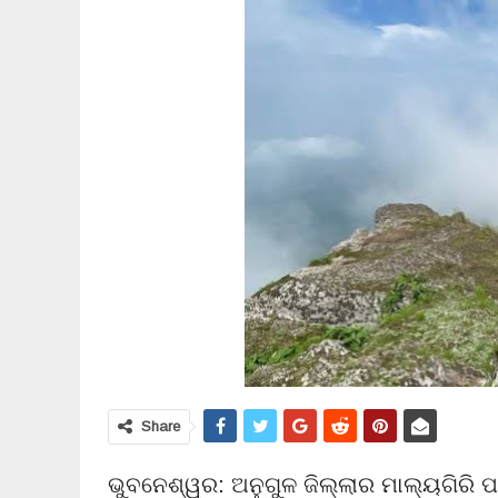
Share
ଭୁବନେଶ୍ୱର: ଅନୁଗୁଳ ଜିଲ୍ଲାର ମାଲ୍ୟଗିରି ପା