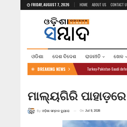
FRIDAY, AUGUST 7, 2026
HOME
ABOUT US
CONTACT U
ଓଡିଶା
ଦେଶ ବିଦେଶ
ରାଜନୀତି
ଖେଳ
BREAKING NEWS
Turkey-Pakistan-Saudi d
ମାଲ୍ୟଗିରି ପାହାଡ଼ର
On
Jul 9, 2026
By
ଓଡ଼ିଶା ସମ୍ବାଦ ବ୍ୟୁରୋ