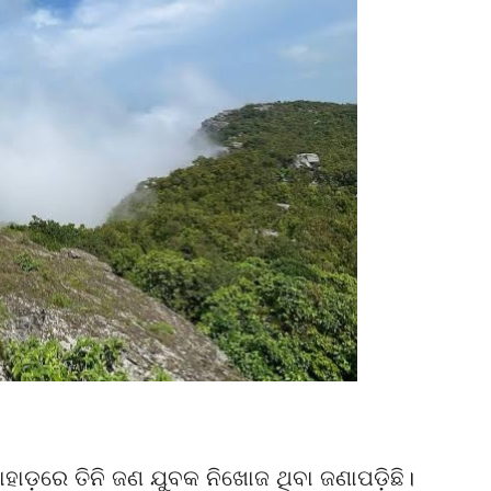
ହାଡ଼ରେ ତିନି ଜଣ ଯୁବକ ନିଖୋଜ ଥିବା ଜଣାପଡ଼ିଛି।