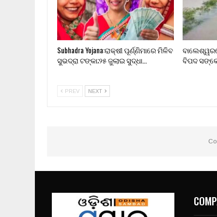
Subhadra Yojana:ରାକ୍ଷୀ ପୂର୍ଣ୍ଣିମାରେ ମିଳିବ
ବାଲେଶ୍ୱରରେ
ସୁଭଦ୍ରା ଟଙ୍କା;୨୫ ଜୁଲାଇ ସୁଦ୍ଧା…
ବିପଦ ସଙ୍କ
PREV
NEXT
Co
COMP