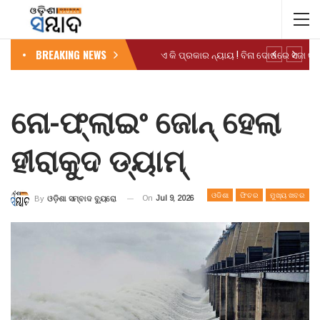
BREAKING NEWS
ନୋ-ଫ୍ଲାଇଂ ଜୋନ୍ ହେଲା
ହୀରାକୁଦ ଡ୍ୟାମ୍
ଓଡିଶା
ଫିଚର
ମୁଖ୍ୟ ଖବର
On
Jul 9, 2026
By
ଓଡ଼ିଶା ସମ୍ବାଦ ବ୍ୟୁରୋ