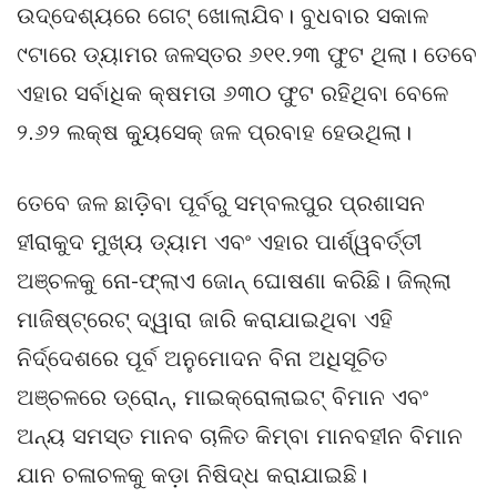
ଉଦ୍ଦେଶ୍ୟରେ ଗେଟ୍ ଖୋଲାଯିବ। ବୁଧବାର ସକାଳ
୯ଟାରେ ଡ୍ୟାମର ଜଳସ୍ତର ୬୧୧.୨୩ ଫୁଟ ଥିଲା। ତେବେ
ଏହାର ସର୍ବାଧିକ କ୍ଷମତା ୬୩୦ ଫୁଟ ରହିଥିବା ବେଳେ
୨.୬୨ ଲକ୍ଷ କ୍ୟୁସେକ୍ ଜଳ ପ୍ରବାହ ହେଉଥିଲା।
ତେବେ ଜଳ ଛାଡ଼ିବା ପୂର୍ବରୁ ସମ୍ବଲପୁର ପ୍ରଶାସନ
ହୀରାକୁଦ ମୁଖ୍ୟ ଡ୍ୟାମ ଏବଂ ଏହାର ପାର୍ଶ୍ୱବର୍ତ୍ତୀ
ଅଞ୍ଚଳକୁ ନୋ-ଫ୍ଲାଏ ଜୋନ୍ ଘୋଷଣା କରିଛି। ଜିଲ୍ଲା
ମାଜିଷ୍ଟ୍ରେଟ୍ ଦ୍ୱାରା ଜାରି କରାଯାଇଥିବା ଏହି
ନିର୍ଦ୍ଦେଶରେ ପୂର୍ବ ଅନୁମୋଦନ ବିନା ଅଧିସୂଚିତ
ଅଞ୍ଚଳରେ ଡ୍ରୋନ୍, ମାଇକ୍ରୋଲାଇଟ୍ ବିମାନ ଏବଂ
ଅନ୍ୟ ସମସ୍ତ ମାନବ ଚାଳିତ କିମ୍ବା ମାନବହୀନ ବିମାନ
ଯାନ ଚଳାଚଳକୁ କଡ଼ା ନିଷିଦ୍ଧ କରାଯାଇଛି।