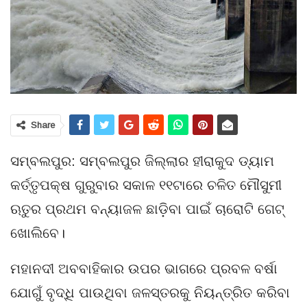
Share
ସମ୍ବଲପୁର: ସମ୍ବଲପୁର ଜିଲ୍ଲାର ହୀରାକୁଦ ଡ୍ୟାମ
କର୍ତ୍ତୃପକ୍ଷ ଗୁରୁବାର ସକାଳ ୧୧ଟାରେ ଚଳିତ ମୌସୁମୀ
ଋତୁର ପ୍ରଥମ ବନ୍ୟାଜଳ ଛାଡ଼ିବା ପାଇଁ ଚାରୋଟି ଗେଟ୍
ଖୋଲିବେ।
ମହାନଦୀ ଅବବାହିକାର ଉପର ଭାଗରେ ପ୍ରବଳ ବର୍ଷା
ଯୋଗୁଁ ବୃଦ୍ଧି ପାଉଥିବା ଜଳସ୍ତରକୁ ନିୟନ୍ତ୍ରିତ କରିବା