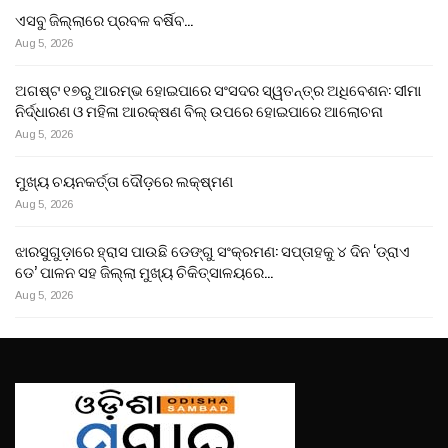
ଏସବୁ ଜିଲ୍ଲାରେ ପ୍ରବଳ ବର୍ଷିବ…
Aug 5, 2026
ଅଗଷ୍ଟ ୧୭ରୁ ଆରମ୍ଭ ହୋଇପାରେ ସଂସଦର ସ୍ୱତନ୍ତ୍ର ଅଧିବେଶନ: ସୀମା
ନିର୍ଦ୍ଧାରଣ ଓ ମହିଳା ଆରକ୍ଷଣ ବିଲ୍ ଉପରେ ହୋଇପାରେ ଆଲୋଚନା
Aug 5, 2026
ମୁଖ୍ୟ ଚୟନକର୍ତ୍ତା ଦୌଡ଼ରେ ଲକ୍ଷ୍ମଣ
Aug 5, 2026
ଝାରସୁଗୁଡ଼ାରେ ହ୍ରାସ ପାଉଛି ଡେଙ୍ଗୁ ସଂକ୍ରମଣ: ସପ୍ତାହକୁ ୪ ଦିନ ‘ଡ୍ରାଏ
ଡେ’ ପାଳନ ସହ ଜିଲ୍ଲା ମୁଖ୍ୟ ଚିକିତ୍ସାଳୟରେ…
Aug 5, 2026