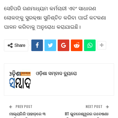
ସେହିପରି ଗଣମାଧ୍ୟମ କର୍ମଚାରୀ ଏବଂ ସାଧାରଣ
ଲୋକଙ୍କୁ ସୁରକ୍ଷା ସୁନିଶ୍ଚିତ କରିବା ପାଇଁ କଟକଣା
ପାଳନ କରିବାକୁ ଅନୁରୋଧ କରାଯାଇଛି।
Share
ଓଡ଼ିଶା ସମ୍ବାଦ ବ୍ୟୁରୋ
PREV POST
NEXT POST
ମାଲ୍ୟଗିରି ପାହାଡ଼ରେ ୩
IIT ଭୁବନେଶ୍ୱରର ଗବେଷଣା: