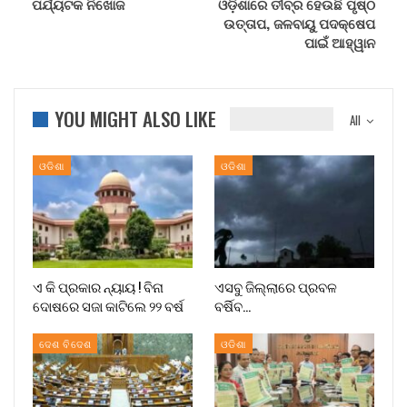
ପର୍ଯ୍ୟଟକ ନିଖୋଜ
ଓଡ଼ିଶାରେ ତୀବ୍ର ହେଉଛି ପୃଷ୍ଠ
ଉତ୍ତାପ, ଜଳବାୟୁ ପଦକ୍ଷେପ
ପାଇଁ ଆହ୍ୱାନ
YOU MIGHT ALSO LIKE
All
ଓଡିଶା
ଓଡିଶା
ଏ କି ପ୍ରକାର ନ୍ୟାୟ ! ବିନା
ଏସବୁ ଜିଲ୍ଲାରେ ପ୍ରବଳ
ଦୋଷରେ ସଜା କାଟିଲେ ୨୨ ବର୍ଷ
ବର୍ଷିବ…
ଦେଶ ବିଦେଶ
ଓଡିଶା