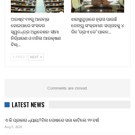
ଅଗଷ୍ଟ ୧୭ରୁ ଆରମ୍ଭ
ଝାରସୁଗୁଡ଼ାରେ ହ୍ରାସ ପାଉଛି
ହୋଇପାରେ ସଂସଦର
ଡେଙ୍ଗୁ ସଂକ୍ରମଣ: ସପ୍ତାହକୁ ୪
ସ୍ୱତନ୍ତ୍ର ଅଧିବେଶନ: ସୀମା
ଦିନ ‘ଡ୍ରାଏ ଡେ’ ପାଳନ…
ନିର୍ଦ୍ଧାରଣ ଓ ମହିଳା ଆରକ୍ଷଣ
ବିଲ୍…
PREV
NEXT
Comments are closed.
LATEST NEWS
ଏ କି ପ୍ରକାର ନ୍ୟାୟ ! ବିନା ଦୋଷରେ ସଜା କାଟିଲେ ୨୨ ବର୍ଷ
Aug 5, 2026