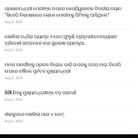
ପ୍ରଧାନମନ୍ତ୍ରୀ ମୋଦୀଙ୍କ ଉପରେ କେଜ୍ରିୱାଲଙ୍କ ବିବାଦୀୟ ବୟାନ:
“ସିଜେପି ବିକ୍ଷୋଭରେ ଲୋକେ ମୋଦୀଙ୍କୁ ପିଟିବାକୁ ଆସିଥିଲେ”
Aug 9, 2026
ଖୋଲିଲା ମନ୍ଦିରା ଡ୍ୟାମ୍‌ର ୬ ଗେଟ,ଫୁଲୁଛି ବ୍ରାହ୍ମଣୀ;ବେଦବ୍ୟାସର
ତ୍ରିବେଣୀ ସଙ୍ଗମରେ କଡ଼ା ସୁରକ୍ଷା ବ୍ୟବସ୍ଥା…
Aug 9, 2026
ମମତା ବାନାର୍ଜୀଙ୍କୁ ପ୍ରବଳ ବିରୋଧ: ଗାଡ଼ି ଉପରକୁ ପଥର ମାଡ଼; ବିଜେପି
ଉପରେ ବର୍ଷିଲେ ପୂର୍ବତନ ମୁଖ୍ୟମନ୍ତ୍ରୀ
Aug 9, 2026
GEN Zଙ୍କୁ ମୁଖ୍ୟମନ୍ତ୍ରୀଙ୍କ ବଡ଼ ପରାମର୍ଶ
Aug 9, 2026
ହୀରାକୁଦରେ ଖୋଲିଲା ଆଉ ୪ ଗେଟ୍
Aug 9, 2026