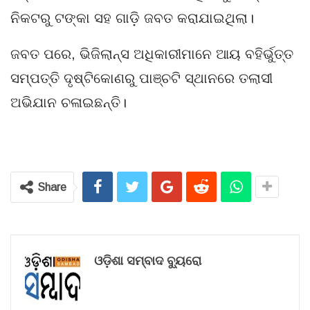
ନିକଟରୁ ଟଙ୍କା ସହ ଗାଡ଼ି ଜବତ କରାଯାଇଥିଲା।
ଜବତ ପରେ, ଭିଜିଲାନ୍ସ ଅଧିକାରୀମାନେ ଆୟ ବହିର୍ଭୁତ୍ତ
ସମ୍ପତ୍ତି ଦୃଷ୍ଟିକୋଣରୁ ପାଞ୍ଚଟି ସ୍ଥାନରେ ତଲାସୀ
ଅଭିଯାନ ଚଳାଇଛନ୍ତି।
Share
ଓଡ଼ିଶା ସମ୍ବାଦ ବ୍ୟୁରୋ