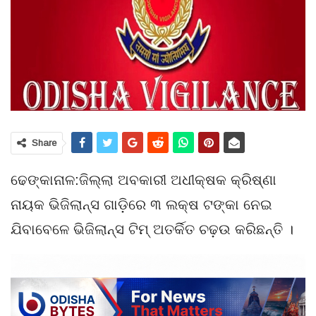
Share
ଢେଙ୍କାନାଳ:ଜିଲ୍ଲା ଅବକାରୀ ଅଧୀକ୍ଷକ କ୍ରିଷ୍ଣା
ନାୟକ ଭିଜିଲାନ୍ସ ଗାଡ଼ିରେ ୩ ଲକ୍ଷ ଟଙ୍କା ନେଇ
ଯିବାବେଳେ ଭିଜିଲାନ୍ସ ଟିମ୍‌ ଅତର୍କିତ ଚଢ଼ଉ କରିଛନ୍ତି ।