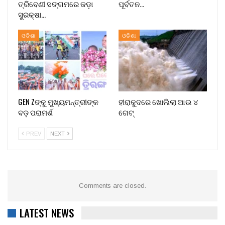
ତ୍ରିବେଣୀ ସଙ୍ଗମରେ କଡ଼ା
ପୂର୍ବତନ…
ସୁରକ୍ଷା…
ଓଡିଶା
ଓଡିଶା
GEN Zଙ୍କୁ ମୁଖ୍ୟମନ୍ତ୍ରୀଙ୍କ
ହୀରାକୁଦରେ ଖୋଲିଲା ଆଉ ୪
ବଡ଼ ପରାମର୍ଶ
ଗେଟ୍
PREV
NEXT
Comments are closed.
LATEST NEWS