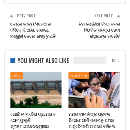
PREV POST
NEXT POST
ଦେଶର ୫୨ତମ ସିଜେଆଇ
ଟିମ ଇଣ୍ଡିଆ ଟି୨୦ ଦଳର
ବନିବେ ବି.ଆର. ଗଭାଇ,
ନିୟମିତ ସଦସ୍ୟ ହେବା
ମଞ୍ଜୁରୀ ଦେଲେ ରାଷ୍ଟ୍ରପତି
ରାହୁଲଙ୍କ ଟାର୍ଗେଟ
YOU MIGHT ALSO LIKE
All
ଓଡିଶା
ଦେଶ ବିଦେଶ
ଖୋଲିଲା ମନ୍ଦିରା ଡ୍ୟାମ୍‌ର ୬
ମମତା ବାନାର୍ଜୀଙ୍କୁ ପ୍ରବଳ
ଗେଟ,ଫୁଲୁଛି
ବିରୋଧ: ଗାଡ଼ି ଉପରକୁ ପଥର
ବ୍ରାହ୍ମଣୀ;ବେଦବ୍ୟାସର
ମାଡ଼; ବିଜେପି ଉପରେ ବର୍ଷିଲେ