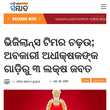
BREAKING NEWS
ଭିଜିଲାନ୍ସ ଟିମର ଚଢ଼ଉ;
ଅବକାରୀ ଅଧୀକ୍ଷକଙ୍କ
ଗାଡ଼ିରୁ ୩ ଲକ୍ଷ ଜବତ
ଓଡିଶା
ମୁଖ୍ୟ ଖବର
On
Apr 29, 2025
By
ଓଡ଼ିଶା ସମ୍ବାଦ ବ୍ୟୁରୋ