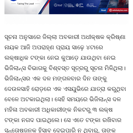
ସୂଚନା ଅନୁସାରେ ଜିଲ୍ଲା ଅବକାରୀ ଅଧୀକ୍ଷକ କ୍ରିଷ୍ଣା
ନାୟକ ଆଜି ଅପରାହ୍‌ଣ ପ୍ରାୟ ସାଢ଼େ ୪ଟାରେ
ଲକ୍ଷାଧିକ ଟଙ୍କା ନେଇ କୁଆଡ଼େ ଯାଉଥିବା ନେଇ
ଭିଜିଲାନ୍ସ ବିଭାଗକୁ ବିଶ୍ବସ୍ତ ସୂତ୍ରରୁ ସୂଚନା ମିଳିଥିଲା।
ଭିଜିଲାନ୍ସର ଏକ ଦଳ ମଙ୍ଗଳବାର ଦିନ ତାଙ୍କୁ
ଦେଉଳସାହି ରୋଡ଼ରେ ଏକ ଏସୟୁଭିରେ ଯାତ୍ରା କରୁଥିବା
ବେଳେ ଅଟକାଇଥିଲା। ସେହି ସମୟରେ ଭିଜିଲାନ୍ସ ଦଳ
ମହିଳା ଅବକାରୀ ଅଧିକାରୀଙ୍କ ନିକଟରୁ ୩ ଲକ୍ଷ
ଟଙ୍କା ନଗଦ ପାଇଥିଲେ। ସେ ଏତେ ଟଙ୍କା ରଖିବାର
ସନ୍ତୋଷଜନକ ହିସାବ ଦେଇପାରି ନ ଥିବାରୁ, ତାଙ୍କ