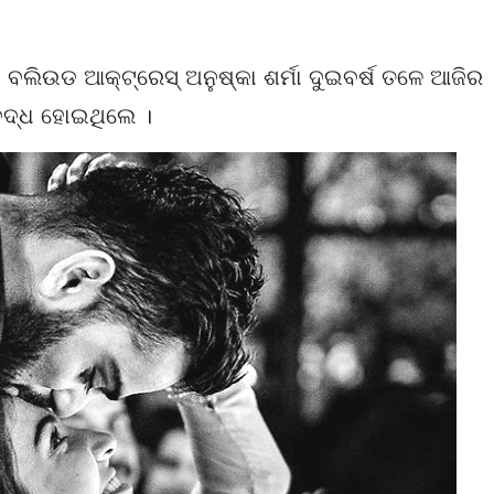
ଓ ବଲିଉଡ ଆକ୍ଟ୍ରେସ୍ ଅନୁଷ୍କା ଶର୍ମା ଦୁଇବର୍ଷ ତଳେ ଆଜିର
ବଦ୍ଧ ହୋଇଥିଲେ ।