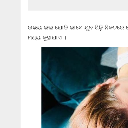
ଉଭୟ ଭଲ ଯୋଡି ଭାବେ ଯୁବ ପିଢ଼ି ନିକଟରେ ବେଶ
ମଧ୍ୟ କୁହାଯାଏ ।