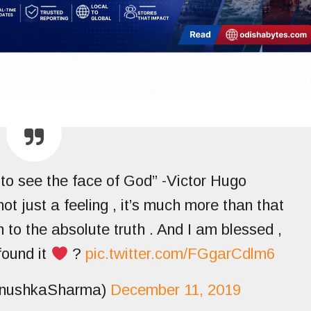
 to see the face of God” -Victor Hugo
not just a feeling , it’s much more than that
th to the absolute truth . And I am blessed ,
found it
?
pic.twitter.com/FGgarCdlm6
nushkaSharma)
December 11, 2019