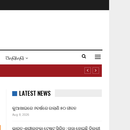
ଅନ୍ୟାନ୍ୟ
LATEST NEWS
କୁଆଖାଇରେ ୬ବର୍ଷରେ ଗଲାଣି ୫୦ ଜୀବନ
Aug 8, 2026
ଭାରତ-ଶ୍ରୀଲଙ୍କା ଟେଷ୍ଟ ସିରିଜ : ତାଜା ହୋଇଛି ଦିଲ୍ଲୀ