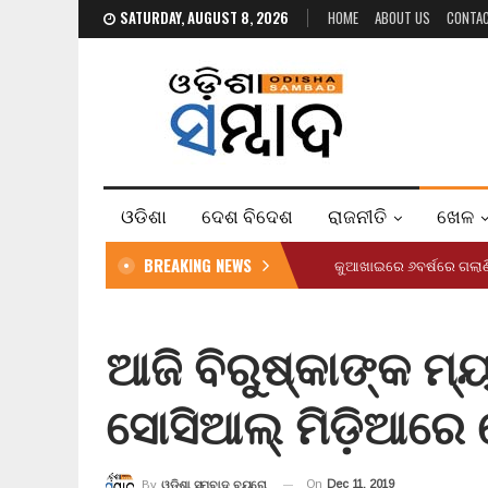
SATURDAY, AUGUST 8, 2026
HOME
ABOUT US
CONTA
ଓଡିଶା
ଦେଶ ବିଦେଶ
ରାଜନୀତି
ଖେଳ
BREAKING NEWS
କୁଆଖାଇରେ ୬ବର୍ଷରେ ଗଲାଣ
ଆଜି ବିରୁଷ୍କାଙ୍କ ମ୍ୟ
ସୋସିଆଲ୍ ମିଡ଼ିଆରେ 
On
Dec 11, 2019
By
ଓଡ଼ିଶା ସମ୍ବାଦ ବ୍ୟୁରୋ