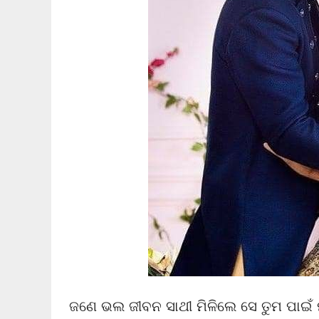
ଜଣେ ଭଲ ଜୀବନ ସାଥୀ ମିଳିଲେ ସେ ତୁମ ପାଇଁ ମା