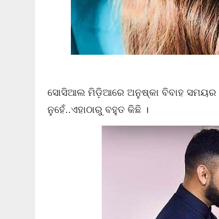
ସୋସିଆଲ ମିଡ଼ିଆରେ ଅନୁଷ୍କା ବିବାହ ସମୟର 
ନୁହେଁ..ଏହାଠାରୁ ବହୁତ କିଛି ।