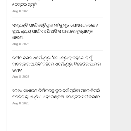
ଟେଷ୍ଟର ସ୍ମୃତି
Aug 8, 2026
ସମ୍ପତ୍ତି ପାଇଁ ବଞ୍ଚିଥିବା ମା’କୁ ମୃତ ଘୋଷଣା କଲେ ୨
ପୁଅ, ନ୍ୟାୟ ପାଇଁ ଏସପି ଅଫିସ ଆଗରେ ବୃଦ୍ଧାଙ୍କ
ଧାରଣା
Aug 8, 2026
ନବୀନ ବନାମ ଧର୍ମେନ୍ଦ୍ର: ‘ଗୋ-ବ୍ୟାକ୍ କହିଲେ ବି ମୁଁ
ବାରମ୍ବାର ଆସିବି’ କହିଲେ ଧର୍ମେନ୍ଦ୍ର; ବିଜେଡିର ପାଲଟା
ଜବାବ
Aug 8, 2026
୨୦୨୪ ସାଧାରଣ ନିର୍ବାଚନକୁ ଦୁଇ ବର୍ଷ ପୂରିବା ପରେ କିପରି
ବଦଳିଗଲା ଏନ୍‌ଡିଏ ଏବଂ ଇଣ୍ଡିଆ ମେଣ୍ଟର ସମୀକରଣ?
Aug 8, 2026