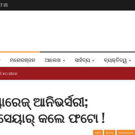
CT US
ମନୋରଞ୍ଜନ
ଆଲେଖ
ସାହିତ୍ୟ
ବ୍ୟକ୍ତିତ୍ୱ
ି ୫୦ ଜୀବନ
ାରେଜ୍ ଆନିଭର୍ସରୀ;
ସେୟାର୍ କଲେ ଫଟୋ !
ଖେଳ
ଫିଚର
ମନୋରଞ୍ଜନ