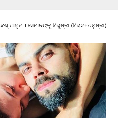
୍ ଆଦୃତ । ସେମାନଙ୍କୁ ବିରୁଷ୍କା (ବିରାଟ+ଅନୁଷ୍କା)