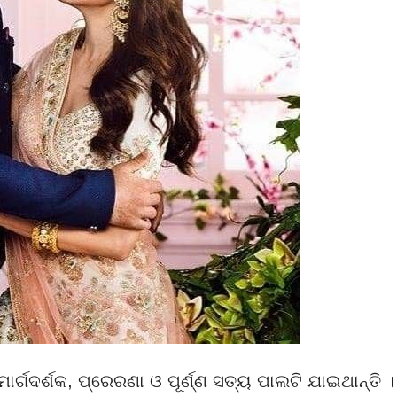
ର୍ଗଦର୍ଶକ, ପ୍ରେରଣା ଓ ପୂର୍ଣ୍ଣ ସତ୍ୟ ପାଲଟି ଯାଇଥାନ୍ତି ।