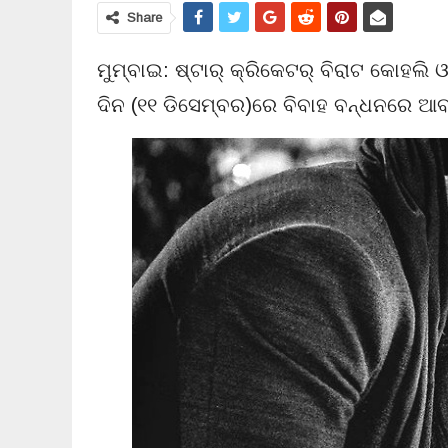
Share
ମୁମ୍ବାଇ: ଷ୍ଟାର୍ କ୍ରିକେଟର୍ ବିରାଟ କୋହଲି 
ଦିନ (୧୧ ଡିସେମ୍ବର)ରେ ବିବାହ ବନ୍ଧନରେ ଆ