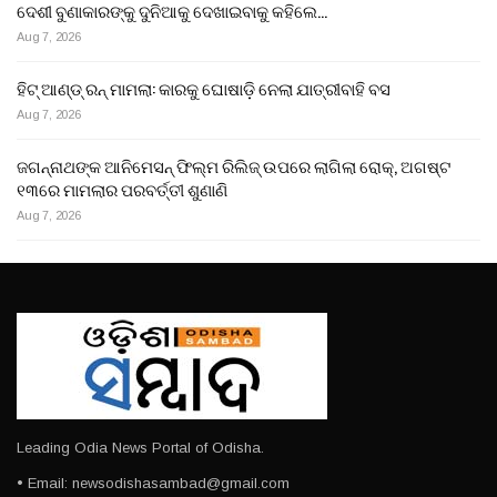
ଦେଶୀ ବୁଣାକାରଙ୍କୁ ଦୁନିଆକୁ ଦେଖାଇବାକୁ କହିଲେ…
Aug 7, 2026
ହିଟ୍ ଆଣ୍ଡ୍ ରନ୍ ମାମଲା: କାରକୁ ଘୋଷାଡ଼ି ନେଲା ଯାତ୍ରୀବାହି ବସ
Aug 7, 2026
ଜଗନ୍ନାଥଙ୍କ ଆନିମେସନ୍ ଫିଲ୍ମ ରିଲିଜ୍ ଉପରେ ଲାଗିଲା ରୋକ୍, ଅଗଷ୍ଟ
୧୩ରେ ମାମଲାର ପରବର୍ତ୍ତୀ ଶୁଣାଣି
Aug 7, 2026
Leading Odia News Portal of Odisha.
• Email: newsodishasambad@gmail.com