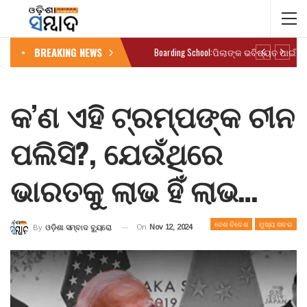
BREAKING NEWS
କ’ଣ ଏହି ଟ୍ରମ୍ପଙ୍କ ଚୀନ
ପଲିସି?, ଯେଉଁଥିରେ
ଭାରତକୁ ଲାଭ ହିଁ ଲାଭ…
ଦେଶ ବିଦେଶ
ମୁଖ୍ୟ ଖବର
On
Nov 12, 2024
By
ଓଡ଼ିଶା ସମ୍ବାଦ ବ୍ୟୁରୋ