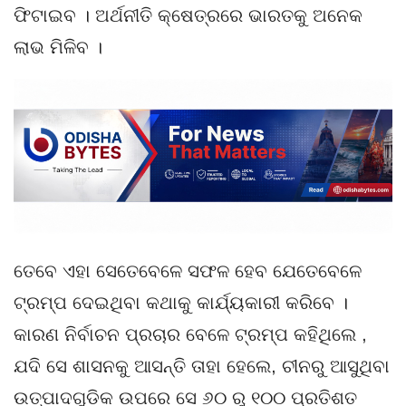
ଫିଟାଇବ । ଅର୍ଥନୀତି କ୍ଷେତ୍ରରେ ଭାରତକୁ ଅନେକ
ଲାଭ ମିଳିବ ।
ତେବେ ଏହା ସେତେବେଳେ ସଫଳ ହେବ ଯେତେବେଳେ
ଟ୍ରମ୍ପ ଦେଇଥିବା କଥାକୁ କାର୍ଯ୍ୟକାରୀ କରିବେ ।
କାରଣ ନିର୍ବାଚନ ପ୍ରଚାର ବେଳେ ଟ୍ରମ୍ପ କହିଥିଲେ ,
ଯଦି ସେ ଶାସନକୁ ଆସନ୍ତି ତାହା ହେଲେ, ଚୀନରୁ ଆସୁଥିବା
ଉତ୍ପାଦଗୁଡିକ ଉପରେ ସେ ୬୦ ରୁ ୧୦୦ ପ୍ରତିଶତ