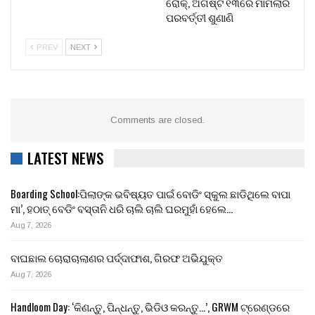
ରୋକ୍, ଅଗଷ୍ଟ ୧୩ରେ ମାମଲାର
ପରବର୍ତ୍ତୀ ଶୁଣାଣି
PREV
NEXT
Comments are closed.
LATEST NEWS
Boarding School:ପିଲାଙ୍କ ଭବିଷ୍ୟତ ପାଇଁ ବୋଡିଂ ସ୍କୁଲ ଛାଡିଥିଲେ ବାପା
ମା’, ହଠାତ୍ ବେଡିଂ ବସ୍ତାନି ଧରି ଚାଲି ଚାଲି ଘରମୁହାଁ ହେଲେ…
Aug 7, 2026
ବାଘଛାଲ ଚୋରାଚାଲାଣର ପର୍ଦ୍ଦାଫାଶ, ଗିରଫ ଅଭିଯୁକ୍ତ
Aug 7, 2026
Handloom Day: ‘କିଣନ୍ତୁ, ପିନ୍ଧନ୍ତୁ, ଭିଡିଓ କରନ୍ତୁ…’, GRWM ଟ୍ରେଣ୍ଡରେ