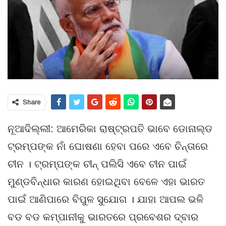
Share
ନୂଆଦିଲ୍ଲୀ: ଆମେରିକା ରାଷ୍ଟ୍ରପତି ଭାବେ ଡୋନାଲ୍ଡ
ଟ୍ରମ୍ପଙ୍କ ନାଁ ଘୋଷଣା ହେବା ପରେ ଏବେ ଚିନ୍ତାରେ
ଚୀନ । ଟ୍ରମ୍ପଙ୍କ ଚୀନ୍ ପଲିସି ଏବେ ଚୀନ ପାଇଁ
ମୁଣ୍ଡବିନ୍ଧାର କାରଣ ହୋଇଥିବା ବେଳେ ଏହା ଭାରତ
ପାଇଁ ଆଣିପାରେ ବିପୁଳ ସୁଯୋଗ । ଯାହା ଆପଲ ଭଳି
ବଡ ବଡ କମ୍ପାନୀକୁ ଭାରତରେ ପ୍ରବେଶର ଦ୍ବାର