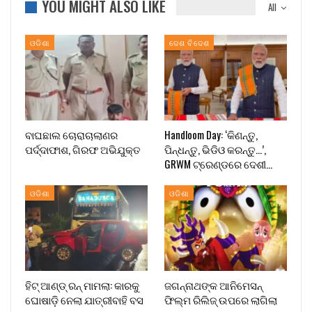
YOU MIGHT ALSO LIKE
All
ଓଡିଶା
ଦେଶ ବିଦେଶ
ବାଘଛାଲ ଚୋରାଚାଲାଣର
Handloom Day: ‘କିଣନ୍ତୁ,
ପର୍ଦ୍ଦାଫାଶ, ଗିରଫ ଅଭିଯୁକ୍ତ
ପିନ୍ଧନ୍ତୁ, ଭିଡିଓ କରନ୍ତୁ…’,
GRWM ଟ୍ରେଣ୍ଡରେ ଦେଶୀ…
ଓଡିଶା
ଓଡିଶା
ହିଟ୍ ଆଣ୍ଡ୍ ରନ୍ ମାମଲା: କାରକୁ
ଜଗନ୍ନାଥଙ୍କ ଆନିମେସନ୍
ଘୋଷାଡ଼ି ନେଲା ଯାତ୍ରୀବାହି ବସ
ଫିଲ୍ମ ରିଲିଜ୍ ଉପରେ ଲାଗିଲା