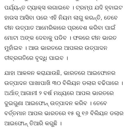
ପର୍ଯ୍ୟନ୍ତ ଟ୍ୟାକ୍ସ ଲଗାଇବେ । ଟ୍ରମ୍ପ ଯଦି ହ୍ବାଇଟ
ହାଉସ ଆସିବା ପରେ ଏହି ନିୟମ ଲାଗୁ କରନ୍ତି, ତେବେ
ଚୀନ ଉତ୍ପାତ ଆମେରିକାରେ ପ୍ରବେଶ କରିବା ପାଇଁ
ମୋଟା ଅଙ୍କ ଦେବାକୁ ପଡିବ । ଫଳରେ ଚୀନ ଭାରତ
ମୁହାଁଇବ । ଆଉ ଭାରତରେ ଆପଲର ଉତ୍ପାଦନ
ତୀବ୍ରଗତିରେ ବୃଦ୍ଧି ପାଇବ ।
ଯାହା ଆକଳନ କରାଯାଉଛି, ଭାରତରେ ଆଇଫୋନର
ଉତ୍ପାଦନ ପାଖାପାଖି ୩୦ ବିଲିୟନ ଡଲାର ବଢିପାରେ ।
ଅର୍ଥାତ୍ ଆଗାମୀ ୨ ବର୍ଷ ମଧ୍ୟରେ ଆପଲ ଭାରତରେ
ଦୁଇଗୁଣା ଆଇଫୋନ୍ ଉତ୍ପାଦନ କରିବ । ତେବେ
ବର୍ତ୍ତମାନ ଆପଲ ଭାରତରେ ୧୫ ରୁ ୧୬ ବିଲିୟନ ଡଲାର
ଆଇଫୋନ୍ ତିଆରି କରୁଛି ।