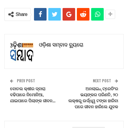
Share
ଓଡ଼ିଶା ସମ୍ବାଦ ବ୍ୟୁରୋ
PREV POST
NEXT POST
ବୋତଲ କ୍ଷୀର ଦ୍ବାରା
ଅନଲାଇନ୍ ଟ୍ରେଡିଂର
ବଢିପାରେ ନିମୋନିଆ,
ଭୟଙ୍କର ପରିଣତି, ୨୦
ଯାଇପାରେ ପିଲାଙ୍କ ଜୀବନ…
ଲକ୍ଷରୁ ଉର୍ଦ୍ଧ୍ୱ ଟଙ୍କା ହାରିବା
ପରେ ଜୀବନ ହାରିଲେ ଯୁବକ