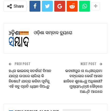
Share
ଓଡ଼ିଶା ସମ୍ବାଦ ବ୍ୟୁରୋ
PREV POST
NEXT POST
ହନ୍ତା ଭାଇରସ୍ ସତର୍କତା! ବିମାନ
ଭବାନୀପୁର ନା ନନ୍ଦୀଗ୍ରାମ:
ଯାତ୍ରା ଉପରେ ଲାଗିଲା କି
ବଙ୍ଗଳାର କେଉଁ ଆସନ
ନିଷେଧ? ଯାତ୍ରା କରିବା ପୂର୍ବରୁ
ଛାଡିବେ ଶୁଭେନ୍ଦୁ ଅଧିକାରୀ?
ଏହି ସବୁ ପ୍ରତି ଧ୍ୟାନ ଦିଅନ୍ତୁ
ମୁଖ୍ୟମନ୍ତ୍ରୀ ଦୌଡ଼ରେ
ଅଛନ୍ତି ଆଗରେ