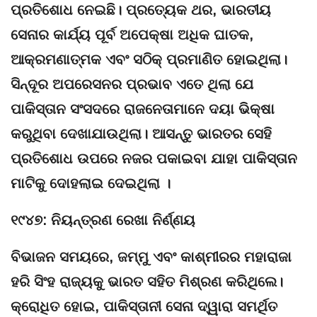
ପ୍ରତିଶୋଧ ନେଇଛି। ପ୍ରତ୍ୟେକ ଥର, ଭାରତୀୟ
ସେନାର କାର୍ଯ୍ୟ ପୂର୍ବ ଅପେକ୍ଷା ଅଧିକ ଘାତକ,
ଆକ୍ରମଣାତ୍ମକ ଏବଂ ସଠିକ୍ ପ୍ରମାଣିତ ହୋଇଥିଲା।
ସିନ୍ଦୂର ଅପରେସନର ପ୍ରଭାବ ଏତେ ଥିଲା ଯେ
ପାକିସ୍ତାନ ସଂସଦରେ ରାଜନେତାମାନେ ଦୟା ଭିକ୍ଷା
କରୁଥିବା ଦେଖାଯାଉଥିଲା। ଆସନ୍ତୁ ଭାରତର ସେହି
ପ୍ରତିଶୋଧ ଉପରେ ନଜର ପକାଇବା ଯାହା ପାକିସ୍ତାନ
ମାଟିକୁ ଦୋହଲାଇ ଦେଇଥିଲା ।
୧୯୪୭: ନିୟନ୍ତ୍ରଣ ରେଖା ନିର୍ଣ୍ଣୟ
ବିଭାଜନ ସମୟରେ, ଜମ୍ମୁ ଏବଂ କାଶ୍ମୀରର ମହାରାଜା
ହରି ସିଂହ ରାଜ୍ୟକୁ ଭାରତ ସହିତ ମିଶ୍ରଣ କରିଥିଲେ।
କ୍ରୋଧିତ ହୋଇ, ପାକିସ୍ତାନୀ ସେନା ଦ୍ୱାରା ସମର୍ଥିତ