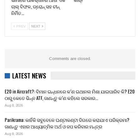
ଚାଲ୍ ବିଫଳ, ଡ୍ରୋନ୍ ସହ ଚୀନ୍
ନିର୍ମିତ…
PREV
NEXT
Comments are closed.
LATEST NEWS
E20 in Aircraft?: ବିମାନ ଇନ୍ଧନରେ କ’ଣ ଇଥାନଲ ମିଶା ଯାଇପାରିବ କି? E20
ଠାରୁ କେତେ ଭିନ୍ନ ATF, ଜାଣନ୍ତୁ କ’ଣ କହିଲେ ସରକାର…
Aug 8, 2026
Parikrama: କାହିଁକି ସବୁବେଳେ ଘଣ୍ଟାକଣ୍ଟା ଦିଗରେ କରାଯାଏ ପରିକ୍ରମା?
ଜାଣନ୍ତୁ ଏହାର ଆଧ୍ୟାତ୍ମିକ ଅର୍ଥ ଓ ଜପ କରିବାର ମନ୍ତ୍ର
Aug 8, 2026