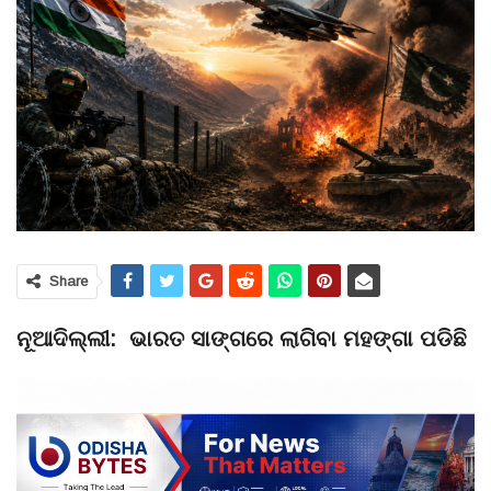
Share
ନୂଆଦିଲ୍ଲୀ: ଭାରତ ସାଙ୍ଗରେ ଲାଗିବା ମହଙ୍ଗା ପଡିଛି