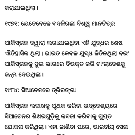
କରାଯାଇଥିଲା।
୧୯୭୧: ଯେତେବେଳେ ବଦଳିଗଲା ବିଶ୍ୱ ମାନଚିତ୍ର
ପାକିସ୍ତାନ ଦ୍ୱାରା ଲଗାଯାଇଥିବା ଏହି ଯୁଦ୍ଧର ଶେଷ
ଐତିହାସିକ ଥିଲା। ଭାରତ କେବଳ ଯୁଦ୍ଧ ଜିତିନଥିଲା ବରଂ
ପାକିସ୍ତାନକୁ ଦୁଇ ଭାଗରେ ବିଭକ୍ତ କରି ବାଂଲାଦେଶକୁ
ଜନ୍ମ ଦେଇଥିଲା।
୧୯୮୪: ସିଆଚେନରେ ତ୍ରିରଙ୍ଗା
ପାକିସ୍ତାନ ଲଦାଖକୁ ପୃଥକ କରିବା ଉଦ୍ଦେଶ୍ୟରେ
ସିଆଚେନର ଶିଖରଗୁଡ଼ିକୁ କବଜା କରିବାକୁ ଗୁପ୍ତ
ଯୋଜନା କରିଥିଲା। ଏହା ଜାଣିବା ପରେ, ଭାରତୀୟ ସେନା