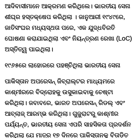
ଆଦିବାସୀମାନେ ଆକ୍ରମଣ କରିଥିଲେ। ଭାରତୀୟ ସେନା
ଶୀଘ୍ର ହସ୍ତକ୍ଷେପ କରିଥିଲା । ଜାନୁଆରୀ ୧୯୪୯ରେ,
ଜାତିସଂଘର ମଧ୍ୟସ୍ଥତା ପରେ, ଏକ ଯୁଦ୍ଧବିରତି
ଘୋଷଣା କରାଯାଇଥିଲା ଏବଂ ନିୟନ୍ତ୍ରଣ ରେଖା (LoC)
ଅସ୍ତିତ୍ୱ ପାଇଥିଲା।
୧୯୬୫ରେ ଲାହୋରରେ ପହଞ୍ଚିଥିଲା ଭାରତୀୟ ସେନା
ପାକିସ୍ତାନ ଅପରେସନ୍ ଜିବ୍ରାଲ୍ଟର ମାଧ୍ୟମରେ
କାଶ୍ମୀରରେ ବିଦ୍ରୋହକୁ ଉସୁକାଇବାକୁ ଚେଷ୍ଟା
କରିଥିଲା। ଜବାବରେ, ଭାରତ ଅପରେସନ୍ ରିଡଲ୍ ଏବଂ
ଆବ୍ଲାଜ୍ ଆରମ୍ଭ କରିଥିଲା। ଗୁଜୁରାଟରୁ କାଶ୍ମୀର
ପର୍ଯ୍ୟନ୍ତ, ଭାରତୀୟ ସେନା ଏପରି ସାହସିକତା ପ୍ରଦର୍ଶନ
କରିଥିଲା ​​ଯେ ମାତ୍ର ୧୭ ଦିନରେ ପାକିସ୍ତାନକୁ ବିତାଡ଼ିତ