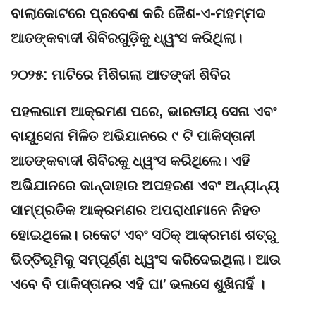
ବାଲାକୋଟରେ ପ୍ରବେଶ କରି ଜୈଶ-ଏ-ମହମ୍ମଦ
ଆତଙ୍କବାଦୀ ଶିବିରଗୁଡ଼ିକୁ ଧ୍ୱଂସ କରିଥିଲା।
୨୦୨୫: ମାଟିରେ ମିଶିଗଲା ଆତଙ୍କୀ ଶିବିର
ପହଲଗାମ ଆକ୍ରମଣ ପରେ, ଭାରତୀୟ ସେନା ଏବଂ
ବାୟୁସେନା ମିଳିତ ଅଭିଯାନରେ ୯ ଟି ପାକିସ୍ତାନୀ
ଆତଙ୍କବାଦୀ ଶିବିରକୁ ଧ୍ୱଂସ କରିଥିଲେ। ଏହି
ଅଭିଯାନରେ କାନ୍ଦାହାର ଅପହରଣ ଏବଂ ଅନ୍ୟାନ୍ୟ
ସାମ୍ପ୍ରତିକ ଆକ୍ରମଣର ଅପରାଧୀମାନେ ନିହତ
ହୋଇଥିଲେ। ରକେଟ ଏବଂ ସଠିକ୍ ଆକ୍ରମଣ ଶତ୍ରୁ
ଭିତ୍ତିଭୂମିକୁ ସମ୍ପୂର୍ଣ୍ଣ ଧ୍ୱଂସ କରିଦେଇଥିଲା। ଆଉ
ଏବେ ବି ପାକିସ୍ତାନର ଏହି ଘା’ ଭଲସେ ଶୁଖିନାହିଁ ।