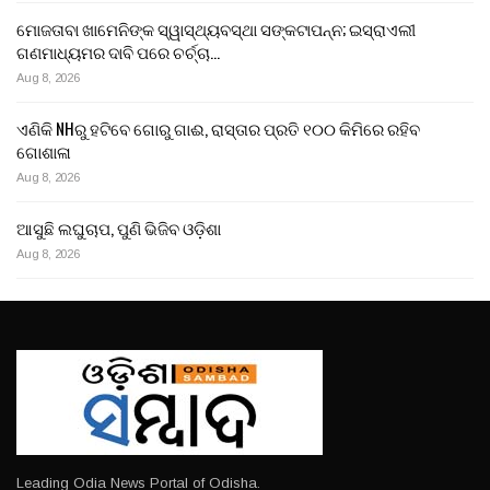
ମୋଜତାବା ଖାମେନିଙ୍କ ସ୍ୱାସ୍ଥ୍ୟବସ୍ଥା ସଙ୍କଟାପନ୍ନ; ଇସ୍ରାଏଲୀ
ଗଣମାଧ୍ୟମର ଦାବି ପରେ ଚର୍ଚ୍ଚା…
Aug 8, 2026
ଏଣିକି NHରୁ ହଟିବେ ଗୋରୁ ଗାଈ, ରାସ୍ତାର ପ୍ରତି ୧୦୦ କିମିରେ ରହିବ
ଗୋଶାଳା
Aug 8, 2026
ଆସୁଛି ଲଘୁଚାପ, ପୁଣି ଭିଜିବ ଓଡ଼ିଶା
Aug 8, 2026
Leading Odia News Portal of Odisha.