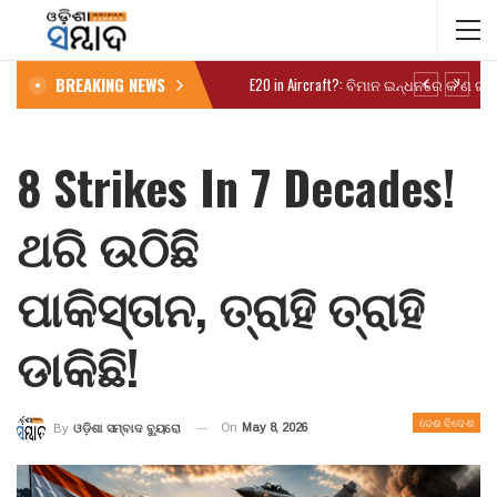
BREAKING NEWS
8 Strikes In 7 Decades!
ଥରି ଉଠିଛି
ପାକିସ୍ତାନ, ତ୍ରାହି ତ୍ରାହି
ଡାକିଛି!
ଦେଶ ବିଦେଶ
On
May 8, 2026
By
ଓଡ଼ିଶା ସମ୍ବାଦ ବ୍ୟୁରୋ