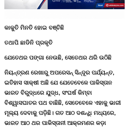
କାକୁତି ମିନତି ହୋଇ ବଞ୍ଚିଛି
ତଥାପି ଛାଡିନି ପ୍ରକୃତି
ଯେତେଥର ପଙ୍ଗା ନେଉଛି, ସେତେଥର ଥରି ଉଠିଛି
ନିୟନ୍ତ୍ରଣ ରେଖାରୁ ଅପରେସନ୍ ସିନ୍ଦୂର ପର୍ଯ୍ୟନ୍ତ,
ଇତିହାସ ସାକ୍ଷୀ ଅଛି ଯେ ଯେତେବେଳେ ପାକିସ୍ତାନ
ଭାରତ ବିରୁଦ୍ଧରେ ଯୁଦ୍ଧ, ସଂଘର୍ଷ କିମ୍ବା
ବିଶ୍ୱାସଘାତର ପଥ ବାଛିଛି, ସେତେବେଳେ ଏହାକୁ ଭାରୀ
ମୂଲ୍ୟ ଦେବାକୁ ପଡ଼ିଛି। ଗତ ଆଠ ଦଶନ୍ଧି ମଧ୍ୟରେ,
ଭାରତ ଆଠ ଥର ପାକିସ୍ତାନୀ ଆକ୍ରମଣର କଡ଼ା