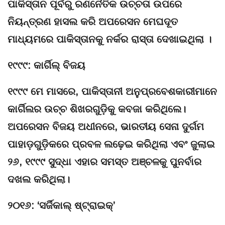
ପାକିସ୍ତାନ ପୂର୍ବରୁ ରଣନୈତିକ ଉଚ୍ଚତା ଉପରେ
ନିୟନ୍ତ୍ରଣ ହାସଲ କରି ଅପରେସନ ମେଘଦୂତ
ମାଧ୍ୟମରେ ପାକିସ୍ତାନକୁ ନର୍କର ରାସ୍ତା ଦେଖାଇଥିଲା ।
୧୯୯୯: କାର୍ଗିଲ୍ ବିଜୟ
୧୯୯୯ ମେ ମାସରେ, ପାକିସ୍ତାନୀ ଅନୁପ୍ରବେଶକାରୀମାନେ
କାର୍ଗିଲର ଉଚ୍ଚ ଶିଖରଗୁଡ଼ିକୁ କବଜା କରିଥିଲେ।
ଅପରେସନ ବିଜୟ ଅଧୀନରେ, ଭାରତୀୟ ସେନା ଦୁର୍ଗମ
ପାହାଡ଼ଗୁଡ଼ିକରେ ପ୍ରବଳ ଲଢ଼େଇ କରିଥିଲା ​​ଏବଂ ଜୁଲାଇ
୨୬, ୧୯୯୯ ସୁଦ୍ଧା ଏହାର ସମସ୍ତ ଅଞ୍ଚଳକୁ ପୁନର୍ବାର
ଦଖଲ କରିଥିଲା।
୨୦୧୬: ‘ସର୍ଜିକାଲ୍ ଷ୍ଟ୍ରାଇକ୍’