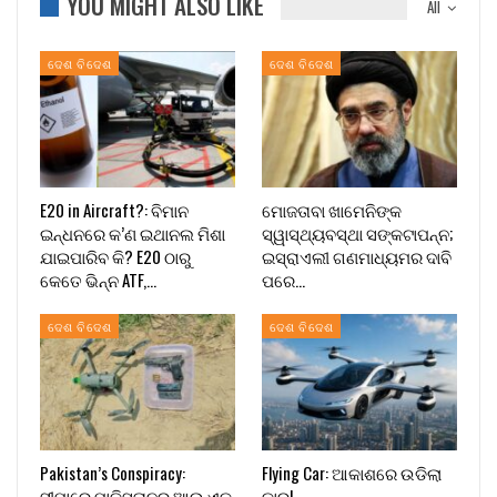
YOU MIGHT ALSO LIKE
All
ଦେଶ ବିଦେଶ
ଦେଶ ବିଦେଶ
E20 in Aircraft?: ବିମାନ
ମୋଜତାବା ଖାମେନିଙ୍କ
ଇନ୍ଧନରେ କ’ଣ ଇଥାନଲ ମିଶା
ସ୍ୱାସ୍ଥ୍ୟବସ୍ଥା ସଙ୍କଟାପନ୍ନ;
ଯାଇପାରିବ କି? E20 ଠାରୁ
ଇସ୍ରାଏଲୀ ଗଣମାଧ୍ୟମର ଦାବି
କେତେ ଭିନ୍ନ ATF,…
ପରେ…
ଦେଶ ବିଦେଶ
ଦେଶ ବିଦେଶ
Pakistan’s Conspiracy:
Flying Car: ଆକାଶରେ ଉଡିଲା
ସୀମାରେ ପାକିସ୍ତାନର ଆଉ ଏକ
କାର୍!