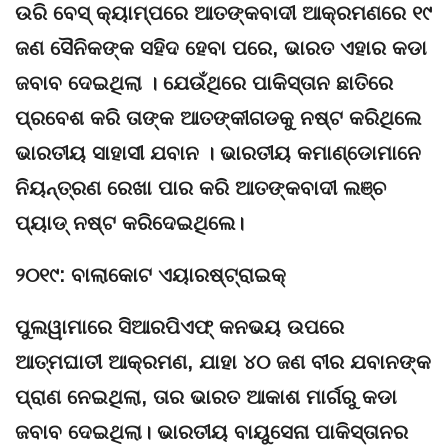
ଉରି ବେସ୍ କ୍ୟାମ୍ପରେ ଆତଙ୍କବାଦୀ ଆକ୍ରମଣରେ ୧୯
ଜଣ ସୈନିକଙ୍କ ସହିଦ ହେବା ପରେ, ଭାରତ ଏହାର କଡା
ଜବାବ ଦେଇଥିଲା । ଯେଉଁଥିରେ ପାକିସ୍ତାନ ଛାତିରେ
ପ୍ରବେଶ କରି ତାଙ୍କ ଆତଙ୍କୀଗଡକୁ ନଷ୍ଟ କରିଥିଲେ
ଭାରତୀୟ ସାହାସୀ ଯବାନ । ଭାରତୀୟ କମାଣ୍ଡୋମାନେ
ନିୟନ୍ତ୍ରଣ ରେଖା ପାର କରି ଆତଙ୍କବାଦୀ ଲଞ୍ଚ
ପ୍ୟାଡ୍ ନଷ୍ଟ କରିଦେଇଥିଲେ।
୨୦୧୯: ବାଲାକୋଟ ଏୟାରଷ୍ଟ୍ରାଇକ୍
ପୁଲୱାମାରେ ସିଆରପିଏଫ୍ କନଭୟ ଉପରେ
ଆତ୍ମଘାତୀ ଆକ୍ରମଣ, ଯାହା ୪୦ ଜଣ ବୀର ଯବାନଙ୍କ
ପ୍ରାଣ ନେଇଥିଲା, ତାର ଭାରତ ଆକାଶ ମାର୍ଗରୁ କଡା
ଜବାବ ଦେଇଥିଲା। ଭାରତୀୟ ବାୟୁସେନା ପାକିସ୍ତାନର