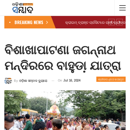
BREAKING NEWS
ବିଶାଖାପାଟଣା ଜଗନ୍ନାଥ
ମନ୍ଦିରରେ ବାହୁଡା଼ ଯାତ୍ରା
ଶ୍ରୀଜଗନ୍ନାଥ କଥାମୃତ
On
Jul 16, 2024
By
ଓଡ଼ିଶା ସମ୍ବାଦ ବ୍ୟୁରୋ