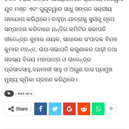
ଯୁବ ମଞ୍ଚ ଏବଂ ଗୁରୁଦ୍ୱାର ସାଧୁ ସଙ୍ଗତ ସକ୍ରୀୟ
ସହଯୋଗ କରିଥିଲେ। ବାହୁଡ଼ା ଯାତ୍ରାକୁ ସୁଚାରୁ ରୂପେ
ସମ୍ପାଦନା କରିବାରେ ମନ୍ଦିର କମିଟିର ସଭାପତି
ଜୀତେନ୍ଦ୍ର କୁମାର ନାୟକ, ସାଧାରଣ ସଂପାଦକ ବିମଳ
କୁମାର ମହନ୍ତ, ଉପ-ସଭାପତି କରୁଣାକର ପାଢ଼ୀ ତଥା
ସଦସ୍ୟ ବିଜୟ ମହାପାତ୍ର ଓ ରାଜେନ୍ଦ୍ର
ପ୍ରସାଦସାହୁ,ବନମାଳୀ ସାହୁ ଓ ଅରୁଣ ଦାସ ପ୍ରମୁଖ
ମୁଖ୍ୟ ଭୂମିକା ଗ୍ରହଣ କରିଥିଲେ।
Rath Jatra
Share