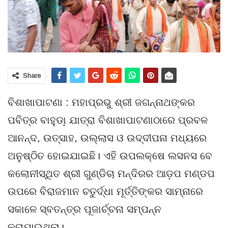
Share
ବିଶାଖାପାଟଣା : ମହାପ୍ରଭୁ ଶ୍ରୀ ଜଗନ୍ନାଥଙ୍କର
ପବିତ୍ର ବାହୁଡା଼ ଯାତ୍ରା ବିଶାଖାପାଟଣାଠାରେ ପ୍ରବଳ
ଆନନ୍ଦ, ଉତ୍ସାହ, ଉଲ୍ଲାସ ଓ ଉଦ୍ଦୀପନା ମଧ୍ୟରେ
ଅନୁଷ୍ଠିତ ହୋଇଯାଇଛି। ଏହି ଉପଲକ୍ଷେ ଲସନସ ବେ
କଲୋନୀସ୍ଥିତ ଶ୍ରୀ ଗୁଣ୍ଡିଚା ମନ୍ଦିରର ଆଡ଼ପ ମଣ୍ଡପ
ଉପରେ ବିରାଜମାନ ଚତୁର୍ଦ୍ଧା ମୂର୍ତ୍ତିଙ୍କର ସାମ୍ନାରେ
ସକାଳେ ସ୍ବତନ୍ତ୍ର ପୂଜାର୍ଚ୍ଚନା ସମ୍ପନ୍ନ
କରାଯାଇଥିଲା।