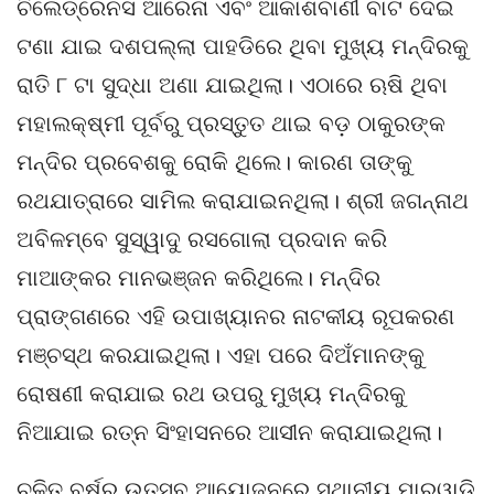
ଚିଲେଡ୍ରେନସ ଆରେନା ଏବଂ ଆକାଶବାଣୀ ବାଟ ଦେଇ
ଟଣା ଯାଇ ଦଶପଲ୍ଲା ପାହଡିରେ ଥିବା ମୁଖ୍ୟ ମନ୍ଦିରକୁ
ରାତି ୮ ଟା ସୁଦ୍ଧା ଅଣା ଯାଇଥିଲା। ଏଠାରେ ଋଷି ଥିବା
ମହାଲକ୍ଷ୍ମୀ ପୂର୍ବରୁ ପ୍ରସ୍ତୁତ ଥାଇ ବଡ଼ ଠାକୁରଙ୍କ
ମନ୍ଦିର ପ୍ରବେଶକୁ ରୋକି ଥିଲେ। କାରଣ ତାଙ୍କୁ
ରଥଯାତ୍ରାରେ ସାମିଲ କରାଯାଇନଥିଲା। ଶ୍ରୀ ଜଗନ୍ନାଥ
ଅବିଳମ୍ବେ ସୁସ୍ୱାଦୁ ରସଗୋଲା ପ୍ରଦାନ କରି
ମାଆଙ୍କର ମାନଭଞ୍ଜନ କରିଥିଲେ। ମନ୍ଦିର
ପ୍ରାଙ୍ଗଣରେ ଏହି ଉପାଖ୍ୟାନର ନାଟକୀୟ ରୂପକରଣ
ମଞ୍ଚସ୍ଥ କରଯାଇଥିଲା। ଏହା ପରେ ଦିଅଁମାନଙ୍କୁ
ରୋଷଣୀ କରାଯାଇ ରଥ ଉପରୁ ମୁଖ୍ୟ ମନ୍ଦିରକୁ
ନିଆଯାଇ ରତ୍ନ ସିଂହାସନରେ ଆସୀନ କରାଯାଇଥିଲା।
ଚଳିତ ବର୍ଷର ଉତ୍ସବ ଆୟୋଜନରେ ସ୍ଥାନୀୟ ମାରୱାଡି