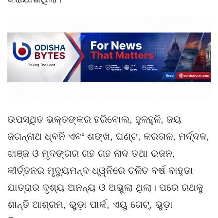
ଉପସ୍ଥିତ ଭକ୍ତଙ୍କର ହରିବୋଲ, ହୁଳହୁଳି, ଜୟ
ଜଗନ୍ନାଥ ଧ୍ବନି ଏବଂ ଶଙ୍ଖ, ଘଣ୍ଟ, କରତାଳ, ମର୍ଦ୍ଦଳ,
ଝାଞ୍ଜ ଓ ମୃଦଙ୍ଗର ଗହ ଗହ ନାଦ ତଥା ଭଜନ,
କୀର୍ତ୍ତନର ମୃଦ୍ୟୁମନ୍ଦ ଧ୍ୱନିରେ ଚଳିତ ବର୍ଷ ବାହୁଡା
ଯାତ୍ରାର ଦୃଶ୍ୟ ଅନନ୍ୟ ଓ ଅଭୁଲା ଥିଲା। ପରେ ରଥକୁ
ଶାନ୍ତି ଆଶ୍ରମ, ଭୁଡ଼ା ପାର୍କ, ଏୟୁ ଗେଟ୍, ଭୁଡ଼ା