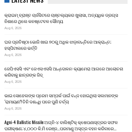
କ୍ରାଇମ୍ ବ୍ରାଞ୍ଚ ଚାର୍ଜସିଟରେ ଚାଞ୍ଚଲ୍ୟକର ଖୁଲାସା, ଅତ୍ୟଧିକ ଡ୍ରଗ୍ସ
ନିଶାରେ ଥିଲେ କନଷ୍ଟେବଳ ସୌମ୍ୟ
Aug 6, 2026
ଘର ପ୍ରତିଷ୍ଠା ଭୋଜି ଖାଇ ୭୦ରୁ ଅଧିକ ଝାଡ଼ାବାନ୍ତିରେ ଆକ୍ରାନ୍ତ;
ହସ୍ପିଟାଲରେ ଭର୍ତ୍ତି
Aug 6, 2026
ଜେପିଏସସି ଏବଂ ଜେଏସଏସସି ଆନ୍ଦୋଳନ: କ୍ୟାମେରା ଆଗରେ ଆଲୋଚନା
କରିବାକୁ ଛାତ୍ରଙ୍କ ଜିଦ୍
Aug 6, 2026
ଭାଇ ସୋହେଲଙ୍କ ପ୍ରେମ ସମ୍ପର୍କ ପାଇଁ ବନ୍ଦ ହୋଇଥିଲା ସଲମାନଙ୍କ
‘ରାମାୟଣ’! ତିନି ଦଶନ୍ଧି ପରେ ପୁଣି ଚର୍ଚ୍ଚା
Aug 6, 2026
Agni-4 Ballistic Missile:ଅଗ୍ନି-୪ ବାଲିଷ୍ଟିକ୍ କ୍ଷେପଣାସ୍ତ୍ରର ସଫଳ
ପରୀକ୍ଷଣ; ୪,୦୦୦ କି.ମି ରେଞ୍ଜ…ପରମାଣୁ ଅସ୍ତ୍ର ବହନ କରିବାରେ…