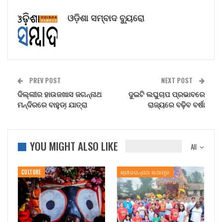
ଓଡ଼ିଶା ସମ୍ବାଦ ବ୍ୟୁରୋ
PREV POST
NEXT POST
ଦିଲ୍ଲୀର ହାଉଜଖାସ ଜଗନ୍ନାଥ
ଦୁଇଟି ଲଘୁଚାପ ପ୍ରଭାବରେ
ମନ୍ଦିରରେ ବାହୁଡା଼ ଯାତ୍ରା
ରାଜ୍ୟରେ ବଢ଼ିବ ବର୍ଷା
YOU MIGHT ALSO LIKE
All
CULTURE
ଶ୍ରୀଜଗନ୍ନାଥ କଥାମୃତ