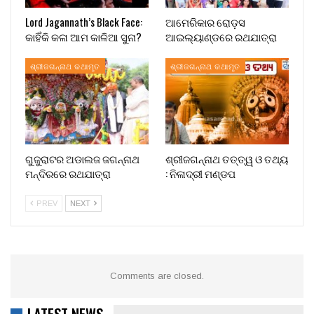
Lord Jagannath’s Black Face:
ଆମେରିକାର ରୋଡ଼ସ
କାହିଁକି କଳା ଆମ କାଳିଆ ସୁନା?
ଆଇଲ୍ୟାଣ୍ଡରେ ରଥଯାତ୍ରା
ଶ୍ରୀଜଗନ୍ନାଥ କଥାମୃତ
ଶ୍ରୀଜଗନ୍ନାଥ କଥାମୃତ
ଗୁଜୁରାଟର ଅଡାଲଜ ଜଗନ୍ନାଥ
ଶ୍ରୀଜଗନ୍ନାଥ ତତ୍ତ୍ୱ ଓ ତଥ୍ୟ
ମନ୍ଦିରରେ ରଥଯାତ୍ରା
: ନିଳାଦ୍ରୀ ମଣ୍ଡପ
PREV
NEXT
Comments are closed.
LATEST NEWS