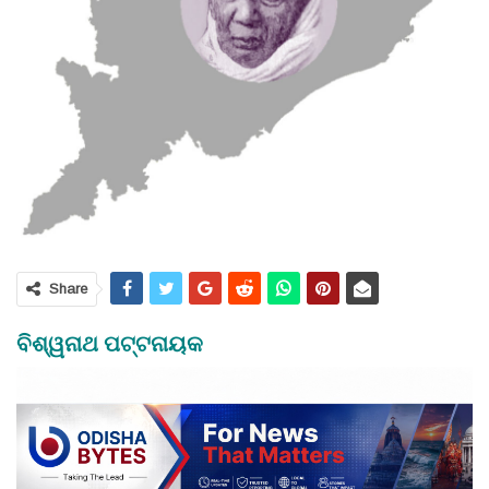
Share
ବିଶ୍ୱନାଥ ପଟ୍ଟନାୟକ