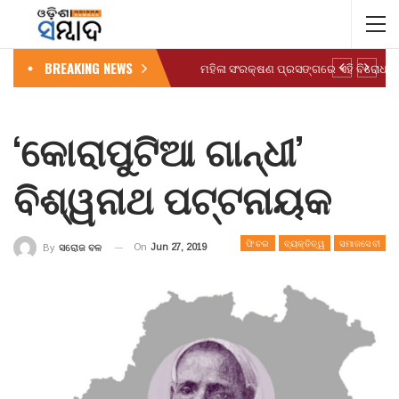
BREAKING NEWS
‘କୋରାପୁଟିଆ ଗାନ୍ଧୀ’
ବିଶ୍ୱନାଥ ପଟ୍ଟନାୟକ
ଫିଚର
ବ୍ୟକ୍ତିତ୍ୱ
ସମାଜସେବୀ
On
Jun 27, 2019
By
ସରୋଜ ବଳ