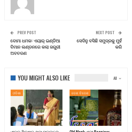
PREV POST
NEXT POST
ବୋମା ଧମକ: ଏୟାର୍ ଇଣ୍ଡିଆ
ସେଦିନୁ ବସିଛି ସମୁଦ୍ରକୁ ମୁହଁ
ବିମାନ ଲଣ୍ଡନରେ କଲା ଜରୁରୀ
କରି
ଅବତରଣ
YOU MIGHT ALSO LIKE
All
ଓଡିଶା
ଦେଶ ବିଦେଶ
ଏକକ ଶିକ୍ଷକ ଥିବା ସ୍କୁଲରେ
Old Monk ଏବଂ Bagpiper