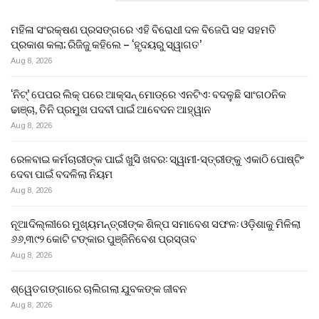
ମହିଳା ସଂରକ୍ଷଣ ପ୍ରସଙ୍ଗରେ ଏହି ବିରୋଧୀ ଦଳ ବିଜେପି ସହ ସହମତି
ପ୍ରକାଶ କଲା; ରିଜିଜୁ କହିଲେ – ‘ହୃଦୟରୁ ସ୍ୱାଗତ’
Aug 8, 2026
‘ନିଟ୍’ ପେପର ଲିକ୍ ପରେ ଆକ୍ସନ୍‌ ମୋଡ୍‌ରେ ଏନଟିଏ: ବଦଳୁଛି ସାଂଗଠନିକ
ଢାଞ୍ଚା, ତିନି ପ୍ରମୁଖ ପଦବୀ ପାଇଁ ଆବେଦନ ଆହ୍ୱାନ
Aug 8, 2026
ରେଳବାଇ କର୍ମଚାରୀଙ୍କ ପାଇଁ ଖୁସି ଖବର: ସ୍ୱାମୀ-ସ୍ତ୍ରୀଙ୍କୁ ଏକାଠି ପୋଷ୍ଟିଂ
ଦେବା ପାଇଁ ବଦଳିଲା ନିୟମ
Aug 8, 2026
ନୂଆଦିଲ୍ଲୀରେ ମୁଖ୍ୟମନ୍ତ୍ରୀଙ୍କ ଶିଳ୍ପ ସମାବେଶ ସଫଳ: ଓଡ଼ିଶାକୁ ମିଳିଲା
୬୬,୩୯୨ କୋଟି ଟଙ୍କାର ପୁଞ୍ଜିନିବେଶ ପ୍ରସ୍ତାବ
Aug 8, 2026
ଶ୍ୱେତଗଙ୍ଗାରେ ଚାଲିଗଲା ଯୁବକଙ୍କ ଜୀବନ
Aug 8, 2026