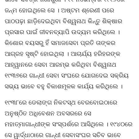
ଜନ୍ମ ହୋଇଥିଲେ ସେ । ଅଷ୍ଟମ ଶ୍ରେଣୀ ପରେ
ପାଠପଢ଼ା ଛାଡ଼ିଦେଇଥିବା ବିଶ୍ୱନାଥ କିନ୍ତୁ ଶିକ୍ଷାର
ପ୍ରସାର ପାଇଁ ଜୀବନବ୍ୟାପି ଉଦ୍ୟମ କରିଥିଲେ ।
କିଶୋର ବୟସରୁ ହିଁ ସମାଜସେବା ପ୍ରତି ତାଙ୍କର
ଆଗ୍ରହ ସୃଷ୍ଟି ହୋଇଥିଲା । ଆଚାର୍ଯ୍ୟ ହରିହରଙ୍କ
ଆହ୍ୱାନରେ ସେବା ଆରମ୍ଭ କରିଥିବା ବିଶ୍ୱନାଥ
୧୯୩୭ରେ ଗାନ୍ଧୀ ସେବା ସଂଘରେ ଯୋଗଦେଇ ସକ୍ରିୟ
ସଭ୍ୟ ଭାବେ ବହୁ ବିକାଶମୂଳକ କାର୍ଯ୍ୟ କରିଥିଲେ ।
୧୯୩୮ରେ ଡେଲାଙ୍ଗ ନିକଟସ୍ଥ ବେରବୋଇଠାରେ
ଅନୁଷ୍ଠିତ ଅଧିବେଶନ ଅବସରରେ ସେ
ମହାତ୍ମାଗାନ୍ଧୀଙ୍କ ସଂସ୍ପର୍ଶରେ ଆସିଥିଲେ । ୧୯୪୦ରେ
ସେ ୱାର୍ଦ୍ଧାଠାରେ ଗାନ୍ଧୀ ସେବାସଂଘର ସଚିବ ଭାବେ