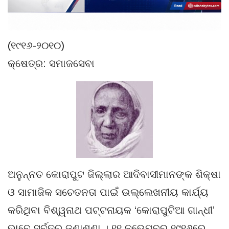
(୧୯୧୬-୨୦୧୦)
କ୍ଷେତ୍ର: ସମାଜସେବା
ଅନୁନ୍ନତ କୋରାପୁଟ ଜିଲ୍ଲାର ଆଦିବାସୀମାନଙ୍କ ଶିକ୍ଷା
ଓ ସାମାଜିକ ସଚେତନତା ପାଇଁ ଉଲ୍ଲେଖନୀୟ କାର୍ଯ୍ୟ
କରିଥିବା ବିଶ୍ୱନାଥ ପଟ୍ଟନାୟକ ‘କୋରାପୁଟିଆ ଗାନ୍ଧୀ’
ଭାବେ ସର୍ବତ୍ର ଜଣାଶୁଣା । ୧୧ ନଭେମ୍ବର ୧୯୧୬ରେ