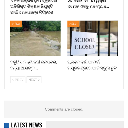
ଅତିରିକ୍ତ ଶିକ୍ଷକ ନିଯୁକ୍ତି
ସମେତ ଏସବୁ ମଦ ବ୍ୟାନ…
ପାଇଁ ସରକାରଙ୍କ ନିର୍ଦ୍ଦେଶ
ଓଡିଶା
ଓଡିଶା
ବଢୁଛି ସାଳନ୍ଦୀ ନଦୀ ଜଳସ୍ତର,
ପ୍ରବଳ ବର୍ଷା ଆଲର୍ଟ;
ବନ୍ୟା ଆଶଙ୍କା…
ମୟୂରଭଞ୍ଜରେ ଆଜି ସ୍କୁଲ ଛୁଟି
PREV
NEXT
Comments are closed.
LATEST NEWS