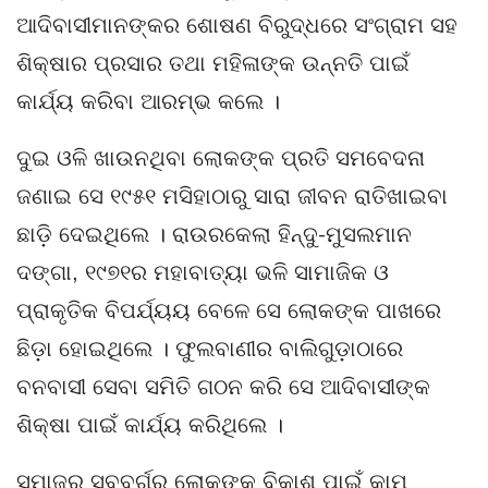
ଆଦିବାସୀମାନଙ୍କର ଶୋଷଣ ବିରୁଦ୍ଧରେ ସଂଗ୍ରାମ ସହ
ଶିକ୍ଷାର ପ୍ରସାର ତଥା ମହିଳାଙ୍କ ଉନ୍ନତି ପାଇଁ
କାର୍ଯ୍ୟ କରିବା ଆରମ୍ଭ କଲେ ।
ଦୁଇ ଓଳି ଖାଉନଥିବା ଲୋକଙ୍କ ପ୍ରତି ସମବେଦନା
ଜଣାଇ ସେ ୧୯୫୧ ମସିହାଠାରୁ ସାରା ଜୀବନ ରାତିଖାଇବା
ଛାଡ଼ି ଦେଇଥିଲେ । ରାଉରକେଲା ହିନ୍ଦୁ-ମୁସଲମାନ
ଦଙ୍ଗା, ୧୯୭୧ର ମହାବାତ୍ୟା ଭଳି ସାମାଜିକ ଓ
ପ୍ରାକୃତିକ ବିପର୍ଯ୍ୟୟ ବେଳେ ସେ ଲୋକଙ୍କ ପାଖରେ
ଛିଡ଼ା ହୋଇଥିଲେ । ଫୁଲବାଣୀର ବାଲିଗୁଡ଼ାଠାରେ
ବନବାସୀ ସେବା ସମିତି ଗଠନ କରି ସେ ଆଦିବାସୀଙ୍କ
ଶିକ୍ଷା ପାଇଁ କାର୍ଯ୍ୟ କରିଥିଲେ ।
ସମାଜର ସବୁବର୍ଗର ଲୋକଙ୍କ ବିକାଶ ପାଇଁ କାମ