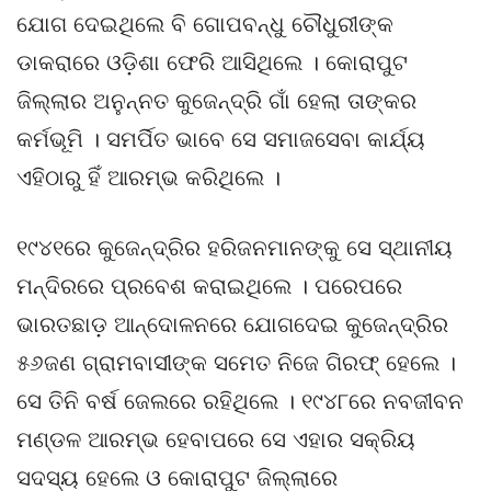
ଯୋଗ ଦେଇଥିଲେ ବି ଗୋପବନ୍ଧୁ ଚୌଧୁରୀଙ୍କ
ଡାକରାରେ ଓଡ଼ିଶା ଫେରି ଆସିଥିଲେ । କୋରାପୁଟ
ଜିଲ୍ଲାର ଅନୁନ୍ନତ କୁଜେନ୍ଦ୍ରି ଗାଁ ହେଲା ତାଙ୍କର
କର୍ମଭୂମି । ସମର୍ପିତ ଭାବେ ସେ ସମାଜସେବା କାର୍ଯ୍ୟ
ଏହିଠାରୁ ହିଁ ଆରମ୍ଭ କରିଥିଲେ ।
୧୯୪୧ରେ କୁଜେନ୍ଦ୍ରିର ହରିଜନମାନଙ୍କୁ ସେ ସ୍ଥାନୀୟ
ମନ୍ଦିରରେ ପ୍ରବେଶ କରାଇଥିଲେ । ପରେପରେ
ଭାରତଛାଡ଼ ଆନ୍ଦୋଳନରେ ଯୋଗଦେଇ କୁଜେନ୍ଦ୍ରିର
୫୬ଜଣ ଗ୍ରାମବାସୀଙ୍କ ସମେତ ନିଜେ ଗିରଫ୍ ହେଲେ ।
ସେ ତିନି ବର୍ଷ ଜେଲରେ ରହିଥିଲେ । ୧୯୪୮ରେ ନବଜୀବନ
ମଣ୍ଡଳ ଆରମ୍ଭ ହେବାପରେ ସେ ଏହାର ସକ୍ରିୟ
ସଦସ୍ୟ ହେଲେ ଓ କୋରାପୁଟ ଜିଲ୍ଲାରେ