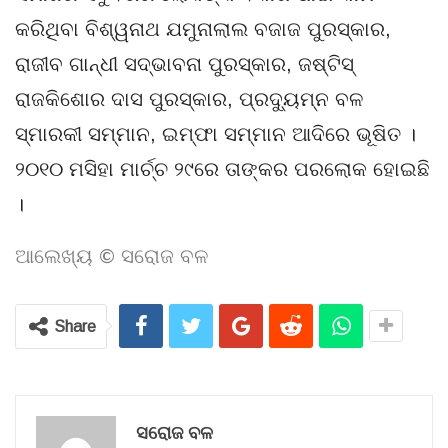
କରିଥିବା ବିଶ୍ୱନାଥ ଯମୁନାଲାଲ ବଜାଜ ପୁରସ୍କାର,
ରାଜୀବ ଗାନ୍ଧୀ ସଦ୍ଭାବନା ପୁରସ୍କାର, ଜଷ୍ଟିସ୍
ରାଜକିଶୋର ଦାସ ପୁରସ୍କାର, ପ୍ରଦ୍ୟୁମ୍ନ ବଳ
ସ୍ମାରକୀ ସମ୍ମାନ, ଇମ୍ଫା ସମ୍ମାନ ଆଦିରେ ଭୂଷିତ ।
୨୦୧୦ ମସିହା ମାର୍ଚ୍ଚ ୨୯ରେ ତାଙ୍କର ପରଲୋକ ହୋଇଛି
।
ଆଲେଖ୍ୟ © ସରୋଜ ବଳ
Share
ସରୋଜ ବଳ