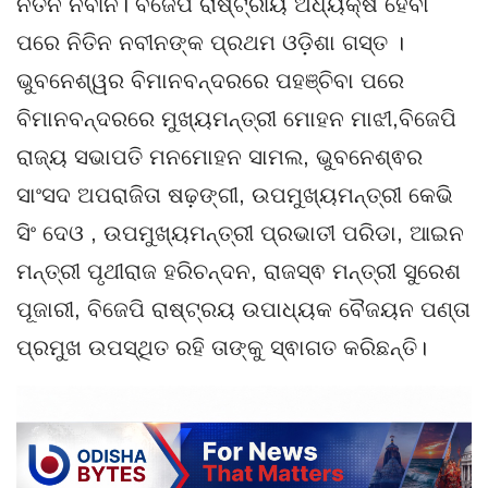
ନିତିନ ନବୀନ। ବିଜେପି ରାଷ୍ଟ୍ରୀୟ ଅଧ୍ୟକ୍ଷ ହେବା
ପରେ ନିତିନ ନବୀନଙ୍କ ପ୍ରଥମ ଓଡ଼ିଶା ଗସ୍ତ ।
ଭୁବନେଶ୍ୱର ବିମାନବନ୍ଦରରେ ପହଞ୍ଚିବା ପରେ
ବିମାନବନ୍ଦରରେ ମୁଖ୍ୟମନ୍ତ୍ରୀ ମୋହନ ମାଝୀ,ବିଜେପି
ରାଜ୍ୟ ସଭାପତି ମନମୋହନ ସାମଲ, ଭୁବନେଶ୍ଵର
ସାଂସଦ ଅପରାଜିତା ଷଢ଼ଙ୍ଗୀ, ଉପମୁଖ୍ୟମନ୍ତ୍ରୀ କେଭି
ସିଂ ଦେଓ , ଉପମୁଖ୍ୟମନ୍ତ୍ରୀ ପ୍ରଭାତୀ ପରିଡା, ଆଇନ
ମନ୍ତ୍ରୀ ପୃଥୀରାଜ ହରିଚନ୍ଦନ, ରାଜସ୍ଵ ମନ୍ତ୍ରୀ ସୁରେଶ
ପୂଜାରୀ, ବିଜେପି ରାଷ୍ଟ୍ରୟ ଉପାଧ୍ୟକ ବୈଜୟନ ପଣ୍ତା
ପ୍ରମୁଖ ଉପସ୍ଥିତ ରହି ତାଙ୍କୁ ସ୍ଵାଗତ କରିଛନ୍ତି।