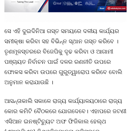
ସେ ଏହି ଦୁଇଦିନିଆ ଗସ୍ତ ସମୟରେ ଦଳୀୟ କାର୍ଯ୍ୟର
ସମୀକ୍ଷା କରିବା ସହ ବିଭିନ୍ନ ସ୍ଥାନ ଗସ୍ତ କରିବେ ।
ତୃଣମୂଳସ୍ତରରେ ବିଜେପିକୁ ଦୃଢ କରିବା ଓ ଆଗାମୀ
ପଞ୍ଚାୟତ ନିର୍ବାଚନ ପାଇଁ ଦଳର ରଣନୀତି ଉପରେ
ଫୋକସ କରିବା ଉପରେ ଗୁରୁତ୍ୱାରୋପ କରିବେ ବୋଲି
ଅନୁମାନ କରାଯାଉଛି ।
ଆସନ୍ତାକାଲି ସକାଳେ ରାଜ୍ୟ କାର୍ଯ୍ୟାଳୟଠାରେ ରାଜ୍ୟ
କୋର କମିଟି ବୈଠକରେ ଯୋଗଦେବେ। ଏହାପରେ ଜଟଣୀ
ଏସିଆନ ଇନଷ୍ଟିଚ୍ୟୁଟ ଅଫ ଫିଜିକାଲ ହେଲ୍ଥ