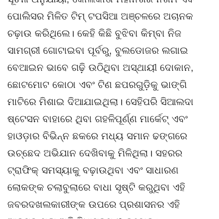
ପୋଲିସର ମିଳିତ ଟିମ୍ ଟପସିଆ ଅଞ୍ଚଳରେ ଅଚାନକ
ଚଢ଼ାଉ କରିଥିଲେ। କେହି କିଛି ବୁଝିବା କିମ୍ବା ନିଜ
ସାମଗ୍ରୀ ଗୋଟାଇବା ପୂର୍ବରୁ, ବୁଲଡୋଜର ଲଗାଇ
ବେଆଇନ ଭାବେ ଗଢ଼ି ଉଠିଥିବା ଅସ୍ଥାୟୀ ଦୋକାନ,
ଛୋଟମୋଟ କୋଠା ଏବଂ ଟିଣ ଛପରଗୁଡ଼ିକୁ ଭାଙ୍ଗି
ମାଟିରେ ମିଶାଇ ଦିଆଯାଇଥିଲା। ସେହିପରି ସିଆଲଦା
ଷ୍ଟେସନ ବାହାରେ ଥିବା ଗହଳିପୂର୍ଣ୍ଣ ମାର୍କେଟ୍ ଏବଂ
ହାଓଡ଼ାର ବିଭିନ୍ନ ଛକରେ ମଧ୍ୟ ସମାନ ଢଙ୍ଗରେ
ଉଚ୍ଛେଦ ଅଭିଯାନ ଦେଖିବାକୁ ମିଳିଥିଲା। ସହରର
ଟ୍ରାଫିକ୍ ସମସ୍ୟାକୁ ବଢ଼ାଉଥିବା ଏବଂ ସାଧାରଣ
ଲୋକଙ୍କ ଚଲାବୁଲାରେ ବାଧା ସୃଷ୍ଟି କରୁଥିବା ଏହି
ଜବରଦଖଲକାରୀଙ୍କ ଉପରେ ପ୍ରଶାସନର ଏହି