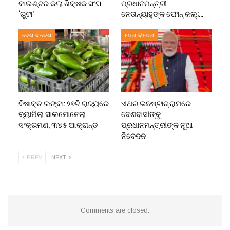
କାଉଣ୍ଟର କଲା ଶିକ୍ଷକ ସଂଘ
ପ୍ରଧାନମନ୍ତ୍ରୀ
‘ରୁଟା’
ନେତାନ୍ୟାହୁଙ୍କ ଫୋନ୍ କଲ୍;…
ଦେଶ ବିଦେଶ
ଦେଶ ବିଦେଶ
ବିଷାକ୍ତ ଲଙ୍କା: ୨୭ଟି ରାଜ୍ୟରେ
ଏଥର ଇନଷ୍ଟାଗ୍ରାମରେ
ବ୍ୟାପିଲା ସାଲମୋନେଲା
ଦେଶବାସୀଙ୍କୁ
ସଂକ୍ରମଣ, ୩୪୫ ଆକ୍ରାନ୍ତ
ପ୍ରଧାନମନ୍ତ୍ରୀଙ୍କ ନୂଆ
ନିବେଦନ
PREV
NEXT
Comments are closed.