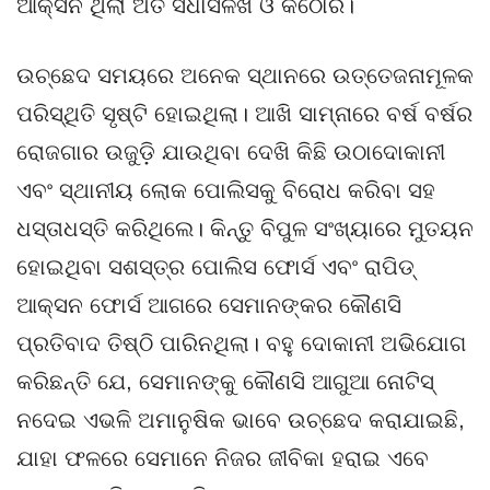
ଆକ୍ସନ ଥିଲା ଅତି ସିଧାସଳଖ ଓ କଠୋର।
ଉଚ୍ଛେଦ ସମୟରେ ଅନେକ ସ୍ଥାନରେ ଉତ୍ତେଜନାମୂଳକ
ପରିସ୍ଥିତି ସୃଷ୍ଟି ହୋଇଥିଲା। ଆଖି ସାମ୍ନାରେ ବର୍ଷ ବର୍ଷର
ରୋଜଗାର ଉଜୁଡ଼ି ଯାଉଥିବା ଦେଖି କିଛି ଉଠାଦୋକାନୀ
ଏବଂ ସ୍ଥାନୀୟ ଲୋକ ପୋଲିସକୁ ବିରୋଧ କରିବା ସହ
ଧସ୍ତାଧସ୍ତି କରିଥିଲେ। କିନ୍ତୁ ବିପୁଳ ସଂଖ୍ୟାରେ ମୁତୟନ
ହୋଇଥିବା ସଶସ୍ତ୍ର ପୋଲିସ ଫୋର୍ସ ଏବଂ ରାପିଡ୍
ଆକ୍ସନ ଫୋର୍ସ ଆଗରେ ସେମାନଙ୍କର କୌଣସି
ପ୍ରତିବାଦ ତିଷ୍ଠି ପାରିନଥିଲା। ବହୁ ଦୋକାନୀ ଅଭିଯୋଗ
କରିଛନ୍ତି ଯେ, ସେମାନଙ୍କୁ କୌଣସି ଆଗୁଆ ନୋଟିସ୍
ନଦେଇ ଏଭଳି ଅମାନୁଷିକ ଭାବେ ଉଚ୍ଛେଦ କରାଯାଇଛି,
ଯାହା ଫଳରେ ସେମାନେ ନିଜର ଜୀବିକା ହରାଇ ଏବେ