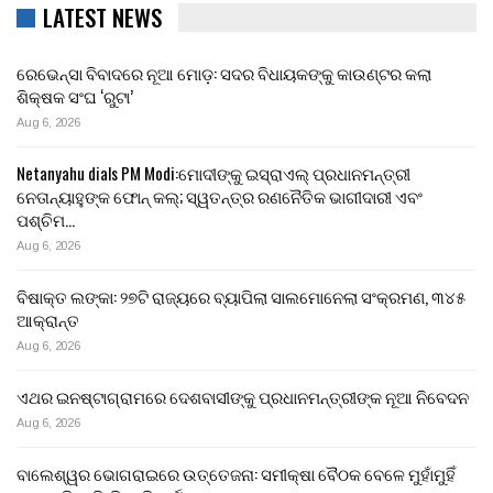
LATEST NEWS
ରେଭେନ୍ସା ବିବାଦରେ ନୂଆ ମୋଡ଼: ସଦର ବିଧାୟକଙ୍କୁ କାଉଣ୍ଟର କଲା
ଶିକ୍ଷକ ସଂଘ ‘ରୁଟା’
Aug 6, 2026
Netanyahu dials PM Modi:ମୋଦୀଙ୍କୁ ଇସ୍ରାଏଲ୍ ପ୍ରଧାନମନ୍ତ୍ରୀ
ନେତାନ୍ୟାହୁଙ୍କ ଫୋନ୍ କଲ୍; ସ୍ୱତନ୍ତ୍ର ରଣନୈତିକ ଭାଗୀଦାରୀ ଏବଂ
ପଶ୍ଚିମ…
Aug 6, 2026
ବିଷାକ୍ତ ଲଙ୍କା: ୨୭ଟି ରାଜ୍ୟରେ ବ୍ୟାପିଲା ସାଲମୋନେଲା ସଂକ୍ରମଣ, ୩୪୫
ଆକ୍ରାନ୍ତ
Aug 6, 2026
ଏଥର ଇନଷ୍ଟାଗ୍ରାମରେ ଦେଶବାସୀଙ୍କୁ ପ୍ରଧାନମନ୍ତ୍ରୀଙ୍କ ନୂଆ ନିବେଦନ
Aug 6, 2026
ବାଲେଶ୍ୱର ଭୋଗରାଇରେ ଉତ୍ତେଜନା: ସମୀକ୍ଷା ବୈଠକ ବେଳେ ମୁହାଁମୁହିଁ