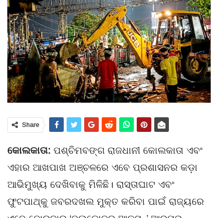
Share
କୋଲକାତା:
ପଶ୍ଚିମବଙ୍ଗ ରାଜଧାନୀ କୋଲକାତା ଏବଂ
ଏହାର ଆଖପାଖ ଅଞ୍ଚଳରେ ଏବେ ପ୍ରଶାସନର କଡ଼ା
ଆଭିମୁଖ୍ୟ ଦେଖିବାକୁ ମିଳିଛି। ରାସ୍ତାଘାଟ ଏବଂ
ଫୁଟପାଥ୍‌କୁ ଜବରଦଖଲ ମୁକ୍ତ କରିବା ପାଇଁ ରାଜ୍ୟରେ