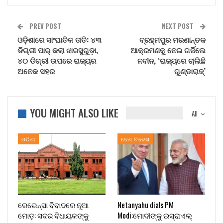
PREV POST
NEXT POST
ଓଡ଼ିଶାରେ ସାଂଘାତିକ ତାତି: ୪୩
ବ୍ରହ୍ମପୁର ମରଣାନ୍ତକ
ଡିଗ୍ରୀ ପାର୍ କଲା ଝାରସୁଗୁଡ଼ା,
ଆକ୍ରମଣକୁ ନେଇ ଗର୍ଜିଲେ
୪୦ ଡିଗ୍ରୀ ଉପରେ ରାଜ୍ୟର
ନବୀନ, ‘ରାଜ୍ୟରେ ଚାଲିଛି
ଅନେକ ସହର
ଗୁଣ୍ଡାରାଜ୍’
YOU MIGHT ALSO LIKE
All
ଓଡିଶା
ଦେଶ ବିଦେଶ
ରେଭେନ୍ସା ବିବାଦରେ ନୂଆ
Netanyahu dials PM
ମୋଡ଼: ସଦର ବିଧାୟକଙ୍କୁ
Modi:ମୋଦୀଙ୍କୁ ଇସ୍ରାଏଲ୍