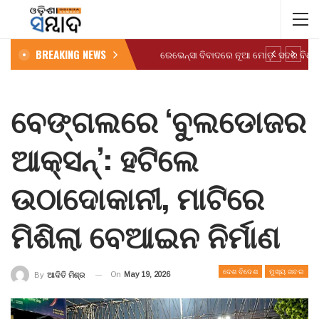
BREAKING NEWS
ବେଙ୍ଗଲରେ ‘ବୁଲଡୋଜର
ଆକ୍ସନ୍’: ହଟିଲେ
ଉଠାଦୋକାନୀ, ମାଟିରେ
ମିଶିଲା ବେଆଇନ ନିର୍ମାଣ
ଦେଶ ବିଦେଶ
ମୁଖ୍ୟ ଖବର
On
May 19, 2026
By
ଆଦିତି ମିଶ୍ର