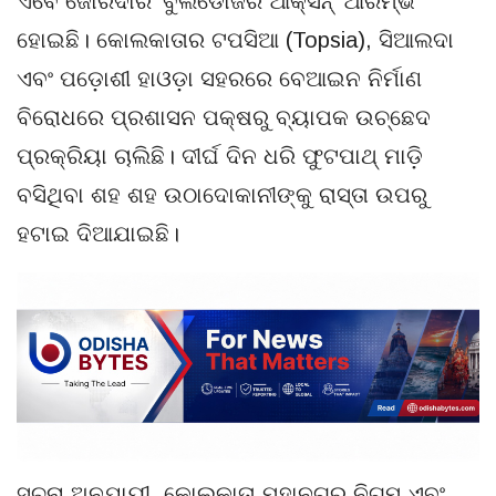
ଏବେ ଜୋରଦାର ‘ବୁଲଡୋଜର ଆକ୍ସନ୍’ ଆରମ୍ଭ
ହୋଇଛି। କୋଲକାତାର ଟପସିଆ (Topsia), ସିଆଲଦା
ଏବଂ ପଡ଼ୋଶୀ ହାଓଡ଼ା ସହରରେ ବେଆଇନ ନିର୍ମାଣ
ବିରୋଧରେ ପ୍ରଶାସନ ପକ୍ଷରୁ ବ୍ୟାପକ ଉଚ୍ଛେଦ
ପ୍ରକ୍ରିୟା ଚାଲିଛି। ଦୀର୍ଘ ଦିନ ଧରି ଫୁଟପାଥ୍ ମାଡ଼ି
ବସିଥିବା ଶହ ଶହ ଉଠାଦୋକାନୀଙ୍କୁ ରାସ୍ତା ଉପରୁ
ହଟାଇ ଦିଆଯାଇଛି।
ସୂଚନା ଅନୁଯାୟୀ, କୋଲକାତା ମହାନଗର ନିଗମ ଏବଂ