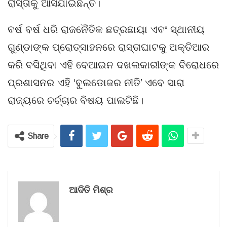
ରାସ୍ତାକୁ ଆସିଯାଇଛନ୍ତି।
ବର୍ଷ ବର୍ଷ ଧରି ରାଜନୈତିକ ଛତ୍ରଛାୟା ଏବଂ ସ୍ଥାନୀୟ
ଗୁଣ୍ଡାଙ୍କ ପ୍ରୋତ୍ସାହନରେ ରାସ୍ତାଘାଟକୁ ଅକ୍ତିଆର
କରି ବସିଥିବା ଏହି ବେଆଇନ ଦଖଲକାରୀଙ୍କ ବିରୋଧରେ
ପ୍ରଶାସନର ଏହି ‘ବୁଲଡୋଜର ନୀତି’ ଏବେ ସାରା
ରାଜ୍ୟରେ ଚର୍ଚ୍ଚାର ବିଷୟ ପାଲଟିଛି।
Share
ଆଦିତି ମିଶ୍ର