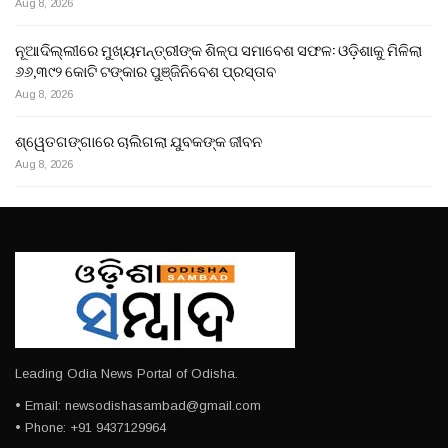
Aug 8, 2026
ନୂଆଦିଲ୍ଲୀରେ ମୁଖ୍ୟମନ୍ତ୍ରୀଙ୍କ ଶିଳ୍ପ ସମାବେଶ ସଫଳ: ଓଡ଼ିଶାକୁ ମିଳିଲା
୬୬,୩୯୨ କୋଟି ଟଙ୍କାର ପୁଞ୍ଜିନିବେଶ ପ୍ରସ୍ତାବ
Aug 8, 2026
ଶ୍ୱେତଗଙ୍ଗାରେ ଚାଲିଗଲା ଯୁବକଙ୍କ ଜୀବନ
Aug 8, 2026
Leading Odia News Portal of Odisha.
• Email: newsodishasambad@gmail.com
• Phone: +91 9437129964