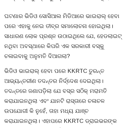
ଘଟଣାର ଭିଡିଓ ସୋସିଆଲ ମିଡିଆରେ ଭାଇରାଲ୍ ହେବା
ପରେ ଏହାକୁ ନେଇ ତୀବ୍ର ସମାଲୋଚନା ହୋଇଥିଲା।
ସାଧାରଣ ଲୋକ ପ୍ରଶ୍ନ ଉଠାଇଥିଲେ ଯେ, ହେଡଲାଇଟ୍
ନଥିବା ଅବସ୍ଥାରେ କିପରି ଏକ ସରକାରୀ ବସ୍‌କୁ
ଚଳାଇବାକୁ ଅନୁମତି ଦିଆଗଲା?
ଭିଡିଓ ଭାଇରାଲ୍ ହେବା ପରେ KKRTC ତୁରନ୍ତ
ଆଭ୍ୟନ୍ତରୀଣ ତଦନ୍ତର ନିର୍ଦ୍ଦେଶ ଦେଇଥିଲା।
ତଦନ୍ତରେ ଜଣାପଡ଼ିଲା ଯେ ବସ୍‌ର ସଠିକ୍ ମରାମତି
କରାଯାଇନଥିଲା ଏବଂ ଯାନଟି ରାସ୍ତାରେ ଚଳାଚଳ
ଉପଯୋଗୀ କି ନୁହେଁ, ତାହା ମଧ୍ୟ ଯାଞ୍ଚ
କରାଯାଇନଥିଲା। ଏହାପରେ KKRTC ଡ୍ରାଇଭରଙ୍କ