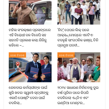
ମହିଳା ସଂରକ୍ଷଣ ପ୍ରସଙ୍ଗରେ
‘ନିଟ୍’ ପେପର ଲିକ୍ ପରେ
ଏହି ବିରୋଧୀ ଦଳ ବିଜେପି ସହ
ଆକ୍ସନ୍‌ ମୋଡ୍‌ରେ ଏନଟିଏ:
ସହମତି ପ୍ରକାଶ କଲା; ରିଜିଜୁ
ବଦଳୁଛି ସାଂଗଠନିକ ଢାଞ୍ଚା, ତିନି
କହିଲେ –…
ପ୍ରମୁଖ ପଦବୀ…
ଦେଶ ବିଦେଶ
ଦେଶ ବିଦେଶ
ରେଳବାଇ କର୍ମଚାରୀଙ୍କ ପାଇଁ
୨୦୨୪ ସାଧାରଣ ନିର୍ବାଚନକୁ ଦୁଇ
ଖୁସି ଖବର: ସ୍ୱାମୀ-ସ୍ତ୍ରୀଙ୍କୁ
ବର୍ଷ ପୂରିବା ପରେ କିପରି
ଏକାଠି ପୋଷ୍ଟିଂ ଦେବା ପାଇଁ
ବଦଳିଗଲା ଏନ୍‌ଡିଏ ଏବଂ
ବଦଳିଲା…
ଇଣ୍ଡିଆ ମେଣ୍ଟର…