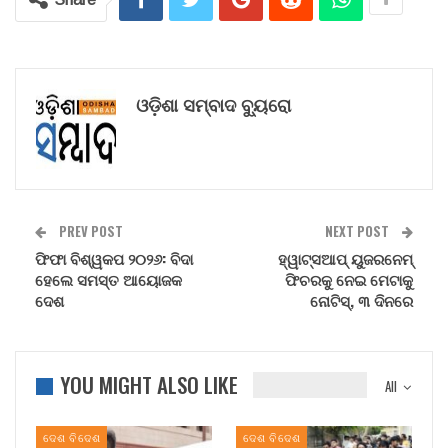
ଓଡ଼ିଶା ସମ୍ବାଦ ବ୍ୟୁରୋ
PREV POST
NEXT POST
ଫିଫା ବିଶ୍ୱକପ ୨୦୨୬: ବିଦା
ହ୍ୱାଟ୍ସଆପ୍ ୟୁଜରନେମ୍
ହେଲେ ସମସ୍ତ ଆୟୋଜକ
ଫିଚରକୁ ନେଇ ମେଟାକୁ
ଦେଶ
ନୋଟିସ୍‌, ୩ ଦିନରେ
YOU MIGHT ALSO LIKE
All
ଦେଶ ବିଦେଶ
ଦେଶ ବିଦେଶ