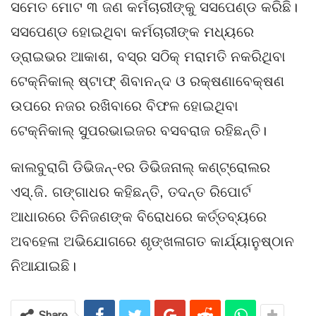
ସମେତ ମୋଟ ୩ ଜଣ କର୍ମଚାରୀଙ୍କୁ ସସପେଣ୍ଡ କରିଛି।
ସସପେଣ୍ଡ ହୋଇଥିବା କର୍ମଚାରୀଙ୍କ ମଧ୍ୟରେ
ଡ୍ରାଇଭର ଆକାଶ, ବସ୍‌ର ସଠିକ୍ ମରାମତି ନକରିଥିବା
ଟେକ୍ନିକାଲ୍ ଷ୍ଟାଫ୍ ଶିବାନନ୍ଦ ଓ ରକ୍ଷଣାବେକ୍ଷଣ
ଉପରେ ନଜର ରଖିବାରେ ବିଫଳ ହୋଇଥିବା
ଟେକ୍ନିକାଲ୍ ସୁପରଭାଇଜର ବସବରାଜ ରହିଛନ୍ତି।
କାଲବୁରାଗି ଡିଭିଜନ୍-୧ର ଡିଭିଜନାଲ୍ କଣ୍ଟ୍ରୋଲର
ଏସ୍‌.ଜି. ଗଙ୍ଗାଧର କହିଛନ୍ତି, ତଦନ୍ତ ରିପୋର୍ଟ
ଆଧାରରେ ତିନିଜଣଙ୍କ ବିରୋଧରେ କର୍ତ୍ତବ୍ୟରେ
ଅବହେଳା ଅଭିଯୋଗରେ ଶୃଙ୍ଖଳାଗତ କାର୍ଯ୍ୟାନୁଷ୍ଠାନ
ନିଆଯାଇଛି।
Share