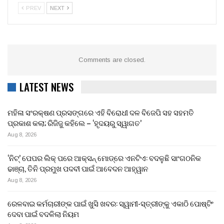
PREV
NEXT
Comments are closed.
LATEST NEWS
ମହିଳା ସଂରକ୍ଷଣ ପ୍ରସଙ୍ଗରେ ଏହି ବିରୋଧୀ ଦଳ ବିଜେପି ସହ ସହମତି
ପ୍ରକାଶ କଲା; ରିଜିଜୁ କହିଲେ – ‘ହୃଦୟରୁ ସ୍ୱାଗତ’
Aug 8, 2026
‘ନିଟ୍’ ପେପର ଲିକ୍ ପରେ ଆକ୍ସନ୍‌ ମୋଡ୍‌ରେ ଏନଟିଏ: ବଦଳୁଛି ସାଂଗଠନିକ
ଢାଞ୍ଚା, ତିନି ପ୍ରମୁଖ ପଦବୀ ପାଇଁ ଆବେଦନ ଆହ୍ୱାନ
Aug 8, 2026
ରେଳବାଇ କର୍ମଚାରୀଙ୍କ ପାଇଁ ଖୁସି ଖବର: ସ୍ୱାମୀ-ସ୍ତ୍ରୀଙ୍କୁ ଏକାଠି ପୋଷ୍ଟିଂ
ଦେବା ପାଇଁ ବଦଳିଲା ନିୟମ