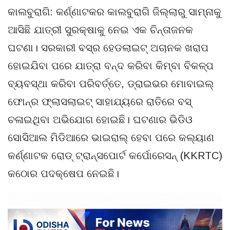
କାଲବୁରାଗି: କର୍ଣ୍ଣାଟକର କାଲବୁରାଗି ଜିଲ୍ଲାରୁ ସାମ୍ନାକୁ
ଆସିଛି ଯାତ୍ରୀ ସୁରକ୍ଷାକୁ ନେଇ ଏକ ଚିନ୍ତାଜନକ
ଘଟଣା। ସରକାରୀ ବସ୍‌ର ହେଡଲାଇଟ୍ ଅଚାନକ ଖରାପ
ହୋଇଯିବା ପରେ ଯାତ୍ରା ବନ୍ଦ କରିବା କିମ୍ବା ବିକଳ୍ପ
ବ୍ୟବସ୍ଥା କରିବା ପରିବର୍ତ୍ତେ, ଡ୍ରାଇଭର ମୋବାଇଲ୍
ଫୋନ୍‌ର ଫ୍ଲାସଲାଇଟ୍ ସାହାଯ୍ୟରେ ରାତିରେ ବସ୍
ଚଳାଇଥିବା ଅଭିଯୋଗ ହୋଇଛି। ଘଟଣାର ଭିଡିଓ
ସୋସିଆଲ ମିଡିଆରେ ଭାଇରାଲ୍ ହେବା ପରେ କଲ୍ୟାଣ
କର୍ଣ୍ଣାଟକ ରୋଡ୍ ଟ୍ରାନ୍ସପୋର୍ଟ କର୍ପୋରେସନ୍ (KKRTC)
କଠୋର ପଦକ୍ଷେପ ନେଇଛି।