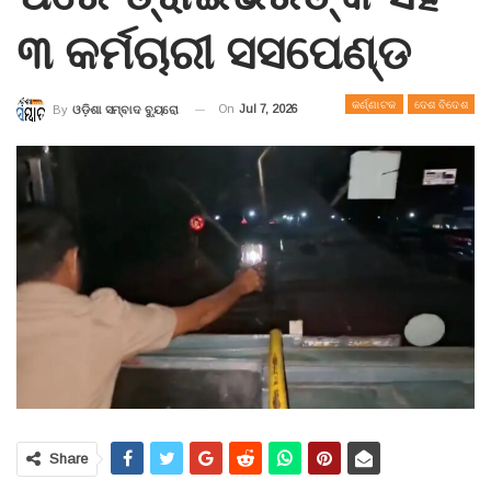
୩ କର୍ମଚାରୀ ସସପେଣ୍ଡ
କର୍ଣ୍ଣାଟକ
ଦେଶ ବିଦେଶ
On
Jul 7, 2026
By
ଓଡ଼ିଶା ସମ୍ବାଦ ବ୍ୟୁରୋ
Share