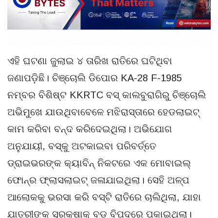
ଏହି ଘଟଣା ଜୁଲାଇ ୪ ତାରିଖ ରାତିରେ ଘଟିଥିବା
ଜଣାପଡ଼ିଛି। ଚିଞ୍ଚୋଲି ଡିପୋର KA-28 F-1985
ନମ୍ବର ବିଶିଷ୍ଟ KKRTC ବସ୍ କାଲବୁରାଗିରୁ ଚିଞ୍ଚୋଲି
ଅଭିମୁଖେ ଯାଉଥିବାବେଳେ ମଝିରାସ୍ତାରେ ହେଡଲାଇଟ୍
କାମ କରିବା ବନ୍ଦ କରିଦେଇଥିଲା। ଅଭିଯୋଗ
ଅନୁଯାୟୀ, ବସ୍‌କୁ ଅଟକାଇବା ପରିବର୍ତ୍ତେ
ଡ୍ରାଇଭରଙ୍କ କ୍ୟାବିନ୍ ନିକଟରେ ଏକ ମୋବାଇଲ୍
ଫୋନ୍‌ର ଫ୍ଲାସଲାଇଟ୍ ଜଳାଯାଇଥିଲା। ସେହି ଅଳ୍ପ
ଆଲୋକକୁ ଭରସା କରି ବସ୍‌ଟି ରାତିରେ ଚାଲିଥିଲା, ଯାହା
ଯାତ୍ରୀଙ୍କ ସୁରକ୍ଷାକୁ ବଡ଼ ବିପଦରେ ପକାଇଥିଲା।