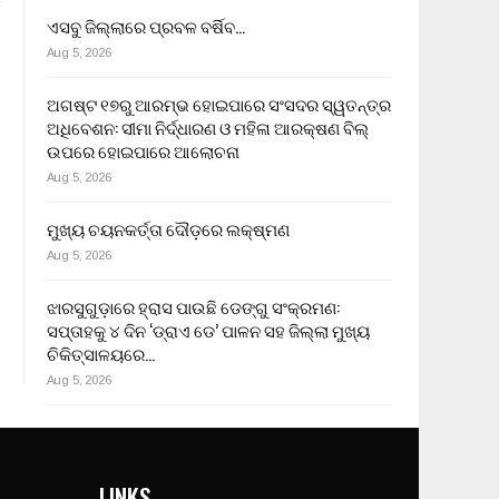
ଏସବୁ ଜିଲ୍ଲାରେ ପ୍ରବଳ ବର୍ଷିବ…
Aug 5, 2026
ଅଗଷ୍ଟ ୧୭ରୁ ଆରମ୍ଭ ହୋଇପାରେ ସଂସଦର ସ୍ୱତନ୍ତ୍ର
ଅଧିବେଶନ: ସୀମା ନିର୍ଦ୍ଧାରଣ ଓ ମହିଳା ଆରକ୍ଷଣ ବିଲ୍
ଉପରେ ହୋଇପାରେ ଆଲୋଚନା
Aug 5, 2026
ମୁଖ୍ୟ ଚୟନକର୍ତ୍ତା ଦୌଡ଼ରେ ଲକ୍ଷ୍ମଣ
Aug 5, 2026
ଝାରସୁଗୁଡ଼ାରେ ହ୍ରାସ ପାଉଛି ଡେଙ୍ଗୁ ସଂକ୍ରମଣ:
ସପ୍ତାହକୁ ୪ ଦିନ ‘ଡ୍ରାଏ ଡେ’ ପାଳନ ସହ ଜିଲ୍ଲା ମୁଖ୍ୟ
ଚିକିତ୍ସାଳୟରେ…
Aug 5, 2026
LINKS