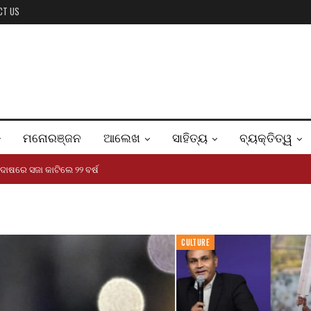
CT US
ମନୋରଞ୍ଜନ
ଆଲେଖ
ସାହିତ୍ୟ
ବ୍ୟକ୍ତିତ୍ୱ
 ଦୋଷରେ ସଜା କାଟିଲେ ୨୨ ବର୍ଷ
CULTURE