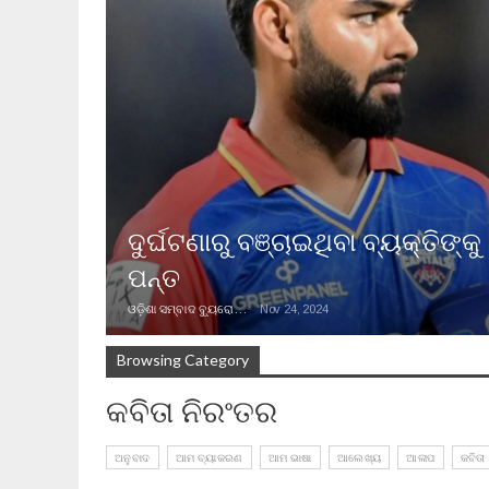
ଦୁର୍ଘଟଣାରୁ ବଞ୍ଚାଇଥିବା ବ୍ୟକ୍ତିଙ୍
ପନ୍ତ
ଓଡ଼ିଶା ସମ୍ବାଦ ବ୍ୟୁରୋ
Nov 24, 2024
Browsing Category
କବିତା ନିରଂତର
ଅନୁବାଦ
ଆମ ବ୍ୟାକରଣ
ଆମ ଭାଷା
ଆଲେଖ୍ୟ
ଆଳାପ
କବିତା