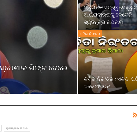
ଦ୍ୱିଶତକ ସତ୍ୱେ ସେହ୍ୱାଗ
ଆର୍ଯ୍ୟବୀରଙ୍କୁ ଦେବେନି
ସ୍ୱତନ୍ତ୍ର ଉପହାର
କବିତା ନିରଂତର
କୁ ସ୍ପେଶାଲ ଗିଫ୍ଟ ଦେଲେ
କବିତା ନିରଂତର : ଏକଦା ପଠ
ଏବେ ଅପଠିତ
କୁଳାଙ୍ଗାର ଉବାଚ