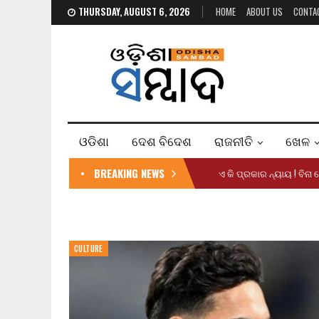
THURSDAY, AUGUST 6, 2026
HOME
ABOUT US
CONTA
ଓଡିଶା
ଦେଶ ବିଦେଶ
ରାଜନୀତି
ଖେଳ
BREAKING NEWS
ଏ କି ପ୍ରକାର ନ୍ୟାୟ ! ବିନା
CULTURE