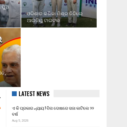
 ପୁଅ
ଓଡିଶାର କଶିକା ମିଶ୍ର ଜିତିଲେ
ଆଇଜିୟୁ ଟାଇଟଲ
ିତ,
LATEST NEWS
ଏ କି ପ୍ରକାର ନ୍ୟାୟ ! ବିନା ଦୋଷରେ ସଜା କାଟିଲେ ୨୨
ବର୍ଷ
Aug 5, 2026