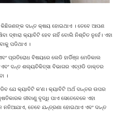
୍ୟ କିଛିଜଣଙ୍କ ଦାନ୍ତ କ୍ଷୟ ହୋଇଥାଏ । ତେବେ ଆପଣ
ା ଦ୍ଵାରା କ୍ୟାବିଟି ହେବ ନାହିଁ ବୋଲି ନିଶ୍ଚିତ ନୁହେଁ। ଏହା
ବାକୁ ପଡିଥାଏ ।
ଏବଂ ପ୍ରତିରୋଧ ବିଷୟରେ ଲେଡି ହାର୍ଡିଞ୍ଜ ​​ମେଡିକାଲ
ବଂ ଦନ୍ତ ଶଲ୍ୟଚିକିତ୍ସା ବିଭାଗର ଏଚ୍ଓଡି ଡାକ୍ତର
ବା ।
ଡିବ ଯେ କ୍ୟାବିଟି କ’ଣ। କ୍ୟାବିଟି ଅର୍ଥ ଦାନ୍ତର ଉପର
ଷତିକାରକ ଜୀବାଣୁ ବୃଦ୍ଧି ପାଏ ସେତେବେଳେ ଏହା
 ନନିଆଯାଏ, ତେବେ ଯନ୍ତ୍ରଣା ହୋଇଥାଏ ଏବଂ ଦାନ୍ତ