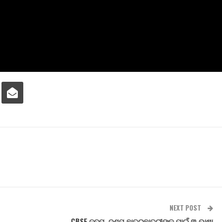
NEXT POST
CBSE ନବମ, ଦଶମ ଛାତ୍ରଛାତ୍ରୀଙ୍କ ପାଇଁ ୩ ଭାଷା