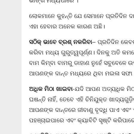
ଭାଙ୍ଗି ମଧ୍ୟପାରେ ।
ଲୋକମାନେ କୁହନ୍ତି ଯେ ସେମାନେ ପ୍ରତିଦିନ ଦାନ
ଏହା ହେବାର ଅନେକ କାରଣ ଅଛି।
ସଠିକ୍ ଭାବେ ବ୍ରଶ୍ ନକରିବା
– ପ୍ରତିଦିନ କେବଳ
କରିବା ମଧ୍ୟ ଗୁରୁତ୍ୱପୂର୍ଣ୍ଣ। ଦିନକୁ ଅତି କ
ବାମ କିମ୍ବା ବାମରୁ ଡାହାଣ ନୁହେଁ ସବୁବେଳେ ଉ
ଆପଣଙ୍କ ଦାନ୍ତ ମଧ୍ୟରେ ଥିବା ମଇଳା ସଫା
ଅଧିକ ମିଠା ଖାଇବା
-ଯଦି ଆପଣ ଅତ୍ୟଧିକ ମିଠା ଖ
ଘଷନ୍ତି ନାହିଁ, ତେବେ ଏହି ଚିନିଯୁକ୍ତ ଖାଦ୍ୟଗ
ଆପଣଙ୍କ ଦାନ୍ତରେ ଜୀବାଣୁ ବୃଦ୍ଧି ପାଏ ଏବଂ
ପହଞ୍ଚାଇପାରେ ଏବଂ କ୍ୟାବିଟି ସୃଷ୍ଟି କରିପାର