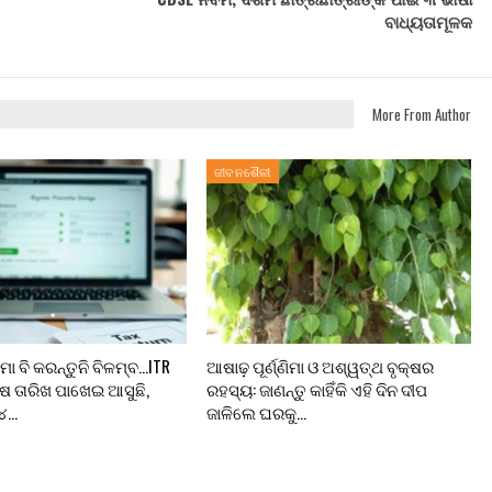
ବାଧ୍ୟତାମୂଳକ
More From Author
ଜୀବନଶୈଳୀ
 ଜମା ବି କରନ୍ତୁନି ବିଳମ୍ବ…ITR
ଆଷାଢ଼ ପୂର୍ଣ୍ଣିମା ଓ ଅଶ୍ୱତ୍ଥ ବୃକ୍ଷର
 ତାରିଖ ପାଖେଇ ଆସୁଛି,
ରହସ୍ୟ: ଜାଣନ୍ତୁ କାହିଁକି ଏହି ଦିନ ଦୀପ
 ୪…
ଜାଳିଲେ ଘରକୁ…