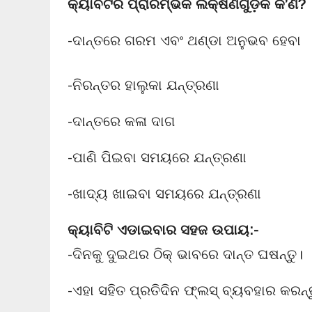
କ୍ୟାବିଟିର ପ୍ରାରମ୍ଭିକ ଲକ୍ଷଣଗୁଡ଼ିକ କ’ଣ?
-ଦାନ୍ତରେ ଗରମ ଏବଂ ଥଣ୍ଡା ଅନୁଭବ ହେବା
-ନିରନ୍ତର ହାଲୁକା ଯନ୍ତ୍ରଣା
-ଦାନ୍ତରେ କଳା ଦାଗ
-ପାଣି ପିଇବା ସମୟରେ ଯନ୍ତ୍ରଣା
-ଖାଦ୍ୟ ଖାଇବା ସମୟରେ ଯନ୍ତ୍ରଣା
କ୍ୟାବିଟି ଏଡାଇବାର ସହଜ ଉପାୟ:-
-ଦିନକୁ ଦୁଇଥର ଠିକ୍ ଭାବରେ ଦାନ୍ତ ଘଷନ୍ତୁ।
-ଏହା ସହିତ ପ୍ରତିଦିନ ଫ୍ଲସ୍ ବ୍ୟବହାର କରନ୍ତ