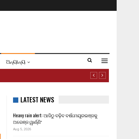
ଅନ୍ୟାନ୍ୟ
LATEST NEWS
Heavy rain alert: ଆଜିଠୁ ବଢ଼ିବ ବର୍ଷା;ମୟୂରଭଞ୍ଜକୁ
ଅରେଞ୍ଜ ୱାର୍ଣ୍ଣିଂ
Aug 5, 2026