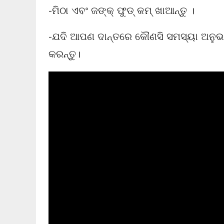
-ମିଠା ଏବଂ ଜଙ୍କ୍ ଫୁଡ୍ କମ୍ ଖାଆନ୍ତୁ ।
-ଯଦି ଆପଣ ଦାନ୍ତରେ କୌଣସି ସମସ୍ୟା ଅନୁଭବ 
କରନ୍ତୁ।