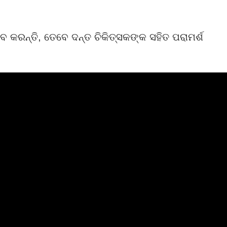
କରନ୍ତି, ତେବେ ଦନ୍ତ ଚିକିତ୍ସକଙ୍କ ସହିତ ପରାମର୍ଶ