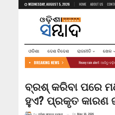
WEDNESDAY, AUGUST 5, 2026
HOME
ABOUT US
CONT
ଓଡିଶା
ଦେଶ ବିଦେଶ
ରାଜନୀତି
ଖେଳ
BREAKING NEWS
Heavy rain alert: ଆଜିଠୁ ବଢ଼
ବ୍ରଶ୍ କରିବା ପରେ ମଧ
ହୁଏ? ପ୍ରକୃତ କାରଣ 
On
May 16, 2026
By
ଓଡ଼ିଶା ସମ୍ବାଦ ବ୍ୟୁରୋ