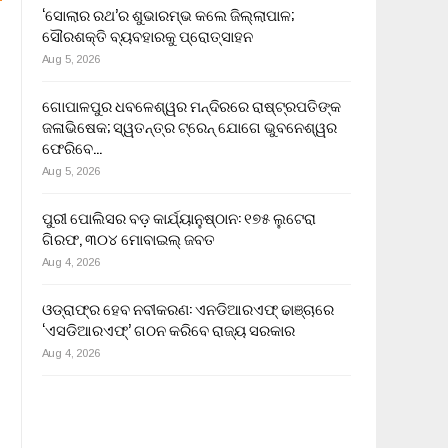
‘ସୋଲାର ରଥ’ର ଶୁଭାରମ୍ଭ କଲେ ଜିଲ୍ଲାପାଳ;
ସୌରଶକ୍ତି ବ୍ୟବହାରକୁ ପ୍ରୋତ୍ସାହନ
Aug 5, 2026
ଗୋପାଳପୁର ଧବଳେଶ୍ୱର ମନ୍ଦିରରେ ରାଷ୍ଟ୍ରପତିଙ୍କ
ଜଳାଭିଷେକ; ସ୍ୱତନ୍ତ୍ର ଟ୍ରେନ୍‌ ଯୋଗେ ଭୁବନେଶ୍ୱର
ଫେରିବେ…
Aug 5, 2026
ପୁରୀ ପୋଲିସର ବଡ଼ କାର୍ଯ୍ୟାନୁଷ୍ଠାନ: ୧୭୫ ଲୁଟେରା
ଗିରଫ, ୩୦୪ ମୋବାଇଲ୍ ଜବତ
Aug 4, 2026
ଓଡ୍ରାଫ୍‌ର ହେବ ନବୀକରଣ: ଏନଡିଆରଏଫ୍ ଢାଞ୍ଚାରେ
‘ଏସଡିଆରଏଫ୍’ ଗଠନ କରିବେ ରାଜ୍ୟ ସରକାର
Aug 4, 2026