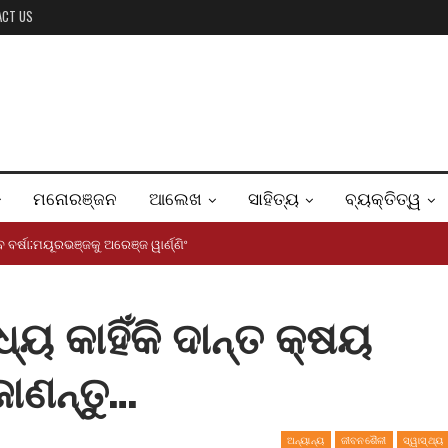
ACT US
ମନୋରଞ୍ଜନ
ଆଲେଖ
ସାହିତ୍ୟ
ବ୍ୟକ୍ତିତ୍ୱ
ିବ ବର୍ଷା;ମୟୂରଭଞ୍ଜକୁ ଅରେଞ୍ଜ ୱାର୍ଣ୍ଣିଂ
୍ୟ କାହିଁକି ଦାନ୍ତ କ୍ଷୟ
ଜାଣନ୍ତୁ…
ଅନ୍ୟାନ୍ୟ
ଜୀବନଶୈଳୀ
ସ୍ୱାସ୍ଥ୍ୟ