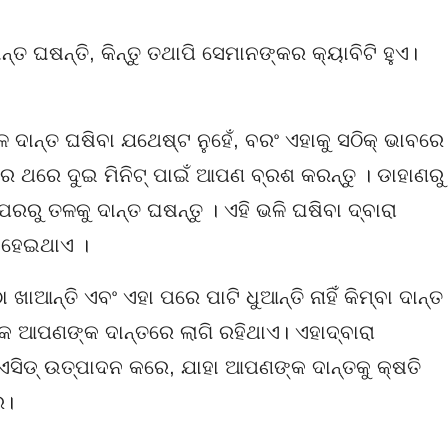
୍ତ ଘଷନ୍ତି, କିନ୍ତୁ ତଥାପି ସେମାନଙ୍କର କ୍ୟାବିଟି ହୁଏ।
 ଦାନ୍ତ ଘଷିବା ଯଥେଷ୍ଟ ନୁହେଁ, ବରଂ ଏହାକୁ ସଠିକ୍ ଭାବରେ
ମରେ ଥରେ ଦୁଇ ମିନିଟ୍ ପାଇଁ ଆପଣ ବ୍ରଶ କରନ୍ତୁ । ଡାହାଣରୁ
ପରରୁ ତଳକୁ ଦାନ୍ତ ଘଷନ୍ତୁ । ଏହି ଭଳି ଘଷିବା ଦ୍ବାରା
 ହେଇଥାଏ ।
ାଆନ୍ତି ଏବଂ ଏହା ପରେ ପାଟି ଧୁଆନ୍ତି ନାହିଁ କିମ୍ବା ଦାନ୍ତ
ୁଡ଼ିକ ଆପଣଙ୍କ ଦାନ୍ତରେ ଲାଗି ରହିଥାଏ। ଏହାଦ୍ବାରା
 ଏସିଡ୍ ଉତ୍ପାଦନ କରେ, ଯାହା ଆପଣଙ୍କ ଦାନ୍ତକୁ କ୍ଷତି
େ।