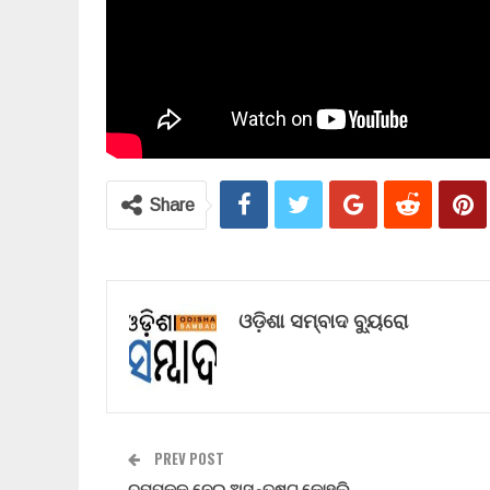
Share
ଓଡ଼ିଶା ସମ୍ବାଦ ବ୍ୟୁରୋ
PREV POST
ଚମ୍ପକକୁ ନେଇ ଅସନ୍ତୁଷ୍ଟ କୋହଲି