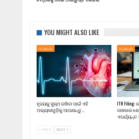
YOU MIGHT ALSO LIKE
ଅନ୍ୟାନ୍ୟ
ଅନ୍ୟାନ୍ୟ
ହୃଦୟକୁ ସୁସ୍ଥ ରଖିବା ପାଇଁ ଏହି
ITR Filing:
ଅଭ୍ୟାସଗୁଡ଼ିକୁ ଆପଣାନ୍ତୁ…
ଦାଖଲର ଶେଷ
ଏପର୍ଯ୍ୟନ୍ତ
PREV
NEXT