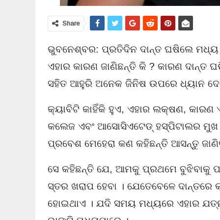
Share
ଭୁବନେଶ୍ବର: ପ୍ରତିଦିନ ଦାନ୍ତ ଘଷିଲେ ମଧ
ଏହାର କାରଣ ଜାଣିଛନ୍ତି କି ? କାରଣ ଦାନ୍ତ ଘଷିବ
ସହିତ ଆହୁରି ଅନେକ ଜିନିଷ ଉପରେ ଧ୍ୟାନ ଦେ
କ୍ୟାବିଟି କାହିଁକି ହୁଏ, ଏହାର ଲକ୍ଷଣ, କାରଣ 
କଲେଜ ଏବଂ ଆସୋସିଏଟେଡ୍ ହସ୍ପିଟାଲର ମୁଖ ଏ
ପ୍ରବେଶ ମେହେରା କଣ କହିଛନ୍ତି ଆସନ୍ତୁ ଜାଣି
ସେ କହିଛନ୍ତି ଯେ, ଆମକୁ ପ୍ରଥମେ ବୁଝିବାକୁ ପ
ସ୍ତର ଖରାପ ହେବା । ଯେତେବେଳେ ଦାନ୍ତରେ କ୍
ହୋଇଥାଏ । ଯଦି ସମୟ ମଧ୍ୟରେ ଏହାର ଯତ୍ନ