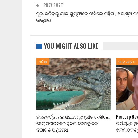
PREV POST
ପୂଜା କରିବାକୁ ଯାଇ ଗୁମ୍ଫାରେ ଫସିଲେ ମହିଳା, ୬ ଘଣ୍ଟା 
ଉଦ୍ଧାର
YOU MIGHT ALSO LIKE
ଓଡିଶା
ମନୋରଞ୍ଜନ
ନିକଟବର୍ତ୍ତୀ ଜଳାଶୟରେ କୁମ୍ଭୀର ଦେଖିଲେ
Pradeep Raw
ହେଲ୍ପଲାଇନରେ ସୂଚନା ଦେବାକୁ ବନ
ପର୍ଯ୍ୟନ୍ତ ଥ
ବିଭାଗର ଅନୁରୋଧ
ଖଳନାୟକଙ୍