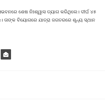
ଭବନରେ ଶେଷ ନିଃଶ୍ୱାସ ତ୍ୟାଗ କରିଥିଲେ। ଦୀର୍ଘ ୪୫
ିଲେ। ତାଙ୍କ ବିୟୋଗରେ ଯାତ୍ରା ଜଗତରରେ ଶୂନ୍ୟ ସ୍ଥାନ