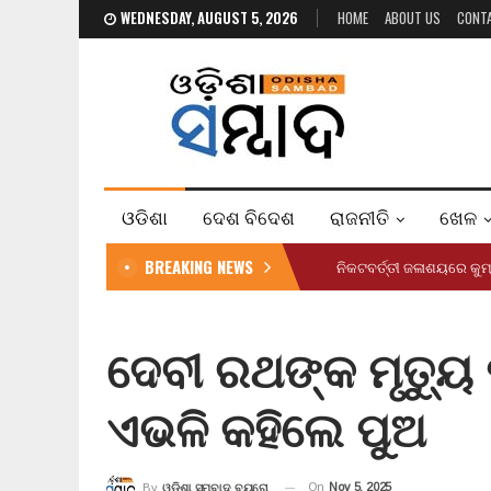
WEDNESDAY, AUGUST 5, 2026
HOME
ABOUT US
CONT
ଓଡିଶା
ଦେଶ ବିଦେଶ
ରାଜନୀତି
ଖେଳ
BREAKING NEWS
ନିକଟବର୍ତ୍ତୀ ଜଳାଶୟରେ କୁ
ଦେବୀ ରଥଙ୍କ ମୃତ୍ୟୁ ପ
ଏଭଳି କହିଲେ ପୁଅ
On
Nov 5, 2025
By
ଓଡ଼ିଶା ସମ୍ବାଦ ବ୍ୟୁରୋ