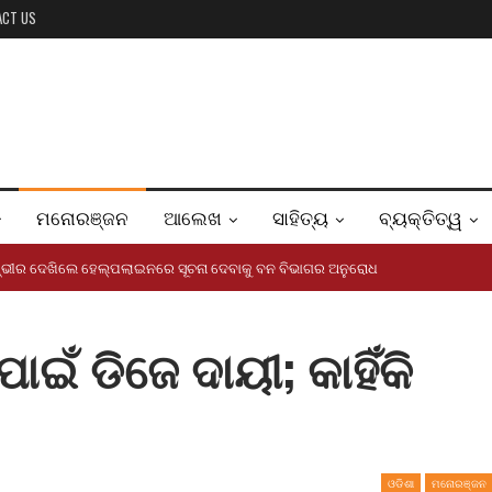
ACT US
ମନୋରଞ୍ଜନ
ଆଲେଖ
ସାହିତ୍ୟ
ବ୍ୟକ୍ତିତ୍ୱ
ମ୍ଭୀର ଦେଖିଲେ ହେଲ୍ପଲାଇନରେ ସୂଚନା ଦେବାକୁ ବନ ବିଭାଗର ଅନୁରୋଧ
ାଇଁ ଡିଜେ ଦାୟୀ; କାହିଁକି
ଓଡିଶା
ମନୋରଞ୍ଜନ