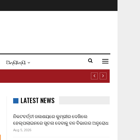
ଅନ୍ୟାନ୍ୟ
LATEST NEWS
ନିକଟବର୍ତ୍ତୀ ଜଳାଶୟରେ କୁମ୍ଭୀର ଦେଖିଲେ
ହେଲ୍ପଲାଇନରେ ସୂଚନା ଦେବାକୁ ବନ ବିଭାଗର ଅନୁରୋଧ
Aug 5, 2026