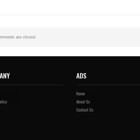
mments are closed.
ANY
ADS
Home
olicy
About Us
Contact Us