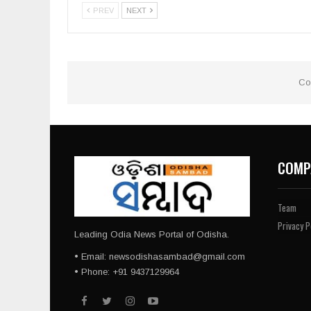
PREV
NEXT
Co
COMP
Team
Privacy P
Leading Odia News Portal of Odisha.
• Email: newsodishasambad@gmail.com
• Phone: +91 9437129964