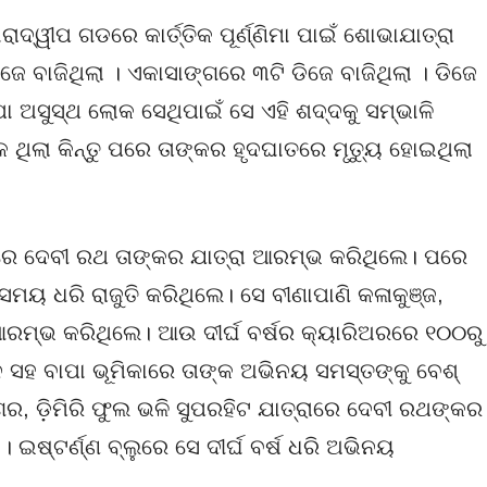
ଦ୍ୱୀପ ଗଡରେ କାର୍ତ୍ତିକ ପୂର୍ଣ୍ଣିମା ପାଇଁ ଶୋଭାଯାତ୍ରା
 ବାଜିଥିଲା । ଏକାସାଙ୍ଗରେ ୩ଟି ଡିଜେ ବାଜିଥିଲା । ଡିଜେ
ା ଅସୁସ୍ଥ ଲୋକ ସେଥିପାଇଁ ସେ ଏହି ଶଦ୍ଦକୁ ସମ୍ଭାଳି
ଠିକ ଥିଲା କିନ୍ତୁ ପରେ ତାଙ୍କର ହୃଦଘାତରେ ମୃତ୍ୟୁ ହୋଇଥିଲା
େ ଦେବୀ ରଥ ତାଙ୍କର ଯାତ୍ରା ଆରମ୍ଭ କରିଥିଲେ। ପରେ
 ସମୟ ଧରି ରାଜୁତି କରିଥିଲେ। ସେ ବୀଣାପାଣି କଳାକୁଞ୍ଜ,
ର ଆରମ୍ଭ କରିଥିଲେ। ଆଉ ଦୀର୍ଘ ବର୍ଷର କ୍ୟାରିଅରରେ ୧୦୦ରୁ
ନ ସହ ବାପା ଭୂମିକାରେ ତାଙ୍କ ଅଭିନୟ ସମସ୍ତଙ୍କୁ ବେଶ୍
ର, ଡ଼ିମିରି ଫୁଲ ଭଳି ସୁପରହିଟ ଯାତ୍ରାରେ ଦେବୀ ରଥଙ୍କର
 ଇଷ୍ଟର୍ଣ୍ଣ ବ୍ଲୁରେ ସେ ଦୀର୍ଘ ବର୍ଷ ଧରି ଅଭିନୟ