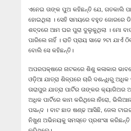
ଏନେଇ ତାଙ୍କ ପୁଅ କହିଛନ୍ତି ଯେ, ଗତକାଲି ପାରା
ହୋଇଥିଲା । ସେହି ସମୟରେ ବହୁତ ଜୋରରେ ଡିଜେ
ଶବ୍ଦରେ ଆମ ଘର ପୁରା ଦୁଲୁକୁଥିଲା । ମୋ ବାପ
ପାରିଲେ ନାହିଁ । ରାତି ପ୍ରାୟ ସାଢେ ୨ଟା ଯାଏଁ 
ବୋଲି ସେ କହିଛନ୍ତି।
ଅପରପକ୍ଷରେ ନାଟକରେ ଶିଶୁ କଳାକାର ଭାବର
ଓଡ଼ିଆ ଯାତ୍ରା ଶିଳ୍ପରେ ଚାରି ଦଶନ୍ଧିରୁ ଅଧିକ
ତାରାପୁର ଯାତ୍ରା ପାର୍ଟିର ତାଙ୍କର କ୍ୟାରିଅ
ଅଧିକ ପାର୍ଟିରେ କାମ କରିଥିଲେ।ହିରୋ, ଭିଲିଆ
ପସନ୍ଦ । ବାଟ ଛାଡ ଷଣ୍ଢ ଆସିଛି, ଜେଲ ଟାଇଗ
ନିଖୁଣ ଅଭିନୟକୁ ସମସ୍ତେ ପ୍ରଶଂସା କରିଛନ୍ତି ।
କରିଥିଲେ।