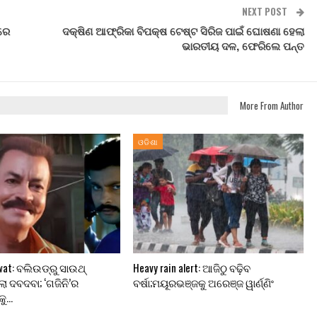
NEXT POST
ପରେ
ଦକ୍ଷିଣ ଆଫ୍ରିକା ବିପକ୍ଷ ଟେଷ୍ଟ ସିରିଜ ପାଇଁ ଘୋଷଣା ହେଲା
ଭାରତୀୟ ଦଳ, ଫେରିଲେ ପନ୍ତ
More From Author
ଓଡିଶା
at: ବଲିଉଡ୍‌ରୁ ସାଉଥ୍
Heavy rain alert: ଆଜିଠୁ ବଢ଼ିବ
ିଲା ଦବଦବା; ‘ଗଜିନି’ର
ବର୍ଷା;ମୟୂରଭଞ୍ଜକୁ ଅରେଞ୍ଜ ୱାର୍ଣ୍ଣିଂ
କୁ…