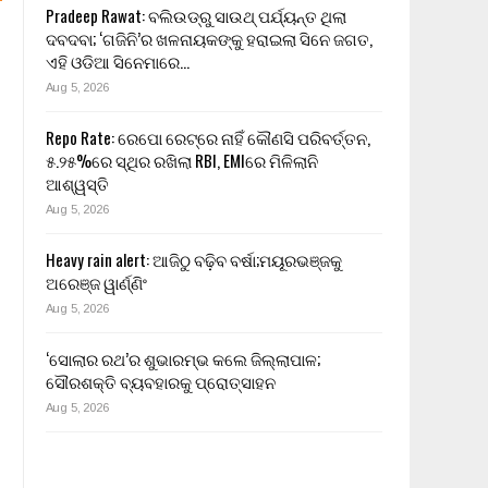
Pradeep Rawat: ବଲିଉଡ୍‌ରୁ ସାଉଥ୍ ପର୍ଯ୍ୟନ୍ତ ଥିଲା
ଦବଦବା; ‘ଗଜିନି’ର ଖଳନାୟକଙ୍କୁ ହରାଇଲା ସିନେ ଜଗତ,
ଏହି ଓଡିଆ ସିନେମାରେ…
Aug 5, 2026
Repo Rate: ରେପୋ ରେଟ୍‌ରେ ନାହିଁ କୌଣସି ପରିବର୍ତ୍ତନ,
୫.୨୫%ରେ ସ୍ଥିର ରଖିଲା RBI, EMIରେ ମିଳିଲାନି
ଆଶ୍ୱସ୍ତି
Aug 5, 2026
Heavy rain alert: ଆଜିଠୁ ବଢ଼ିବ ବର୍ଷା;ମୟୂରଭଞ୍ଜକୁ
ଅରେଞ୍ଜ ୱାର୍ଣ୍ଣିଂ
Aug 5, 2026
‘ସୋଲାର ରଥ’ର ଶୁଭାରମ୍ଭ କଲେ ଜିଲ୍ଲାପାଳ;
ସୌରଶକ୍ତି ବ୍ୟବହାରକୁ ପ୍ରୋତ୍ସାହନ
Aug 5, 2026