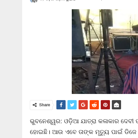
Share
ଭୁବନେଶ୍ୱର: ଓଡ଼ିଆ ଯାତ୍ରା କଳାକାର ଦେବୀ
ହୋଇଛି। ଆଉ ଏବେ ତାଙ୍କ ମୃତ୍ୟୁ ପାଇଁ ଡିଜେ 