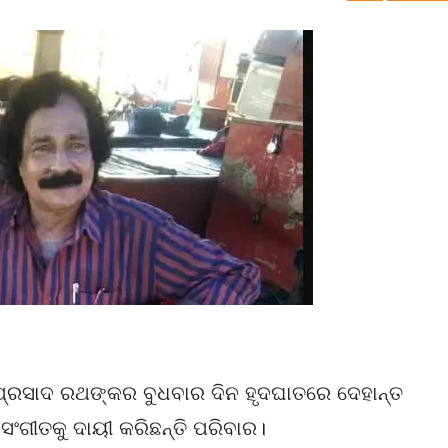
 ପ୍ରସାଦ ରଥଙ୍କର ବୁଧବାର ଦିନ ହୃଦଘାତରେ ଦେହାନ୍ତ
ସଂଗୀତକୁ ଦାୟୀ କରିଛନ୍ତି ପରିବାର।