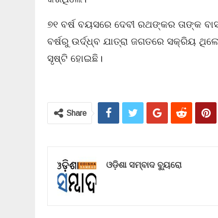
୭୧ ବର୍ଷ ବୟସରେ ଦେବୀ ରଥଙ୍କର ତାଙ୍କ ବାସ
ବର୍ଷରୁ ଉର୍ଦ୍ଧ୍ବ ଯାତ୍ରା ଜଗତରେ ସକ୍ରିୟ ଥ
ସୃଷ୍ଟି ହୋଇଛି।
Share
ଓଡ଼ିଶା ସମ୍ବାଦ ବ୍ୟୁରୋ